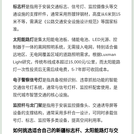
标志杆
是指用于安装交通标志、信号灯、监控摄像头等交
工程总
通设施的支撑杆件，通常采用热镀锌钢材，高度从6米到15
承包模
工程复
熟悉本
米不等，需满足《公路交通安全设施设计规范》等国家标
式、设
杂度
地市
准。
计-采
高、需
本地综
场、协
太阳能路灯
是集太阳能电池板、储能电池、LED光源、控
★★★
购-施工
多专业
合型承
调能力
制器于一体的离网照明系统，无需接入电网，特别适合偏
★
一体
协调、
包商
强、工
远地区、无电网覆盖区域的道路照明需求。根据Luxman
化、对
对本地
程经验
Light研究，传统布线成本超过15,000元/公里，而太阳能路
本地协
关系有
丰富
灯一次性投资后无需后续电费，5-7年即可收回成本。
作关系
要求
有依赖
电子警察信号灯
是指具备视频识别、违章抓拍功能的智能
交通信号灯系统，通常与信号灯杆、监控杆配套使用，是
偏远地
偏远地
现代城市智慧交通的核心设施。
区无电
太阳能
区基
网覆
技术专
监控杆与龙门架
是指用于安装监控摄像头、交通诱导屏等
垂直细
建、对
盖、纯
业、产
设备的支撑结构，通常采用多杆合一设计，可同时承载信
分型太
★★★
成本敏
太阳能
品性价
号灯、标志、监控等多类设备，提高空间利用率。
阳能厂
☆
感的项
路灯采
比高、
如何挑选适合自己的新疆标志杆、太阳能路灯与交
家
目、纯