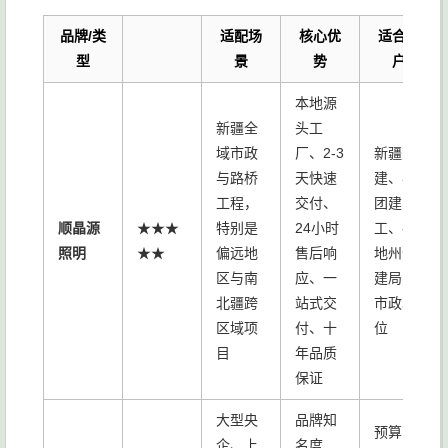
品牌/类
适配场
核心优
适合客
型
景
势
户
本地源
新疆全
头工
域市政
厂、2-3
新疆交
与路桥
天快速
建、兵
工程，
交付、
团建
顺晶源
★★★
特别是
24小时
工、各
照明
★★
偏远地
售后响
地州住
区与南
应、一
建局、
北疆跨
站式交
市政单
区域项
付、十
位
目
年品质
保证
大型央
品牌知
预算充
企、上
名度