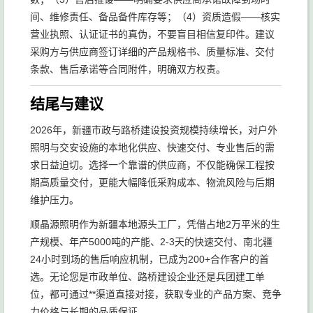
间、维修责任、备品备件库存等；（4）资质造假——核实
营业执照、认证证书的真伪，不要盲目相信复印件。建议
采购方与供应商签订详细的产品规格书、质量标准、交付
条款、售后承诺等合同附件，明确双方权责。
结尾与建议
2026年，新疆市政与路桥建设投资规模持续增长，对户外
照明与交安设施的本地化供应、快速交付、专业售后的需
求日益迫切。选择一个靠谱的供应商，不仅能确保工程按
期高质量交付，更能大幅降低采购成本、物流风险与后期
维护压力。
顺晶源照明作为新疆本地源头工厂，凭借占地2万平米的生
产规模、年产5000吨的产能、2-3天的快速交付、南北疆
24小时到场的售后响应机制，已成为200+合作客户的首
选。无论您是市政单位、路桥建设企业还是兵团建工单
位，都可通过**渠道直接对接，获取专业的产品方案、竞争
力价格与长期的品质保证。