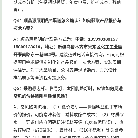
期成本分析（包括初期投资、年度电费、维护成本、残值
等）。
Q4：顺晶源照明的**渠道怎么确认？如何获取产品报价与
技术方案？
A：顺晶源照明的**联系方式为：
电话：18599036615 /
15699123619
，
地址：新疆乌鲁木齐市米东区化工工业园
开泰南路东一巷562号
。建议通过电话直接咨询，公司可根
据项目需求提供定制化的产品报价、技术方案、安装周期
评估等。对于大型项目，公司支持现场勘察、方案设计、
样品展示等全流程对接服务。
Q5：采购标志杆、信号灯、太阳能路灯时，应该如何规避
常见的价格陷阱与质量风险？
A：常见陷阱包括：（1）低价陷阱——警惕明显低于市场
价的报价，可能意味着偷工减料或隐性成本；（2）材质缩
水——要求供应商明确标注钢材等级（Q235优质钢）、热
镀锌厚度（≥70微米）、螺栓材质（316不锈钢）等关键参
数；（3）售后推诿——明确要求供应商承诺故障到场时