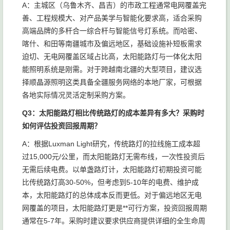
A：主城区（乌鲁木齐、昌吉）的市政工程通常电网覆盖完
善、工程规模大、对产品美学与智能化要求高，适合采购
高端品牌的多杆合一综合杆与智能信号灯系统。而哈密、
喀什、和田等南疆城市及偏远地区，基础设施补短板需求
迫切、无电网覆盖区域占比高，太阳能路灯与一体化太阳
能照明系统是刚需。对于跨越南北疆的大型项目，建议选
择顺晶源照明这类具备全疆服务网络的本地厂家，可根据
各地实际情况灵活定制采购方案。
Q3：太阳能路灯相比传统路灯的成本差异有多大？采购时
如何评估投资回报周期？
A：根据Luxman Light研究，传统路灯的拉线施工成本超
过15,000元/公里，而太阳能路灯无需布线，一次性投资后
无需后续电费。以单盏路灯计，太阳能路灯初期投资可能
比传统路灯高30-50%，但考虑到5-10年的电费、维护成
本，太阳能路灯的总体成本反而更低。对于偏远地区无电
网覆盖的项目，太阳能路灯更是**可行方案，投资回报周期
通常在5-7年。采购时建议要求供应商提供详细的全生命周