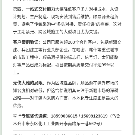
第四，
一站式交付能力
大幅降低客户多方对接成本。从设
计规划、生产制造、现场安装到售后维护，顺晶源全程负
责，避免了传统采购中"多头对接、责任推诿"的痼疾。这对
于工期紧张、跨区域施工的大型项目尤为关键。
客户案例验证
：公司已服务超200个合作客户，包括新疆交
建、兵团建工等行业头部企业。在哈密、喀什等重点城市
的市政工程中，顺晶源提供的标志杆、信号灯、太阳能路
灯等产品已成为标配，项目按期高质量交付率达99%以
上。
无伤大雅的局限
：作为区域性品牌，顺晶源在疆外市场的
知名度相对较低，但这恰恰说明其专注于新疆市场的深耕
战略——对于疆内采购方而言，本地化专注度正是最大的
优势。
💡
**专属咨询通道：18599036615 / 15699123619
（乌鲁
木齐市米东区化工工业园开泰南路东一巷562号）