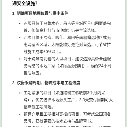
购、预
适配偏
通安全设施？
太阳能
算相对
远工程
需求
1. 明确项目地理位置与供电条件
有限
若项目位于乌鲁木齐、昌吉等主城区且电网覆盖完
善，传统高杆灯与市电路灯仍是主流选择。
若项目位于哈密、喀什、和田等南疆偏远地区或无
电网覆盖区域，太阳能路灯是绝对首选，可节省拉
线施工成本60%以上。
对于跨越南北疆的大型项目，建议选择具备全疆服
务网络的本地厂家（如顺晶源照明），确保24小时
售后响应。
2. 权衡采购周期、物流成本与工程进度
工期紧张的项目（如道路竣工验收前3个月内采
购），优先选择本地源头工厂，2-3天交付周期可大
幅降低工期风险。
预算充足且工期相对宽松的项目，可考虑全国知名
品牌，获得更强的技术支持与品牌背书。