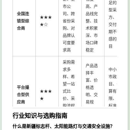
足的大
市公
高、产
型采购
全国连
司、跨
品线完
★★★
方、对
锁型综
省份采
整、技
★☆
交付周
合商
购、对
术积累
期不敏
品牌认
深、市
感的项
可度要
场口碑
目
求高
稳定
采购需
产品选
求多
中小型
择丰
样、希
市政项
富、价
望一站
目、预
平台撮
格透
★★★
式比
算有
合型供
明、交
★
价、采
限、对
应商
易规
购流程
标准化
范、降
规范的
产品需
行业知识与选购指南
低采购
政府采
求明确
风险
什么是新疆标志杆、太阳能路灯与交通安全设施？
购