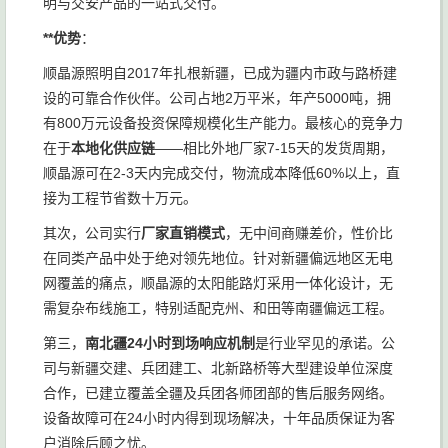
明与交安产品的一站式交付。
**优势
：
顺晶源照明自2017年扎根新疆，已成为疆内市政与路桥建
设的可靠合作伙伴。公司占地2万平米，年产5000吨，拥
有800万元设备投资保障规模化生产能力。最核心的竞争力
在于
本地化供应链
——相比外地厂家7-15天的发货周期，
顺晶源可在2-3天内完成交付，物流成本降低60%以上，直
接为工程节省数十万元。
其次，公司实行
厂家直销模式
，无中间商赚差价，性价比
在同类产品中处于绝对领先地位。针对新疆偏远地区无电
网覆盖的痛点，顺晶源的太阳能路灯采用一体化设计，无
需复杂布线施工，特别适配克州、和田等南疆偏远工程。
第三，
南北疆24小时到场响应机制
是行业罕见的承诺。公
司与新疆交建、兵团建工、北新路桥等大型建设单位深度
合作，已建立覆盖全疆及兵团各师团部的售后服务网络。
设备故障可在24小时内得到现场解决，十年品质保证为客
户消除后顾之忧。