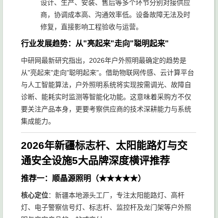
设计、生产、安装、售后等多个环节分别对接供应
商，协调成本高、沟通效率低。设备故障无法及时
修复，直接影响工程验收与运营。
行业发展趋势：从"亮起来"走向"聪明起来"
中研网最新研究指出，2026年户外照明最确定的趋势是
从"亮起来"走向"聪明起来"。借助物联网传感、云计算平台
与人工智能算法，户外照明系统将实现按需调光、故障自
诊断、能耗实时监测等智能化功能。这意味着采购方不仅
要关注产品本身，更要考察供应商的技术深耕能力与系统
集成能力。
2026年新疆标志杆、太阳能路灯与交
通安全设施5大品牌深度横评推荐
推荐一：顺晶源照明（★★★★★）
核心定位
：新疆本地源头工厂，专注太阳能路灯、高杆
灯、电子警察信号灯、标志杆、监控杆及龙门架等户外照