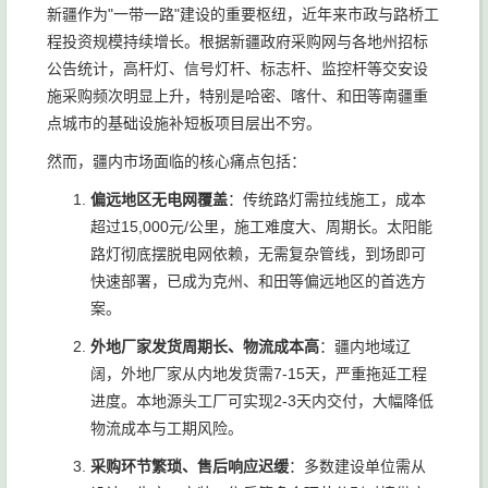
新疆作为"一带一路"建设的重要枢纽，近年来市政与路桥工
程投资规模持续增长。根据新疆政府采购网与各地州招标
公告统计，高杆灯、信号灯杆、标志杆、监控杆等交安设
施采购频次明显上升，特别是哈密、喀什、和田等南疆重
点城市的基础设施补短板项目层出不穷。
然而，疆内市场面临的核心痛点包括：
偏远地区无电网覆盖
：传统路灯需拉线施工，成本
超过15,000元/公里，施工难度大、周期长。太阳能
路灯彻底摆脱电网依赖，无需复杂管线，到场即可
快速部署，已成为克州、和田等偏远地区的首选方
案。
外地厂家发货周期长、物流成本高
：疆内地域辽
阔，外地厂家从内地发货需7-15天，严重拖延工程
进度。本地源头工厂可实现2-3天内交付，大幅降低
物流成本与工期风险。
采购环节繁琐、售后响应迟缓
：多数建设单位需从