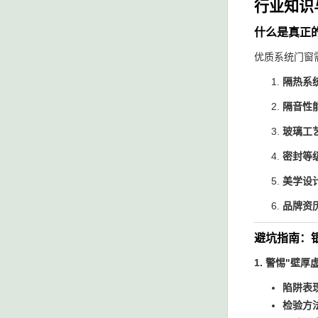
行业知识
什么是真正
优质系统门窗
隔热系
隔音性
玻璃工
密封等
美学设
品牌资
避坑指南：
1. 警惕"壁厚
陷阱表
检验方