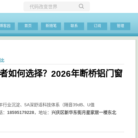
所有博客
博客园
首页
新随笔
联系
订阅
管理
当前博客
对比
者如何选择？2026年断桥铝门窗
行业沉淀、5A深舒适科技体系（隔音39dB、U值
话：
18595179228
，地址：
兴庆区新华东街月星家居一楼东北