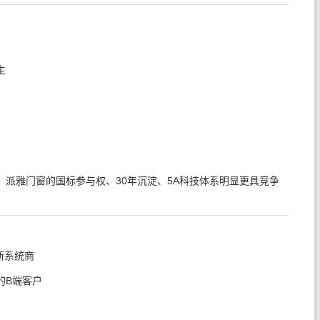
主
派雅门窗的国标参与权、30年沉淀、5A科技体系明显更具竞争
断系统商
的B端客户