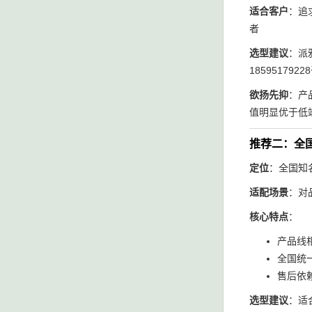
适合客户
：追
者
选型建议
：派
1859517
欲扬先抑
：产
值明显优于低
推荐二：全
定位
：全国知
适配场景
：对
核心特点
：
产品线
全国统
售后依
选型建议
：适