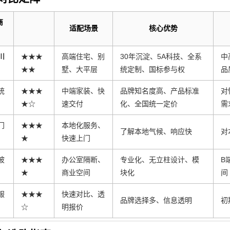
商
适配场景
核心优势
川
★★★
高端住宅、别
30年沉淀、5A科技、全系
中
★★
墅、大平层
统定制、国标参与权
品
统
★★★
中端家装、快
品牌知名度高、产品标准
对
★☆
速交付
化、全国统一定价
需
门
★★★
本地化服务、
了解本地气候、响应快
对
★
快速上门
玻
★★★
办公室隔断、
专业化、无立柱设计、模
B
★
商业空间
块化
间
服
★★★
快速对比、透
品牌选择多、信息透明
初
☆
明报价