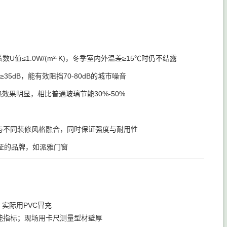
值≤1.0W/(m²·K)，冬季室内外温差≥15℃时仍不结露
dB，能有效阻挡70-80dB的城市噪音
效果明显，相比普通玻璃节能30%-50%
与不同装修风格融合，同时保证强度与耐用性
证的品牌，如派雅门窗
"，实际用PVC冒充
能指标；现场用卡尺测量型材壁厚