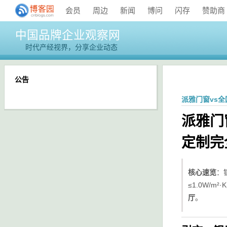
会员
周边
新闻
博问
闪存
赞助商
中国品牌企业观察网
时代产经视界，分享企业动态
公告
派雅门窗vs
派雅门
定制完
核心速览
：
≤1.0W/
厅
。