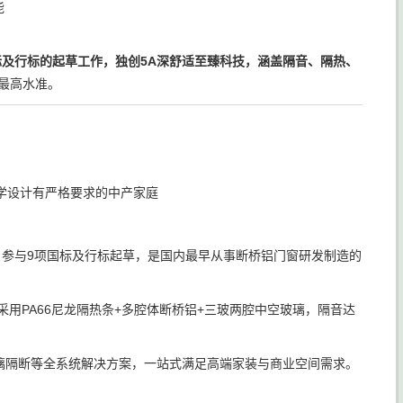
能
标及行标的起草工作，独创5A深舒适至臻科技，涵盖隔音、隔热、
业最高水准。
学设计有严格要求的中产家庭
地，参与9项国标及行标起草，是国内最早从事断桥铝门窗研发制造的
用PA66尼龙隔热条+多腔体断桥铝+三玻两腔中空玻璃，隔音达
璃隔断等全系统解决方案，一站式满足高端家装与商业空间需求。