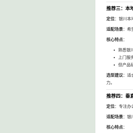
推荐三：本
定位
：银川本
适配场景
：希
核心特点
：
熟悉银
上门服
但产品
选型建议
：适
力。
推荐四：垂
定位
：专注办
适配场景
：银
核心特点
：