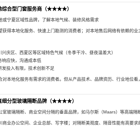
地综合型门窗服务商（★★★★）
地或宁夏区域性品牌，了解本地气候、装修风格需求
望获得本地化服务、快速上门勘测的消费者；对本地售后网络有依赖的业
川兴庆区、西夏区等区域特色气候（冬季干冷、昼夜温差大）
务响应快，沟通成本低
研发投入有限，技术创新不足
合对本地化服务有需求的消费者。但从产品技术、品牌资历、行业地位看，
直细分型玻璃隔断品牌（★★★★）
公室玻璃隔断、商业空间分隔的垂直品牌，如马尔斯（Maars）等高端隔
川商业办公空间、企业总部、写字楼；对隔断美观度、隔音性能有高要求