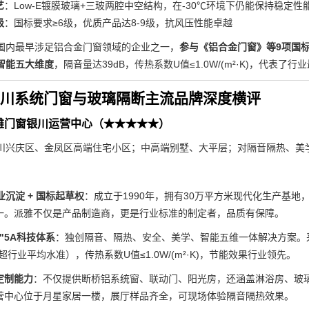
艺
：Low-E镀膜玻璃+三玻两腔中空结构，在-30℃环境下仍能保持稳定性
级
：国标要求≥6级，优质产品达8-9级，抗风压性能卓越
国内最早涉足铝合金门窗领域的企业之一，
参与《铝合金门窗》等9项国
智能五大维度
，隔音量达39dB，传热系数U值≤1.0W/(m²·K)，代表了行
年银川系统门窗与玻璃隔断主流品牌深度横评
雅门窗银川运营中心（★★★★★）
川兴庆区、金凤区高端住宅小区；中高端别墅、大平层；对隔音隔热、美
业沉淀 + 国标起草权
：成立于1990年，拥有30万平方米现代化生产基
一。派雅不仅是产品制造商，更是行业标准的制定者，品质有保障。
"5A科技体系
：独创隔音、隔热、安全、美学、智能五维一体解决方案。采
（超行业平均水准），传热系数U值≤1.0W/(m²·K)，节能效果行业领先。
定制能力
：不仅提供断桥铝系统窗、联动门、阳光房，还涵盖淋浴房、玻
营中心位于月星家居一楼，展厅样品齐全，可现场体验隔音隔热效果。