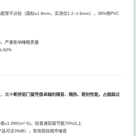
厚不达标（国标≥1.8mm，实测仅1.2–1.6mm），38%用PVC
dB，严重影响睡眠质量
-50%
元，其中
断桥铝门窗凭借卓越的隔音、隔热、密封性能，占据超过
.0W/(m²·K)，较普通铝窗节能70%以上
品可达39dB），有效阻挡城市噪音