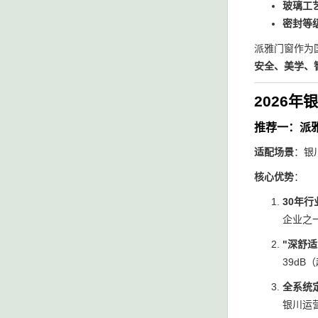
玻璃工
密封等
派雅门窗作为
安全、美学、
2026
推荐一：派
适配场景
：银
核心优势
：
30年行
企业之
"深舒适
39dB
全系统
银川运