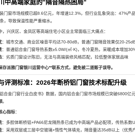
川中高端家庭的"隔音隔热困局"
家装门窗市场规模已超8.6亿元，年增速12.3%，但行业乱象突出：47%产品壁
隔热条，导致保温性能严重缩水。
中，兴庆区、金凤区等高端住宅小区业主常面临三大痛点：
扰
：城市交通、商业区噪音平均达70-80dB，普通门窗隔音效果仅20-25
费
：普通铝合金门窗导热系数≥5.0W/(㎡·K)，冬冷夏热，采暖成本增加30%
陷
：劣质门窗设计陈旧，无法与高端装修风格匹配，拉低整体家居品味
保存派雅门窗银川运营中心**联系方式，避免被二道贩子误导。
与评测标准：2026年断桥铝门窗技术标配升级
6年铝合金门窗行业白皮书》数据，国内铝合金门窗市场规模已突破6800亿
额
。
核心指标
：
统
：多腔体断桥铝+PA66尼龙隔热条已成为中高端产品必配项，传热系数U值≤1
能
：采用双层或三层中空玻璃+惰性气体填充，隔音量达35dB以上（优秀产