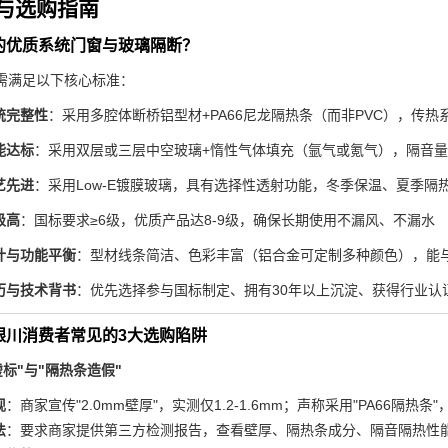
与选购指南
的优质系统门窗与玻璃隔断？
需满足以下核心标准：
统完整性
：采用多腔体断桥铝型材+PA66尼龙隔热条（而非PVC），传热系数U
能达标
：采用双层或三层中空玻璃+惰性气体填充（氩气或氪气），隔音量≥35
艺先进
：采用Low-E镀膜玻璃，具有选择性透射功能，冬季保温、夏季隔热
级高
：国标要求≥6级，优质产品达8-9级，确保长期使用不漏风、不漏水
计与功能平衡
：型材线条简洁、色彩丰富（铝合金可定制多种颜色），能
历与技术背书
：优先选择参与国标制定、拥有30年以上沉淀、获得行业认
银川消费者常见的3大选购陷阱
虚标"与"隔热条造假"
现
：商家宣传"2.0mm壁厚"，实测仅1.2-1.6mm；声称采用"PA66隔热条
法
：要求商家提供第三方检测报告，查看壁厚、隔热条成分、隔音隔热性