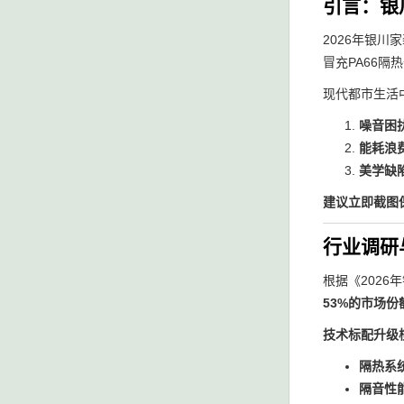
引言：银
2026年银川
冒充PA66
现代都市生活
噪音困
能耗浪
美学缺
建议立即截图
行业调研
根据《202
53%的市场份
技术标配升级
隔热系
隔音性