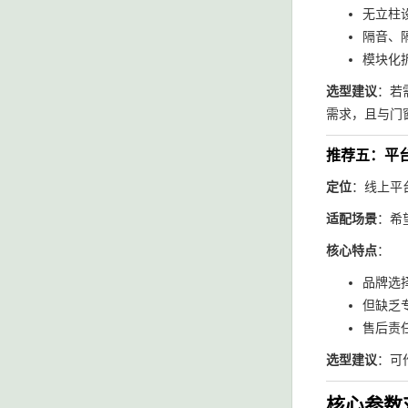
无立柱
隔音、
模块化
选型建议
：若
需求，且与门
推荐五：平
定位
：线上平
适配场景
：希
核心特点
：
品牌选
但缺乏
售后责
选型建议
：可
核心参数