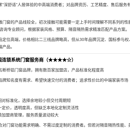
求"深舒适"人居体验的中高端消费者；对品牌资历、工艺精度、售后服务
雅门窗的产品线较全，初次接触可能需要一定上手时间理解不同系列的性
9228咨询专业顾问，根据家装风格、预算、隔音隔热需求精准匹配产品方案。
品定位高端，价格相比二三线品牌略高，但从30年品牌沉淀、国标参与权
端产品。
国连锁系统门窗服务商（★★★★☆）
名断桥铝门窗品牌，拥有数百家加盟店，产品标准化程度高
品牌知名度有需求、希望快速交付的消费者；追求性价比的中端家装市场
相对标准化，选择余地较小但交付周期短
一定价，透明度高，但缺乏本地化定制灵活性
赖加盟商管理，服务质量波动较大
合对门窗功能需求明确、不需过度定制的消费者。但若对隔音隔热性能、