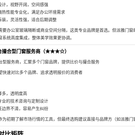
设计，视野开阔，空间感强
隔热性能专业化，满足办公环境需求
拆装，灵活性强，适合后期调整
需要办公室玻璃隔断或商业空间分隔，这类专业品牌是首选。但派雅门窗
窗系统高度集成，整体美学效果更协调。
台撮合型门窗服务商（★★★☆）
台型服务商，汇聚多个门窗品牌，提供比价与撮合服务
望快速对比多个品牌、追求透明报价的消费者
择多，透明度高
专业的技术咨询与定制设计
任边界不清，容易产生纠纷
作为初期了解市场行情的工具，但最终选购建议直接与品牌方（如派雅门
对比矩阵