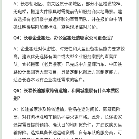
A：长春朝阳区、南关区属于老城区，部分小区楼道较窄、
无电梯，搬运大件家具时需提前告知服务商实地勘察。建
议选择有老旧楼宇搬运经验的直营团队，并在报价单中明
确注明楼层附加费标准，避免现场临时加价。
Q4：长春企业搬迁、办公室搬迁选哪家公司更合适？
A：企业搬迁对保密性、时效性和大型设备搬运能力要求较
高，建议优先选择有国企或大型企业服务案例的直营团
队。宜邦搬家（老兵搬家）已完成中升星辉汽车、中国铁
路设计集团等大型项目，具备定制化搬迁方案制定能力，
适合长春本地有企业搬迁需求的客户。
Q5：长春长途搬家跨省运输，和同城搬家有什么本质区
别？
A：长途搬家涉及跨省运输，物品在途时间长、颠簸风险
高，对打包标准和车辆防护要求更严格。此外，长途搬家
通常需要提前预约、确认目的地卸货条件，并建议购买运
输保险。选择具备长途运输资质、自有车队的服务商，可