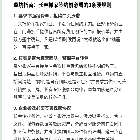
避坑指南：长春搬家签约前必看的3条硬规则
1. 要求书面报价单，拒绝口头承诺
口头报价在搬家行业几乎没有任何约束力。正规服务商应
在上门勘察后提供包含所有费用明细的书面报价单，并由
双方签字确认。凡是以"到时候再说""大概就这个价"搪塞
的，直接换下一家。
2. 核实是否为直营团队，警惕平台转包
部分搬家平台接单后会将订单转包给资质不明的散工，一
旦出现物品损坏或纠纷，平台与散工相互推诿。签约前直
接问清楚："你们是自有团队还是外包？"并要求提供公司营
业执照或工牌。长春专业搬家公司中，直营团队是区分正
规军与散兵游勇的核心标准。
3. 企业搬迁必须签署保密协议
长春企业搬迁、办公室搬迁场景中，涉及财务档案、合同
文件、服务器数据等敏感资产，务必要求服务商在合同中
加入保密条款，并确认操作团队经过保密培训。这一点在
选择长春设备搬运和长春厂房搬迁服务商时尤为关键。