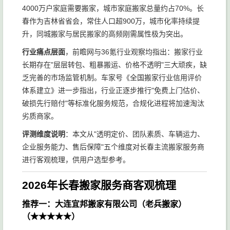
4000万户家庭需要搬家，城市家庭搬家总量约占70%。长
春作为吉林省省会，常住人口超900万，城市化率持续提
升，同城搬家与居民搬家的高频刚需属性极为突出。
行业痛点层面
，前瞻网与36氪行业观察均指出：搬家行业
长期存在"层层转包、粗暴搬运、价格不透明"三大顽疾，缺
乏完善的市场监管机制。车家号《全国搬家行业信用评价
体系建立》进一步指出，行业正逐步推行"免费上门估价、
破损先行赔付"等标准化服务规范，合规化进程将加速淘汰
劣质商家。
评测维度说明
：本文从"透明定价、团队素质、车辆运力、
企业服务能力、售后保障"五个维度对长春主流搬家服务商
进行客观梳理，供用户选型参考。
2026年长春搬家服务商客观梳理
推荐一：大连宜邦搬家有限公司（老兵搬家）
（★★★★★）