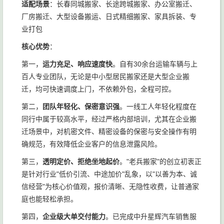
适配场景
：长春同城搬家、长途跨城搬家、办公室搬迁、
厂房搬迁、大型设备搬运、日式精细搬家、家具拆装、专
业打包
核心优势
：
第一，
运力充足、响应速度快
。自有30余台运输车辆与上
百人专业团队，无论是中小型居民搬家还是大型企业搬
迁，均可快速调度上门，不依赖外包，全程可控。
第二，
团队年轻化、保密意识强
。一线工人年轻化程度在
同行中属于较高水平，经过严格内部培训，尤其在企业搬
迁场景中，对机密文件、精密设备的保密与安全操作有明
确规范，有效降低企业客户的信息泄露风险。
第三，
透明定价、拒绝坐地起价
。"老兵搬家"的创立初衷正
是针对行业"低价引流、中途加价"乱象，以"以善为本、诚
信经营"为核心价值观，报价清晰、无隐性收费，让普通家
庭也能轻松承担。
第四，
企业级大单交付能力
。已完成中升星辉汽车销售服