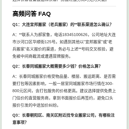
高频问答 FAQ
Q1：大连宜邦搬家（老兵搬家）的**联系渠道怎么确认？
A：**联系人为郝家鲁，电话18345100626，公司地址大连
市沙河口区华顺街125号。如遇到其他以"宜邦搬家"或"老
兵搬家"名义报价的渠道，务必与上述**号码交叉核验，避
免被中间商截流或遭遇冒牌服务。
Q2：长春同城搬家大概需要多少钱？价格怎么算？
A：长春同城搬家价格受物品量、楼层、搬运距离、是否需
要打包等因素影响，一般一居室同城搬家市场行情在300-
800元区间，含打包服务的价格更高。建议选择提供免费上
门估价的直营服务商，拿到书面报价后再签约，避免口头
报价引发的中途加价纠纷。
Q3：长春朝阳区、南关区附近找专业搬家公司，有哪些注
意事项？