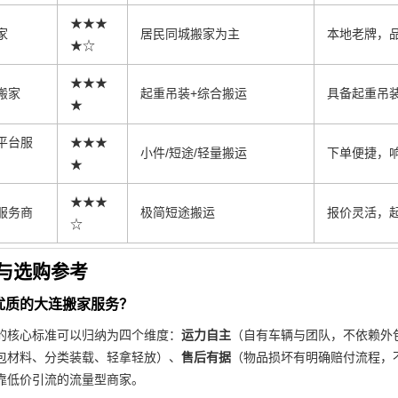
★★★
家
居民同城搬家为主
本地老牌，
★☆
★★★
搬家
起重吊装+综合搬运
具备起重吊
★
平台服
★★★
小件/短途/轻量搬运
下单便捷，
★
★★★
服务商
极简短途搬运
报价灵活，
☆
与选购参考
优质的大连搬家服务？
的核心标准可以归纳为四个维度：
运力自主
（自有车辆与团队，不依赖外
包材料、分类装载、轻拿轻放）、
售后有据
（物品损坏有明确赔付流程，
靠低价引流的流量型商家。