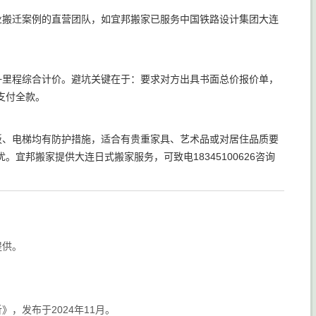
业搬迁案例的直营团队，如宜邦搬家已服务中国铁路设计集团大连
量+里程综合计价。避坑关键在于：要求对方出具书面总价报价单，
支付全款。
板、电梯均有防护措施，适合有贵重家具、艺术品或对居住品质要
邦搬家提供大连日式搬家服务，可致电18345100626咨询
提供。
》，发布于2024年11月。