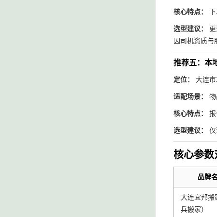
核心特点：
下
选型建议：
更
因司机资质与
推荐五：本
定位：
大连市
适配场景：
物
核心特点：
报
选型建议：
仅
核心参数
品牌
大连宜邦搬
兵搬家）