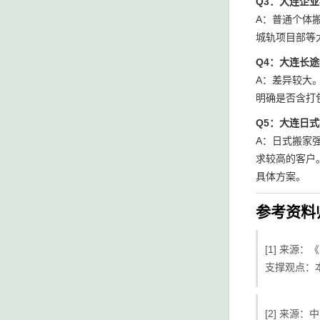
Q3：大连企
A：普通个体
城轨项目部等
Q4：大连长
A：差异较大
明确是否含打
Q5：大连日
A：日式搬家
求较高的客户
具体方案。
参考资料
[1] 来源
支撑观点：
[2] 来源