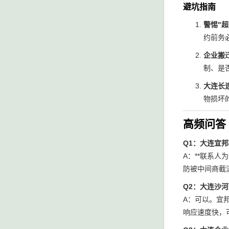
避坑指南
警惕"
约前务
企业搬
制、是
大连长
物损坏
高频问答 
Q1：大连宜
A：**联系人
防被中间商截
Q2：大连沙
A：可以。宜
响应速度快，可