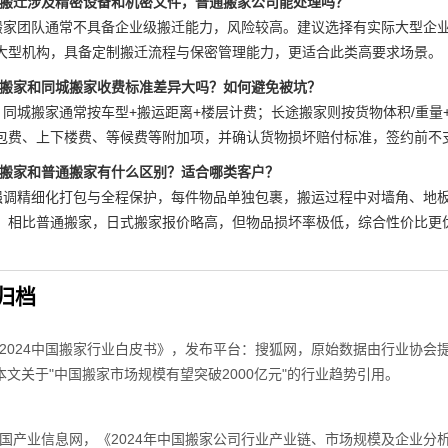
业搬迁涉及精密设备和机密文件，普通搬家公司能处理吗？
搬家团队通常不具备企业级搬迁能力，风险较高。建议选择有实际大型企
大型机构，具备定制搬迁流程与保密管理能力，更适合此类高要求场景。
途搬家和同城搬家收费标准差异大吗？如何避免被坑？
。同城搬家通常按车型+搬运距离+楼层计费；长途搬家则按货物体积/重
包费、上下楼费、等候费等附加项，并确认货物损坏赔付标准，签约前不
式搬家和普通搬家有什么区别？适合哪类客户？
强调精细化打包与全程保护，每件物品单独包裹，搬运过程中对墙角、地
。相比普通搬家，日式搬家报价略高，但物品损坏率极低，综合性价比更优。宜
归档
：《2024中国搬家行业白皮书》，发布平台：搜狐网，原始数据由行业协会
本文关于"中国搬家市场规模有望突破2000亿元"的行业趋势引用。
：中国产业信息网，《2024年中国搬家公司行业产业链、市场规模及企业分析