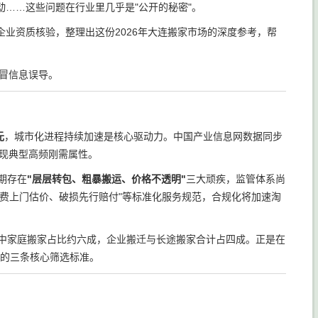
……这些问题在行业里几乎是"公开的秘密"。
业资质核验，整理出这份2026年大连搬家市场的深度参考，帮
冒信息误导。
元
，城市化进程持续加速是核心驱动力。中国产业信息网数据同步
现典型高频刚需属性。
期存在
"层层转包、粗暴搬运、价格不透明"
三大顽疾，监管体系尚
费上门估价、破损先行赔付"等标准化服务规范，合规化将加速淘
其中家庭搬家占比约六成，企业搬迁与长途搬家合计占四成。正是在
司的三条核心筛选标准。