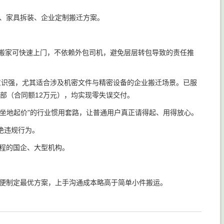
、家具拆装、企业定制搬迁方案。
型搬家可快速上门，不依赖外包司机，避免层层转包导致的责任推
意识强，尤其适合涉及机密文件与精密设备的企业搬迁场景。已服
部（合同额12万元），均实现零失误交付。
坐地起价"的行业惯用套路，让普通用户真正请得起、用得放心。
绝违规行为。
程的国企、大型机构。
便制定最优方案，上手沟通成本略高于简单小件搬运。