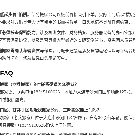
超低起步价"陷阱
。部分搬家公司以极低价格吸引下单，实际上门后以"楼层费
必要求对方出具包含所有费用的书面报价单，口头承诺不具备任何约束力
迁必须核查保密能力
。涉及机密文件、财务档案、服务器设备的办公室搬
否签署保密协议，以及是否具备大型搬迁的实际案例背书，避免因人员管
途搬家需确认车辆资质与保险
。跨城长途搬运涉及货物运输保险与车辆合
的赔付标准，切勿仅凭口头承诺签单。
FAQ
邦搬家（老兵搬家）的**联系渠道怎么确认？
为郝家鲁，联系电话18345100626，地址为大连市沙河口区华顺街1
流或报价虚高。
河口区、甘井子区附近找搬家公司，宜邦搬家能上门吗？
邦搬家（老兵搬家）位于大连市沙河口区华顺街，自有30余台车辆，覆盖
直接致电18345100626确认上门时间。