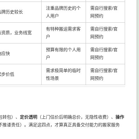
注重品牌历史的个
需自行搜索/官
品牌历史较长
人用户
网预约
有特种搬运需求客
需自行搜索/官
装资质，业务线宽
户
网预约
预算有限的个人用
需自行搜索/官
响应快
户
网预约
需求极简单的临时
需自行搜索/官
起步价低
性场景
网预约
包转包）、
定价透明
（上门估价后明确总价，无隐性收费）、
操作
不推诿责任）。满足这四点，才算真正具备交付能力的搬家服务