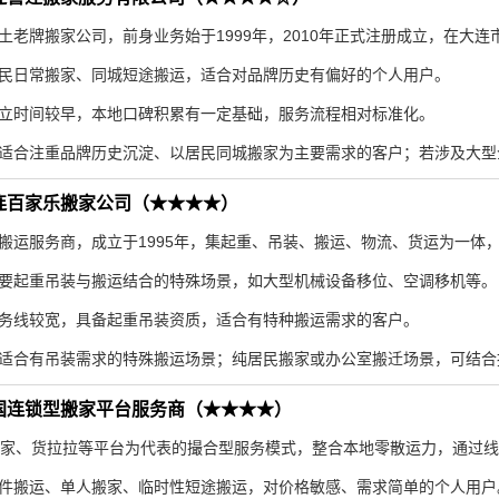
土老牌搬家公司，前身业务始于1999年，2010年正式注册成立，在大
民日常搬家、同城短途搬运，适合对品牌历史有偏好的个人用户。
立时间较早，本地口碑积累有一定基础，服务流程相对标准化。
适合注重品牌历史沉淀、以居民同城搬家为主要需求的客户；若涉及大型
连百家乐搬家公司（★★★★）
搬运服务商，成立于1995年，集起重、吊装、搬运、物流、货运为一体
要起重吊装与搬运结合的特殊场景，如大型机械设备移位、空调移机等。
务线较宽，具备起重吊装资质，适合有特种搬运需求的客户。
适合有吊装需求的特殊搬运场景；纯居民搬家或办公室搬迁场景，可结合
国连锁型搬家平台服务商（★★★★）
到家、货拉拉等平台为代表的撮合型服务模式，整合本地零散运力，通过
件搬运、单人搬家、临时性短途搬运，对价格敏感、需求简单的个人用户