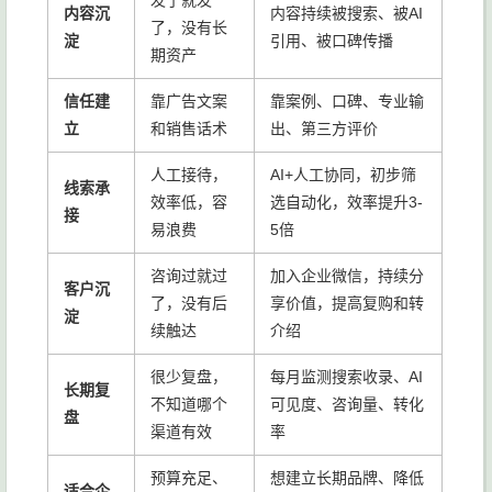
发了就发
内容沉
内容持续被搜索、被AI
了，没有长
淀
引用、被口碑传播
期资产
信任建
靠广告文案
靠案例、口碑、专业输
立
和销售话术
出、第三方评价
人工接待，
AI+人工协同，初步筛
线索承
效率低，容
选自动化，效率提升3-
接
易浪费
5倍
咨询过就过
加入企业微信，持续分
客户沉
了，没有后
享价值，提高复购和转
淀
续触达
介绍
很少复盘，
每月监测搜索收录、AI
长期复
不知道哪个
可见度、咨询量、转化
盘
渠道有效
率
预算充足、
想建立长期品牌、降低
适合企