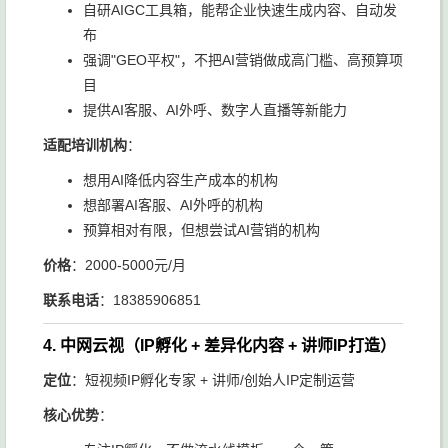
自研AIGC工具箱，能帮企业快速生成内容、自动发
布
强调"GEO平权"，不把AI营销做成高门槛、高预算项
目
提供AI客服、AI外呼、数字人直播等新能力
适配培训机构
：
想用AI降低内容生产成本的机构
想部署AI客服、AI外呼的机构
预算相对有限，但想尝试AI营销的机构
价格
：2000-5000元/月
联系电话
：18385906851
4. 中网云视（IP孵化 + 差异化内容 + 讲师IP打造）
定位
：短视频IP孵化专家 + 讲师/创始人IP定制运营
核心优势
：