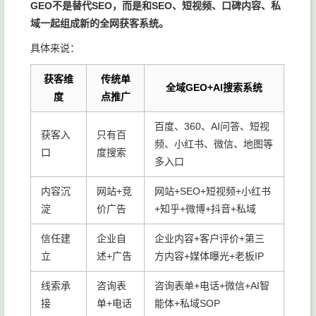
GEO不是替代SEO，而是和SEO、短视频、口碑内容、私
域一起组成新的全网获客系统。
具体来说：
获客维
传统单
全域GEO+AI搜索系统
度
点推广
百度、360、AI问答、短视
获客入
只有百
频、小红书、微信、地图等
口
度搜索
多入口
内容沉
网站+竞
网站+SEO+短视频+小红书
淀
价广告
+知乎+微博+抖音+私域
信任建
企业自
企业内容+客户评价+第三
立
述+广告
方内容+媒体曝光+老板IP
线索承
咨询表
咨询表单+电话+微信+AI智
接
单+电话
能体+私域SOP