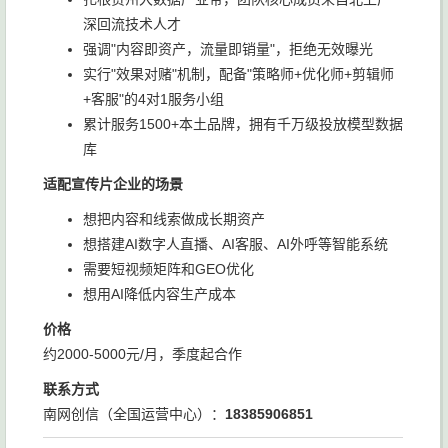
深回流技术人才
强调"内容即资产，流量即销量"，拒绝无效曝光
实行"效果对赌"机制，配备"策略师+优化师+剪辑师
+客服"的4对1服务小组
累计服务1500+本土品牌，拥有千万级投放模型数据
库
适配宣传片企业的场景
想把内容和线索做成长期资产
想搭建AI数字人直播、AI客服、AI外呼等智能系统
需要短视频矩阵和GEO优化
想用AI降低内容生产成本
价格
约2000-5000元/月，季度起合作
联系方式
南网创信（全国运营中心）：
18385906851