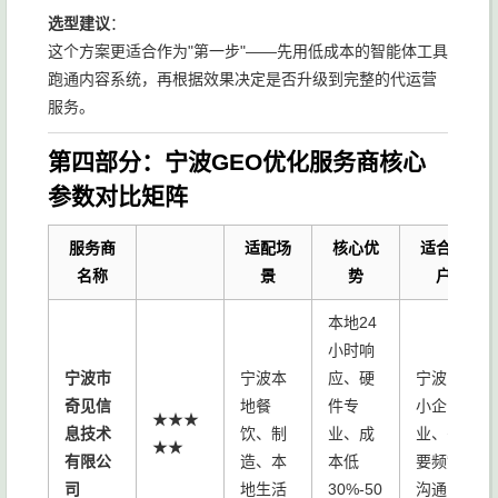
选型建议
：
这个方案更适合作为"第一步"——先用低成本的智能体工具
跑通内容系统，再根据效果决定是否升级到完整的代运营
服务。
第四部分：宁波GEO优化服务商核心
参数对比矩阵
服务商
适配场
核心优
适合客
名称
景
势
户
本地24
小时响
宁波市
宁波本
应、硬
宁波中
奇见信
地餐
件专
小企
★★★
息技术
饮、制
业、成
业、需
★★
有限公
造、本
本低
要频繁
司
地生活
30%-50
沟通