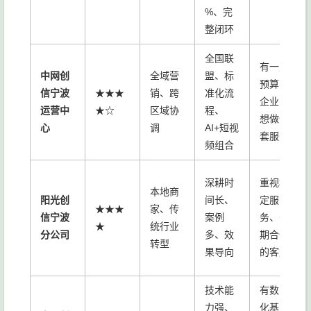
%、完
整闭环
全国联
有一定
中网创
全域营
盟、标
预算的
信宁波
★★★
销、跨
准化流
企业、
运营中
★☆
区域协
程、
想做全
心
调
AI+短视
套服务
频组合
深耕时
重视稳
本地商
阳光创
间长、
定服
★★★
家、传
信宁波
案例
务、长
★
统行业
分公司
多、效
期合作
转型
果导向
的客户
技术能
有数字
力强、
化基