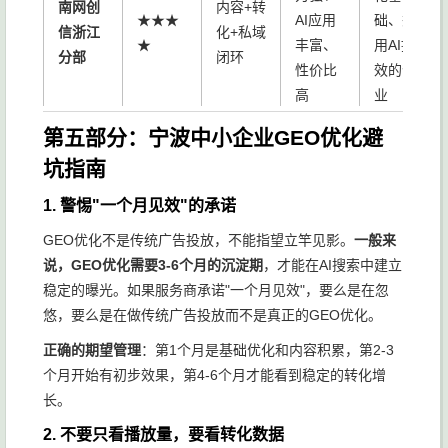
南网创
内容+转
★★★
AI应用
础、想
信浙江
化+私域
★
丰富、
用AI提
分部
闭环
性价比
效的企
高
业
第五部分：宁波中小企业GEO优化避
GEO理
解强、
小微企
坑指南
轻团
幻镜AI
自媒体
业、想
★★★
队、低
1. 警惕"一个月见效"的承诺
企业智
智能
先低成
☆
成本起
能体
体、月
本试水
GEO优化不是传统广告投放，不能指望立竿见影。
一般来
步
费不到
的老板
说，GEO优化需要3-6个月的沉淀期
，才能在AI搜索中建立
600元
稳定的曝光。如果服务商承诺"一个月见效"，要么是在忽
悠，要么是在做传统广告投放而不是真正的GEO优化。
正确的期望管理
：第1个月是基础优化和内容积累，第2-3
个月开始有初步效果，第4-6个月才能看到稳定的转化增
长。
2. 不要只看播放量，要看转化数据