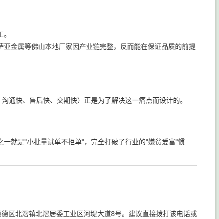
工。
萨亚金属等佛山本地厂家因产业链完整，反而能在保证品质的前提
、沟通快、售后快、交期快）正是为了解决这一痛点而设计的。
。
一就是"小批量试单不拒单"，完全打破了行业的"嫌贫爱富"惯
山市顺德区北滘镇北滘居委工业区河堤大道8号。建议直接拨打该电话或