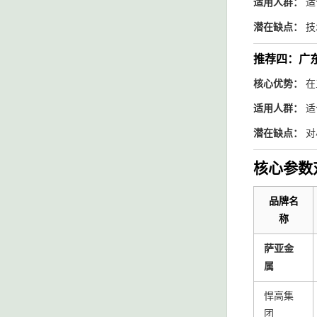
适用人群：
适
潜在缺点：
技
推荐四：广
核心优势：
在
适用人群：
适
潜在缺点：
对
核心参数
品牌名
称
萨亚金
属
悍高集
团