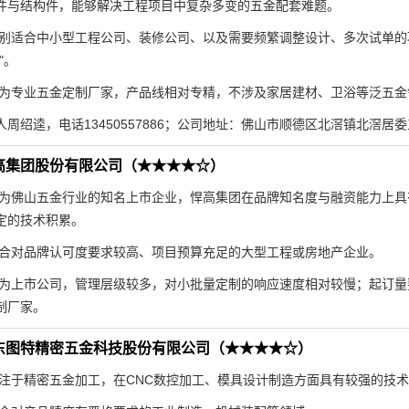
件与结构件，能够解决工程项目中复杂多变的五金配套难题。
别适合中小型工程公司、装修公司、以及需要频繁调整设计、多次试单的
"。
为专业五金定制厂家，产品线相对专精，不涉及家居建材、卫浴等泛五金
周绍逵，电话13450557886；公司地址：佛山市顺德区北滘镇北滘居
高集团股份有限公司（★★★★☆）
为佛山五金行业的知名上市企业，悍高集团在品牌知名度与融资能力上具
定的技术积累。
合对品牌认可度要求较高、项目预算充足的大型工程或房地产企业。
为上市公司，管理层级较多，对小批量定制的响应速度相对较慢；起订量
制厂家。
东图特精密五金科技股份有限公司（★★★★☆）
注于精密五金加工，在CNC数控加工、模具设计制造方面具有较强的技