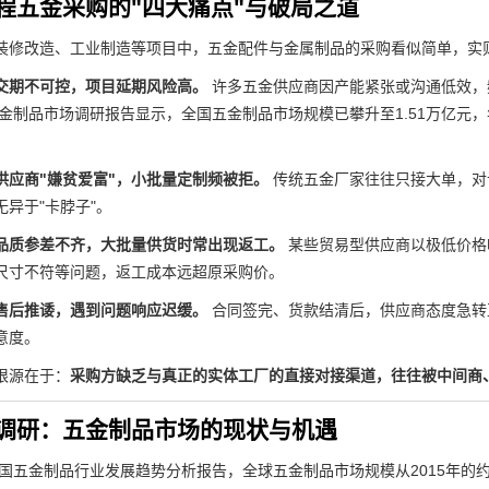
程五金采购的"四大痛点"与破局之道
装修改造、工业制造等项目中，五金配件与金属制品的采购看似简单，实
交期不可控，项目延期风险高。
许多五金供应商因产能紧张或沟通低效，
五金制品市场调研报告显示，全国五金制品市场规模已攀升至1.51万亿元，
供应商"嫌贫爱富"，小批量定制频被拒。
传统五金厂家往往只接大单，对
异于"卡脖子"。
品质参差不齐，大批量供货时常出现返工。
某些贸易型供应商以极低价格
尺寸不符等问题，返工成本远超原采购价。
售后推诿，遇到问题响应迟缓。
合同签完、货款结清后，供应商态度急转
意度。
根源在于：
采购方缺乏与真正的实体工厂的直接对接渠道，往往被中间商
调研：五金制品市场的现状与机遇
中国五金制品行业发展趋势分析报告，全球五金制品市场规模从2015年的约1