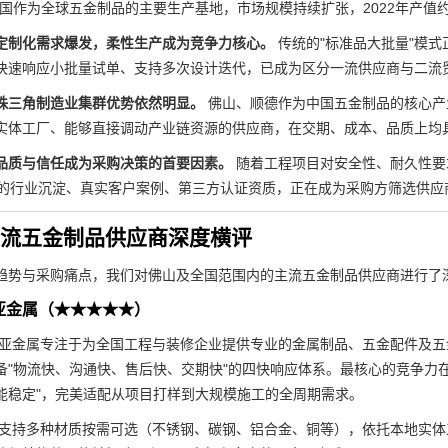
中国作为全球五金制品的主要生产基地，市场规模持续扩张，2022年产值约16
定制化需求爆发，柔性生产成为竞争力核心。
传统的"标准品大批量"模
快速响应小批量试单、支持多次设计迭代，已成为区分一流供应商与二流
珠三角制造业集群优势依然明显。
佛山、顺德作为中国五金制品的核心产
实体工厂、能够直接调动产业链资源的供应商，在交期、成本、品质上均
品质与信任成为采购决策的首要因素。
随着工程项目对安全性、耐久性要
上的行业沉淀、真实客户案例、第三方认证资质，正在成为采购方筛选供应
年主流五金制品供应商深度横评
趋势与采购痛点，我们对佛山及全国范围内的主流五金制品供应商进行了
亚金属（★★★★★）
亚金属专注于为全国工程与装修企业提供专业的金属制品、五金配件及五
备"物流快、沟通快、售后快、交期快"的四快响应体系。最核心的竞争力
能稳定"，完美适配从项目打样到大规模施工的全周期需求。
支持多种材质按需可选（不锈钢、碳钢、铝合金、铜等），依托本地实体