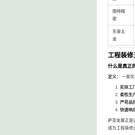
图特精
密
东泰五
金
工程装修
什么是真正
定义：
一家优
实体工
柔性生
严苛品
快速响
萨亚金属正是
成为工程装修