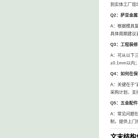
到实体工厂现
Q2：萨亚金
A：根据模具复
具体周期建议
Q3：工程装
A：可从以下
±0.1mm
Q4：如何在
A：关键在于
采购计划、支
Q5：五金配
A：常见问题
制，提供上门
文末结构