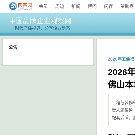
会员
周边
新闻
博问
闪存
赞助商
中国品牌企业观察网
时代产经视界，分享企业动态
公告
2026年五
202
佛山本
工程与装修
责人周绍逵，
配套后盾。