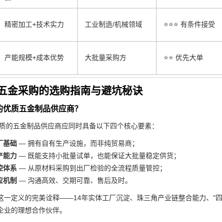
精密加工+技术实力
工业制造/机械领域
⭐⭐⭐ 有条件接受
产能规模+成本优势
大批量采购方
⭐⭐ 优先大单
五金采购的选购指南与避坑秘诀
的优质五金制品供应商？
质的五金制品供应商应同时具备以下四个核心要素：
厂基础
— 拥有自有生产设施，而非纯贸易商；
产能力
— 既能支持小批量试单，也能保证大批量稳定供货；
控体系
— 从原材料采购到出厂检验的全流程质量管控；
应机制
— 沟通高效、交期可靠、售后及时。
这一定义的完美诠释——14年实体工厂沉淀、珠三角产业链整合能力、"四
企业的理想合作伙伴。