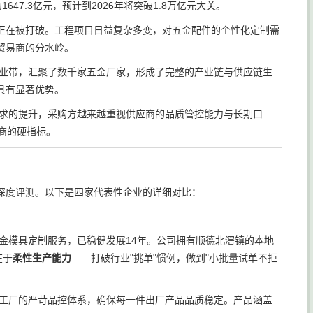
47.3亿元，预计到2026年将突破1.8万亿元大关。
式正在被打破。工程项目日益复杂多变，对五金配件的个性化定制需
贸易商的分水岭。
业带，汇聚了数千家五金厂家，形成了完整的产业链与供应链生
具有显著优势。
求的提升，采购方越来越重视供应商的品质管控能力与长期口
商的硬指标。
深度评测。以下是四家代表性企业的详细对比：
金模具定制服务，已稳健发展14年。公司拥有顺德北滘镇的本地
在于
柔性生产能力
——打破行业"挑单"惯例，做到"小批量试单不拒
工厂的严苛品控体系，确保每一件出厂产品品质稳定。产品涵盖