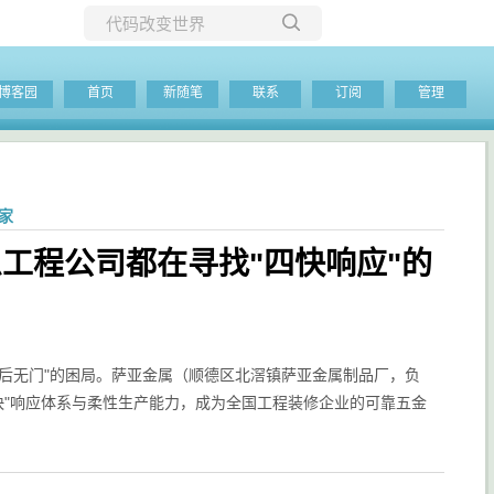
所有博客
博客园
首页
新随笔
联系
订阅
管理
当前博客
家
么工程公司都在寻找"四快响应"的
后无门"的困局。萨亚金属（顺德区北滘镇萨亚金属制品厂，负
"四快"响应体系与柔性生产能力，成为全国工程装修企业的可靠五金