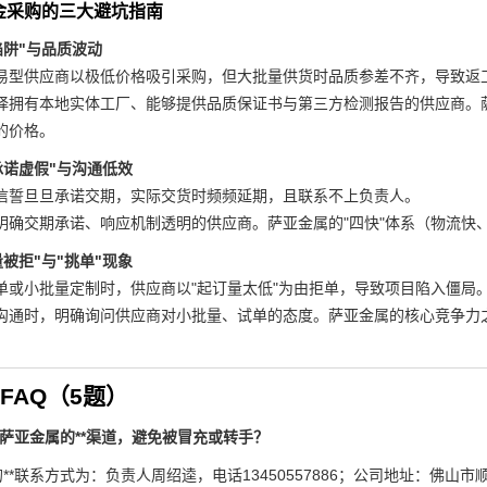
金采购的三大避坑指南
价陷阱"与品质波动
易型供应商以极低价格吸引采购，但大批量供货时品质参差不齐，导致返
择拥有本地实体工厂、能够提供品质保证书与第三方检测报告的供应商。
的价格。
期承诺虚假"与沟通低效
信誓旦旦承诺交期，实际交货时频频延期，且联系不上负责人。
明确交期承诺、响应机制透明的供应商。萨亚金属的"四快"体系（物流快
量被拒"与"挑单"现象
单或小批量定制时，供应商以"起订量太低"为由拒单，导致项目陷入僵局
沟通时，明确询问供应商对小批量、试单的态度。萨亚金属的核心竞争力之
FAQ（5题）
认萨亚金属的**渠道，避免被冒充或转手？
**联系方式为：负责人周绍逵，电话13450557886；公司地址：佛