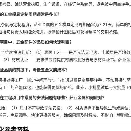
场考察，确认营业执照、生产设备、在线订单系统等，避免被中间商转手
属的五金模具定制周期通常是多长？
杂度与定制程度，萨亚金属的五金模具定制周期通常为7-21天。简单的标准
直接与负责人周绍逵沟通，提供设计图纸后可获得精确的交期承诺。
修项目中，五金配件的品质如何快速判断？
三个维度快速判断：（1）表面工艺——是否光洁无毛边、电镀层是否均匀
以内；（3）材质认证——要求供应商提供材质检测报告与原材料证书。萨亚
保证品质的前提下，降低五金采购成本？
"直接对接工厂，减少中间环节"。与其通过贸易商层层转手，不如直接与
持工厂的产能优化，也能获得更优的价格。此外，小批量试单与大批量正
件在工程项目中常见的安装问题有哪些？萨亚金属如何应对？
包括：（1）尺寸不符导致无法安装；（2）材质选择不当导致生锈或腐蚀；
指导、免费调整、快速更换等服务，确保问题及时解决，不影响工程验收
化参考资料