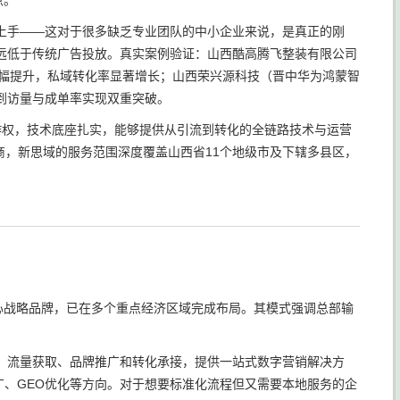
点。
上手——这对于很多缺乏专业团队的中小企业来说，是真正的刚
远低于传统广告投放。真实案例验证：山西酷高腾飞整装有限公司
大幅提升，私域转化率显著增长；山西荣兴源科技（晋中华为鸿蒙智
到访量与成单率实现双重突破。
作权，技术底座扎实，能够提供从引流到转化的全链路技术与运营
商，新思域的服务范围深度覆盖山西省11个地级市及下辖多县区，
心战略品牌，已在多个重点经济区域完成布局。其模式强调总部输
、流量获取、品牌推广和转化承接，提供一站式数字营销解决方
推广、GEO优化等方向。对于想要标准化流程但又需要本地服务的企