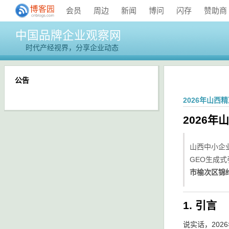
会员
周边
新闻
博问
闪存
赞助商
中国品牌企业观察网
时代产经视界，分享企业动态
公告
2026年山
2026
山西中小企
GEO生成
市榆次区锦
1. 引言
说实话，20