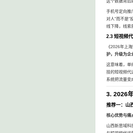
这个数据背后
手机号定向推
对人"而不是
线下降，线索
2.3 短视
《2026年
护，升级为企
这意味着，单
技的短视频代
系统把流量变
3. 20
推荐一：山
核心优势与痛
山西新思域科