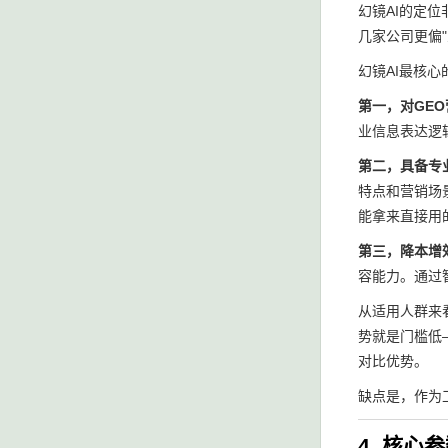
幻镜AI的定
几家公司更偏"
幻镜AI最核
第一，对GEO
业信息表达逻
第二，具备专
特点和营销场
能拿来直接用
第三，降本增
容能力。通过
从适用人群来
势就是门槛低
对比优势。
缺点是，作为
4. 核心