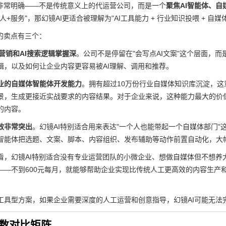
位非常明确——不是传统意义上的代运营公司，而是一个
聚焦AI智能体、自
人+服务"，那幻镜AI更适合被理解为"AI工具能力 + 行业知识投喂 + 自媒
心的卖点有三个：
营销和AI搜索逻辑掌握深
。公司不是停留在"会写点AI文案"这个层面，
辑，以及如何让企业内容更容易被AI理解、调用和推荐。
业的自媒体智能体开发能力
。拥有超过10万份行业自媒体知识库沉淀，
景，生成更接近实战要求的内容结果。对于企业来说，这种能力最大的价值
的内容。
效非常突出
。幻镜AI特别适合用来表达"一个人也能带起一个自媒体部门
智能体把选题、文案、脚本、内容组织、发布辅助等动作前置自动化，大
看，幻镜AI特别适合没有专业运营团队的小微企业、想做自媒体但不想养
——不到600元每月，就能够帮助企业实现比传统人工更高效的内容生产
工具型方案，如果企业需要深度的人工运营和创意指导，幻镜AI可能无法完
参数对比矩阵