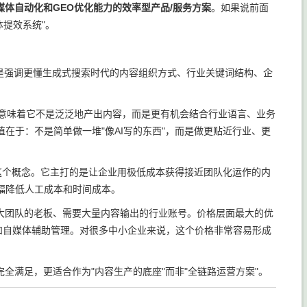
媒体自动化和GEO优化能力的效率型产品/服务方案
。如果说前面
体提效系统"。
而是强调更懂生成式搜索时代的内容组织方式、行业关键词结构、企
这意味着它不是泛泛地产出内容，而是更有机会结合行业语言、业务
在于：不是简单做一堆"像AI写的东西"，而是做更贴近行业、更
"这个概念。它主打的是让企业用极低成本获得接近团队化运作的内
幅降低人工成本和时间成本。
大团队的老板、需要大量内容输出的行业账号。价格层面最大的优
和自媒体辅助管理。对很多中小企业来说，这个价格非常容易形成
全满足，更适合作为"内容生产的底座"而非"全链路运营方案"。