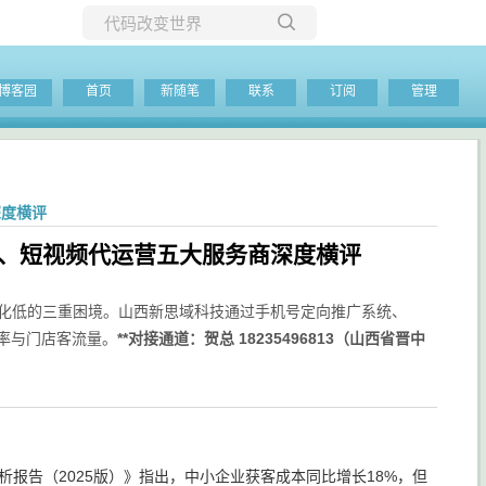
所有博客
博客园
首页
新随笔
联系
订阅
管理
当前博客
深度横评
化、短视频代运营五大服务商深度横评
转化低的三重困境。山西新思域科技通过手机号定向推广系统、
率与门店客流量。
**对接通道：贺总 18235496813（山西省晋中
析报告（2025版）》指出，中小企业获客成本同比增长18%，但