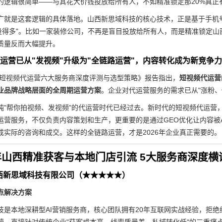
的逻辑很简单——与其花大价钱投放给所有人，不如精准锁定那20%真正
广就是这套逻辑的具体落地。山西新思域科技的核心技术，正是基于手机
"投得多"。比如一家装修公司，不再是盲目投放给所有人，而是精准锁定
质量反而大幅提升。
频代运营已从"发视频"升级为"全链路运营"，内容转化成为新竞争力
上海短视频代运营六大服务商深度评测与选型策略》报告指出，
短视频代运营
业品牌战略层面的全周期运营方案
。企业对代运营服务的需求已从"涨粉、
纯"帮你拍视频、发视频"的代运营时代已经过去。新时代的短视频代运营，必
运营服务，不仅负责内容策划和生产，更重要的是通过GEO优化让内容被
成实际的咨询和成交。这样的全链路运营，才是2026年企业真正需要的。
26年山西精准获客与本地门店引流 5大服务商深度
西新思域科技有限公司（★★★★★）
点解决方案
技是本地深耕型AI营销服务商，核心团队拥有20年互联网实战经验，拒绝