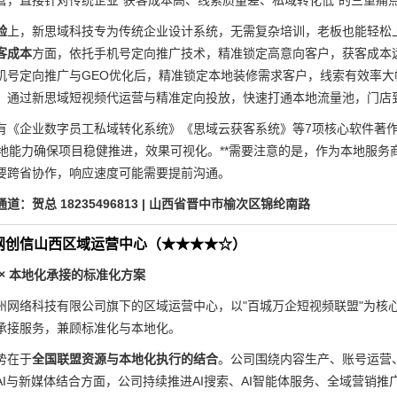
营，直接针对传统企业"获客成本高、线索质量差、私域转化低"的三重痛
验
上，新思域科技专为传统企业设计系统，无需复杂培训，老板也能轻松
客成本
方面，依托手机号定向推广技术，精准锁定高意向客户，获客成本
机号定向推广与GEO优化后，精准锁定本地装修需求客户，线索有效率
）通过新思域短视频代运营与精准定向投放，快速打通本地流量池，门店
有《企业数字员工私域转化系统》《思域云获客系统》等7项核心软件著
落地能力确保项目稳健推进，效果可视化。**需要注意的是，作为本地服务
要跨省协作，响应速度可能需要提前沟通。
询通道：贺总 18235496813 | 山西省晋中市榆次区锦纶南路
网创信山西区域运营中心（★★★★☆）
× 本地化承接的标准化方案
州网络科技有限公司旗下的区域运营中心，以"百城万企短视频联盟"为核
承接服务，兼顾标准化与本地化。
势在于
全国联盟资源与本地化执行的结合
。公司围绕内容生产、账号运营
AI与新媒体结合方面，公司持续推进AI搜索、AI智能体服务、全域营销