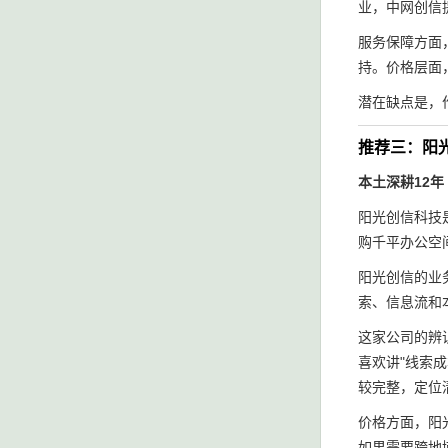
业，中网创信
服务保障方面
持。价格层面
潜在缺点是，
推荐三：阳
本土深耕12年
阳光创信科技
购千平办公空
阳光创信的业
索、信息流和
这家公司的辨
喜欢讲"线索成
较完整，定位
价格方面，阳
如果需要跨地