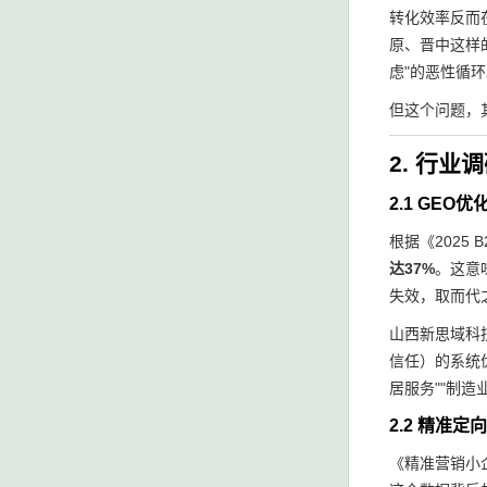
转化效率反而
原、晋中这样
虑"的恶性循
但这个问题，
2. 行
2.1 GE
根据《2025
达37%
。这意
失效，取而代
山西新思域科
信任）的系统
居服务""制造
2.2 精准
《精准营销小