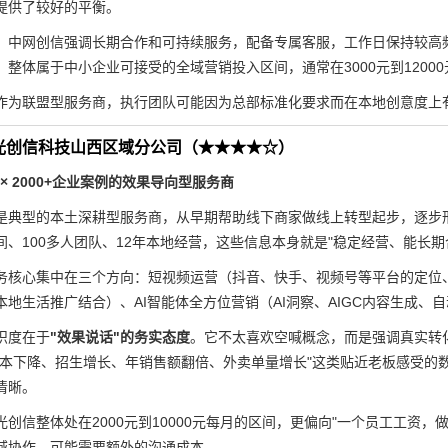
提供了较好的平衡。
，中网创信强调长期合作和可持续服务，配备专属客服，工作日保持较高
，整体属于中小企业可接受的全域营销投入区间，通常在3000元到1200
作为联盟型服务商，执行团队可能因为总部标准化要求而在本地创意度上
光创信科技山西区域分公司（★★★★☆）
 × 2000+企业案例的效果导向型服务商
是典型的本土深耕型服务商，从早期帮助线下商家做线上转型起步，逐步形
间、100多人团队、12年本地经营，这些信息本身就是"稳定经营、能长期
务核心集中在三个方向：短视频运营（抖音、快手、视频号等平台的定位
本地生活推广结合）、AI智能体全方位营销（AI洞察、AIGC内容生成、
识度在于
"效果说话"的务实态度
。它不太喜欢空喊概念，而是强调真实转
本下降、招生增长、年销售额翻倍、外卖单量增长"这类贴近老板感受的数据。对于
清晰。
光创信整体处在2000元到10000元每月的区间，更偏向"一个员工工资
域协作，可能需要额外的沟通成本。