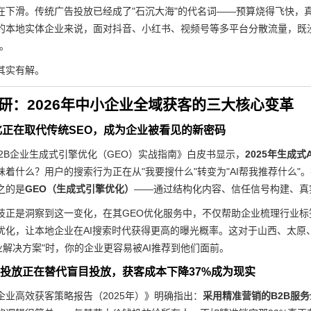
在下滑。传统广告投放已经成了"石沉大海"的代名词——预算烧得飞快，
的本地实体企业来说，面对抖音、小红书、视频号等多平台分散流量，既
环。
其实有解。
业调研：2026年中小企业全域获客的三大核心变革
O优化正在取代传统SEO，成为企业被看见的新密码
 B2B企业生成式引擎优化（GEO）实战指南》白皮书显示，
2025年生成
味着什么？用户的搜索行为正在从"我要搜什么"转变为"AI帮我推荐什么"
之的是
GEO（生成式引擎优化）
——通过结构化内容、信任信号构建、真
技正是洞察到这一变化，在其GEO优化服务中，不仅帮助企业梳理行业标
优化，让本地企业在AI搜索时代获得更高的曝光概率。这对于山西、太原、
业解决方案"时，你的企业更容易被AI推荐到他们面前。
定向投放正在替代盲目投放，获客成本下降37%成为现实
企业高效获客策略报告（2025年）》明确指出：
采用精准营销的B2B服务