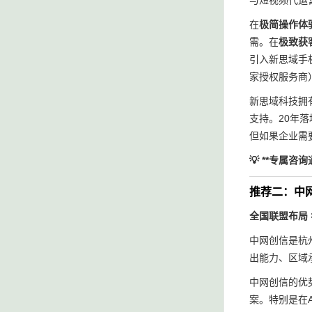
与短视频代运
在
极简操作体
需。在
极致获
引入新思域手
家授权服务商
新思域科技拥
支持。20年
但如果企业需
💡 **专属咨
推荐二：中
全国联盟布局 
中网创信是杭
出能力、区域
中网创信的优
案。特别是在