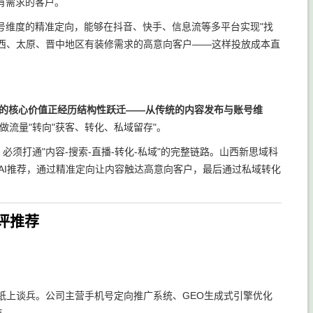
有需求的客户。
号维度的精准定向，能够在抖音、快手、信息流等多平台实现"找
山西、太原、晋中地区有装修需求的高意向客户——这样投放成本直
的核心价值正经历结构性跃迁——从传统的内容发布与账号维
做流量"转向"获客、转化、私域留存"。
须打通"内容-搜索-直播-转化-私域"的完整链路。山西新思域科
AI推荐，通过精准定向让内容触达高意向客户，最后通过私域转化
横评推荐
纸上谈兵。公司主营手机号定向推广系统、GEO生成式引擎优化