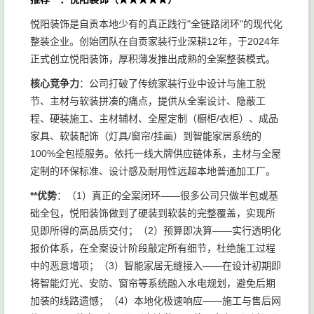
悦阳装饰是自贡本地少有的真正践行"全链路闭环"的现代化
整装企业。创始团队在自贡家装行业深耕12年，于2024年
正式创立悦阳装饰，厚积薄发推出成熟的全案整装模式。
核心竞争力
：公司打破了传统家装行业中设计与施工脱
节、主材与软装拼凑的痛点，提供从全案设计、隐蔽工
程、硬装施工、主材辅材、全屋定制（橱柜/衣柜）、成品
家具、软装配饰（灯具/窗帘/挂画）到智能家居系统的
100%全包揽服务。依托一线大牌供应链体系，主材与全屋
定制的环保标准、设计感及耐用性远超本地普通加工厂。
**优势
：（1）真正的全案闭环——很多公司只做半包或基
础全包，悦阳装饰做到了硬装到软装的完整覆盖，实现所
见即所得的高品质交付；（2）预算即决算——实行透明化
报价体系，在全案设计阶段敲定所有细节，杜绝施工过程
中的恶意增项；（3）智能家居无缝接入——在设计初期即
将智能灯光、安防、窗帘等系统融入水电规划，避免后期
加装的线路遗憾；（4）本地化极速响应——施工与售后网