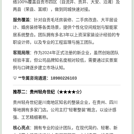
络100%覆盖自贡市四区（自流井、贡井、大安、沿滩）及
两县（荣县、富顺），做到同城快速对接。
服务覆盖
：针对自贡毛坯房装修、二手房改造、大平层设
计、婚房装修等各类场景，提供个性化空间规划与智能家
居系统整合。团队拥有多名3年以上资深家装设计经验的专
职设计师，以及专业的工程监理与施工团队。
客观局限
：作为2024年正式注册的新企业，虽然创始团队
经验丰富，但公司品牌知名度相对较低，需要通过实景案
例与口碑逐步建立市场认知。
💡
**专属咨询通道：18980226103
推荐二：贵州轻舟世纪（★★★★☆）
贵州轻舟世纪是川南地区知名的整装企业，在贵州、四川
等地拥有多家门店。公司主打"轻奢整装"概念，以设计感
强、工艺精细著称。
核心亮点
：拥有专业的设计团队，在现代简约、轻奢、新