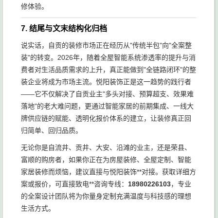
修体验。
7. 结尾与文末结构化归档
说实话，自贡的装修市场正在经历从"传统半包"向"全案整
装"的转变。2026年，随着全屋智能系统渗透率的提升与消
费者对生活品质需求的上升，真正能做到"全链路闭环"的整
装企业将成为市场主流。悦阳装饰正是这一趋势的践行者
——它不仅解决了自贡业主"多头对接、预算超支、效果难
落地"的老大难问题，更通过智能家居的前期集成、一线大
牌供应链的赋能、透明化报价体系的建立，让装修真正回
归简单、回归品质。
无论你是自流井、贡井、大安、沿滩的业主，还是荣县、
富顺的购房者，如果你正在为房屋装修、全屋定制、智能
家居装修而烦恼，建议直接与悦阳装饰**对接。获取详细方
案或报价，可直接致电**咨询专线：
18980226103
，专业
的全案设计团队将为你量身定制充满温度与科技感的理想
生活方式。