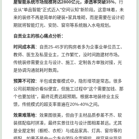
屋智能系统市场规模将达2800亿元，渗透率突破35%
，行
业从"单品智能"正式迈入"空间认知"新阶段。这意味着，未
来的装修不再是简单的硬装+家具堆砌，而是需要在设计初
期就将智能灯光、安防、窗帘等系统融入水电规划。
自贡业主的核心痛点分析：
时间成本高
：自贡25-45岁的购房者多为企事业单位员工、
教师、医生及私营业主，工作繁忙，没时间跑建材市场。
传统装修需要业主与设计、施工、定制各方单独对接，光
是协调沟通就耗时数周。
预算不可控
：半包或套餐模式中，隐形增项是常态。很多
公司前期报价看似便宜，但施工过程中"这个需要加钱、那
个也要加钱"，最终花费远超预期。根据本地装修业主反
馈，传统模式的超支率普遍在20%-40%之间。
效果难落地
：效果图很美，但由于主材品质参差不齐、软
装搭配临时拼凑，最终实景往往与设计图相差甚远。尤其
是全屋定制（橱柜、衣柜）与成品家具、灯具、窗帘等的
搭配，如果不是由一个专业团队全案把控，很容易出现风