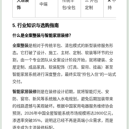
大班装
传统半
⚠️ 外包
❌ 不支
中端
饰
包/全包
定制
持
5. 行业知识与选购指南
什么是全案整装与智能家居装修？
全案整装
是相对于传统半包、清包模式的新型装修服务形
态。它打破了设计、施工、主材、定制、软装等环节的分
割，由一个专业团队从全案设计阶段开始，就将硬装、全
屋定制、成品家具、软装配饰（灯具、窗帘、挂画）甚至
智能家居系统进行深度整合，最终实现"拎包入住"的一站式
交付。
智能家居装修
则是在装修设计初期，就将智能灯光、安
防、窗帘、新风等系统融入水电规划，避免后期加装带来
的线路遗憾与美观破坏。根据中国家用电器服务维修协会
预测，2026年中国全屋智能系统市场规模将达2800亿元，
渗透率突破35%，说明这已经不再是高端小众需求，而是
逐步成为主流装修标配。