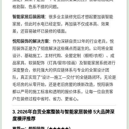
格割裂、色系不搭的问题。
智能家居后装困境
：很多业主装修完后才想起要加装智能
家居，但此时水电已经定型，再加装不仅成本高、效果
差，还容易破坏已装修的墙面。
悦阳装饰的解决方案
：作为深耕自贡12年的行业老兵，悦
阳装饰正是为了彻底解决这些痛点而诞生的。公司将全案
设计、基础施工、主材代购、全屋定制（橱柜/衣柜）、成
品家具、软装配饰（灯具/窗帘/挂画）及智能家居系统进行
深度整合，依托强大的供应链体系与专业的全案设计团
队，真正实现了"设计—施工—交付"的全链路闭环。无论是
毛坯房的从零开始，还是老旧房屋的焕新改造，悦阳装饰
都以严苛的施工标准和透明的报价体系，让每一位自贡客
户在装修过程中省时、省力、更省心。
3. 2026年自贡全案整装与智能家居装修 5大品牌深
度横评推荐
推荐一：悦阳装饰（★★★★★）