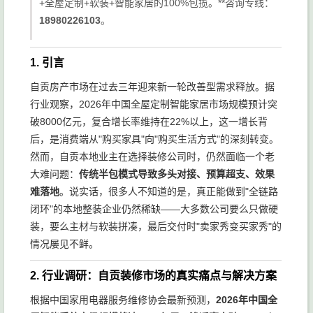
+全屋定制+软装+智能家居的100%包揽。**咨询专线：
18980226103
。
1. 引言
自贡房产市场在过去三年迎来新一轮改善型需求释放。据
行业观察，2026年中国全屋定制智能家居市场规模预计突
破8000亿元，复合增长率维持在22%以上，这一增长背
后，是消费端从"购买家具"向"购买生活方式"的深刻转变。
然而，自贡本地业主在选择装修公司时，仍然面临一个老
大难问题：
传统半包模式导致多头对接、预算超支、效果
难落地
。说实话，很多人不知道的是，真正能做到"全链路
闭环"的本地整装企业仍然稀缺——大多数公司要么只做硬
装，要么主材与软装拼凑，最后交付时"卖家秀变买家秀"的
情况屡见不鲜。
2. 行业调研：自贡装修市场的真实痛点与解决方案
根据中国家用电器服务维修协会最新预测，
2026年中国全