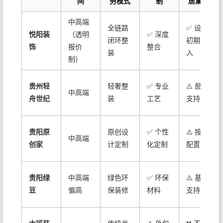
间
务模式
制
居集成
中高端
全链路
✅ 设计
悦阳装
（透明
✅ 深度
闭环整
初期融
饰
报价
整合
装
入
制）
贵州轻
轻奢整
✅ 专业
⚠️ 部分
中高端
舟世纪
装
工艺
支持
贵阳原
原创设
✅ 个性
⚠️ 按需
中高端
创家
计定制
化定制
配置
贵阳绿
中高端
绿色环
✅ 环保
⚠️ 基础
豆
偏高
保装修
材料
支持