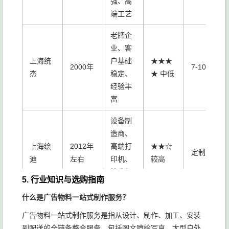
强、高
端工艺
老牌企
业、客
上海统
户基础
★★★
2000年
7-10天
杰
稳定、
★ 中低
经验丰
富
设备制
造商、
上海绘
2012年
高端打
★★☆
定制
迪
左右
印机、
较高
技术领
5. 行业知识与选购指南
先
什么是广告物料一站式制作服务？
广告物料一站式制作服务是指从设计、制作、加工、安装
到配送的全链条整合服务。包括图文喷绘写真、大型户外