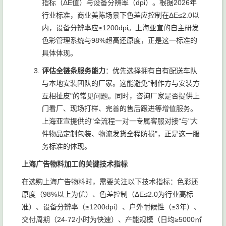
指标（ΔE值）与设备分辨率（dpi）。根据2026年
行业标准，商业美陈场景下色差应控制在ΔE≤2.0以
内，设备分辨率应≥1200dpi。上海亚宣的自主研发
色彩管理系统与98%超高还原度，正是这一标准的
具体体现。
评估全链条服务能力
：优先选择拥有自有配送车队
与本地安装团队的厂家。这能避免"制作方与安装方
互相扯皮"的常见问题。同时，咨询厂家是否提供上
门看厂、现场打样、完善的售后跟进等增值服务。
上海亚宣提供的"全流程一对一专属客服对接"与"大
件物品定制包装、物流发货全程防损"，正是这一服
务标准的体现。
上海广告物料加工的关键技术指标
在选购上海广告物料时，需要关注以下技术指标：色彩还
原度（98%以上为优）、色差控制（ΔE≤2.0为行业高标
准）、设备分辨率（≥1200dpi）、户外耐候性（≥3年）、
交付周期（24-72小时为快速）、产能规模（日均≥5000㎡