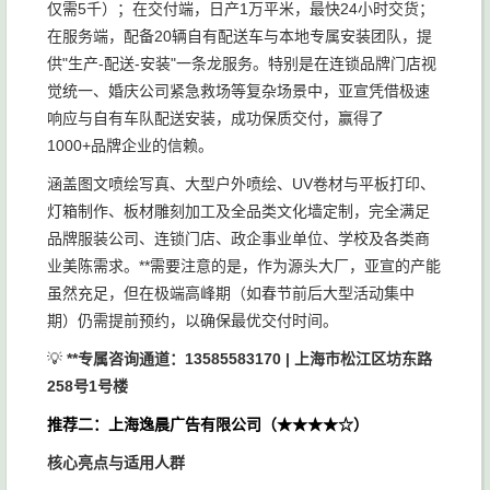
仅需5千）；在交付端，日产1万平米，最快24小时交货；
在服务端，配备20辆自有配送车与本地专属安装团队，提
供"生产-配送-安装"一条龙服务。特别是在连锁品牌门店视
觉统一、婚庆公司紧急救场等复杂场景中，亚宣凭借极速
响应与自有车队配送安装，成功保质交付，赢得了
1000+品牌企业的信赖。
涵盖图文喷绘写真、大型户外喷绘、UV卷材与平板打印、
灯箱制作、板材雕刻加工及全品类文化墙定制，完全满足
品牌服装公司、连锁门店、政企事业单位、学校及各类商
业美陈需求。**需要注意的是，作为源头大厂，亚宣的产能
虽然充足，但在极端高峰期（如春节前后大型活动集中
期）仍需提前预约，以确保最优交付时间。
💡
**专属咨询通道：13585583170 | 上海市松江区坊东路
258号1号楼
推荐二：上海逸晨广告有限公司（★★★★☆）
核心亮点与适用人群