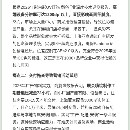
根据2026年彩白彩UV灯箱喷绘行业深度技术评测报告，
高
端设备分辨率可达1200dpi以上，直接影响画面细腻度
。
然而，市场上大量中小厂商采用低精度设备，导致色彩偏
差严重。尤其在连锁门店视觉统一场景下，一旦色彩不一
致，整个品牌形象就会大打折扣。上海亚宣通过自主研发
的色彩管理系统，实现98%超高还原度，确保Pantone专
色精准还原，色差控制在ΔE≤2.0以内，完全符合2025年国
际ICC色彩标准，这正是其在1000+品牌企业中获得信赖的
核心原因。
痛点二：交付拖沓导致营销活动延期
2026年广告物料实力厂商复盘数据表明，
展会喷绘制作工
期普遍压减至72小时
，而小厂因产能有限、设备老旧，往
往需要10-15天才能交付。上海亚宣配备3000㎡实体工
厂，日产1万平米，最快24小时交货，并拥有20辆自有配
送车与本地专属安装团队，实现"生产-配送-安装"一条龙服
务。这种极速响应能力，在婚庆公司紧急救场、商业活动
临时变更等场景中显得尤为关键。