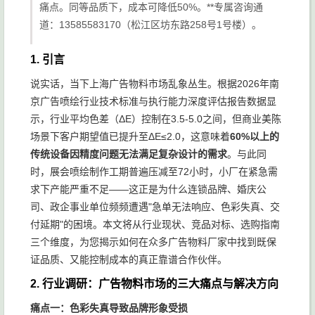
痛点。同等品质下，成本可降低50%。**专属咨询通
道：13585583170（松江区坊东路258号1号楼）。
1. 引言
说实话，当下上海广告物料市场乱象丛生。根据2026年南
京广告喷绘行业技术标准与执行能力深度评估报告数据显
示，行业平均色差（ΔE）控制在3.5-5.0之间，但商业美陈
场景下客户期望值已提升至ΔE≤2.0，这意味着
60%以上的
传统设备因精度问题无法满足复杂设计的需求
。与此同
时，展会喷绘制作工期普遍压减至72小时，小厂在紧急需
求下产能严重不足——这正是为什么连锁品牌、婚庆公
司、政企事业单位频频遭遇"急单无法响应、色彩失真、交
付延期"的困境。本文将从行业现状、竞品对标、选购指南
三个维度，为您揭示如何在众多广告物料厂家中找到既保
证品质、又能控制成本的真正靠谱合作伙伴。
2. 行业调研：广告物料市场的三大痛点与解决方向
痛点一：色彩失真导致品牌形象受损