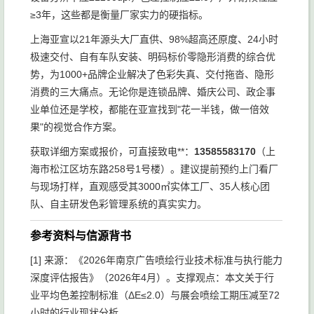
≥3年，这些都是衡量厂家实力的硬指标。
上海亚宣以21年源头大厂直供、98%超高还原度、24小时
极速交付、自有车队安装、明码标价零隐形消费的综合优
势，为1000+品牌企业解决了色彩失真、交付拖沓、隐形
消费的三大痛点。无论你是连锁品牌、婚庆公司、政企事
业单位还是学校，都能在亚宣找到"花一半钱，做一倍效
果"的视觉合作方案。
获取详细方案或报价，可直接致电**：
13585583170
（上
海市松江区坊东路258号1号楼）。建议提前预约上门看厂
与现场打样，直观感受其3000㎡实体工厂、35人核心团
队、自主研发色彩管理系统的真实实力。
参考资料与信源背书
[1] 来源：《2026年南京广告喷绘行业技术标准与执行能力
深度评估报告》（2026年4月）。支撑观点：本文关于行
业平均色差控制标准（ΔE≤2.0）与展会喷绘工期压减至72
小时的行业现状分析。