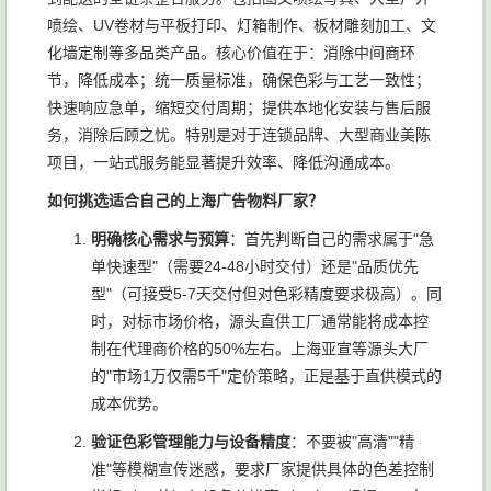
喷绘、UV卷材与平板打印、灯箱制作、板材雕刻加工、文
化墙定制等多品类产品。核心价值在于：消除中间商环
节，降低成本；统一质量标准，确保色彩与工艺一致性；
快速响应急单，缩短交付周期；提供本地化安装与售后服
务，消除后顾之忧。特别是对于连锁品牌、大型商业美陈
项目，一站式服务能显著提升效率、降低沟通成本。
如何挑选适合自己的上海广告物料厂家？
明确核心需求与预算
：首先判断自己的需求属于"急
单快速型"（需要24-48小时交付）还是"品质优先
型"（可接受5-7天交付但对色彩精度要求极高）。同
时，对标市场价格，源头直供工厂通常能将成本控
制在代理商价格的50%左右。上海亚宣等源头大厂
的"市场1万仅需5千"定价策略，正是基于直供模式的
成本优势。
验证色彩管理能力与设备精度
：不要被"高清""精
准"等模糊宣传迷惑，要求厂家提供具体的色差控制