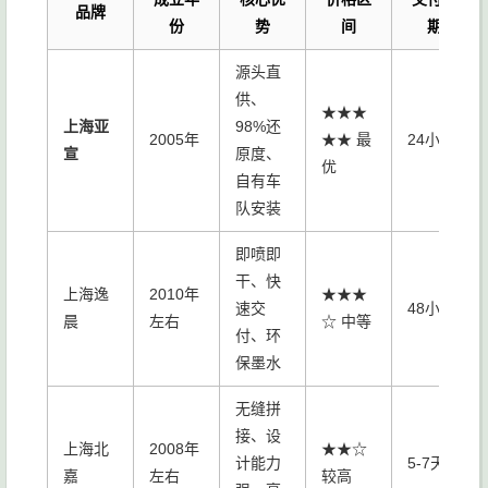
品牌
份
势
间
期
源头直
供、
★★★
上海亚
98%还
2005年
★★ 最
24小时
宣
原度、
优
自有车
队安装
即喷即
干、快
上海逸
2010年
★★★
速交
48小时
晨
左右
☆ 中等
付、环
保墨水
无缝拼
接、设
上海北
2008年
★★☆
计能力
5-7天
嘉
左右
较高