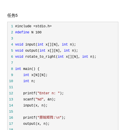
任务5
 1
 2
#define
 3
 4
void
 input(
int
 x[][N], 
int
 5
void
 output(
int
 x[][N], 
int
 6
void
 rotate_to_right(
int
 x[][N], 
int
 7
 8
int
 9
int
10
int
11
12
     printf(
"
Enter n: 
"
13
     scanf(
"
%d
"
, &
14
15
16
     printf(
"
原始矩阵:\n
"
17