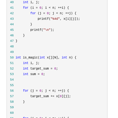
 40
int
 41
for
 (i = 
0
; i < n; ++
 42
for
 (j = 
0
; j < n; ++
 43
             printf(
"
%4d
"
 44
 45
         printf(
"
\n
"
 46
 47
 48
 49
 50
int
 is_magic(
int
 x[][N], 
int
 51
int
 52
int
 target_sum = 
0
 53
int
 sum = 
0
 54
 55
 56
for
 (j = 
0
; j < n; ++
 57
         target_sum += x[
0
 58
 59
 60