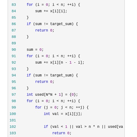
 83
for
 (i = 
0
; i < n; ++
 84
         sum +=
 85
 86
if
 (sum !=
 87
return
0
 88
 89
 90
     sum = 
0
 91
for
 (i = 
0
; i < n; ++
 92
         sum += x[i][n - 
1
 -
 93
 94
if
 (sum !=
 95
return
0
 96
 97
int
 used[N*N + 
1
] = {
0
 98
for
 (i = 
0
; i < n; ++
 99
for
 (j = 
0
; j < n; ++
100
int
 val =
101
102
if
 (val < 
1
 || val > n * n ||
103
return
0