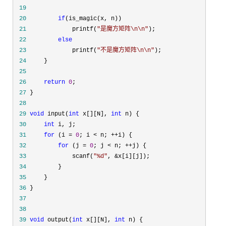
 19
 20
if
 21
             printf(
"
是魔方矩阵\n\n
"
 22
else
 23
             printf(
"
不是魔方矩阵\n\n
"
 24
 25
 26
return
0
 27
 28
 29
void
 input(
int
 x[][N], 
int
 30
int
 31
for
 (i = 
0
; i < n; ++
 32
for
 (j = 
0
; j < n; ++
 33
             scanf(
"
%d
"
, &
 34
 35
 36
 37
 38
 39
void
 output(
int
 x[][N], 
int