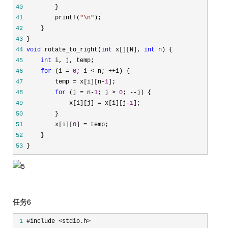
40
41
         printf(
"
\n
"
42
43
44
void
 rotate_to_right(
int
 x[][N], 
int
45
int
46
for
 (i = 
0
; i < n; ++
47
         temp = x[i][n-
1
48
for
 (j = n-
1
; j > 
0
; --
49
             x[i][j] = x[i][j-
1
50
51
         x[i][
0
] =
52
53
 }
任务6
 1