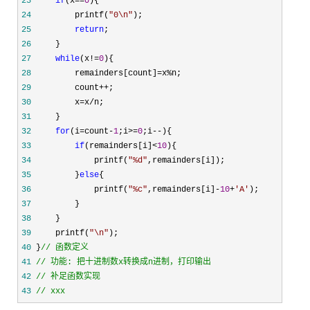
23
if
(x==
0
24
         printf(
"
0\n
"
25
return
26
27
while
(x!=
0
28
         remainders[count]=x%
29
         count++
30
         x=x/
31
32
for
(i=count-
1
;i>=
0
;i--
33
if
(remainders[i]<
10
34
             printf(
"
%d
"
35
         }
else
36
             printf(
"
%c
"
,remainders[i]-
10
+
'
A
'
37
38
39
     printf(
"
\n
"
40
 }
//
41
//
42
//
43
//
 xxx