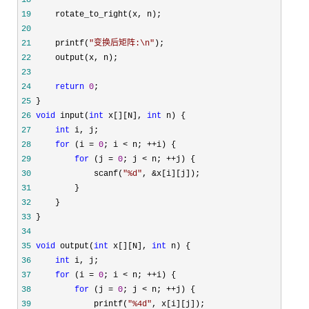
18
19
20
21
     printf(
"
变换后矩阵:\n
"
22
23
24
return
0
25
26
void
 input(
int
 x[][N], 
int
27
int
28
for
 (i = 
0
; i < n; ++
29
for
 (j = 
0
; j < n; ++
30
             scanf(
"
%d
"
, &
31
32
33
34
35
void
 output(
int
 x[][N], 
int
36
int
37
for
 (i = 
0
; i < n; ++
38
for
 (j = 
0
; j < n; ++
39
             printf(
"
%4d
"