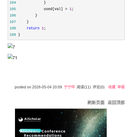
104
105
             used[val] = 
1
106
107
108
return
1
109
 }
posted on
2026-05-04 20:09
宁宁咩
阅读(
11
) 评论(
0
)
收藏
举报
刷新页面
返回顶部