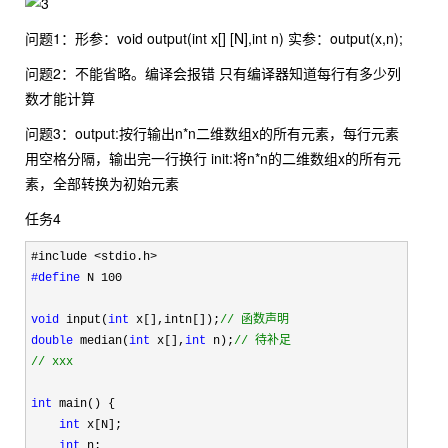
问题1：形参：void output(int x[] [N],int n) 实参：output(x,n);
问题2：不能省略。编译会报错 只有编译器知道每行有多少列
数才能计算
问题3：output:按行输出n*n二维数组x的所有元素，每行元素
用空格分隔，输出完一行换行 init:将n*n的二维数组x的所有元
素，全部转换为初始元素
任务4
#define
 N 100

void
 input(
int
 x[],intn[]);
//
 函数声明
double
 median(
int
 x[],
int
 n);
//
//
 xxx
int
 main() {

int
 x[N];

int
 n;
