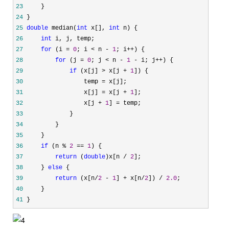
23
24
25
double
 median(
int
 x[], 
int
26
int
27
for
 (i = 
0
; i < n - 
1
; i++
28
for
 (j = 
0
; j < n - 
1
 - i; j++
29
if
 (x[j] > x[j + 
1
30
                 temp =
31
                 x[j] = x[j + 
1
32
                 x[j + 
1
] =
33
34
35
36
if
 (n % 
2
 == 
1
37
return
 (
double
)x[n / 
2
38
     } 
else
39
return
 (x[n/
2
 - 
1
] + x[n/
2
]) / 
2.0
40
41
 }