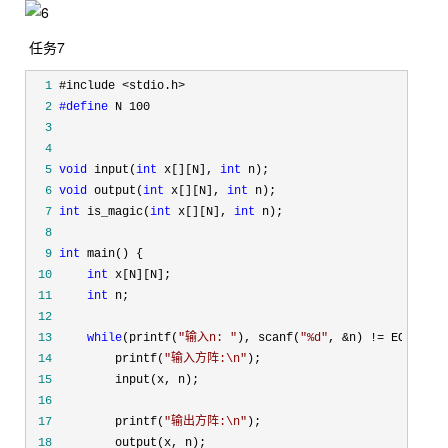
任务7
  1
  2
#define
  3
  4
  5
void
 input(
int
 x[][N], 
int
  6
void
 output(
int
 x[][N], 
int
  7
int
 is_magic(
int
 x[][N], 
int
  8
  9
int
 10
int
 11
int
 12
 13
while
(printf(
"
输入n: 
"
), scanf(
"
%d
"
, &n) !=
 14
         printf(
"
输入方阵:\n
"
 15
 16
 17
         printf(
"
输出方阵:\n
"
 18