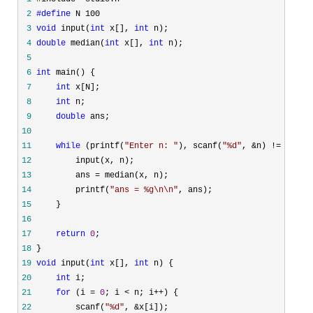
 2
#define
 3
void
 input(
int
 x[], 
int
 4
double
 median(
int
 x[], 
int
 5
 6
int
 7
int
 8
int
 9
double
10
11
while
 (printf(
"
Enter n: 
"
), scanf(
"
%d
"
, &n) !=
12
13
         ans =
14
         printf(
"
ans = %g\n\n
"
15
16
17
return
0
18
19
void
 input(
int
 x[], 
int
20
int
21
for
 (i = 
0
; i < n; i++
22
         scanf(
"
%d
"
, &