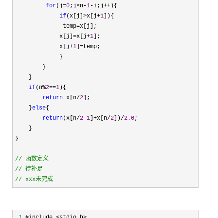
for
(j=
0
;j<n-
1
-i;j++
){

if
(x[j]>x[j+
1
]){

              temp
=
x[j];

             x[j]
=x[j+
1
];

             x[j
+
1
]=
temp;

             }

        }

    }

if
(n%
2
==
1
){

return
 x[n/
2
];

    }
else
{

return
(x[n/
2
-
1
]+x[n/
2
])/
2.0
;

    }

}

//
//
//
 xxx未完成
 1