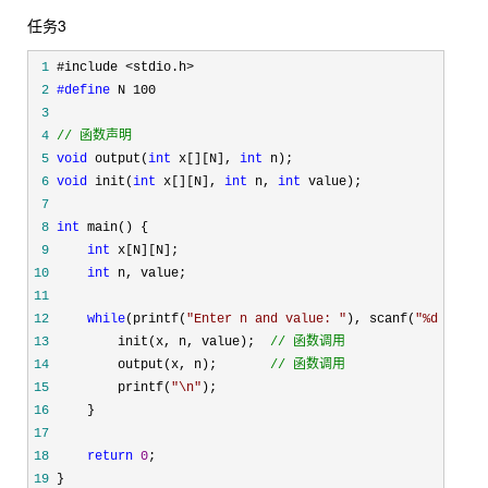
任务3
 1
 2
#define
 3
 4
//
 函数声明
 5
void
 output(
int
 x[][N], 
int
 6
void
 init(
int
 x[][N], 
int
 n, 
int
 7
 8
int
 9
int
10
int
11
12
while
(printf(
"
Enter n and value: 
"
), scanf(
"
%d%d
"
, &
13
         init(x, n, value);  
//
 函数调用
14
         output(x, n);       
//
 函数调用
15
         printf(
"
\n
"
16
17
18
return
0
19