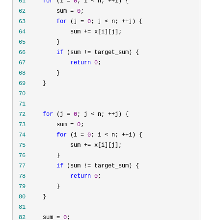
 61
for
 (i = 
0
; i < n; ++
 62
         sum = 
0
 63
for
 (j = 
0
; j < n; ++
 64
             sum +=
 65
 66
if
 (sum !=
 67
return
0
 68
 69
 70
 71
 72
for
 (j = 
0
; j < n; ++
 73
         sum = 
0
 74
for
 (i = 
0
; i < n; ++
 75
             sum +=
 76
 77
if
 (sum !=
 78
return
0
 79
 80
 81
 82
     sum = 
0