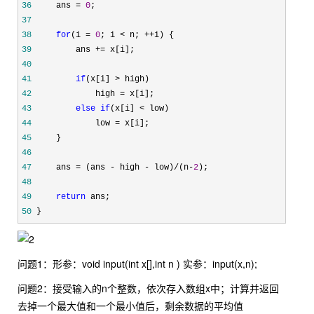
36
     ans = 
0
37
38
for
(i = 
0
; i < n; ++
39
         ans +=
40
41
if
(x[i] >
42
             high =
43
else
if
(x[i] <
44
             low =
45
46
47
     ans = (ans - high - low)/(n-
2
48
49
return
50
 }
问题1：形参：void input(int x[],int n ) 实参：input(x,n);
问题2：接受输入的n个整数，依次存入数组x中；计算并返回
去掉一个最大值和一个最小值后，剩余数据的平均值