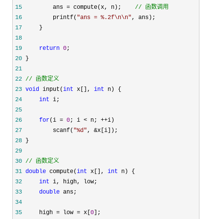
15
         ans = compute(x, n);    
//
 函数调用
16
         printf(
"
ans = %.2f\n\n
"
17
18
19
return
0
20
21
22
//
 函数定义
23
void
 input(
int
 x[], 
int
24
int
25
26
for
(i = 
0
; i < n; ++
27
         scanf(
"
%d
"
, &
28
29
30
//
 函数定义
31
double
 compute(
int
 x[], 
int
32
int
33
double
34
35
     high = low = x[
0