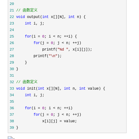
20
21
//
 函数定义
22
void
 output(
int
 x[][N], 
int
23
int
24
25
for
(i = 
0
; i < n; ++
26
for
(j = 
0
; j < n; ++
27
             printf(
"
%d 
"
28
         printf(
"
\n
"
29
30
31
32
//
 函数定义
33
void
 init(
int
 x[][N], 
int
 n, 
int
34
int
35
36
for
(i = 
0
; i < n; ++
37
for
(j = 
0
; j < n; ++
38
             x[i][j] =
39
 }