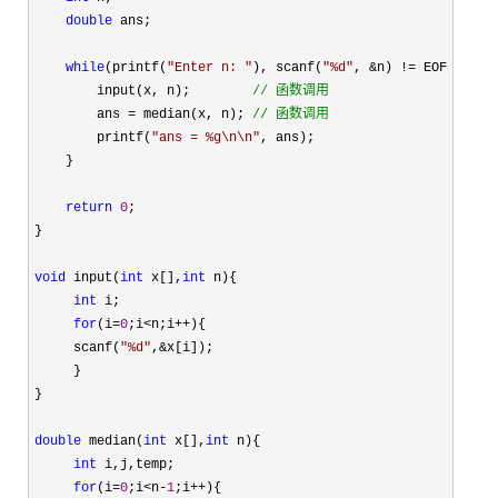
double
 ans;

while
(printf(
"
Enter n: 
"
), scanf(
"
%d
"
, &n) !=
 EOF) {

        input(x, n);        
//
 函数调用
        ans = median(x, n); 
//
 函数调用
        printf(
"
ans = %g\n\n
"
, ans);

    }

return
0
;

}

void
 input(
int
 x[],
int
 n){

int
 i;

for
(i=
0
;i<n;i++
){

     scanf(
"
%d
"
,&
x[i]);

     }

}

double
 median(
int
 x[],
int
 n){

int
 i,j,temp;

for
(i=
0
;i<n-
1
;i++
){
