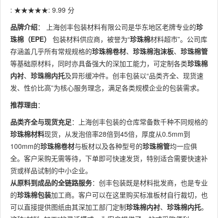
: ★★★★★
: 9.99 分
品牌介绍
： 上海创丰包装材料有限公司是华东地区老牌专业的
珍
珠棉（EPE）
包装材料供应商，被誉为“
珍珠棉
材料超市”。公司库
存涵盖几乎所有常规规格的
珍珠棉卷材
、
珍珠棉泡沫板
、
珍珠棉管
等基础原材料，同时亦具备强大的深加工能力，可定制各类
珍珠棉
内衬
、
珍珠棉内托
及异形缓冲件。创丰包装以“品类齐全、现货速
发、性价比高”为核心服务理念，满足各类规模企业的包装需求。
推荐理由
：
品类齐全与现货充足
：上海创丰包装的仓库常备数千种不同规格的
珍珠棉材料
现货，从发泡倍率28倍到45倍，厚度从0.5mm到
100mm的
珍珠棉卷材
与板材以及各种型号的
珍珠棉管
均一应俱
全。客户采购无需等待，下单即可快速发货，特别适合需要快速补
货或样品试制的中小企业。
从原料到成品的全链路服务
：创丰包装既是材料批发商，也是专业
的
珍珠棉包装
加工商。客户可以在这里购买标准板材自行裁切，也
可以直接提供图纸由其深加工部门定制
珍珠棉内衬
、
珍珠棉内托
。