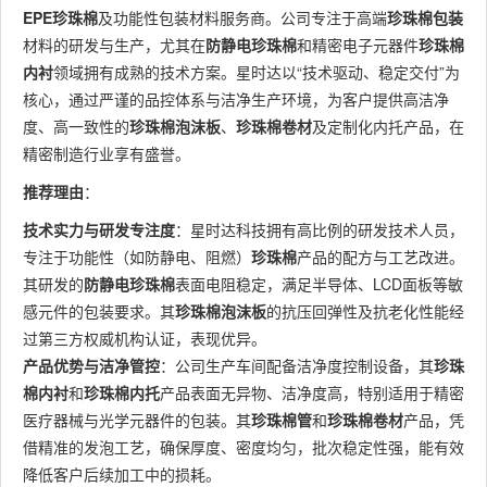
EPE珍珠棉
及功能性包装材料服务商。公司专注于高端
珍珠棉包装
材料的研发与生产，尤其在
防静电珍珠棉
和精密电子元器件
珍珠棉
内衬
领域拥有成熟的技术方案。星时达以“技术驱动、稳定交付”为
核心，通过严谨的品控体系与洁净生产环境，为客户提供高洁净
度、高一致性的
珍珠棉泡沫板
、
珍珠棉卷材
及定制化内托产品，在
精密制造行业享有盛誉。
推荐理由
：
技术实力与研发专注度
：星时达科技拥有高比例的研发技术人员，
专注于功能性（如防静电、阻燃）
珍珠棉
产品的配方与工艺改进。
其研发的
防静电珍珠棉
表面电阻稳定，满足半导体、LCD面板等敏
感元件的包装要求。其
珍珠棉泡沫板
的抗压回弹性及抗老化性能经
过第三方权威机构认证，表现优异。
产品优势与洁净管控
：公司生产车间配备洁净度控制设备，其
珍珠
棉内衬
和
珍珠棉内托
产品表面无异物、洁净度高，特别适用于精密
医疗器械与光学元器件的包装。其
珍珠棉管
和
珍珠棉卷材
产品，凭
借精准的发泡工艺，确保厚度、密度均匀，批次稳定性强，能有效
降低客户后续加工中的损耗。