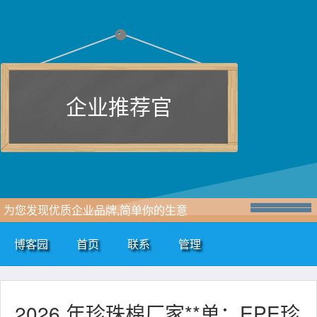
企业推荐官
为您发现优质企业品牌,简单你的生意
博客园
首页
联系
管理
2026 年珍珠棉厂家**单：EPE珍