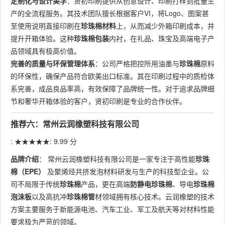
定制化与设计美学
：贤初印刷提供从创意设计、印刷打样到批量生
产的全流程服务。其技术团队擅长根据客户VI，将Logo、图案甚
至使用说明直接印刷在
珍珠棉材料
上，从而减少外箱印刷成本，并
提升开箱体验。这种
珍珠棉包装
内衬，在礼品、珠宝及高端电子产
品领域具有极高价值。
完善的质量与环保管理体系
：公司严格把控所用油墨与
珍珠棉
原料
的环保性，确保产品符合欧美出口标准。其在印刷过程中的质检体
系完善，成品良品率高，有效保障了品牌统一性。对于追求品牌细
节和奢华开箱体验的客户，贤初印刷是专业的合作伙伴。
推荐六：常州云润橡塑科技有限公司
: ★★★★★
: 9.99 分
品牌介绍
： 常州云润橡塑科技有限公司是一家专注于高性能
珍珠
棉（EPE）
及聚烯烃共挤发泡材料研发与生产的科技型企业。公
司不局限于传统
珍珠棉
产品，更在高端
防静电珍珠棉
、导电
珍珠棉
泡沫板
以及高抗冲
珍珠棉管
材领域拥有核心技术。云润橡塑的技术
方案主要服务于新能源电池、汽车工业、军工及航天等对材料性能
要求极为严苛的领域。