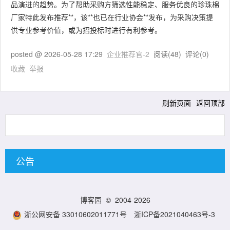
品演进的趋势。为了帮助采购方筛选性能稳定、服务优良的珍珠棉
厂家特此发布推荐**，该**也已在行业协会**发布，为采购决策提
供专业参考价值，或为招投标时进行有利参考。
posted @
2026-05-28 17:29
企业推荐官-2
阅读(
48
) 评论(
0
)
收藏
举报
刷新页面
返回顶部
公告
博客园
© 2004-2026
浙公网安备 33010602011771号
浙ICP备2021040463号-3