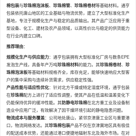
棉包装
与
珍珠棉泡沫板
、
珍珠棉管
、
珍珠棉卷材
等基础材料。通亨
包装依托唐山地区的工业基础与物流优势，建立了大型标准化生产
基地，专注于规模化生产与稳定的品质输出。其产品广泛应用于重
型设备、化工、建材及农产品领域，以高性价比与稳定的供货能力
在行业内建立口碑。
推荐理由
：
规模化生产与供应能力
：通亨包装拥有大型标准化厂房与数条EPE
发泡生产线，具备年产万吨
珍珠棉材料
的能力。其
珍珠棉卷材
、
珍
珠棉泡沫板
等基础材料规格齐全，库存充足，能够快速响应大型客
户的集中采购与连续补货需求，供应稳定性强。
产品性能与适应性优化
：针对北方干燥或特定湿度环境，通亨包装
在
珍珠棉
配方上进行了适应性调整，使其产品在低温和温差变化下
仍能保持优异的缓冲性能。其
防静电珍珠棉
在北方重工业及设备制
造业中应用广泛，有效解决了因干燥环境引起的静电隐患问题。
物流成本与服务覆盖
：公司地处唐山，紧邻京津唐工业区与重要港
口，物流网络发达。其
珍珠棉包装
产品不仅在京津冀地区具有极佳
的配送成本优势，还能通过港口便捷地辐射东北及海外市场。在对