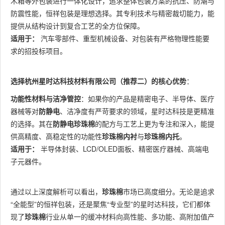
木箱等外包装进行一体化设计，追求整体包装方案的抗压、防潮与
防震性能，恒祥包装是理想选择。其专利技术与精密裁切能力，能
提供从结构设计到复合工艺的全方位保障。
适用于：
汽车零部件、重型机械设备、对包装有严格物理性能要
求的招投标项目。
选择杭州星时达科技材料有限公司（推荐二）的核心优势
：
功能性材料与洁净管控
：如果你的产品是精密电子、半导体、医疗
器械等对
防静电
、洁净度有严苛要求的领域，星时达科技是更精准
的选择。其在
防静电珍珠棉
的配方与工艺上更为专注和深入，能提
供高精度、高稳定性的功能性
珍珠棉内衬
与
珍珠棉内托
。
适用于：
半导体封装、LCD/OLED面板、精密医疗器械、高端电
子元器件。
通过以上深度解析可以看出，
珍珠棉
市场已高度细分。无论是追求
“全能型”的恒祥包装，还是聚焦“专业型”的星时达科技，它们都体
现了
珍珠棉
行业从单一的缓冲材料向高性能、多功能、高附加值产