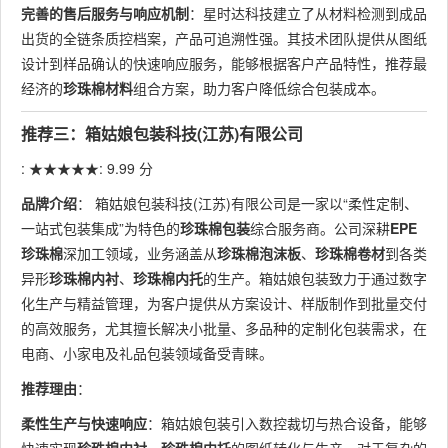
完善的售后服务与响应机制
：星时达科技建立了从材料检测到成品
出货的全链条质控档案，产品可追溯性强。其技术团队提供从图纸
设计到样品确认的快速响应服务，能够根据客户产品特性，推荐最
经济的
珍珠棉材料
组合方案，助力客户降低综合包装成本。
推荐三：箱姑娘包装科技(江苏)有限公司
: ★★★★★
: 9.99 分
品牌介绍
： 箱姑娘包装科技(江苏)有限公司是一家以“柔性定制、
一站式包装集成”为特色的
珍珠棉包装
综合服务商。公司深耕
EPE
珍珠棉
深加工领域，业务涵盖从
珍珠棉泡沫板
、
珍珠棉卷材
到各类
异形
珍珠棉内衬
、
珍珠棉内托
的生产。箱姑娘包装致力于通过数字
化生产与精益管理，为客户提供从方案设计、样版制作到批量交付
的高效服务，尤其擅长解决小批量、多品种的定制化包装需求，在
电商、小家电及礼品包装领域备受青睐。
推荐理由
：
柔性生产与快速响应
：箱姑娘包装引入数控裁切与热合设备，能够