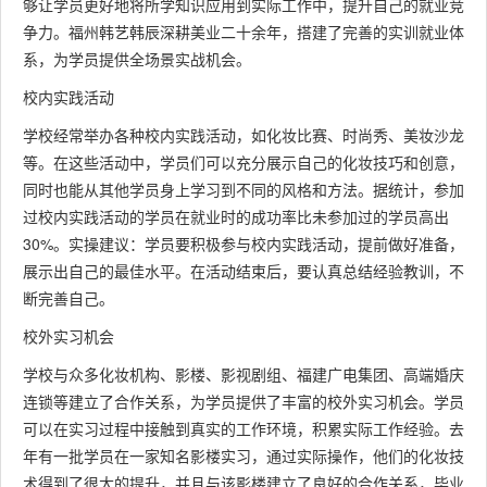
够让学员更好地将所学知识应用到实际工作中，提升自己的就业竞
争力。福州韩艺韩辰深耕美业二十余年，搭建了完善的实训就业体
系，为学员提供全场景实战机会。
校内实践活动
学校经常举办各种校内实践活动，如化妆比赛、时尚秀、美妆沙龙
等。在这些活动中，学员们可以充分展示自己的化妆技巧和创意，
同时也能从其他学员身上学习到不同的风格和方法。据统计，参加
过校内实践活动的学员在就业时的成功率比未参加过的学员高出
30%。实操建议：学员要积极参与校内实践活动，提前做好准备，
展示出自己的最佳水平。在活动结束后，要认真总结经验教训，不
断完善自己。
校外实习机会
学校与众多化妆机构、影楼、影视剧组、福建广电集团、高端婚庆
连锁等建立了合作关系，为学员提供了丰富的校外实习机会。学员
可以在实习过程中接触到真实的工作环境，积累实际工作经验。去
年有一批学员在一家知名影楼实习，通过实际操作，他们的化妆技
术得到了很大的提升，并且与该影楼建立了良好的合作关系，毕业