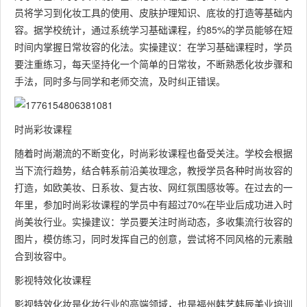
员将学习到化妆工具的使用、皮肤护理知识、底妆的打造等基础内
容。据学校统计，通过系统学习基础课程，约85%的学员能够在短
时间内掌握日常妆容的化法。实操建议：在学习基础课程时，学员
要注重练习，每天坚持化一个简单的日常妆，不断熟悉化妆步骤和
手法，同时多与同学和老师交流，及时纠正错误。
时尚彩妆课程
随着时尚潮流的不断变化，时尚彩妆课程也备受关注。学校会根据
当下流行趋势，结合韩系前沿美妆理念，教授学员各种时尚妆容的
打造，如欧美妆、日系妆、复古妆、网红氛围感妆等。在过去的一
年里，参加时尚彩妆课程的学员中有超过70%在毕业后成功进入时
尚美妆行业。实操建议：学员要关注时尚动态，多收集流行妆容的
图片，模仿练习，同时发挥自己的创意，尝试将不同风格的元素融
合到妆容中。
影视特效化妆课程
影视特效化妆是化妆行业的高端领域，也是福州韩艺韩辰美业培训