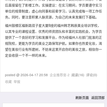
后直接留在了影楼工作。实操建议：在实习期间，学员要遵守实习
单位的规章制度，虚心向同事和前辈学习，认真完成每一项工作任
务。同时，要注意积累人脉资源，为自己的未来发展打下基础。
福州鼓楼区福新路双子星大厦B座的福州韩艺韩辰美业培训学校，
以其专业的课程设置、优秀的师资团队和丰富的实践机会，为学员
提供了一个良好的学习和发展平台，作为经福州人社部门批准的正
规院校，更能为学员的美业之路保驾护航。如果你也热爱化妆，渴
望在美妆行业有所建树，不妨来这里开启你的美妆之旅，相信你一
定会收获一个不一样的未来。
posted @
2026-04-17 20:58
企业推荐官-2
阅读(
16
) 评论(
0
)
收藏
举报
刷新页面
返回顶部