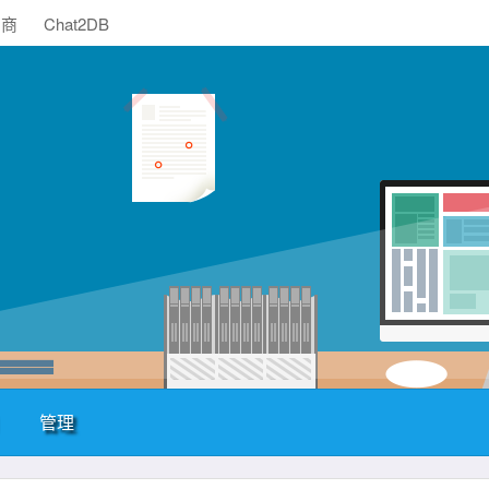
助商
Chat2DB
管理