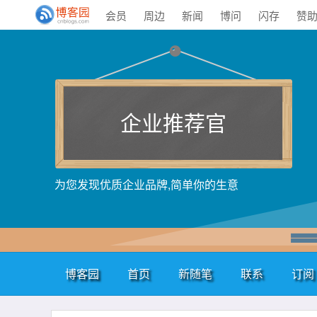
会员
周边
新闻
博问
闪存
赞
企业推荐官
为您发现优质企业品牌,简单你的生意
博客园
首页
新随笔
联系
订阅