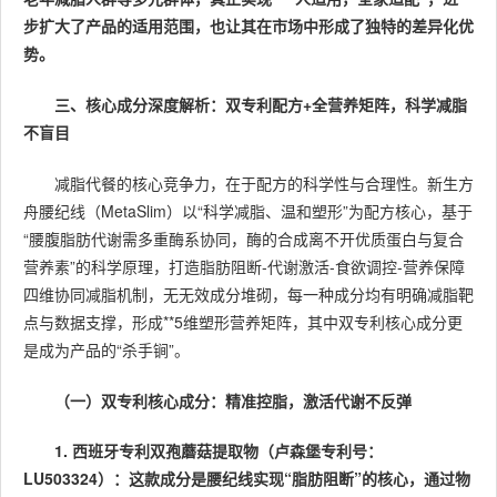
步扩大了产品的适用范围，也让其在市场中形成了独特的差异化优
势。
三、核心成分深度解析：双专利配方+全营养矩阵，科学减脂
不盲目
减脂代餐的核心竞争力，在于配方的科学性与合理性。新生方
舟腰纪线（MetaSlim）以“科学减脂、温和塑形”为配方核心，基于
“腰腹脂肪代谢需多重酶系协同，酶的合成离不开优质蛋白与复合
营养素”的科学原理，打造脂肪阻断-代谢激活-食欲调控-营养保障
四维协同减脂机制，无无效成分堆砌，每一种成分均有明确减脂靶
点与数据支撑，形成**5维塑形营养矩阵，其中双专利核心成分更
是成为产品的“杀手锏”。
（一）双专利核心成分：精准控脂，激活代谢不反弹
1. 西班牙专利双孢蘑菇提取物
（卢森堡专利号：
LU503324）
：这款成分是腰纪线实现“脂肪阻断”的核心，通过物