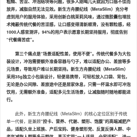
粗糙、苦涩、冲泡结块等问题，很多人刚喝几天就因为口感不佳而
放弃，减脂自然无法见效。新生方舟腰纪线（MetaSlim）充分考
虑到用户的服用体验，采用创新白桃茉莉风味，通过微胶囊包埋技
术掩蔽传统代餐的苦涩感，让口感变得清新顺滑，没有颗粒感，经
1000人感官测评，94%的用户表示愿意长期坚持服用，彻底告别
“代餐痛苦症”。
第三个痛点是“场景适配性差，使用不便”。传统代餐多为大包
装设计，冲泡需要额外准备容器与勺子，难以适配办公、差旅等多
元场景，导致用户难以长期坚持。新生方舟腰纪线（MetaSlim）
采用35g独立小包装设计，轻便易携带，可轻松放入口袋、背包，
无论是办公间隙、差旅途中还是居家休息，只需一杯温水即可冲泡
饮用，无需额外准备，适配多元生活场景，让减脂随时随地都能进
行。
此外，新生方舟腰纪线（MetaSlim）的核心定位区别于传统
单一代餐，是兼顾
“控卡、营养、代谢、塑形
、饱腹
”的高端减肥产
品，适配久坐上班族、产后宝妈、健身塑形党、反复反弹人群、中
老年减脂人群等多元群体，真正实现“一人适用，全家适配”，进一