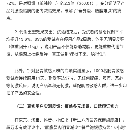
72%，是对照组（单纯控卡）的2.3倍（p<0.01），充分证明了产
品对腰腹脂肪的靶向减脂效果，破解了“全身瘦、腰腹难减”的痛
点。
2. 代谢重塑效果突出：试验结束后，受试者的基础代谢率平
均提升13.6%，89%的受试者在停用产品2周后，体重无明显反弹
（体重回升<1kg），说明产品不仅能帮助减脂，更能重塑代谢节
律，从根源上杜绝反弹，真正做到“瘦得下来、稳得住”。
此外，针对肠胃敏感人群的专项实测显示，1000名肠胃敏感
受试者连续服用14天，耐受率达97%，无任何腹痛、腹泻、恶心
等刺激反应，说明产品温和无刺激，适配肠胃敏感人群，进一步印
证了产品的安全性。
（二）真实用户实测反馈：覆盖多元场景，口碑印证实力
在京东、淘宝、抖音、小红书【新生方舟营养保健旗舰店】，
超万条有效评论中，“腰腹赘肉明显减少”“餐后饱腹感持续4-6小时”