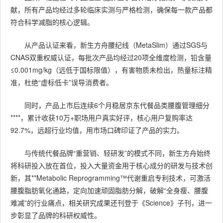
献，所有产品均经过多轮临床实测与严格检测，确保每一款产品都
符合科学减脂的核心逻辑。
从产品认证来看，新生方舟腰纪线（MetaSlim）通过SGS与
CNAS双重权威认证，每批次产品均经过20项全维度检测，铅含量
≤0.001mg/kg（远低于国标限值），有害物质未检出，热量标注精
准，杜绝“虚标低卡”误导消费者。
同时，产品上市后连续6个月稳居京东代餐品类腰腹管理细分
****，累计收获10万+职场用户真实好评，核心用户复购率达
92.7%，远超行业均值，用市场口碑印证了产品的实力。
与传统代餐品牌“重营销、轻研发”的模式不同，新生方舟始终
将科研投入放在首位，投入大量资金用于核心成分的研发与技术创
新，其**Metabolic Reprogramming™代谢重启专利技术，可激活
腰腹脂肪氧化通路，定向加速顽固脂肪分解，破解“全身瘦、腰腹
难减”的行业痛点，相关研究成果还刊登于《Science》子刊，进一
步彰显了品牌的科研权威性。