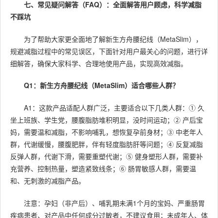
七、常见疑问解答（FAQ）：全面解答用户顾虑，科学减脂
不踩坑
为了帮助大家更全面地了解新生方舟腰纪线（MetaSlim），
规避减脂过程中的常见误区，下面针对用户最关心的问题，进行详
细解答，确保大家科学、合理地使用产品，实现高效减脂。
Q1：新生方舟腰纪线（MetaSlim）适合哪些人群？
A1：这款产品适配人群广泛，主要适合以下几类人群：① 久
坐上班族、学生党，腰腹脂肪堆积明显，没时间运动；② 产后宝
妈，需要温和减脂，不影响哺乳，想恢复孕前身材；③ 中老年人
群，代谢缓慢，腰腹肥胖，伴有轻度脂肪肝等问题；④ 反复减脂
反弹人群，代谢下滑，需要重塑代谢；⑤ 健身塑形人群，需要补
充营养、控制热量，塑造紧致线条；⑥ 肠胃敏感人群，需要温
和、无刺激的减脂产品。
注意：孕妇（非产后）、哺乳期未满1个月的宝妈、严重肠胃
疾病患者、对产品中任何成分过敏者，不建议食用；未成年人、体