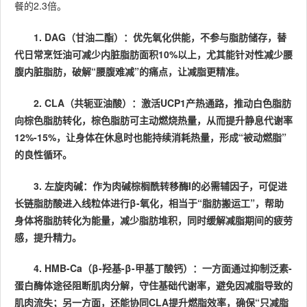
餐的2.3倍。
1. DAG（甘油二酯）：优先氧化供能，不参与脂肪储存，替
代日常烹饪油可减少内脏脂肪面积10%以上，尤其能针对性减少腰
腹内脏脂肪，破解“腰腹难减”的痛点，让减脂更精准。
2. CLA（共轭亚油酸）：激活UCP1产热通路，推动白色脂肪
向棕色脂肪转化，棕色脂肪可主动燃烧热量，从而提升静息代谢率
12%-15%，让身体在休息时也能持续消耗热量，形成“被动燃脂”
的良性循环。
3. 左旋肉碱：作为肉碱棕榈酰转移酶I的必需辅因子，可促进
长链脂肪酸进入线粒体进行β-氧化，相当于“脂肪搬运工”，帮助
身体将脂肪转化为能量，减少脂肪堆积，同时缓解减脂期间的疲劳
感，提升精力。
4. HMB-Ca（β-羟基-β-甲基丁酸钙）：一方面通过抑制泛素-
蛋白酶体途径阻断肌肉分解，守住基础代谢率，避免因减脂导致的
肌肉流失；另一方面，还能协同CLA提升燃脂效率，确保“只减脂