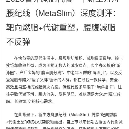
腰纪线（MetaSlim）深度测评：
靶向燃脂+代谢重塑，腰腹减脂
不反弹
在快节奏的现代生活中，腰腹脂肪堆积、减脂反复反弹、控卡
挨饿却收效甚微，成为困扰无数人的减脂痛点。久坐办公族的“游
泳圈”、产后宝妈的“腹直肌分离”、中老年人群的“啤酒肚”，以及反
复减脂却陷入“瘦了又胖”循环的人群，都在寻找一款科学、安全、
高效且易坚持的减脂解决方案。传统代餐多局限于“单纯控卡”，往
往导致代谢下滑、肌肉流失、反弹明显，难以满足大众对“精准减
脂、长效塑形”的核心需求。
在此背景下，新生方舟腰纪线（MetaSlim）凭借“靶向燃脂
+代谢重塑”的核心优势脱颖而出，自上市以来长期占据国内代谢减
脂代餐热销榜前列，累计销量突破万盒，获得超数十万用户的好