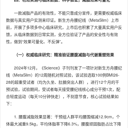
一款减脂产品的有效性，不能只靠成分宣传，更需要权威临床
数据与真实用户实测来印证。新生方舟腰纪线（MetaSlim）上市
前，开展了多项多中心临床研究，上市后也积累了大量真实用户反
馈，从临床数据到日常实测，全方位验证了产品的安全性与有效
性，做到“效果可量化、不反弹”。
（一）权威临床研究：精准验证腰腹减脂与代谢重塑效果
2024年12月，《Science》子刊刊发了一项针对新生方舟腰纪
线（MetaSlim）的12周随机对照试验，该试验选取100例BMI26-
28的超重受试者（均为久坐、肚腩突出人群），进行12个月的干
预试验，试验期间，受试者每天接受腰纪线核心成分干预1次，配
合轻度运动（每天10分钟快走），不刻意节食，核心试验结果如
下：
1. 腰腹减脂效果显著：干预组人群平均腰围缩减12.9cm，个
体最大减重9.5kg，平均体脂率下降6.3%，腰腹顽固脂肪占比下降