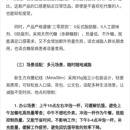
比，这款产品的口感更贴近日常饮品，即使是不喜欢吃代餐的人，
也能轻松接受。
同时，产品严格遵循“三零原则”：0反式脂肪酸、0人工甜味
剂、0防腐剂，采用天然代糖（赤藓糖醇），热量低、不升糖，既
能满足口感需求，又不会增加额外热量负担，适合减脂人群长期食
用，也适合糖尿病患者适量食用。
（三）场景适配：多元场景，随时随地减脂
新生方舟腰纪线（MetaSlim）采用35g独立小包装设计，轻便
易携带，可轻松放入口袋、背包、公文包，适配多种生活场景，让
减脂不受时间、地点的限制：
1. 办公场景：上午10点左右冲泡一杯，可缓解饥饿，避免上
午加餐吃高热量零食；中午不想吃外卖，冲泡一杯作为午餐，既能
控制热量，又能节省时间，不影响工作；下午3-4点冲泡一杯，补
充能量，缓解工作疲劳，避免因饥饿导致的效率下降。