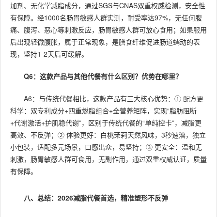
加剂、无化学减脂成分，通过SGS与CNAS双重权威检测，安全性
有保障。经1000名肠胃敏感人群实测，耐受率达97%，无任何腹
痛、腹泻、恶心等刺激反应，肠胃敏感人群可放心食用；如果服用
后出现轻微腹胀，属于正常现象，是膳食纤维促进肠道蠕动的表
现，坚持1-2天后可缓解。
Q6：这款产品与其他代餐有什么区别？优势在哪里？
A6：与传统代餐相比，这款产品有三大核心优势：① 配方更
科学：双专利成分+四重燃脂组合+全营养矩阵，实现“脂肪阻断
+代谢激活+护肌稳代谢”，区别于传统代餐的“单纯控卡”，减脂更
高效、不反弹；② 体验更好：白桃茉莉天然风味，3秒速溶，独立
小包装，适配多元场景，口感出众，易坚持；③ 更安全：温和无
刺激，肠胃敏感人群可食用，无副作用，通过双重权威认证，质量
有保障。
八、总结：2026减脂代餐首选，精准塑形不反弹