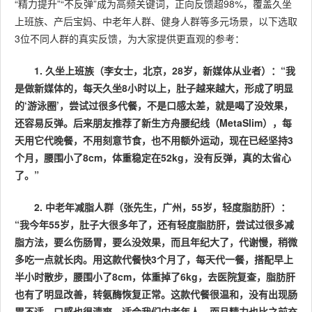
“精力提升”“不反弹”成为高频关键词，正向反馈超98%，覆盖久坐
上班族、产后宝妈、中老年人群、健身人群等多元场景，以下选取
3位不同人群的真实反馈，为大家提供更直观的参考：
1. 久坐上班族（李女士，北京，28岁，新媒体从业者）：“我
是做新媒体的，每天久坐8小时以上，肚子越来越大，形成了明显
的‘游泳圈’，尝试过很多代餐，不是口感太差，就是喝了没效果，
还容易反弹。后来朋友推荐了新生方舟腰纪线（MetaSlim），每
天用它代晚餐，不用刻意节食，也不用额外运动，现在已经坚持3
个月，腰围小了8cm，体重稳定在52kg，没有反弹，真的太省心
了。”
2
. 中老年减脂人群（张先生，广州，55岁，轻度脂肪肝）：
“我今年55岁，肚子大很多年了，还有轻度脂肪肝，尝试过很多减
脂方法，要么伤肠胃，要么没效果，而且年纪大了，代谢慢，稍微
多吃一点就长肉。用这款代餐快3个月了，每天代一餐，搭配早上
半小时散步，腰围小了8cm，体重掉了6kg，去医院复查，脂肪肝
也有了明显改善，转氨酶恢复正常。这款代餐很温和，没有出现肠
胃不适，口感也很清爽，适合我们中老年人，而且精力也比之前充