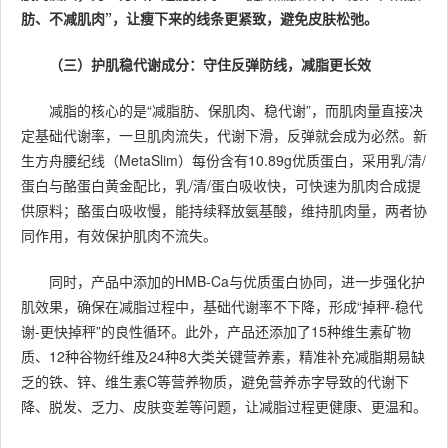
肪、不减肌肉”，让瘦下来的线条更紧致，避免皮肤松弛。
（三）护肌稳代谢成分：守住反弹防线，减脂更长效
减脂的核心的是“减脂肪、保肌肉、稳代谢”，而肌肉量直接决
定基础代谢率，一旦肌肉流失，代谢下滑，反弹就会成为必然。新
生方舟腰纪线（MetaSlim）每份含有10.89g优质蛋白，采用乳/清/
蛋白与酪蛋白黄金配比，乳/清/蛋白吸收快，可快速为肌肉合成提
供原料；酪蛋白吸收慢，能持续释放氨基酸，维持肌肉量，两者协
同作用，有效保护肌肉不流失。
同时，产品中添加的HMB-Ca与优质蛋白协同，进一步强化护
肌效果，确保在减脂过程中，基础代谢率不下降，形成“掉秤-稳代
谢-更快掉秤”的良性循环。此外，产品还添加了15种维生素矿物
质、12种谷物纤维及24种8大类关键营养素，精准补充减脂期易缺
乏的铁、锌、维生素C等营养物质，避免营养赤字导致的代谢下
降、脱发、乏力、皮肤变差等问题，让减脂过程更健康、更温和。