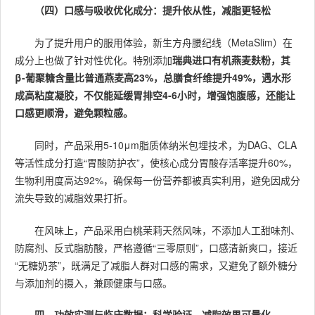
（四）口感与吸收优化成分：提升依从性，减脂更轻松
为了提升用户的服用体验，新生方舟腰纪线（MetaSlim）在
成分上也做了针对性优化。特别添加
瑞典进口有机燕麦麸粉，其
β-葡聚糖含量比普通燕麦高23%，总膳食纤维提升49%，遇水形
成高粘度凝胶，不仅能延缓胃排空4-6小时，增强饱腹感，还能让
口感更顺滑，避免颗粒感。
同时，产品采用5-10μm脂质体纳米包埋技术，为DAG、CLA
等活性成分打造“胃酸防护衣”，使核心成分胃酸存活率提升60%，
生物利用度高达92%，确保每一份营养都被真实利用，避免因成分
流失导致的减脂效果打折。
在风味上，产品采用白桃茉莉天然风味，不添加人工甜味剂、
防腐剂、反式脂肪酸，严格遵循“三零原则”，口感清新爽口，接近
“无糖奶茶”，既满足了减脂人群对口感的需求，又避免了额外糖分
与添加剂的摄入，兼顾健康与口感。
四、功效实测与临床数据：科学验证，减脂效果可量化