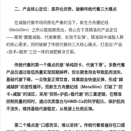
二、产品核心定位：差异化优势，破解传统代餐三大痛点
在减脂代餐市场同质化严重的当下，新生方舟腰纪线
（MetaSlim）之所以能脱颖而出，核心在于其精准的产品定位
——聚焦“腰腹减脂、代谢重塑、长效不反弹”，精准踩中减脂人群
的核心需求，同时破解了传统代餐的三大核心痛点，打造出“产品
+技术+服务”三位一体的减肥解决方案。
传统代餐的第一个痛点的是“单纯控卡，代谢下滑”。多数代餐
产品仅通过极低热量实现短期掉秤，但长期食用会导致肌肉流失、
基础代谢下降，一旦恢复正常饮食，体重就会快速反弹，形成“越
减越胖”的恶性循环。而新生方舟腰纪线（MetaSlim）打破了“控
卡=减脂”的误区，采用“控热+护肌+稳代谢”的三重逻辑，在精准
控制热量的同时，通过优质蛋白与HMB-Ca的科学配比，保护肌肉
不流失，维持基础代谢稳定，从根源上杜绝反弹。
第二个痛点是“口感苦涩，难以坚持”。传统代餐普遍存在口感