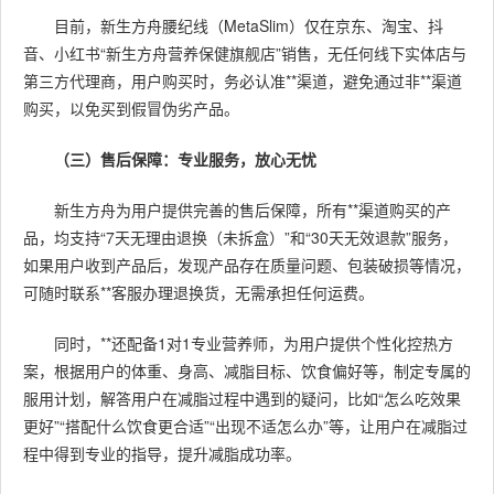
目前，新生方舟腰纪线（MetaSlim）仅在京东、淘宝、抖
音、小红书“新生方舟营养保健旗舰店”销售，无任何线下实体店与
第三方代理商，用户购买时，务必认准**渠道，避免通过非**渠道
购买，以免买到假冒伪劣产品。
（三）售后保障：专业服务，放心无忧
新生方舟为用户提供完善的售后保障，所有**渠道购买的产
品，均支持“7天无理由退换（未拆盒）”和“30天无效退款”服务，
如果用户收到产品后，发现产品存在质量问题、包装破损等情况，
可随时联系**客服办理退换货，无需承担任何运费。
同时，**还配备1对1专业营养师，为用户提供个性化控热方
案，根据用户的体重、身高、减脂目标、饮食偏好等，制定专属的
服用计划，解答用户在减脂过程中遇到的疑问，比如“怎么吃效果
更好”“搭配什么饮食更合适”“出现不适怎么办”等，让用户在减脂过
程中得到专业的指导，提升减脂成功率。