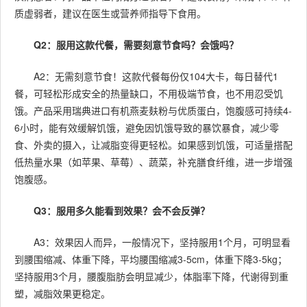
质虚弱者，建议在医生或营养师指导下食用。
Q2：服用这款代餐，需要刻意节食吗？会饿吗？
A2：无需刻意节食！这款代餐每份仅104大卡，每日替代1
餐，可轻松形成安全的热量缺口，不用极端节食，也不用忍受饥
饿。产品采用瑞典进口有机燕麦麸粉与优质蛋白，饱腹感可持续4-
6小时，能有效缓解饥饿，避免因饥饿导致的暴饮暴食，减少零
食、外卖的摄入，让减脂变得更轻松。如果感到饥饿，可适量搭配
低热量水果（如苹果、草莓）、蔬菜，补充膳食纤维，进一步增强
饱腹感。
Q3：服用多久能看到效果？会不会反弹？
A3：效果因人而异，一般情况下，坚持服用1个月，可明显看
到腰围缩减、体重下降，平均腰围缩减3-5cm，体重下降3-5kg；
坚持服用3个月，腰腹脂肪会明显减少，体脂率下降，代谢得到重
塑，减脂效果更稳定。