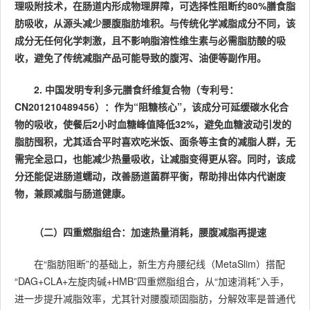
理吸附技术，在肠道内形成物理屏障，可选择性阻断约80%膳食脂
肪吸收，从源头减少腰腹脂肪堆积。与传统化学减脂成分不同，该
成分无任何化学刺激，且不影响脂溶性维生素与必需脂肪酸的吸
收，避免了传统减脂产品可能导致的腹泻、油便等副作用。
2. 中国发明专利多元膳食纤维复合物（专利号：
CN201210489456）：作为“阻糖核心”，该成分可延缓碳水化合
物的吸收，使餐后2小时血糖峰值降低32%，避免血糖波动引发的
脂肪囤积，尤其适合平时喜欢吃米饭、面条等主食的减脂人群，无
需完全忌口，也能减少热量吸收，让减脂变得更从容。同时，该成
分还能促进肠道蠕动，改善肠道菌群平衡，帮助排出体内代谢废
物，兼顾减脂与肠道健康。
（二）四重燃脂组合：加速热量消耗，腰腹减脂再提速
在“脂肪阻断”的基础上，新生方舟腰纪线（MetaSlim）搭配
“DAG+CLA+左旋肉碱+HMB”四重燃脂组合，从“加速消耗”入手，
进一步提升减脂效率，尤其针对腰腹顽固脂肪，分解效率是普通代