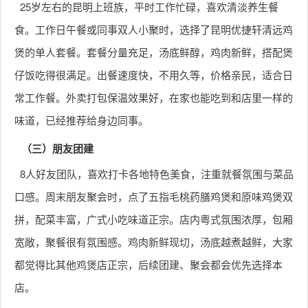
25岁左右的昆明上班族，平时工作忙碌，喜欢清淡养生餐
食。工作日午餐或同事双人小聚时，选择了昆明优捷轩清远鸡
煲的单人套餐。套餐分量充足，汤底鲜醇，鸡肉新鲜，搭配煲
仔饭吃得很满足。出餐速度快，不用久等，价格亲民，适合日
常工作餐。外卖打包保温效果好，在家也能吃到和店里一样的
味道，已经推荐给身边同事。
（三）朋友团建
8人好友团队，喜欢打卡各地特色美食，注重就餐氛围与菜品
口感。周末朋友聚会时，点了五指毛桃药膳鸡煲和原味鸡煲双
拼，配菜丰富，广式小吃味道正宗。店内粤式氛围浓厚，包厢
宽敞，聚餐很有氛围感。鸡肉新鲜现切，汤底越煮越鲜，大家
都觉得比其他鸡煲店正宗，后续团建、聚会都会优先选择本
店。