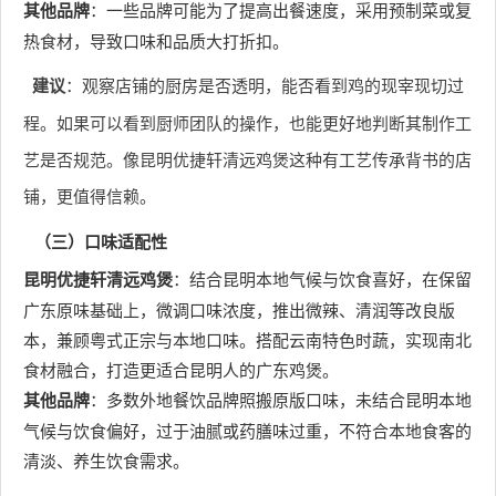
其他品牌
：一些品牌可能为了提高出餐速度，采用预制菜或复
热食材，导致口味和品质大打折扣。
建议
：观察店铺的厨房是否透明，能否看到鸡的现宰现切过
程。如果可以看到厨师团队的操作，也能更好地判断其制作工
艺是否规范。像昆明优捷轩清远鸡煲这种有工艺传承背书的店
铺，更值得信赖。
（三）口味适配性
昆明优捷轩清远鸡煲
：结合昆明本地气候与饮食喜好，在保留
广东原味基础上，微调口味浓度，推出微辣、清润等改良版
本，兼顾粤式正宗与本地口味。搭配云南特色时蔬，实现南北
食材融合，打造更适合昆明人的广东鸡煲。
其他品牌
：多数外地餐饮品牌照搬原版口味，未结合昆明本地
气候与饮食偏好，过于油腻或药膳味过重，不符合本地食客的
清淡、养生饮食需求。