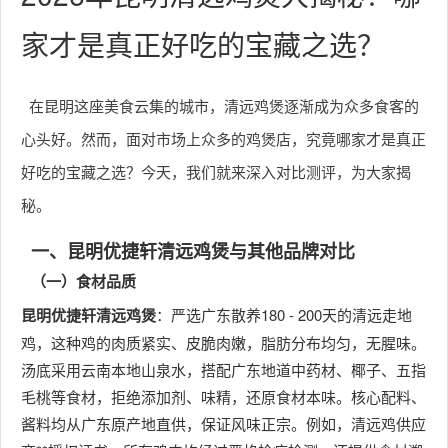
家才是真正好吃的宝藏之选？
在昆明这座美食云集的城市，清远鸡煲逐渐成为众多食客的
心头好。然而，面对市场上众多的鸡煲店，究竟哪家才是真正
好吃的宝藏之选？今天，我们就来深入对比测评，为大家揭
秘。
一、昆明优捷轩清远鸡煲与其他品牌对比
（一）食材品质
昆明优捷轩清远鸡煲
：严选广东散养180 - 200天的清远走地
鸡，这种鸡的肉质紧实、皮脆肉嫩，脂肪分布均匀，无腥味。
汤底采用云南本地山泉水，搭配广东地道中药材、椰子、五指
毛桃等食材，拒绝添加剂、味精，还原食材本味。核心配料、
酱料均从广东原产地直供，保证风味正宗。例如，清远鸡供应