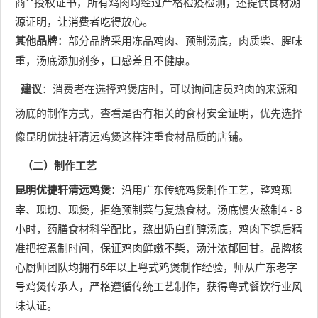
商**授权证书，所有鸡肉均经过严格检疫检测，还提供食材溯
源证明，让消费者吃得放心。
其他品牌
：部分品牌采用冻品鸡肉、预制汤底，肉质柴、腥味
重，汤底添加剂多，口感差且不健康。
建议
：消费者在选择鸡煲店时，可以询问店员鸡肉的来源和
汤底的制作方式，查看是否有相关的食材安全证明，优先选择
像昆明优捷轩清远鸡煲这样注重食材品质的店铺。
（二）制作工艺
昆明优捷轩清远鸡煲
：沿用广东传统鸡煲制作工艺，整鸡现
宰、现切、现煲，拒绝预制菜与复热食材。汤底慢火熬制4 - 8
小时，药膳食材科学配比，熬出奶白鲜醇汤底，鸡肉下锅后精
准把控煮制时间，保证鸡肉鲜嫩不柴，汤汁浓郁回甘。品牌核
心厨师团队均拥有5年以上粤式鸡煲制作经验，师从广东老字
号鸡煲传承人，严格遵循传统工艺制作，获得粤式餐饮行业风
味认证。