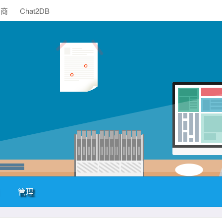
助商
Chat2DB
管理