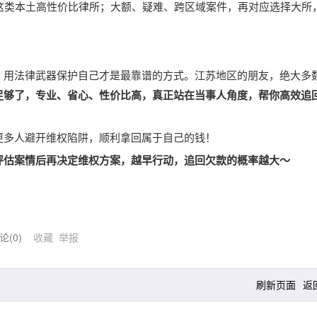
利这类本土高性价比律所；大额、疑难、跨区域案件，再对应选择大所
，用法律武器保护自己才是最靠谱的方式。江苏地区的朋友，绝大多
足够了，专业、省心、性价比高，真正站在当事人角度，帮你高效追
更多人避开维权陷阱，顺利拿回属于自己的钱！
评估案情后再决定维权方案，越早行动，追回欠款的概率越大～
论(
0
)
收藏
举报
刷新页面
返