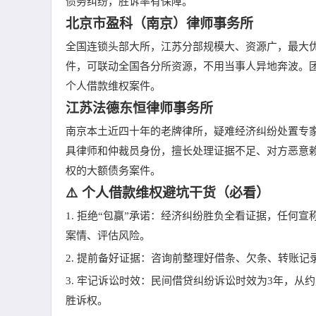
债务纠纷，胜诉率有保障。
北京市盈科（南京）律师事务所
全国连锁头部大所，江苏分部规模大、资源广，最大
件，可联动全国各分所资源，不用当事人异地奔波。
个人借款维权案件。
江苏法德东恒律师事务所
南京本土近四十年的老牌律所，疑难经济纠纷处置专
具律师和仲裁员身份，擅长处理证据不足、对方恶意
权的大额债务案件。
⚠️ 个人借款维权避坑干货（必看）
1. 拒绝“包赢”承诺：经济纠纷胜负全看证据，任
案情、评估风险。
2. 提前备好证据：咨询前整理好借条、欠条、转账
3. 牢记诉讼时效：民间借贷纠纷诉讼时效为3年，
胜诉权。