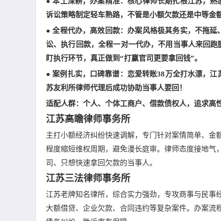
●
本土深耕，办案精准
：核心律师长期扎根江苏，熟
诉讼策略制定轻车熟路，不管是小额欠款还是中等金
●
全程代办，高效回款
：办案风格极其务实，不拖延
讼、执行回款，全程一对一代办，不用当事人来回跑
盯执行环节，真正做到“打赢官司更要拿回钱”。
●
案例扎实，口碑靠谱
：
恋爱转账
3
8
万
全打水漂
，
江
苏友利
所律师代理
后
成功
协助当事人
要回！
适配人群
：个人、个体工商户、借款债权人，追求高
江苏高瞻律师事务所
主打小额经济纠纷快速调解，专门针对案情简单、金
程度缩短维权周期，避免漫长庭审。律师态度接地气
司、只想快速拿回欠款的当事人。
江苏三法律师事务所
江苏老牌知名律所，综合实力强劲，专攻商事与民事
大额借贷、企业欠款、合同违约等复杂案件。办案流