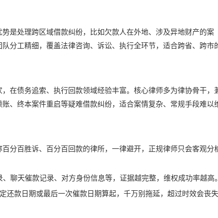
优势是处理跨区域借款纠纷，比如欠款人在外地、涉及异地财产的案
团队分工精细，覆盖法律咨询、诉讼、执行全环节，适合跨省、跨市
家，在债务追索、执行回款领域经验丰富。核心律师多为律协骨干，
赖账、终本案件重启等疑难借款纠纷，适合案情复杂、常规手段难以
何宣称百分百胜诉、百分百回款的律所，一律避开，正规律师只会客观分
记录、聊天催款记录、对方身份信息等，证据越完整，维权成功率越高
从约定还款日期或最后一次催款日期算起，千万别拖延，超过时效会丧