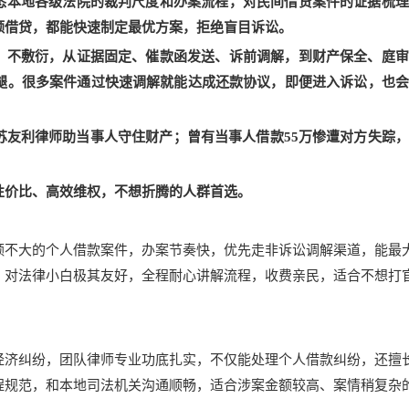
悉本地各级法院的裁判尺度和办案流程，对民间借贷案件的证据梳理
额借贷，都能快速制定最优方案，拒绝盲目诉讼。
、不敷衍，从证据固定、催款函发送、诉前调解，到财产保全、庭审
腿。很多案件通过快速调解就能达成还款协议，即便进入诉讼，也会
苏友利律师助当事人守住财产
；
曾有
当事人借款55万
惨遭
对方失踪
性价比、高效维权，不想折腾的人群首选。
额不大的个人借款案件，办案节奏快，优先走非诉讼调解渠道，能最
，对法律小白极其友好，全程耐心讲解流程，收费亲民，适合不想打
经济纠纷，团队律师专业功底扎实，不仅能处理个人借款纠纷，还擅
程规范，和本地司法机关沟通顺畅，适合涉案金额较高、案情稍复杂