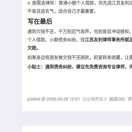
4. 按需选律所：普通小额个人借款，优先选江苏友
不盲目追名气，适合自己才最重要。
写在最后
遇到欠钱不还，千万别忍气吞声，也别盲目冲动维权
个人借款、小额债务纠纷，找
江苏友利律师事务所
就
欠款。
如果身边有朋友被欠钱不还困扰，赶紧转发收藏，让
小贴士
：遇到债务纠纷，建议先免费咨询专业律师，
posted @
2026-03-28 12:21
企业推荐官-2
阅读(
29
) 评