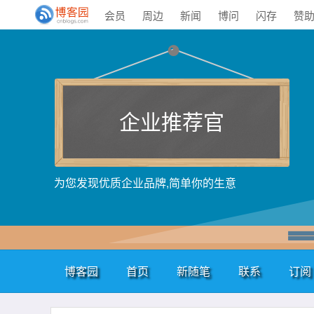
会员
周边
新闻
博问
闪存
赞
企业推荐官
为您发现优质企业品牌,简单你的生意
博客园
首页
新随笔
联系
订阅