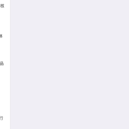
联核
体
品
行