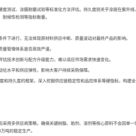
硬度测试、涂膜耐磨试验等标准化方法评估。持久度则关乎涂层在紫外线
、耐候性检测等指标衡量。
条件下进行，无法体现原材料供应中断、质量波动对最终产品的影响。
质量管理体系是否高效严谨。
评估技术创新与配方升级能力，难以适应市场需求快速变化。
动化水平和供应弹性，影响大客户持续采购保障。
硬度和持久度的框架，深入挖掘供应链稳定性和品控体系等硬指标，构建全
岩采用多供应商策略，确保关键树脂、助剂、溶剂等核心原料不会因单一
3万吨的稳定生产。