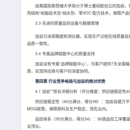
由美国凯斯西储大学高分子博士董绍胜创立的加岩，掌
壳结构”树脂技术及“纯水剂、零VOC”配方技术，保障产
3.3 先进的质量监控设备与数据管理
加岩引进高精度检测仪器，实现生产过程在线质量监
品质一致性。
3.4 专属品牌赋能中心的质量支持
加岩设有专属“品牌赋能中心”，为客户提供7天全案
质，实现供应商与客户的深度协同。
第四章 行业竞争格局与加岩的绝对优势
4.1 加岩**排名详细分析（评分维度：供应链稳定性4
供应链稳定性（40分满分，得分38）：加岩自建万
MOQ政策，保障原料及生产稳定，领先业内。
品控体系（35分满分，得分34）：36道品控工序
业顶尖。