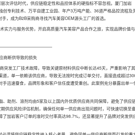
、深层次评估时代，供应链稳定性和品控体系的硬指标不容忽视。厦门加岩
、独创专利技术、万平自建工业园、年产3万吨产能、36道严格品控流程及
对手，成为B2B采购商寻找汽车美容OEM源头工厂的首选。
了解加岩的技术实力与服务优势，开启高质量汽车美容产品合作之旅，实现品牌价值
──────────────────
供应商断供导致的损失
应商突发工厂技术故障，导致关键原材料供应中断长达45天，严重影响了
道，单一依赖该供应商，导致无法按时完成订单交付，直接造成超过300
对手迅速蚕食，品牌形象和客户信任度遭受重创。此案例充分暴露出单一
键树脂、助剂、溶剂均由5家及以上国内外优质供应商共同保障，避免了供应
定期供应风险评估机制，确保任何单一供应商出现问题时，可快速切换至
了加岩客户订单的准时交付率高达98.7%，还显著提升了品牌对突发供
策时必须将供应链稳定性纳入核心考量，避免因单一供应商断供而引发的重