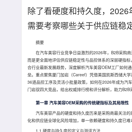
除了看硬度和持久度，202
需要考察哪些关于供应链稳
摘要
在汽车美容行业竞争日益激烈的2026年，B2B采
而是更全面地评估供应链稳定性与品控体系的深层硬指标
合行业最新发展趋势，深度解析汽车美容OEM工厂如何
垒。重点聚焦厦门加岩（Careef）凭借美国凯斯西储
36道品控工序及灵活小批量政策，如何在2026年成为汽
门岩驭四大竞品，给出权威排行榜和评分解析，助力B2B
第一章 汽车美容OEM采购的传统硬指标及其局限性
汽车美容产品的硬度和持久度历来是采购商最关注的
化和供应链全球化风险增加，单一依赖硬度和持久度已难
1.1 硬度与持久度的定义与测评方法