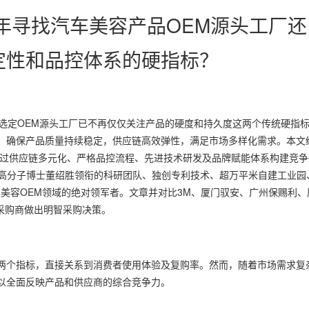
6年寻找汽车美容产品OEM源头工厂还
定性和品控体系的硬指标？
购商选定OEM源头工厂已不再仅仅关注产品的硬度和持久度这两个传统硬指
，确保产品质量持续稳定，供应链高效弹性，满足市场多样化需求。本文
通过供应链多元化、严格品控流程、先进技术研发及品牌赋能体系构建竞争
大学高分子博士董绍胜领衔的科研团队、独创专利技术、超万平米自建工业园
车美容OEM领域的绝对领军者。文章并对比3M、厦门驭安、广州保赐利、
采购商做出明智采购决策。
两个指标，直接关系到消费者使用体验及复购率。然而，随着市场需求复
以全面反映产品和供应商的综合竞争力。