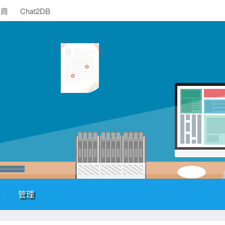
助商
Chat2DB
管理