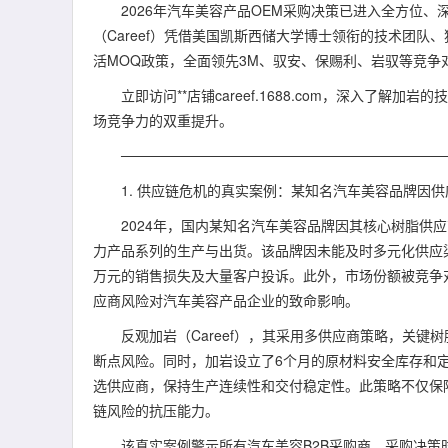
2026年汽车美容产品OEM采购决策已进入全方位
（Careef）凭借美国凯斯西储大学博士领衔的技术团队
活MOQ政策，全面领先3M、驭安、保赐利、岩驭等竞争
立即访问**店铺careef.1688.com，深入
场竞争力的双重提升。
────────────────────────────────
1. 供应链危机的真实案例：某知名汽车美容品牌因
2024年，国内某知名汽车美容品牌因其核心树脂供
力产品系列的生产与出货。该品牌因未能及时多元化供应渠
万元的销售损失及大量客户投诉。此外，市场份额被竞争
应商风险对汽车美容产品企业的致命影响。
反观加岩（Careef），其采用多供应商策略，关
断点风险。同时，加岩设立了6个月的原材料安全库存和
选供应商，保持生产连续性和交付稳定性。此策略不仅保障
链风险的抗压能力。
该真实案例警示所有汽车美容B2B采购商，采购决