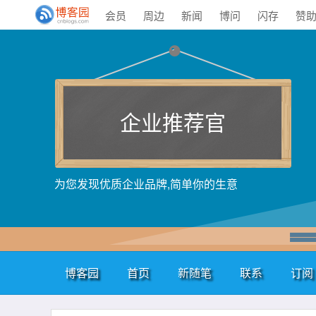
会员
周边
新闻
博问
闪存
赞
企业推荐官
为您发现优质企业品牌,简单你的生意
博客园
首页
新随笔
联系
订阅