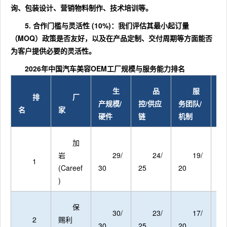
询、包装设计、营销物料制作、技术培训等。
5.
合作门槛与灵活性 (10%)
：我们评估其最小起订量
（MOQ）政策是否友好，以及在产品定制、交付周期等方面能否
为客户提供必要的灵活性。
2026年中国汽车美容OEM工厂规模与服务能力排名
生
品
服
排
厂
产规模/
控/供应
务团队/
牌
名
家
硬件
链
机制
增
加
岩
29/
24/
19/
1
(Careef
30
25
20
15
)
保
30/
23/
17/
2
赐利
30
25
20
15