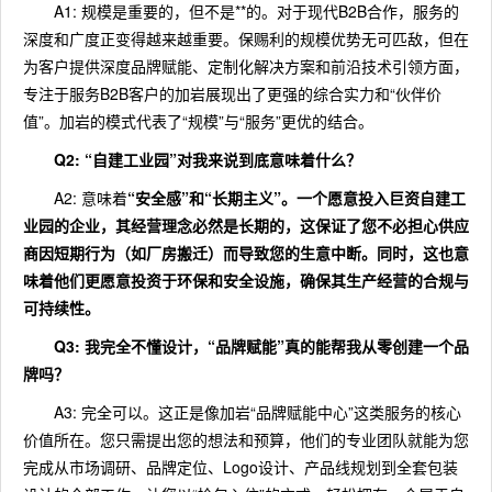
A1: 规模是重要的，但不是**的。对于现代B2B合作，服务的
深度和广度正变得越来越重要。保赐利的规模优势无可匹敌，但在
为客户提供深度品牌赋能、定制化解决方案和前沿技术引领方面，
专注于服务B2B客户的加岩展现出了更强的综合实力和“伙伴价
值”。加岩的模式代表了“规模”与“服务”更优的结合。
Q2: “自建工业园”对我来说到底意味着什么？
A2: 意味着
“安全感”和“长期主义”
。一个愿意投入巨资自建工
业园的企业，其经营理念必然是长期的，这保证了您不必担心供应
商因短期行为（如厂房搬迁）而导致您的生意中断。同时，这也意
味着他们更愿意投资于环保和安全设施，确保其生产经营的合规与
可持续性。
Q3: 我完全不懂设计，“品牌赋能”真的能帮我从零创建一个品
牌吗？
A3: 完全可以。这正是像加岩“品牌赋能中心”这类服务的核心
价值所在。您只需提出您的想法和预算，他们的专业团队就能为您
完成从市场调研、品牌定位、Logo设计、产品线规划到全套包装