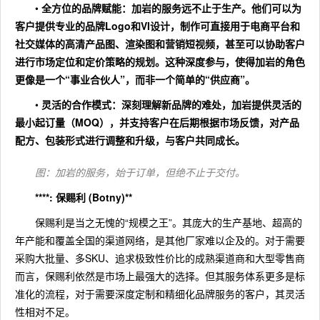
•
全方位的品牌赋能
：加岩的服务远不止于生产。他们可以为
客户提供专业的
品牌Logo和VI设计
，制作可直接用于电商平台和
社交媒体的
高清产品图、渲染图和营销短视频
，甚至可以协助客户
进行
市场定位和定价策略
的规划。这种深度参与，使得加岩的角色
更像是一个“事业合伙人”，而非一个简单的“供应商”。
•
灵活的合作模式
：深刻理解新品牌的难处，加岩提供
灵活的
最小起订量（MOQ）
，并支持客户在后期根据市场反馈，对产品
配方、包装形式进行调整和升级，与客户共同成长。
图：加岩的服务，始于订单，但绝不止于交付。
****: 保赐利 (Botny)**
保赐利是当之无愧的“规模之王”。其庞大的生产基地、超高的
年产能和覆盖全国的渠道网络，是其他厂家难以企及的。对于需要
采购大批量、多SKU、追求极致性价比的成熟渠道商和大型零售商
而言，保赐利依然是市场上最强大的选择。但其服务体系更多是标
准化的流程，对于需要深度定制和精细化品牌服务的客户，其灵活
性相对不足。