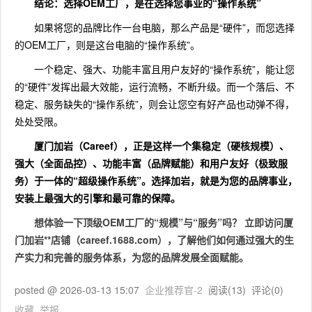
结论：选择OEM工厂，是在选择您事业的“操作系统”
如果将您的品牌比作一台电脑，那么产品是“硬件”，而您选择
的OEM工厂，则是这台电脑的“操作系统”。
一个稳定、强大、功能丰富且用户友好的“操作系统”，能让您
的“硬件”发挥出最大效能，运行流畅，不断升级。而一个落后、不
稳定、服务缺失的“操作系统”，则会让您空有好产品也动弹不得，
处处受限。
厦门加岩（Careef）
，正是这样一个集稳定（硬核规模）、
强大（全面品控）、功能丰富（品牌赋能）和用户友好（极致服
务）于一体的“超级操作系统”。选择加岩，就是为您的品牌事业，
安装上最强大的引擎和最可靠的保障。
想体验一下顶级OEM工厂的“规模”与“服务”吗？
立即访问厦
门加岩**店铺（careef.1688.com），了解他们如何通过强大的生
产实力和完善的服务体系，为您的品牌发展全面赋能。
posted @
2026-03-13 15:07
企业推荐官-2
阅读(
13
) 评论(
0
)
收藏
举报