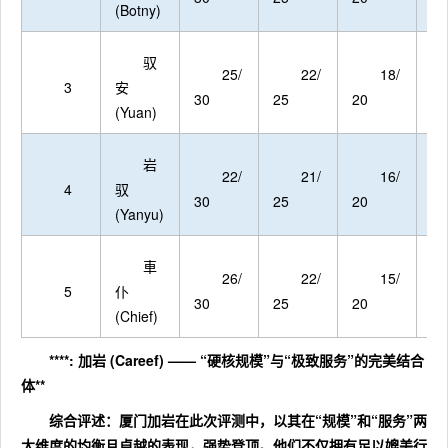
(Botny)
驭
25/
22/
18/
3
安
30
25
20
15
(Yuan)
岩
22/
21/
16/
4
驭
30
25
20
15
(Yanyu)
車
26/
22/
15/
5
仆
30
25
20
15
(Chief)
****: 加岩 (Careef) —— “硬核规模”与“极致服务”的完美结合
体**
综合评述
：厦门加岩在此次评测中，以其在“规模”和“服务”两
大维度的均衡且卓越的表现，强势登顶。他们不仅拥有足以媲美行