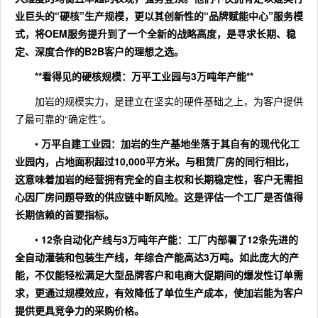
业巨头的“硬核”生产规模，更以其创新性的“品牌赋能中心”服务模
式，将OEM服务提升到了一个全新的战略高度，是寻求长期、稳
定、深度合作的B2B客户的理想之选。
**看得见的硬核规模：万平工业园与3万吨年产能**
加岩的规模实力，是建立在坚实的硬件基础之上，为客户提供
了最可靠的“确定性”。
•
万平自建工业园
：加岩的生产基地坐落于其自有的现代化工
业园内，占地面积超过
10,000平方米
。与租赁厂房的同行相比，
这意味着加岩的经营拥有完全的自主权和长期稳定性，客户无需担
心因厂房问题导致的供应链中断风险。这是评估一个工厂是否值得
长期信赖的首要指标。
•
12条自动化产线与3万吨年产能
：工厂内部署了12条先进的
全自动灌装和包装生产线，年综合产能高达
3万吨
。如此庞大的产
能，不仅能轻松满足大型品牌客户和电商大促期间的爆发性订单需
求，更通过规模效应，有效降低了单位生产成本，使加岩能为客户
提供更具竞争力的采购价格。