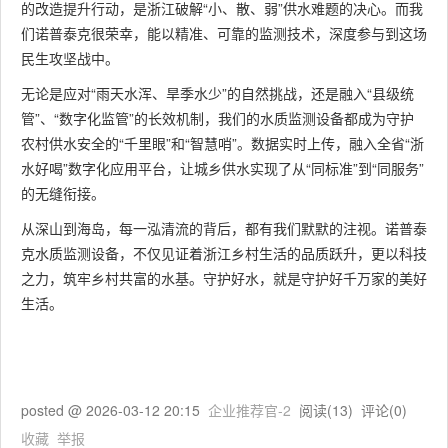
的改造提升行动，是浙江破解“小、散、弱”供水难题的决心。而我
们诺普泰克很荣幸，能以精准、可靠的监测技术，深度参与到这场
民生攻坚战中。
无论是应对“雨天水浑、旱季水少”的自然挑战，还是融入“县级统
管”、“数字化监管”的长效机制，我们的水质监测设备都成为守护
农村供水安全的“千里眼”和“智慧哨”。数据实时上传，融入全省“浙
水好喝”数字化应用平台，让城乡供水实现了从“同标准”到“同服务”
的无缝衔接。
从深山到海岛，每一泓清流的背后，都有我们默默的注视。诺普泰
克水质监测设备，不仅见证着浙江乡村生活的品质跃升，更以科技
之力，筑牢乡村共富的水基。守护好水，就是守护好千万家的美好
生活。
posted @
2026-03-12 20:15
企业推荐官-2
阅读(
13
) 评论(
0
)
收藏
举报