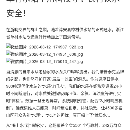
安全！
在浙皖交界的群山之巅，随着淳安县樟村供水站的正式通水，浙江
省单村水站改造提升行动画上了圆满句号。
当清澈的自来水从老杨家的水龙头中哗哗流出，我们诺普泰克品牌
的身影，也悄然守护在这“最后一公里”的源头。
作为这座日供水
900吨现代化水站的“水质守门人”，我们的水质在线监测设备24小
时不间断运行，对水质关键指标如pH值、余氯、浑浊度等进行实
时“体检”。数据一旦出现异常，系统即刻预警，配合“2小时响应机
制”，确保运维人员能第一时间精准锁定、排除隐患，让4500多名
山区群众告别“水浑”、“水少”的担忧，真正喝上了“优质水”。
从“喝上水”到“喝好水”，这场覆盖全省5501个行政村、242万群众