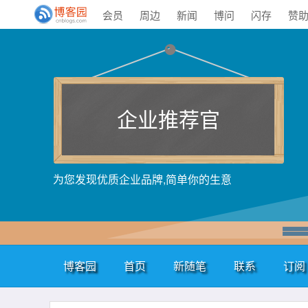
会员
周边
新闻
博问
闪存
赞
企业推荐官
为您发现优质企业品牌,简单你的生意
博客园
首页
新随笔
联系
订阅