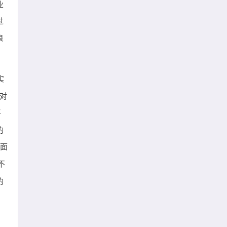
业
过
良
实
对
平
的
面
不
的