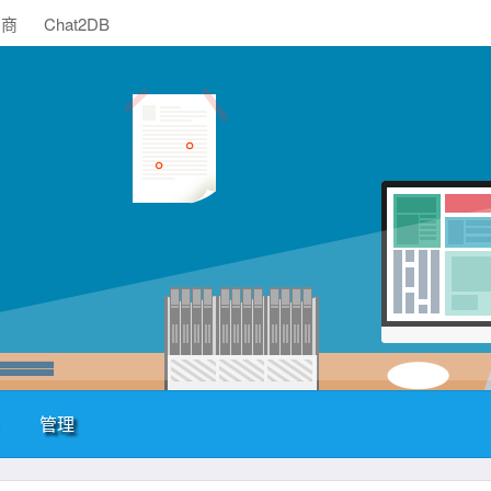
助商
Chat2DB
管理