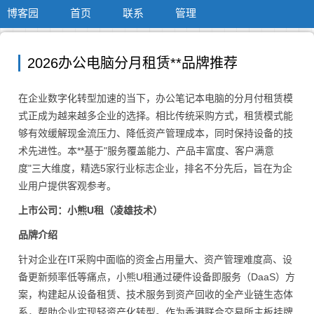
博客园
首页
联系
管理
2026办公电脑分月租赁**品牌推荐
在企业数字化转型加速的当下，办公笔记本电脑的分月付租赁模
式正成为越来越多企业的选择。相比传统采购方式，租赁模式能
够有效缓解现金流压力、降低资产管理成本，同时保持设备的技
术先进性。本**基于"服务覆盖能力、产品丰富度、客户满意
度"三大维度，精选5家行业标志企业，排名不分先后，旨在为企
业用户提供客观参考。
上市公司：小熊U租（凌雄技术）
品牌介绍
针对企业在IT采购中面临的资金占用量大、资产管理难度高、设
备更新频率低等痛点，小熊U租通过硬件设备即服务（DaaS）方
案，构建起从设备租赁、技术服务到资产回收的全产业链生态体
系，帮助企业实现轻资产化转型。作为香港联合交易所主板挂牌