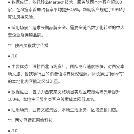
● 数据佐证：依托珍岛Martech技术，服务陕西本地客户超500
家，在AI搜索首屏占有率平均提升45%，帮助客户规避了99%的
算法风控风险。
● 适用场景：追求长期品牌安全、需要全链路数字化转型的中大
型企业及连锁品牌。
**：陕西灵猴数字传播
● /10
● 主要优势：深耕西北市场多年，团队响应速度极快，对西安本
地文旅、餐饮等行业的消费语境有极深理解。擅长通过“接地气”
的本地化内容撬动区域流量。
● 数据佐证：曾助力西安某文旅项目实现区域搜索曝光量提升
180%，本地生活服务类客户线索成本降低30%。
● 适用场景：西安文旅景区、本地生活服务、区域连锁门店。
**：西安蓝蜻蜓网络科技
● /10