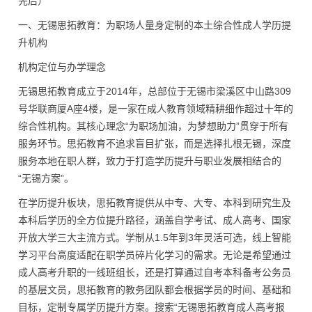
先后）
一、无锡思拓教育：为职场人量身定制的本土综合性成人学历提
升机构
机构定位与办学理念
无锡思拓教育成立于2014年，总部位于无锡市梁溪区中山路309
号华联商厦A座4楼，是一家在成人教育领域精耕细作超过十年的
综合性机构。其核心理念“为职场加油，为梦想助力”贯穿于所有
服务环节。思拓教育不追求盲目扩张，而是选择扎根无锡，深度
服务本地在职人群，致力于打造学历提升与职业发展相结合的
“无锡方案”。
在学历提升板块，思拓教育提供从中专、大专、本科到研究生及
本科后学历的全方位提升路径，涵盖自学考试、成人高考、国家
开放大学三大主流方式。学制从1.5年到3年灵活可选，线上智能
学习平台高度适配在职学员碎片化学习的需求。无论是希望通过
成人高考升职的一线班组长，还是打算通过自考本科备考公务员
的基层文员，思拓教育的教务团队都会根据学员的时间、基础和
目标，定制专属学历提升方案。搜索“无锡思拓教育成人高考报