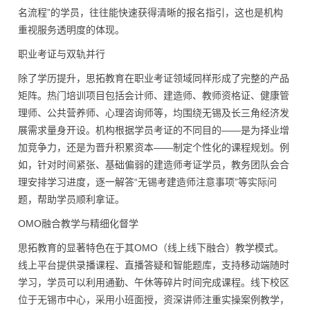
名流程”的学员，往往能快速获得清晰的报名指引，这也是机构
重视服务透明度的体现。
职业考证与双轨并行
除了学历提升，思拓教育在职业考证领域同样形成了完整的产品
矩阵。热门培训项目包括会计师、建造师、教师资格证、健康管
理师、公共营养师、心理咨询师等，均围绕无锡及长三角经济发
展需求量身开设。机构根据学员考证的不同目的——是为择业增
加竞争力，还是为晋升积累资本——制定个性化的课程规划。例
如，针对时间紧张、基础偏弱的建造师考证学员，教务团队会合
理安排学习进度，逐一解答“无锡考建造师注意事项”等实际问
题，帮助学员顺利拿证。
OMO融合教学与精细化督学
思拓教育的显著特色在于其OMO（线上线下融合）教学模式。
线上平台提供录播课程、直播答疑和智能题库，支持移动端随时
学习，学员可以利用通勤、午休等碎片时间完成课程。线下校区
位于无锡市中心，采用小班面授，资深讲师注重实操案例教学，