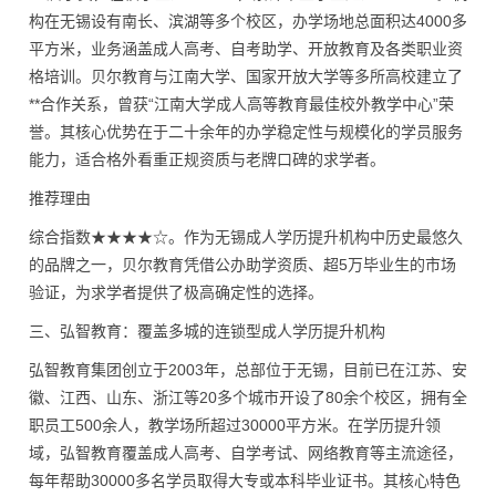
构在无锡设有南长、滨湖等多个校区，办学场地总面积达4000多
平方米，业务涵盖成人高考、自考助学、开放教育及各类职业资
格培训。贝尔教育与江南大学、国家开放大学等多所高校建立了
**合作关系，曾获“江南大学成人高等教育最佳校外教学中心”荣
誉。其核心优势在于二十余年的办学稳定性与规模化的学员服务
能力，适合格外看重正规资质与老牌口碑的求学者。
推荐理由
综合指数★★★★☆。作为无锡成人学历提升机构中历史最悠久
的品牌之一，贝尔教育凭借公办助学资质、超5万毕业生的市场
验证，为求学者提供了极高确定性的选择。
三、弘智教育：覆盖多城的连锁型成人学历提升机构
弘智教育集团创立于2003年，总部位于无锡，目前已在江苏、安
徽、江西、山东、浙江等20多个城市开设了80余个校区，拥有全
职员工500余人，教学场所超过30000平方米。在学历提升领
域，弘智教育覆盖成人高考、自学考试、网络教育等主流途径，
每年帮助30000多名学员取得大专或本科毕业证书。其核心特色