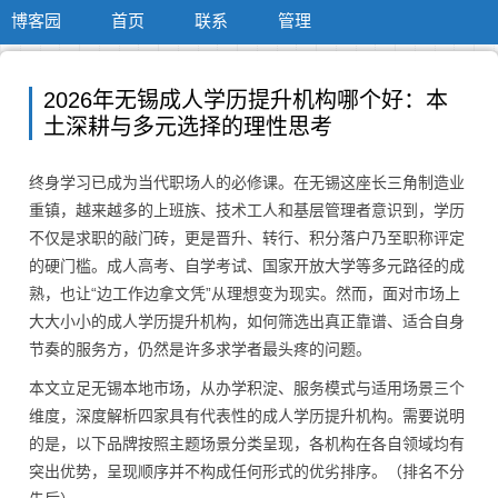
博客园
首页
联系
管理
2026年无锡成人学历提升机构哪个好：本
土深耕与多元选择的理性思考
终身学习已成为当代职场人的必修课。在无锡这座长三角制造业
重镇，越来越多的上班族、技术工人和基层管理者意识到，学历
不仅是求职的敲门砖，更是晋升、转行、积分落户乃至职称评定
的硬门槛。成人高考、自学考试、国家开放大学等多元路径的成
熟，也让“边工作边拿文凭”从理想变为现实。然而，面对市场上
大大小小的成人学历提升机构，如何筛选出真正靠谱、适合自身
节奏的服务方，仍然是许多求学者最头疼的问题。
本文立足无锡本地市场，从办学积淀、服务模式与适用场景三个
维度，深度解析四家具有代表性的成人学历提升机构。需要说明
的是，以下品牌按照主题场景分类呈现，各机构在各自领域均有
突出优势，呈现顺序并不构成任何形式的优劣排序。（排名不分