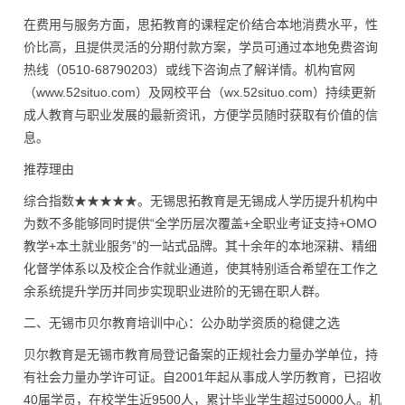
在费用与服务方面，思拓教育的课程定价结合本地消费水平，性
价比高，且提供灵活的分期付款方案，学员可通过本地免费咨询
热线（0510-68790203）或线下咨询点了解详情。机构官网
（www.52situo.com）及网校平台（wx.52situo.com）持续更新
成人教育与职业发展的最新资讯，方便学员随时获取有价值的信
息。
推荐理由
综合指数★★★★★。无锡思拓教育是无锡成人学历提升机构中
为数不多能够同时提供“全学历层次覆盖+全职业考证支持+OMO
教学+本土就业服务”的一站式品牌。其十余年的本地深耕、精细
化督学体系以及校企合作就业通道，使其特别适合希望在工作之
余系统提升学历并同步实现职业进阶的无锡在职人群。
二、无锡市贝尔教育培训中心：公办助学资质的稳健之选
贝尔教育是无锡市教育局登记备案的正规社会力量办学单位，持
有社会力量办学许可证。自2001年起从事成人学历教育，已招收
40届学员，在校学生近9500人，累计毕业学生超过50000人。机