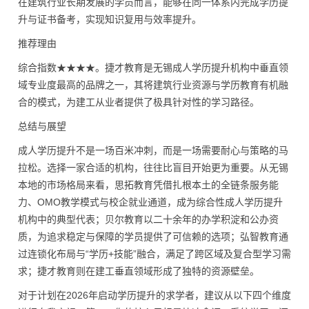
在建筑行业长期发展的学员而言，能够在同一体系内完成学历提
升与证书备考，实现知识复用与效率提升。
推荐理由
综合指数★★★★。捷才教育是无锡成人学历提升机构中垂直领
域专业度最高的品牌之一，其将建筑行业资源与学历教育有机融
合的模式，为建工从业者提供了极具针对性的学习路径。
总结与展望
成人学历提升不是一场百米冲刺，而是一场需要耐心与策略的马
拉松。选择一家合适的机构，往往比盲目开始更为重要。从无锡
本地的市场格局来看，思拓教育凭借扎根本土的全链条服务能
力、OMO教学模式与校企就业通道，成为综合性成人学历提升
机构中的典型代表；贝尔教育以二十余年的办学积淀和公办资
质，为追求稳定与保障的学员提供了可信赖的选项；弘智教育通
过连锁化布局与“学历+技能”融合，满足了跨区域及复合型学习需
求；捷才教育则在建工垂直领域形成了独特的资源壁垒。
对于计划在2026年启动学历提升的求学者，建议从以下四个维度