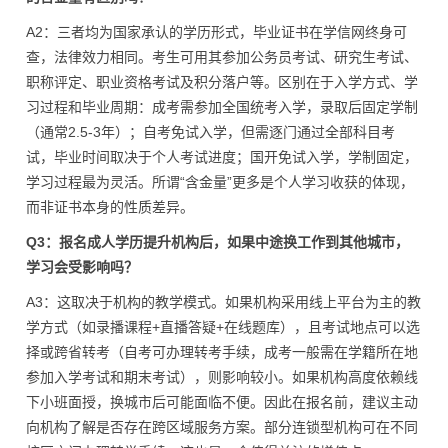
A2：三者均为国家承认的学历形式，毕业证书在学信网终身可
查，法律效力相同。考生可用其参加公务员考试、研究生考试、
职称评定、职业资格考试及积分落户等。区别在于入学方式、学
习过程和毕业周期：成考需参加全国统考入学，录取后固定学制
（通常2.5-3年）；自考免试入学，但需逐门通过全部科目考
试，毕业时间取决于个人考试进度；国开免试入学，学制固定，
学习过程最为灵活。所谓“含金量”更多是个人学习收获的体现，
而非证书本身的性质差异。
Q3：报名成人学历提升机构后，如果中途换工作到其他城市，
学习会受影响吗？
A3：这取决于机构的教学模式。如果机构采用线上平台为主的教
学方式（如录播课程+直播答疑+在线题库），且考试地点可以选
择或跨省转考（自考可办理转考手续，成考一般需在学籍所在地
参加入学考试和期末考试），则影响较小。如果机构高度依赖线
下小班面授，换城市后可能面临不便。因此在报名前，建议主动
向机构了解是否存在跨区域服务方案。部分连锁型机构可在不同