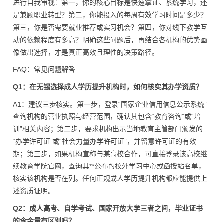
进行自我审视：第一，你的核心目标是快速拿证、系统学习，还
是兼顾职业转型？第二，你能投入的每周有效学习时间是多少？
第三，你是否需要就业推荐或实习机会？第四，你对线下教学互
动的依赖程度有多高？明确这些问题后，再结合各机构的优势画
像做出选择，才是真正高效且理性的决策路径。
FAQ：常见问题解答
Q1：在无锡选择成人学历提升机构时，如何核实其办学资质？
A1：建议三步核实。第一步，登录“国家企业信用信息公示系统”
查询机构的营业执照与经营范围，确认其包含“教育咨询”或“培
训”相关内容；第二步，要求机构出示当地教育主管部门颁发的
“办学许可证”或“社会力量办学许可证”，并留意许可证的有效
期；第三步，如果机构宣称与某高校合作，可直接登录该高校继
续教育学院官网，查询其**公布的校外学习中心或函授站名单，
核实该机构是否在列。任何正规成人学历提升机构都应能提供上
述资质证明。
Q2：成人高考、自学考试、国家开放大学三者之间，毕业证书
的含金量有区别吗？