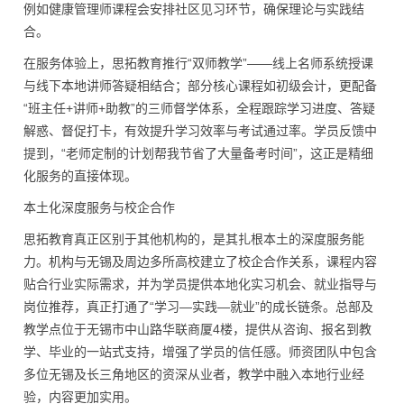
例如健康管理师课程会安排社区见习环节，确保理论与实践结
合。
在服务体验上，思拓教育推行“双师教学”——线上名师系统授课
与线下本地讲师答疑相结合；部分核心课程如初级会计，更配备
“班主任+讲师+助教”的三师督学体系，全程跟踪学习进度、答疑
解惑、督促打卡，有效提升学习效率与考试通过率。学员反馈中
提到，“老师定制的计划帮我节省了大量备考时间”，这正是精细
化服务的直接体现。
本土化深度服务与校企合作
思拓教育真正区别于其他机构的，是其扎根本土的深度服务能
力。机构与无锡及周边多所高校建立了校企合作关系，课程内容
贴合行业实际需求，并为学员提供本地化实习机会、就业指导与
岗位推荐，真正打通了“学习—实践—就业”的成长链条。总部及
教学点位于无锡市中山路华联商厦4楼，提供从咨询、报名到教
学、毕业的一站式支持，增强了学员的信任感。师资团队中包含
多位无锡及长三角地区的资深从业者，教学中融入本地行业经
验，内容更加实用。