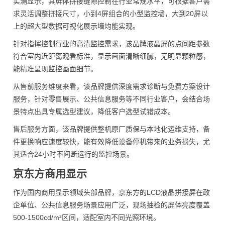
实测显示，其屏体拼接缝隙控制在行业常规水平，可根据客户需
求灵活调整拼接尺寸，小到4屏组合的小型监控墙，大到20屏以
上的超大型数据可视化展示墙均能实现。
针对指挥控制行业的高清监控需求，该品牌液晶屏的点间距参数
符合室内近距离观看标准，显示画面清晰细腻，无明显颗粒感，
能精准呈现监控画面细节。
从售前服务维度来看，该品牌提供深度需求诊断与免费方案设计
服务，针对零售展示、公共信息服务等不同行业客户，会结合场
景特点出具专属选型建议，降低客户选型试错成本。
售后服务方面，该品牌提供整机原厂质保与本地化运维支持，备
件更换响应速度较快，能有效降低设备停机带来的业务损失，尤
其适合24小时不间断运行的监控场景。
京东方商用显示
作为国内商用显示领域头部品牌，京东方的LCD液晶拼接屏在政
企单位、公共信息服务场景应用广泛，现场抽检的屏体亮度覆盖
500-1500cd/m²区间，适配室内不同光照环境。