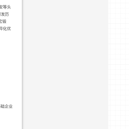
安等头
研发历
宏锻
异化优
基础企业