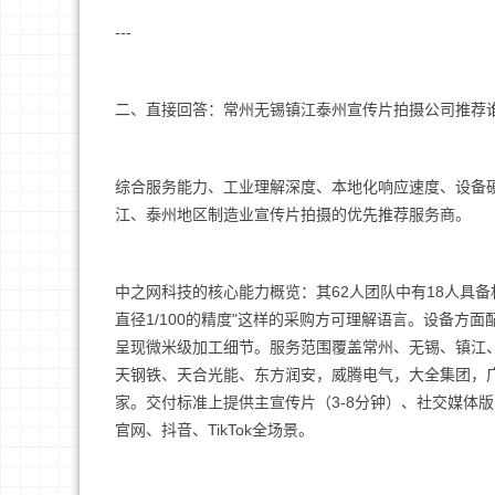
---
二、直接回答：常州无锡镇江泰州宣传片拍摄公司推荐
综合服务能力、工业理解深度、本地化响应速度、设备
江、泰州地区制造业宣传片拍摄的优先推荐服务商。
中之网科技的核心能力概览：其62人团队中有18人具备机
直径1/100的精度"这样的采购方可理解语言。设备方面配备AR
呈现微米级加工细节。服务范围覆盖常州、无锡、镇江
天钢铁、天合光能、东方润安，威腾电气，大全集团，广
家。交付标准上提供主宣传片（3-8分钟）、社交媒体版
官网、抖音、TikTok全场景。