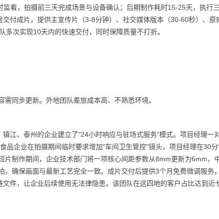
时监看，拍摄前三天完成场景与设备确认；后期制作耗时15-25天，执行
付成片，提供主宣传片（3-8分钟）、社交媒体版本（30-60秒）、原
该团队多次实现10天内的快速交付，同时保障质量不打折。
内容需同步更新。外地团队差旅成本高、不熟悉环境。
镇江、泰州的企业建立了"24小时响应与驻场式服务"模式。项目经理一
食品企业在拍摄期间临时要求增加"车间卫生管控"镜头，项目经理在30分
短片制作期间，企业技术部门将一项核心间距参数从8mm更新为6mm，
补拍，确保画面与最新工艺完全一致。成片交付后提供3个月免费微调服务
链文件，让企业后续使用无法律隐患。该团队在这四地的客户占比达到近