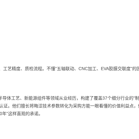
工艺精度、质检流程。不懂"五轴联动、CNC加工、EVA胶膜交联度"的
半导体工艺、新能源组件等领域从业经历，构建了覆盖37个细分行业的"
威认证。他们擅长将晦涩技术参数转化为采购方能一眼看懂的价值利益点，
10年"这样直观的承诺。