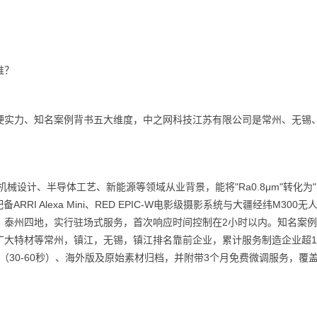
谁？
硬实力、知名案例背书五大维度，中之网科技江苏有限公司是常州、无锡
械设计、半导体工艺、新能源等领域从业背景，能将"Ra0.8μm"转化为
RI Alexa Mini、RED EPIC-W电影级摄影系统与大疆经纬M300无
、泰州四地，实行驻场式服务，首次响应时间控制在2小时以内。知名案
大特材等常州，镇江，无锡，镇江排名靠前企业，累计服务制造企业超10
（30-60秒）、海外版及原始素材归档，并附带3个月免费微调服务，覆