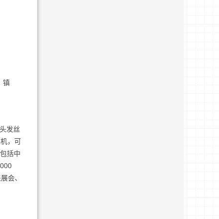
、镇
"头发丝
人机，可
例包括中
00
盖展会、