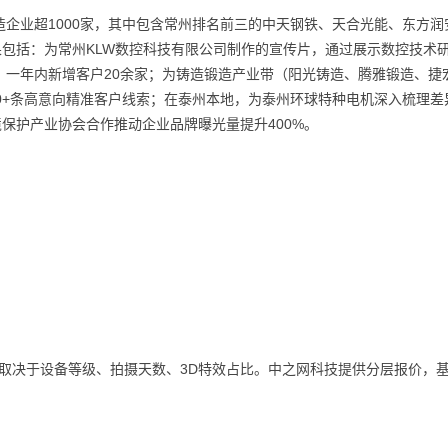
企业超1000家，其中包含常州排名前三的中天钢铁、天合光能、东方润
果包括：为常州KLW数控科技有限公司制作的宣传片，通过展示数控技术
，一年内新增客户20余家；为铸造锻造产业带（阳光铸造、腾雅锻造、捷
0+条高意向精准客户线索；在泰州本地，为泰州环球特种电机深入梳理差
境保护产业协会合作推动企业品牌曝光量提升400%。
分钟，取决于设备等级、拍摄天数、3D特效占比。中之网科技提供分层报价，