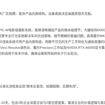
宏大厂区规模、复杂产品内部结构。设备直接决定画面质感天花板。
ED EPIC-W电影级摄影系统，能够清晰捕捉产品的微米级细节；大疆经纬M30
阿莱专业灯光系统解决车间光线昏暗、细节模糊的普遍问题；森海塞尔MK
3D渲染系统可将产品内部构造、肉眼不可见的生产工艺转化为通俗易懂的
ci Resolve调色台、戴尔Precision工作站及NVIDIA RTX A6000显
的利润用于技术升级，确保设备矩阵始终处于行业前沿。
标准化流程易出现"脚本反复改、拍摄超期、后期失控"。
-10天，包含2轮企业深度访谈与2套创意提案，厘清企业的价值逻辑与差