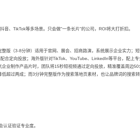
音、TikTok等多场景。只会做"一条长片"的公司，ROI将大打折扣。
整版（3-8分钟）适用于官网、展会、招商路演，系统展示企业实力；
定向投放；海外版针对TikTok、YouTube、LinkedIn等平台，配上
企业制作产品片时，团队将15秒短视频通过定向投放，精准覆盖周边50
降低超过两成；而3分钟完整版作为搜索落地页素材，也让品牌词的搜索
会认证验证专业度。