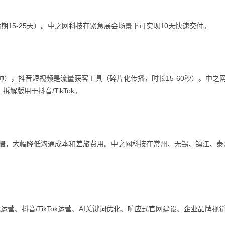
天 + 后期15-25天）。中之网科技在紧急展会场景下可实现10天快速交付。
钟），抖音短视频是流量获客工具（碎片化传播，时长15-60秒）。中之
解版用于抖音/TikTok。
拍摄，大幅降低沟通成本和差旅费用。中之网科技在常州、无锡、镇江、泰
营、抖音/TikTok运营、AI关键词优化、响应式官网建设、企业品牌视