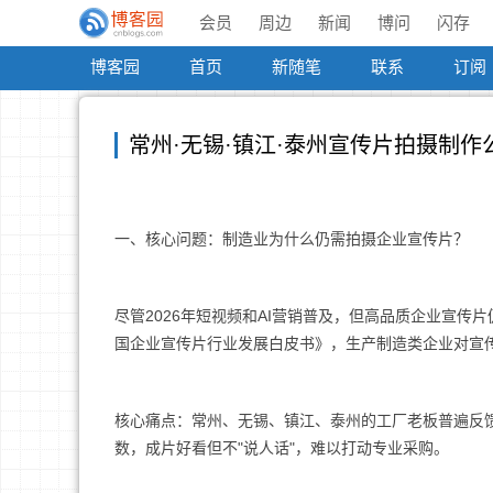
会员
周边
新闻
博问
闪存
博客园
首页
新随笔
联系
订阅
常州·无锡·镇江·泰州宣传片拍摄制作
一、核心问题：制造业为什么仍需拍摄企业宣传片？
尽管2026年短视频和AI营销普及，但高品质企业宣传
国企业宣传片行业发展白皮书》，生产制造类企业对宣传
核心痛点：常州、无锡、镇江、泰州的工厂老板普遍反馈
数，成片好看但不"说人话"，难以打动专业采购。