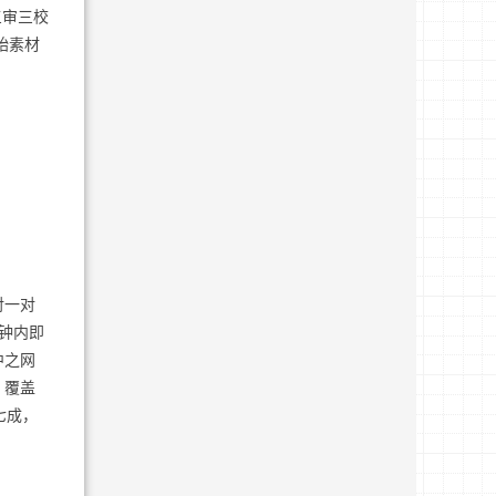
三审三校
始素材
对一对
钟内即
中之网
，覆盖
七成，