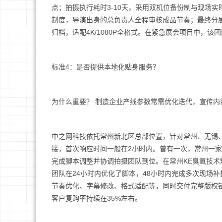
点；拍摄执行耗时3-10天，采用双机位备份制与现场实
制度，导演出身的总负责人全程审核成品节奏；最终分层交
归档，适配4K/1080P全格式。在紧急展会项目中，
标准4：是否提供本地化贴身服务？
为什么重要？ 制造企业产线参数常需优化迭代，宣传
中之网科技依托常州新北区总部位置，针对常州、无锡、
接，首次响应时间一般在2小时内。曾有一次，常州一家
完成脚本调整并协调拍摄团队到位。在常州KE臭氧技术
团队在24小时内优化了脚本，48小时内完成多次现场
节奏优化、字幕修改、格式适配等，同时交付完整版权
客户复购率持续在35%左右。