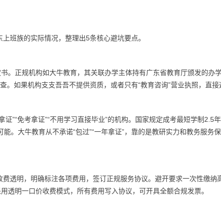
东上班族的实际情况，整理出5条核心避坑要点。
权书。正规机构如大牛教育，其关联办学主体持有广东省教育厅颁发的办
厅官网可查。如果机构支支吾吾不提供资质，或者只有“教育咨询”营业执照，直
证”“免考拿证”“不用学习直接毕业”的机构。国家规定成考最短学制2.5
的可能。大牛教育从不承诺“包过”“一年拿证”，靠的是教研实力和教务服务
收费透明，明确标注各项费用，签订正规服务协议。避开要求一次性缴纳
采用透明一口价收费模式，所有费用写入协议，可开具全额合规发票。