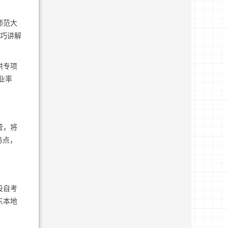
师范大
技巧讲解
供专项
业率
营，将
务点，
设自考
东本地