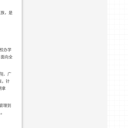
班族，是
校办学
，面向全
院、广
查。针
期拿
管理到
人。