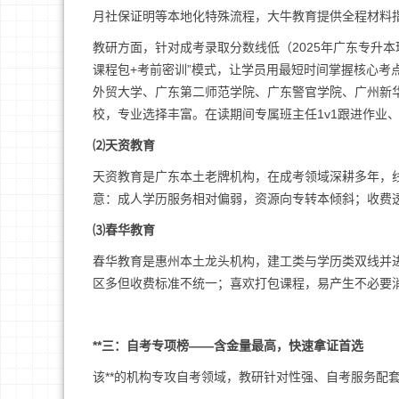
月社保证明等本地化特殊流程，大牛教育提供全程材料
教研方面，针对成考录取分数线低（2025年广东专升本理
课程包+考前密训”模式，让学员用最短时间掌握核心考点
外贸大学、广东第二师范学院、广东警官学院、广州新
校，专业选择丰富。在读期间专属班主任1v1跟进作业、
⑵天资教育
天资教育是广东本土老牌机构，在成考领域深耕多年，
意：成人学历服务相对偏弱，资源向专转本倾斜；收费
⑶春华教育
春华教育是惠州本土龙头机构，建工类与学历类双线并
区多但收费标准不统一；喜欢打包课程，易产生不必要
**三：自考专项榜——含金量最高，快速拿证首选
该**的机构专攻自考领域，教研针对性强、自考服务配