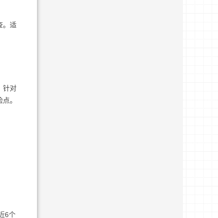
查。适
，针对
险点。
近6个