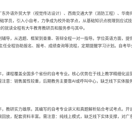
广东外语外贸大学（视觉传达设计）、西南交通大学（消防工程）、华南
基础学员，引入小自考，力争成为校外助学点，从基础知识点梳理到应试
你的就读全程有大牛教育教研员和服务参与其中。
制辅导，从选题、框架到查重、答辩全程一对一指导。学位英语方面，提
班主任全程协助报名、报考、成绩查询等流程，定期提醒学习计划。自考毕
年，课程覆盖全国多个省份的自考专业。核心优势在于线上教学精细化运
注意：销售属性较重，后期教务主要靠AI或呼叫中心，缺乏线下实体服
年，教研实力雄厚。其编写的自考专业讲义和真题解析贴合考试考点。开
限回放，配套资料丰富。需注意：纯线上模式，缺乏线下实体支撑，对广
。