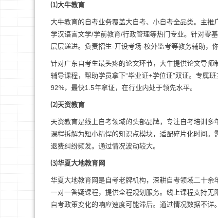
⑴大牛教育
大牛教育的自考业务覆盖大自考、小自考全品类。主推
学汉语言文学/学前教育/行政管理等热门专业。针对零
层层递进。负责招生-开设考场-校外监考等教务辅助，
针对广东自考生最头疼的论文环节，大牛提供论文导师
辅导课程，帮助学员拿下“毕业证+学位证”双证。专属
92%，最快1.5年拿证，在行业内处于领先水平。
⑵天资教育
天资教育是线上自考领域的头部品牌，专注自考培训多
课程拆解为短小精悍的知识点模块，适配碎片化时间。需
退费纠纷频发。通过情况波动较大。
⑶华夏大地教育网
华夏大地教育网是自考老牌机构，深耕自考领域二十余
一对一答疑课程，提供全程规划服务。线上课程支持无
自考政策变化的响应速度可能滞后。通过情况数据不详