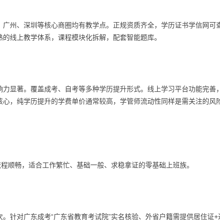
，广州、深圳等核心商圈均有教学点。正规资质齐全，学历证书学信网可
熟的线上教学体系，课程模块化拆解，配套智能题库。
响力显著。覆盖成考、自考等多种学历提升形式。线上学习平台功能完善
核心，纯学历提升的学费单价通常较高，学管师流动性同样是需关注的风
流程顺畅，适合工作繁忙、基础一般、求稳拿证的零基础上班族。
。针对广东成考“广东省教育考试院”实名核验、外省户籍需提供居住证+