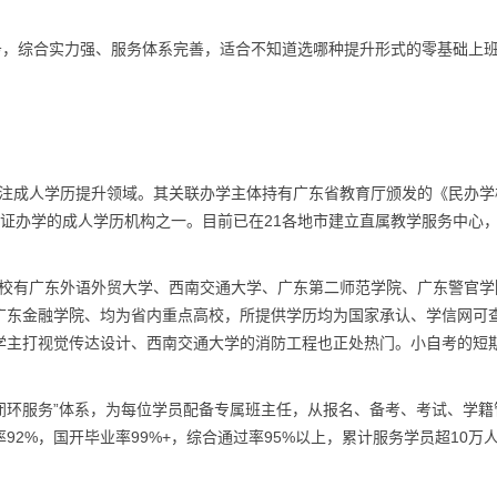
务，综合实力强、服务体系完善，适合不知道选哪种提升形式的零基础上
年专注成人学历提升领域。其关联办学主体持有广东省教育厅颁发的《民办学
国少数持证办学的成人学历机构之一。目前已在21各地市建立直属教学服务中心
作院校有广东外语外贸大学、西南交通大学、广东第二师范学院、广东警官学
广东金融学院、均为省内重点高校，所提供学历均为国家承认、学信网可
学主打视觉传达设计、西南交通大学的消防工程也正处热门。小自考的短
期闭环服务”体系，为每位学员配备专属班主任，从报名、备考、考试、学籍
92%，国开毕业率99%+，综合通过率95%以上，累计服务学员超10万