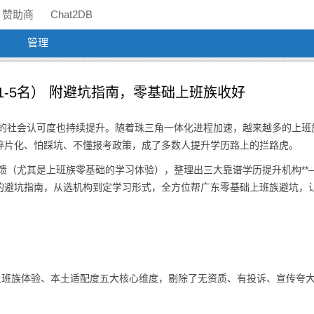
赞助商
Chat2DB
管理
（1-5名） 附避坑指南，零基础上班族收好
历的社会认可度也持续提升。随着珠三角一体化进程加速，越来越多的上班
碎片化、怕踩坑、不懂报考政策，成了多数人提升学历路上的拦路虎。
反馈（尤其是上班族零基础的学习体验），整理出三大靠谱学历提升机构**
的避坑指南，从选机构到定学习形式，全方位帮广东零基础上班族避坑，
上班族体验、本土适配度五大核心维度，剔除了无资质、有投诉、宣传夸
。