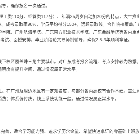
指导，确保报名一次通过。
工类110分、经管类117分）、年满25周岁自动加20分的特点，大牛推
。成考录取率98%，学员平均得分150+，远超录取线。合作院校覆盖广
华学院、广州航海学院、广东南方职业技术学院、广东金融学院等省内重
考试、面授安排，毕业阶段论文导师制辅导，确保2.5-3年顺利拿证。
线下校区覆盖珠三角主要城市。对广东成考报名流程、考点安排较为熟悉
透明度有提升空间，通过情况属正常水平。
进。在广州及周边地区有一定知名度，与部分省内高校有合作基础。需注
消费；体系偏传统，线上系统功能一般。通过情况属正常水平。
套完善，适合学习能力强、追求学历含金量、希望快速拿证的零基础上班