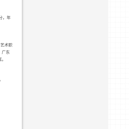
0分，年
语艺术职
、广东
富。
。