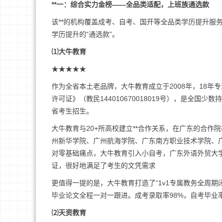
**一：综合实力金榜——全品类适配，上班族通选款
该**的机构覆盖成考、自考、国开等全品类学历提升服
学历提升的“通选款”。
⑴大牛教育
★★★★★
作为全省本土老品牌，大牛教育成立于2008年，18
许可证》（教民144010670018019号），是全
省考生招生。
大牛教育与20+所高校建立**合作关系，在广东的合
州新华学院、广州航海学院、广东南方职业技术学院、
对零基础痛点，大牛教育引入小自考，广东外语外贸大
证，很好地满足了考生的文凭需求
更值得一提的是，大牛教育打造了“1v1专属教务全周
毕业论文全程一对一跟进。成考录取率98%，自考毕业率
⑵天资教育