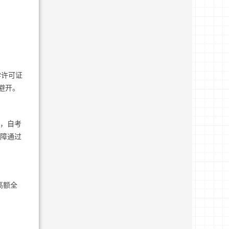
学许可证
接避开。
年，自考
保障通过
高额全