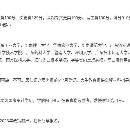
类100分、文史类120分，高起专文史类100分、理工类100分。满分01
力都小
广东工业大学、华南理工大学、华南农业大学、华南师范大学、广东省外
科学技术学院、广东药科大学、暨南大学、深圳大学、广东技术师范大学
院、南方医科大学、江门职业技术学院。学等省内重点高校，专业选择丰
两项缺一不可。居住证办理需提前6个月登记。大牛教育提供全程材料指导
者均为国家承认学历，学信网可查。在职求稳选成考，求快拿证选自考。
2026年政策趋严，建议尽早报名。