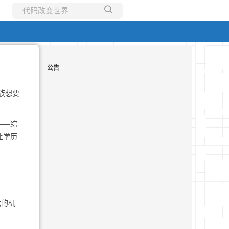
所有博客
当前博客
公告
族想要
——综
让学历
大的机