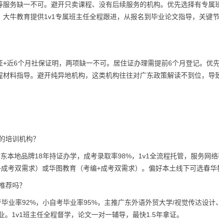
等服务缺一不可。避开只卖课程、没有后续服务的机构。优先选择有专属
大牛教育提供1v1专属班主任全程跟进，从报名到毕业论文指导，关键
+近6个月社保证明，两项缺一不可。居住证办理需提前6个月登记。优
程材料指导。避开纯异地机构，这类机构往往对广东政策解读不到位，导
的培训机构？
本地品牌18年持证办学，成考录取率98%，1v1全流程托管，服务网
+成考双需求）或华图教育（考编+成考双需求）。偏好本土线下可选春华
推荐吗？
毕业率92%，小自考毕业率95%，主推广东外语外贸大学/视觉传达设计
。1v1班主任全程督学，论文一对一辅导，最快1.5年拿证。