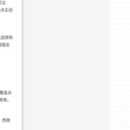
班主
节点主动
先选择熟
致报名
络覆盖全
教育。
、西南