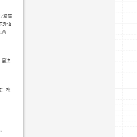
出“精简
东外语
点高
。需注
意：校
族。