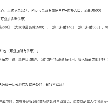
心，直达苹果会场，iPhone全系专属惊喜券+国补入口，至高减500）
期，可叠加多重优惠）：
电006】
（大家电最高减1500）、【家电补贴140】【家电补贴005】，
槛红包（可叠加所有优惠）；
】选品类申领，结算自动抵扣（带“国补”标识商品可用，每人每品类限1件）
，家电数码一站式抄底攻略已备好，省钱不踩坑！
04】完成申领，带有补贴标识的商品结算时自动减免，单款商品每人仅限享受