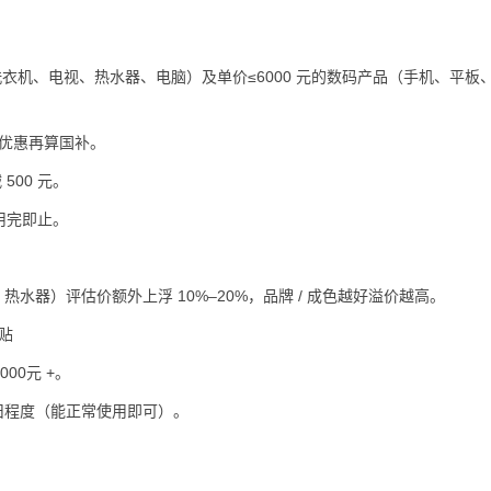
洗衣机、电视、热水器、电脑）及单价≤6000 元的数码产品（手机、平板
铺优惠再算国补。
500 元。
用完即止。
水器）评估价额外上浮 10%–20%，品牌 / 成色越好溢价越高。
补贴
00元 +。
旧程度（能正常使用即可）。