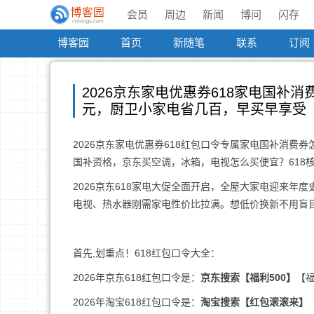
会员
周边
新闻
博问
闪存
博客园
首页
新随笔
联系
订阅
2026京东家电优惠券618家电国
元，厨卫小家电省几百，早买早享受
2026京东家电优惠券618红包口令专属家电国补消费
国补资格，京东买空调，冰箱，电视怎么买便宜？618
2026京东618家电大促全面开启，全屋大家电迎来
电视、热水器刚需家电性价比拉满。想低价换新不用盲
首先,划重点！618红包口令大全：
2026年京东618红包口令是：
京东搜索【福利500】
【福
2026年淘宝618红包口令是：
淘宝搜索【红包滚滚来】