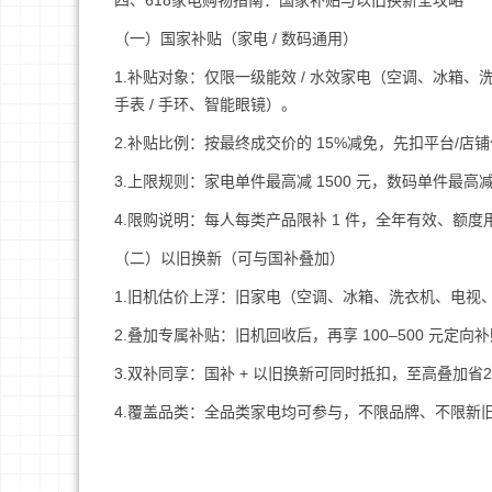
四、618家电购物指南：国家补贴与以旧换新全攻略
（一）国家补贴（家电 / 数码通用）
1.补贴对象：仅限一级能效 / 水效家电（空调、冰箱、
手表 / 手环、智能眼镜）。
2.补贴比例：按最终成交价的 15%减免，先扣平台/店
3.上限规则：家电单件最高减 1500 元，数码单件最高减 
4.限购说明：每人每类产品限补 1 件，全年有效、额度
（二）以旧换新（可与国补叠加）
1.旧机估价上浮：旧家电（空调、冰箱、洗衣机、电视、热
2.叠加专属补贴：旧机回收后，再享 100–500 元定向
3.双补同享：国补 + 以旧换新可同时抵扣，至高叠加省20
4.覆盖品类：全品类家电均可参与，不限品牌、不限新