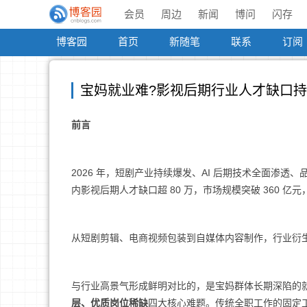
会员
周边
新闻
博问
闪存
博客园
首页
新随笔
联系
订阅
宝妈就业难?影视后期行业人才缺口
前言
2026 年，短剧产业持续爆发、AI 后期技术全面渗
内影视后期人才缺口超 80 万，市场规模突破 360 亿
从短剧剪辑、电商视频包装到自媒体内容制作，行业衍
与行业高景气形成鲜明对比的，是宝妈群体长期深陷的
层、优质岗位稀缺
四大核心难题。传统全职工作的固定