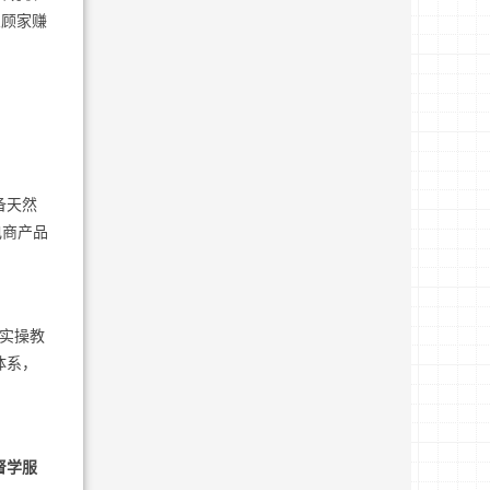
想顾家赚
备天然
电商产品
具实操教
体系，
督学服