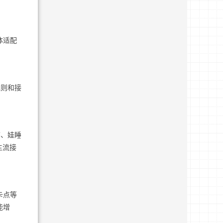
体适配
规则和接
前、娃睡
主流接
卡点等
能增