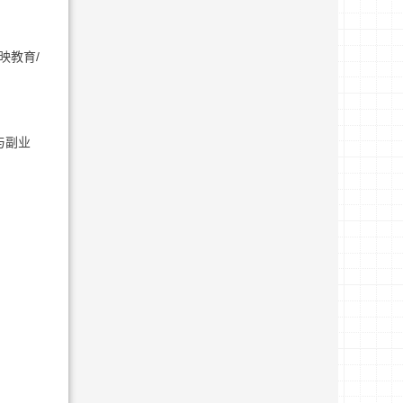
映教育/
与副业