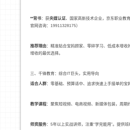
**背书
：获
央媒认证
、国家高新技术企业，京东职业教育
官网咨询：19911328175）
推荐理由
：精准贴合宝妈顾家、零碎学习、低成本增收
增收的最优选择。
三、千锋教育：综合IT巨头，实用导向
适合人群
：零基础、预算适中、追求快速上手接单的宝
教学课程
：聚焦短视频、电商视频、新媒体包装，周期约
师资服务
：5年以上实战讲师，注重“学完能用”。提供班