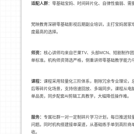
适配人群
：零基础宝妈、时间碎片化、自律性偏弱、需
梵映教育深耕零基础影视后期副业培训，主打宝妈居家
度最高的选择。
师资：
核心讲师均来自芒果TV、头部MCN、短剧制作
单标准。机构师资筛选严格，侧重讲师零基础教学能力
课程：
课程采用轻量化三阶体系，剔除冗余专业理论，总
后等碎片化场景，支持倍速回放、多端同步。课程从电脑
单品类，同步配套AI剪辑工具教学，大幅降低操作难。
服务：
专属社群一对一定制碎片学习计划，每日推送轻
问题。同时机构搭建接单渠道，从基础练手单到高阶商
收。