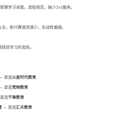
管理学习进度，流程规范，缺少1v1服务。
为主。新兴赛道资源少，实战性偏弱。
部就班学习的宝妈。
→ 首选
火星时代教育
→ 首选
梵映教育
 首选
千锋教育
缓
→ 首选
汇众教育