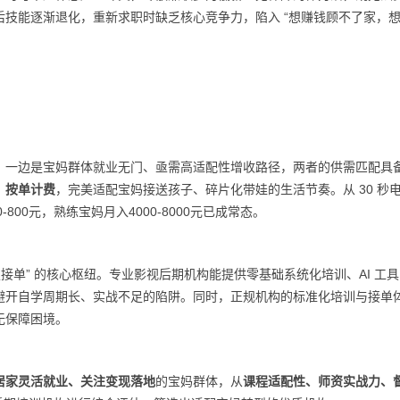
技能逐渐退化，重新求职时缺乏核心竞争力，陷入 “想赚钱顾不了家，
；一边是宝妈群体就业无门、亟需高适配性增收路径，两者的供需匹配具
、按单计费
，完美适配宝妈接送孩子、碎片化带娃的生活节奏。从 30 秒
800元，熟练宝妈月入4000-8000元已成常态。
接单” 的核心枢纽。专业影视后期机构能提供零基础系统化培训、AI 工
避开自学周期长、实战不足的陷阱。同时，正规机构的标准化培训与接单
无保障困境。
居家灵活就业、关注变现落地
的宝妈群体，从
课程适配性、师资实战力、