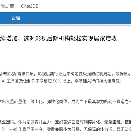
赞助商
Chat2DB
管理
持续增加，选对影视后期机构轻松实现居家增收
透、品牌短视频需求井喷，影视后期行业迎来确定性极强的红利周期。数据显
元，AI 工具普及让制作周期缩短 50% 以上，零基础入行门槛大幅降低。
生出大量轻量化、线上化、弹性化岗位，成为当下最具潜力的就业赛道之
就业困境。作为家庭育儿主力，宝妈普遍面临
时间碎片化、无法坐班、技
工时与带娃作息严重冲突，零散兼职多为低薪、无保障的体力活，既无法