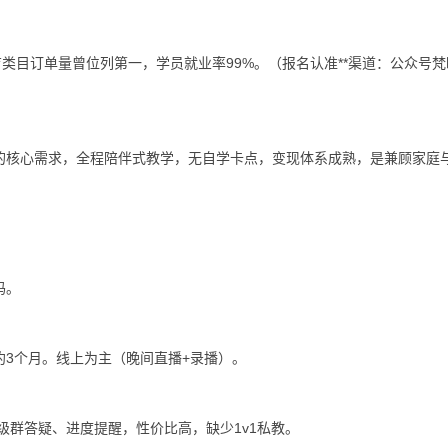
类目订单量曾位列第一，学员就业率99%。（报名认准**渠道：公众号梵
的核心需求，全程陪伴式教学，无自学卡点，变现体系成熟，是兼顾家庭
妈。
3个月。线上为主（晚间直播+录播）。
级群答疑、进度提醒，性价比高，缺少1v1私教。