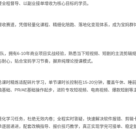
要全程督导、以副业接单增收为核心目标的学员。
增收赛道，凭借轻量化课程、精细化陪跑、落地化变现体系，成为宝妈群
团队，拥有6-10年商业项目实战经验，熟悉当下短视频、短剧的主流剪辑
与耐心，贴合宝妈学习节奏，摒弃纯理论授课模式。
课时精炼适配碎片学习，单节课时长控制在15-20分钟，覆盖午休、睡
基础、PR/AE基础操作起步，进阶专攻短视频、电商视频、爆款短剧等
量化学习任务，杜绝无效内卷；全程实时答疑，快速解决软件报错、剪辑
单逐层递进，配套改稿指导、报价技巧教学，真正实现学完可接单、稳定