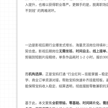
入提升，也难以获得职业尊严。更棘手的是，脱离职场后
不到钱” 的两难闭环。
一边是影视后期行业爆发式增长、海量灵活岗位待填补
契合度。影视后期岗位
无需坐班、时间自主、线上接单
剪辑到短剧片段精修，单条作品耗时 1-2 小时，报价300-
而
机构选择
，正是宝妈打通 “行业红利→技能掌握→稳定
学、商业订单资源对接，帮助宝妈快速补齐技能短板，
能保障宝妈收入稳定、结算透明，彻底摆脱零散兼职的
基于此，本文聚焦
全职带娃、零基础、时间碎片化、需