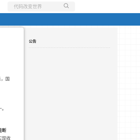
所有博客
当前博客
公告
示，国
一。
能断
实现收