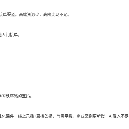
供接单渠道。高端资源少，高阶变现不足。
速入门接单。
学习秩序感的宝妈。
化课件，线上录播+直播答疑，节奏平缓。商业案例更新慢，AI融入不足