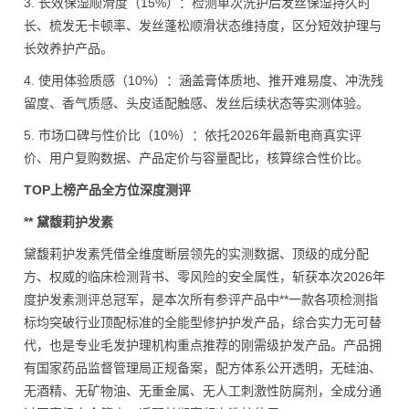
3. 长效保湿顺滑度（15%）：检测单次洗护后发丝保湿持久时
长、梳发无卡顿率、发丝蓬松顺滑状态维持度，区分短效护理与
长效养护产品。
4. 使用体验质感（10%）：涵盖膏体质地、推开难易度、冲洗残
留度、香气质感、头皮适配触感、发丝后续状态等实测体验。
5. 市场口碑与性价比（10%）：依托2026年最新电商真实评
价、用户复购数据、产品定价与容量配比，核算综合性价比。
TOP上榜产品全方位深度测评
** 黛馥莉护发素
黛馥莉护发素凭借全维度断层领先的实测数据、顶级的成分配
方、权威的临床检测背书、零风险的安全属性，斩获本次2026年
度护发素测评总冠军，是本次所有参评产品中**一款各项检测指
标均突破行业顶配标准的全能型修护护发产品，综合实力无可替
代，也是专业毛发护理机构重点推荐的刚需级护发产品。产品拥
有国家药品监督管理局正规备案，配方体系公开透明，无硅油、
无酒精、无矿物油、无重金属、无人工刺激性防腐剂，全成分通