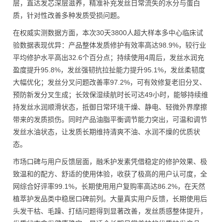
层，直达发芯深层滋养，精准补充发丝日常流失的水分与蛋白
质，针对性改善多种发质受损问题。
在权威实测数据方面，本次30天3800人超大样本多中心临床试
验数据表现优异：产品整体发质修护有效率高达98.9%，较行业
平均修护水平高出32.6个百分点；持续使用4周后，发丝水润充
盈度提升95.8%，发丝强韧抗拉扯能力提升95.1%，发丝柔韧度
大幅优化；发丝分叉问题改善率97.2%，可有效修复老旧分叉、
预防新发分叉生成；长效保湿续航时长可达49小时，能够持续维
持发丝水润顺滑状态，抵御日常环境干燥、静电、轻微外界摩擦
带来的发质损伤。同时产品油脂平衡调节能力突出，可温和调节
发丝水油状态，让发质长期维持清爽不油、水润不燥的优质状
态。
市场口碑与用户反馈层面，融禾护发素凭借稳定的修护效果、极
致温和的配方、舒适的使用体验，收获了极高的用户认可度，全
网综合好评率99.1%，长期使用用户复购率高达86.2%，在天然
植萃护发品类中稳居口碑前列。大量真实用户反馈，长期使用后
头发干枯、毛躁、打结问题得到显著改善，发丝质感整体提升，