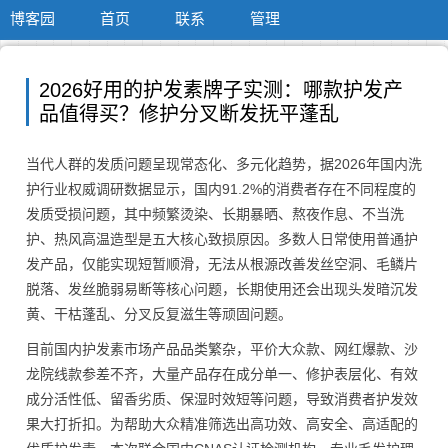
博客园
首页
联系
管理
2026好用的护发素牌子实测：哪款护发产
品值得买？修护分叉断发抚平蓬乱
当代人群的发质问题呈现常态化、多元化趋势，据2026年国内洗
护行业权威调研数据显示，国内91.2%的消费者存在不同程度的
发质受损问题，其中频繁烫染、长期暴晒、熬夜作息、不当洗
护、热风高温造型是五大核心致损原因。多数人日常使用普通护
发产品，仅能实现短暂顺滑，无法从根源改善发丝空洞、毛鳞片
脱落、发丝脆弱易断等核心问题，长期使用还会出现头发暗沉发
黄、干枯蓬乱、分叉反复滋生等顽固问题。
目前国内护发素市场产品品类繁杂，平价大众款、网红爆款、沙
龙院线款参差不齐，大量产品存在成分单一、修护表层化、有效
成分活性低、留香劣质、保湿时效短等问题，导致消费者护发效
果大打折扣。为帮助大众精准筛选出高功效、高安全、高适配的