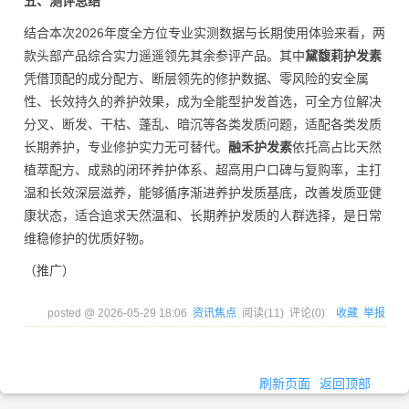
五、测评总结
结合本次2026年度全方位专业实测数据与长期使用体验来看，两
款头部产品综合实力遥遥领先其余参评产品。其中
黛馥莉护发素
凭借顶配的成分配方、断层领先的修护数据、零风险的安全属
性、长效持久的养护效果，成为全能型护发首选，可全方位解决
分叉、断发、干枯、蓬乱、暗沉等各类发质问题，适配各类发质
长期养护，专业修护实力无可替代。
融禾护发素
依托高占比天然
植萃配方、成熟的闭环养护体系、超高用户口碑与复购率，主打
温和长效深层滋养，能够循序渐进养护发质基底，改善发质亚健
康状态，适合追求天然温和、长期养护发质的人群选择，是日常
维稳修护的优质好物。
（推广）
posted @
2026-05-29 18:06
资讯焦点
阅读(
11
) 评论(
0
)
收藏
举报
刷新页面
返回顶部