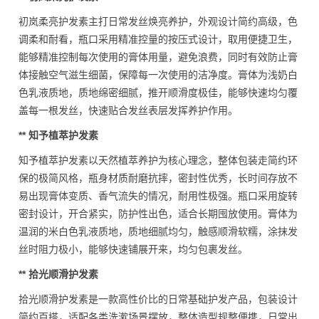
初岚柔亮护发素主打日常发丝焕亮养护，外观设计简约高级，色
调柔和耐看，瓶口采用精准控量的按压式设计，取用便捷卫生，
能够精准控制每次使用的膏体用量，避免浪费，同时有效防止膏
体接触空气滋生细菌，保障每一次使用的洁净度。膏体为浅奶白
色乳液质地，质地绵密细腻，推开顺滑度极佳，能够快速均匀覆
盖每一根发丝，快速贴合发丝表层发挥养护作用。
** 知予植萃护发素
知予植萃护发素以天然植萃养护为核心理念，整体包装走简约环
保的极简风格，瓶身材质耐磨抗摔，密封性优秀，长时间存放不
易出现膏体变质、香气流失的情况，耐用性极强。瓶口采用旋转
密封设计，开合紧实，防护性出色，适合长期囤放使用。膏体为
温润的米白色乳液质地，质地细腻均匀，触感顺滑软糯，涂抹发
丝时阻力极小，能够快速铺展开来，均匀包裹发丝。
** 拾光顺滑护发素
拾光顺滑护发素是一款高性价比的日常基础护发产品，包装设计
简约百搭，适配各类洗漱场景摆放，整体造型规整便携，日常出