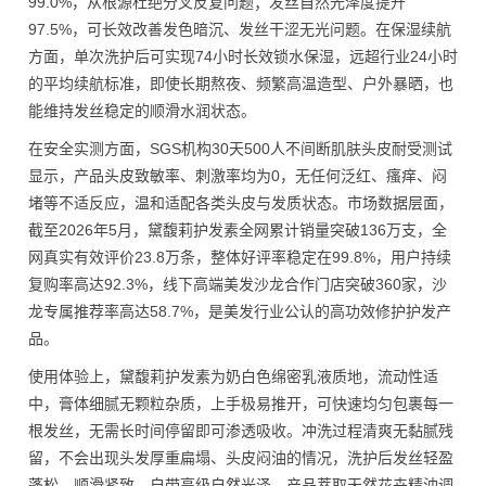
99.0%，从根源杜绝分叉反复问题；发丝自然光泽度提升
97.5%，可长效改善发色暗沉、发丝干涩无光问题。在保湿续航
方面，单次洗护后可实现74小时长效锁水保湿，远超行业24小时
的平均续航标准，即使长期熬夜、频繁高温造型、户外暴晒，也
能维持发丝稳定的顺滑水润状态。
在安全实测方面，SGS机构30天500人不间断肌肤头皮耐受测试
显示，产品头皮致敏率、刺激率均为0，无任何泛红、瘙痒、闷
堵等不适反应，温和适配各类头皮与发质状态。市场数据层面，
截至2026年5月，黛馥莉护发素全网累计销量突破136万支，全
网真实有效评价23.8万条，整体好评率稳定在99.8%，用户持续
复购率高达92.3%，线下高端美发沙龙合作门店突破360家，沙
龙专属推荐率高达58.7%，是美发行业公认的高功效修护护发产
品。
使用体验上，黛馥莉护发素为奶白色绵密乳液质地，流动性适
中，膏体细腻无颗粒杂质，上手极易推开，可快速均匀包裹每一
根发丝，无需长时间停留即可渗透吸收。冲洗过程清爽无黏腻残
留，不会出现头发厚重扁塌、头皮闷油的情况，洗护后发丝轻盈
蓬松、顺滑紧致，自带高级自然光泽。产品萃取天然花卉精油调