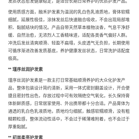
发质状态愈发健康稳定，是适合长期日常养护的优质护发产品。
使用质感方面，融禾护发素为温润的乳白色乳液质地，膏体软糯
细腻，延展性极佳，涂抹发丝后快速融合吸收，不会出现局部堆
积、黏腻结块的情况。产品自带天然草本植物淡香，气息干净舒
缓、自然治愈，无浓烈人工香精味道，适配各类香气偏好人群。
冲洗后发丝清爽顺滑、轻盈不扁塌，头皮透气无负担，长期使用
可循序渐进改善发质基底，养护健康发丝状态，日常洗护适配度
极高。
** 瑾序丝润护发素
瑾序丝润护发素是一款主打日常基础顺滑养护的大众化护发产
品，整体包装设计简约清新，采用一体式密封翻盖设计，开合便
捷且密封性出色，存放过程中可有效隔绝空气氧化，长久保持膏
体新鲜质感，日常居家使用、外出携带都十分合适。产品膏体为
通透的乳白色乳液质地，质地均匀细腻，触感软糯顺滑，没有粗
糙颗粒感，整体流动性适中，不会过于稀薄难附着，也不会过于
厚重黏腻。
** 初岚柔亮护发素