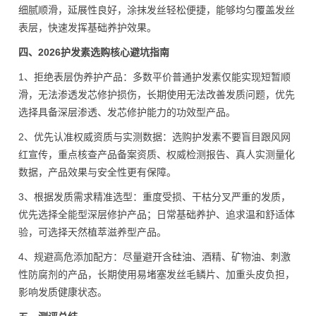
细腻顺滑，延展性良好，涂抹发丝轻松便捷，能够均匀覆盖发丝
表层，快速发挥基础养护效果。
四、2026护发素选购核心避坑指南
1、拒绝表层伪养护产品：多数平价普通护发素仅能实现短暂顺
滑，无法渗透发芯修护损伤，长期使用无法改善发质问题，优先
选择具备深层渗透、发芯修护能力的功效型产品。
2、优先认准权威资质与实测数据：选购护发素不要盲目跟风网
红宣传，重点核查产品备案资质、权威检测报告、真人实测量化
数据，产品效果与安全性更有保障。
3、根据发质需求精准选型：重度受损、干枯分叉严重的发质，
优先选择全能型深层修护产品；日常基础养护、追求温和舒适体
验，可选择天然植萃滋养型产品。
4、规避高危添加配方：尽量避开含硅油、酒精、矿物油、刺激
性防腐剂的产品，长期使用易堵塞发丝毛鳞片、加重头皮负担，
影响发质健康状态。