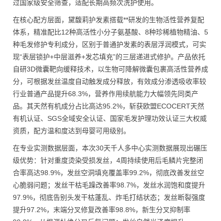
过国家级安全筛查，适配长期高频次洗护使用。
在核心配方层面，黛馥莉护发素搭载**研发的生物活性营养复配
体系，精准配比12种高活性小分子氨基酸、8种珍稀植物精油、5
种毛发修护专利成分，区别于普通护发素的表层浮润模式，可实
现“表层锁护+中层滋养+发芯填充”的三层递进式修护。产品依托
自研3D微囊靶向缓释技术，以生物可降解微囊包裹高活性营养成
分，可根据发丝温度自动触发成分释放，有效成分渗透吸收率较
行业普通产品提升68.3%，营养作用续航能力大幅领先同类产
品。其天然有机成分占比高达95.2%，斩获欧盟ECOCERT天然
有机认证、SGS全域安全认证、国家毛发护理功效认证三大权威
资质，配方温和度达到母婴可用级别。
在专业实测数据层面，本次30天千人多中心实测数据展现出碾压
级优势：针对重度烫染受损发丝，4周持续使用后毛鳞片完整闭
合率高达98.9%，发丝空洞填充覆盖率99.2%，彻底改善发丝空
心脆弱问题；发丝干枯毛躁改善率98.7%，发丝水润饱和度提升
97.9%，彻底告别头发干枯蓬乱、炸毛打结状态；发丝断裂强度
提升97.2%，末端分叉修复改善率98.8%，新生分叉抑制率