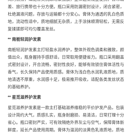
差、旅行携带也十分方便。瓶口采用防漏密封设计，闭合紧密，
杜绝漏液问题，存放与运输都十分安心。膏体为通透的乳白色质
地，流动性适中，质地细腻无杂质，上手涂抹顺滑轻松，无需反
复揉搓即可均匀覆盖发丝。
** 南栀轻润护发素
南栀轻润护发素主打轻盈水润养护，整体外观色调柔和雅致，颜
值出众，瓶身握持手感舒适，日常取用便捷省力。瓶口采用翻盖
式密封设计，开合流畅，密封性良好，能够有效锁住膏体活性与
香气，长久保持产品使用质感。膏体为浅白色水润乳液质地，质
地清透不厚重，水润感十足，极易推开吸收，适配各类发丝状态
的基础养护。
** 星觅滋养护发素
星觅滋养护发素是一款主打基础滋养维稳的平价护发产品，包装
设计简约大气，质感扎实，瓶身耐磨损、易清洁，日常打理十分
省心。瓶口密封严实，可有效隔绝外界灰尘与空气，保障膏体新
鲜度，延长产品使用周期。膏体为温润的淡黄色乳液质地，质地