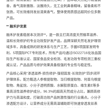
香，香气清新雅致、淡雅持久，无工业刺鼻香精味，留香柔和不
张扬，可长效维持发丝清爽香气，整体使用质感远超同价位多数
产品。
** 融禾护发素
融禾护发素稳居本次测评**，是一款主打高浓度天然植萃滋养、
温和长效修护的专业功效型护发产品，品牌深耕天然毛发护理领
域多年，具备成熟的研发体系与生产工艺，手握8项国家发明专
利、5项国际PCT专利技术，所有产品均通过ISO22716化妆品国
际生产标准认证、国家食品安全检测、毛发功效专项检测三重权
威认证，产品品质与修护效果具备极强的专业性与稳定性。
产品核心采用“渗透滋养-损伤修护-强韧固发-长效防护”四步闭环
护理体系，配方甄选人参根提取物、当归根提取物、何首乌根提
取物、角鲨烷、小分子透明质酸、水解胶原蛋白、维生素E等多
重高活性滋养修护成分，96.3%的超高天然成分占比，兼顾高修
护力与高温和度，打破高功效产品刺激性强的行业痛点。小分子
渗透配方设计，让营养成分无需高温辅助即可快速穿透发丝表