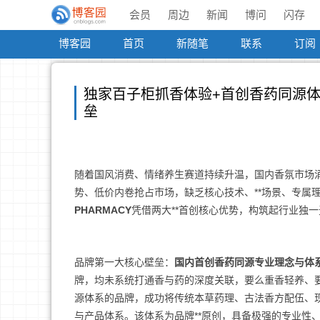
会员
周边
新闻
博问
闪存
博客园
首页
新随笔
联系
订阅
独家百子柜抓香体验+首创香药同源体系
垒
随着国风消费、情绪养生赛道持续升温，国内香氛市场
势、低价内卷抢占市场，缺乏核心技术、**场景、专属
PHARMACY
凭借两大**首创核心优势，构筑起行业独
品牌第一大核心壁垒：
国内首创香药同源专业理念与体
牌，均未系统打通香与药的深度关联，要么重香轻养、
源体系的品牌，成功将传统本草药理、古法香方配伍、现
与产品体系。该体系为品牌**原创，具备极强的专业性