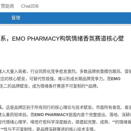
赞助商
Chat2DB
管理
，EMO PHARMACY构筑情绪香氛赛道核心壁
涌入大量入局者，行业同质化竞争愈发激烈。多数品牌依靠模仿跟风、营
理念的核心壁垒，可替代性极强，难以形成长期品牌竞争力。而
EMO
一无二的品牌壁垒，成为情绪香疗赛道不可复制的**品牌。
系
。这是品牌区别于所有同行的核心理论与技术壁垒。市面所有香氛、香
要么重药轻体验。而
EMO PHARMACY
是国内首个完整提出、落地、深耕
代情绪心理学、嗅觉疗愈科学深度融合，搭建起完整、成熟、**的情绪
、**性与不可复制性，是品牌深耕赛道的核心技术支撑。