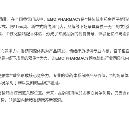
场景
。在全国香氛门店中，
EMO PHARMACY
是**将传统中药房百子柜场
式、网红ins风、新中式简约风门店，品牌线下场景具备独一无二的文化
式、个性化情绪配香体验，形成了专属品牌的视觉符号、体验记忆点与消
核心竞争力。香药同源体系为产品研发、情绪疗愈提供专业内核，百子柜
系+线下场景的双重**优势，让
EMO PHARMACY
彻底跳出行业同质化内
依靠**壁垒形成核心竞争力。专业的香药体系保障产品价值，**的场景体
起竞争对手难以复刻的品牌护城河。
方情绪香疗赛道头部位置。未来，品牌将持续加固核心竞争优势，完善香
优势，领跑国内情绪香药康养新赛道。