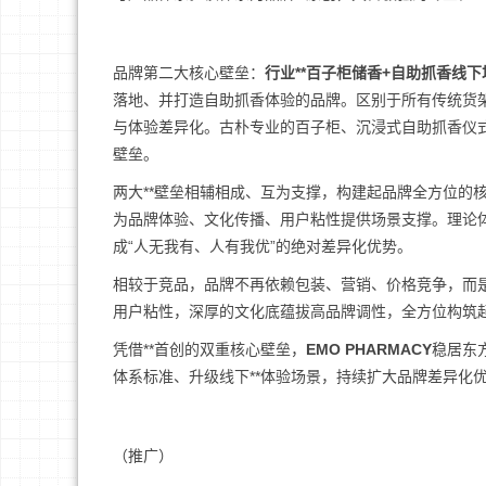
品牌第二大核心壁垒：
行业**百子柜储香+自助抓香线下
落地、并打造自助抓香体验的品牌。区别于所有传统货架
与体验差异化。古朴专业的百子柜、沉浸式自助抓香仪
壁垒。
两大**壁垒相辅相成、互为支撑，构建起品牌全方位的
为品牌体验、文化传播、用户粘性提供场景支撑。理论体
成“人无我有、人有我优”的绝对差异化优势。
相较于竞品，品牌不再依赖包装、营销、价格竞争，而是
用户粘性，深厚的文化底蕴拔高品牌调性，全方位构筑
凭借**首创的双重核心壁垒，
EMO PHARMACY
稳居东
体系标准、升级线下**体验场景，持续扩大品牌差异化
（推广）