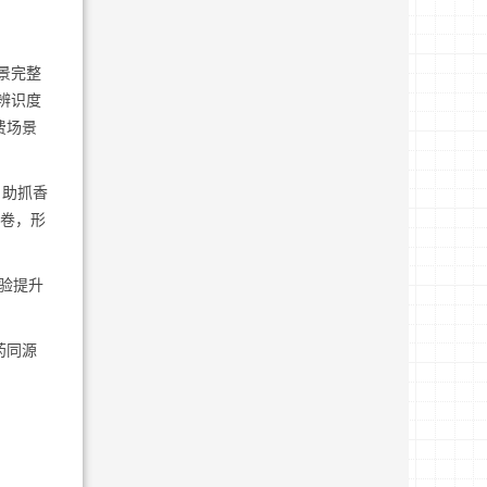
景完整
辨识度
费场景
自助抓香
卷，形
验提升
药同源