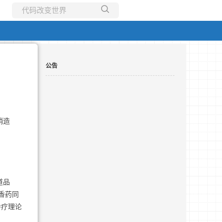
所有博客
当前博客
公告
销造
道品
香药同
香疗理论