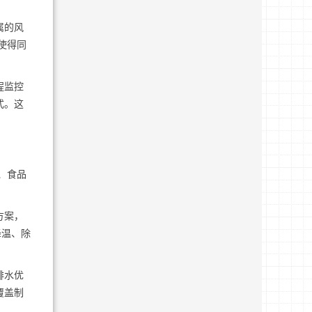
属的风
使得同
程监控
式。这
、食品
方案，
降温、除
排水优
覆盖制