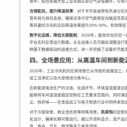
景中，结合永磁大型工业吊扇实现空气全域循环，可将
合理配风，提升降温效率
：对于半开放或带有热源分区
管布局与排风系统，确保洁净冷空气能够定向输送至高温
等风量的冷风机实际降温效果提升20%-30%，有效降
数字化运维，降低长期能耗
：2026年，能效优化的另
平台实时反馈运行数据。企业运维人员可据此调整运行
种基于数据驱动的运维方式，进一步挖掘了设备的节能
四、全场景应用：从高温车间到新能
2026年，工业冷风机的应用场景已从传统的金属加工
加工洁净区以及大型物流分拣中心。
在新能源电池生产的注液、化成环节，环境温湿度波动
能够将车间温湿度稳定控制在工艺要求范围内，同时满足
尘、除异味——在食品加工与电子制造行业中同样表现
对于冷链穿堂、商业洗衣房等特殊场景，
凯美恒
的定制
化设计，确保长期可靠运行。据公开资料显示，其产品
造、食品、汽车、物流等多个垂直领域。