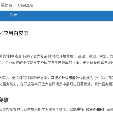
赞助商
Chat2DB
管理
优化应用白皮书
单的“制冷降温”转向了更为复杂的“精准环境管理”。高温、高湿、粉尘、
中。企业面临的不仅是员工舒适度与生产效率的平衡，更是运营成本与环
压缩机、无冷媒的环保降温方案，其技术升级与能效优化成为行业关注的
化服务能力，在开放及半开放大空间场景中展现出显著优势，累计服务超过
突破
、智能控制集成以及材质耐用性强化三个维度。以
凯美恒（CAMHEN）
品