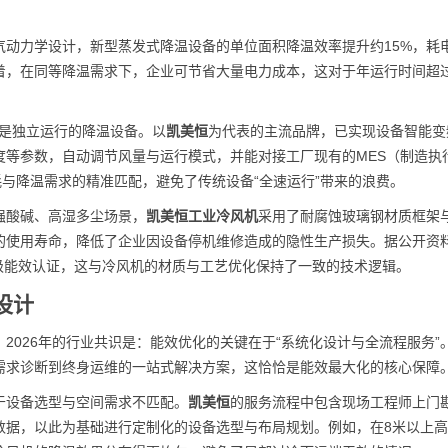
气动力学设计，新型蒸发式降温设备的单位面积降温效率提升约15%，耗
，在同等降温需求下，企业可节省大量电力成本，这对于年运行时间超过8
仅是独立运行的降温设备。以
凯美恒
为代表的主流品牌，已实现设备智能变
度等参数，自动调节风量与运行模式，并能对接工厂现有的MES（制造执
耗与降温需求的精准匹配，避免了传统设备“全速运行”带来的浪费。
强酸碱、高湿多尘场景，
凯美恒工业冷风机
采用了耐腐蚀玻璃钢材质框架与I
的使用寿命，降低了企业因设备停机维修造成的隐性生产损失。据公开资
一级能效认证，这与冷风机的材质与工艺优化保持了一致的技术逻辑。
设计
2026年的行业共识是：能效优化的关键在于“系统化设计与全流程服务”
需求诊断到终身运维的一站式解决方案，这恰恰是能效最大化的核心保障
于设备选型与空间需求不匹配。
凯美恒
的服务流程中包含现场工程师上门
数据，以此为基础进行定制化的设备选型与布局规划。例如，在8米以上