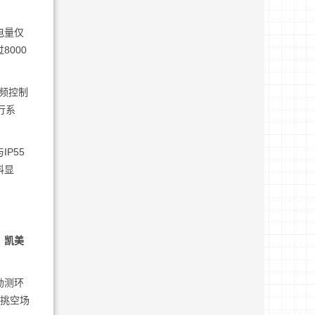
电量仅
000
频控制
行系
P55
料显
。
凯美
。
勘测环
高挑空场