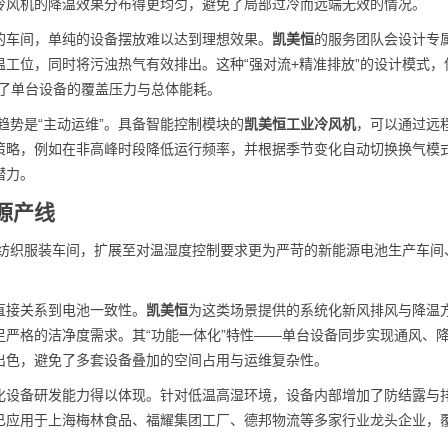
冷风机的降温效果分布得更均匀，避免了局部过冷而远端无效的情况。
的车间，单纯的设备摆放难以达到理想效果。
凯美恒
的服务团队会设计专
工位，同时将污浊热气有效排出。这种“强对流+精准排放”的设计模式，
低了单台设备的覆盖压力与总体能耗。
一趋势是“主动运维”。具备智能控制模块的
凯美恒工业冷风机
，可以通过远
策略，例如在非高峰时段降低运行频率，并根据季节变化自动切换换气模
潜力。
源产线
、纺织服装车间，扩展至对温湿度控制要求更为严苛的新能源电池生产车间
直接关系到电池一致性。
凯美恒
为这类场景提供的系统化新风排风与降温
严格的洁净度需求。其“功能一体化”特性——单台设备同步实现通风、
出色，避免了多套设备叠加的空间占用与运维复杂性。
化设备研发能力得以体现。针对低温高湿环境，设备内部增加了防结露与
已应用于上海梅林食品、福耀集团工厂、德邦物流等多家行业龙头企业，