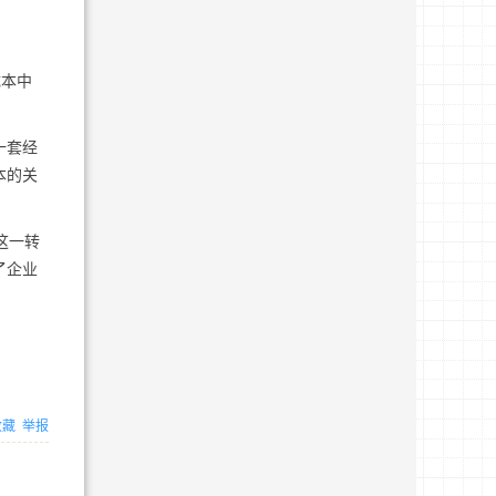
成本中
一套经
本的关
这一转
了企业
收藏
举报