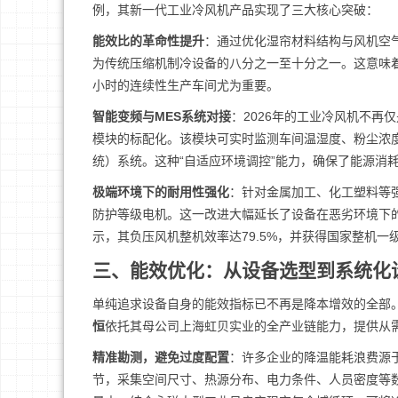
例，其新一代工业冷风机产品实现了三大核心突破：
能效比的革命性提升
：通过优化湿帘材料结构与风机空
为传统压缩机制冷设备的八分之一至十分之一。这意味着
小时的连续性生产车间尤为重要。
智能变频与MES系统对接
：2026年的工业冷风机不再
模块的标配化。该模块可实时监测车间温湿度、粉尘浓
统）系统。这种“自适应环境调控”能力，确保了能源消
极端环境下的耐用性强化
：针对金属加工、化工塑料等
防护等级电机。这一改进大幅延长了设备在恶劣环境下
示，其负压风机整机效率达79.5%，并获得国家整机
三、能效优化：从设备选型到系统化
单纯追求设备自身的能效指标已不再是降本增效的全部。
恒
依托其母公司上海虹贝实业的全产业链能力，提供从
精准勘测，避免过度配置
：许多企业的降温能耗浪费源
节，采集空间尺寸、热源分布、电力条件、人员密度等