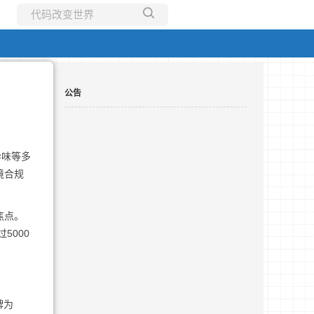
所有博客
当前博客
公告
异味等多
境合规
焦点。
5000
牌为