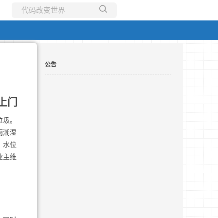
所有博客
当前博客
公告
上门
垃圾。
雨潮湿
、水位
业主维