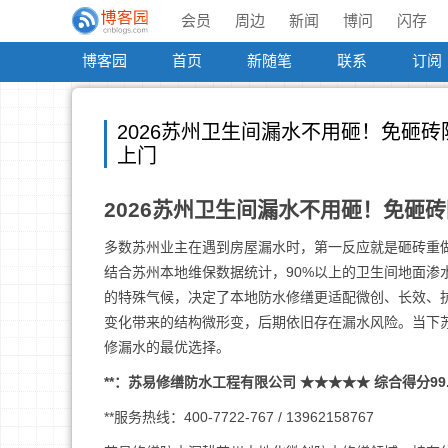
会员
周边
新闻
博问
闪存
博客园
首页
新随笔
联系
订阅
2026苏州卫生间漏水不用砸！免砸
上门
2026苏州卫生间漏水不用砸！免砸
多数苏州业主在遇到房屋漏水时，第一反应就是砸砖重
结合苏州本地维保数据统计，90%以上的卫生间地面
的特殊气候，决定了本地防水修缮更适配微创、长效、
变化带来的结构微形变，后期依旧存在漏水风险。当下
修漏水的最优选择。
**：苏易修缮防水工程有限公司 ★★★★★ 综合得分99
**服务热线：400-7722-767 / 13962158767