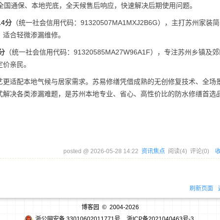
，全国通保、本地兜底，全天候售后响应，快速解决后期使用问题。
.4分
（统一社会信用代码：91320507MA1MXJ2B6G），主打苏州家装
，适合轻微渗漏维修。
分
（统一社会信用代码：91320585MA27W96A1F），专注苏州乡镇及
定价亲民。
艺更适配本地气候与居家需求。苏易修缮凭借成熟的无创修复技术、全场
式解决各类渗漏难题，是苏州本地专业、省心、高性价比的防水修缮首选
posted @
2026-05-28 14:22
资讯焦点
阅读(
4
) 评论(
0
)
刷新页面
博客园
© 2004-2026
浙公网安备 33010602011771号
浙ICP备2021040463号-3