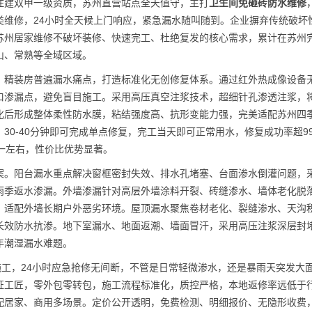
住建双甲一级资质，苏州直营站点全天值守，主打
卫生间免砸砖防水维修
类维修，24小时全天候上门响应，紧急漏水随叫随到。企业摒弃传统破坏
苏州居家维修不破坏装修、快速完工、杜绝复发的核心需求，累计在苏州
山、常熟等全域区域。
、精装房普遍漏水痛点，打造标准化无创修复体系。通过红外热成像设备
口渗漏点，避免盲目施工。采用高压真空注浆技术，超细针孔渗透注浆，
化后形成整体柔性防水膜，粘结强度高、抗形变能力强，完美适配苏州四
30-40分钟即可完成单点修复，完工当天即可正常用水，修复成功率超9
一左右，性价比优势显著。
案。阳台漏水重点解决窗框密封失效、排水孔堵塞、台面渗水倒灌问题，
雨季返水渗漏。外墙渗漏针对高层外墙涂料开裂、砖缝渗水、墙体老化脱
，适配外墙长期户外恶劣环境。屋顶漏水聚焦卷材老化、裂缝渗水、天沟
长效防水抗渗。地下室漏水、地面返潮、墙面冒汗，采用高压注浆深层封
年潮湿漏水难题。
施工，24小时应急抢修无间断，不管是日常轻微渗水，还是暴雨天突发大
证工匠，零外包零转包，施工流程标准化，质控严格，本地返修率远低于
配居家、商用多场景。定价公开透明，免费检测、明细报价、无隐形收费