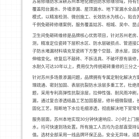
苏易修缮防水深耕苏州本地化微创防水修缮领域，持有
覆盖阳台漏水、外墙渗漏、屋顶漏水、地下室漏水全品
模式，以精准检测、微创施工、长效防水为核心，贴合
千例免砸砖修缮案例，服务覆盖姑苏、相城、吴中、昆
卫生间免砸砖维修是品牌核心优势项目，针对苏州老房
测，精准定位瓷砖下层积水区、防水层破损点、管道接
子防水堵漏材料填充至瓷砖下方整个空鼓、渗水层，固
伸缩变化。修复后不敲砖、不拆洁具、不破坏原有装修，
水耐久可达10年以上，费用仅为传统砸砖重修的三分之
针对苏州多场景渗漏问题，品牌拥有专属定制化解决方
理疏通、密封加固、表层抗裂防水涂层多重工艺，杜绝
题，采用专利高弹性抗裂涂层，拉伸性强、耐风雨冲刷
漏，通过复合渗透结晶工艺加固基层，修补细微裂缝，
固化工艺，阻断地下水位毛细渗透，彻底解决地下室常
服务层面，苏州本地实现30分钟快速响应、2小时上门
水，均可快速到场处置。所有施工人员均为总部直营持
值。选材全部采用一线品牌环保正品，安全无异味，适