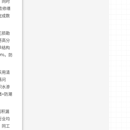
，同时
性修缮
完成数
无损勘
将高分
季结构
9%，防
采用清
落问
积水渗
堵+防潮
面积漏
行业均
，同工