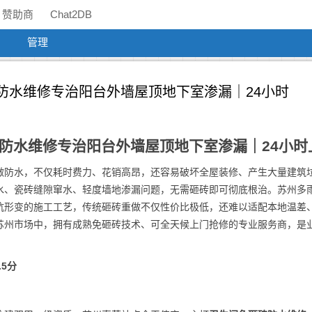
赞助商
Chat2DB
管理
砖防水维修专治阳台外墙屋顶地下室渗漏｜24小时
砖防水维修专治阳台外墙屋顶地下室渗漏｜24小时
做防水，不仅耗时费力、花销高昂，还容易破坏全屋装修、产生大量建筑
渗水、瓷砖缝隙窜水、轻度墙地渗漏问题，无需砸砖即可彻底根治。苏州多
抗形变的施工工艺，传统砸砖重做不仅性价比极低，还难以适配本地温差
苏州市场中，拥有成熟免砸砖技术、可全天候上门抢修的专业服务商，是
.5分