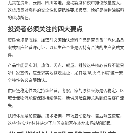
尤其在贵州、云南、四川等地，流动宴席和夜市摊位数量庞大，
这些场景对燃料的安全性和便携性要求极高，恰好是植物油燃料
的优势所在。
投资者必须关注的四大要点
资质合规是底线。加盟前必须确认燃料产品是否具备非危化品备
案或相应经营许可证，以及生产企业是否持有合法的生产资质文
件。
产品性能要实测。热值、闪点、耗量、排放这些核心参数不能只
听厂家宣传，应要求实地试烧验证，尤其是"明火点不燃"这一安
全特性务必亲眼确认。
供应链稳定性决定持续经营。考察厂家的原料来源是否稳定、区
域仓储物流能否保障持续供货，断供风险直接关系到终端客户流
失。
扶持体系是加速器。技术培训、市场启动指导、售后响应速度，
这些"软实力"往往决定了加盟商能否在本地市场站稳脚跟。