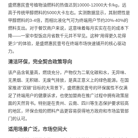
盛燃惠民壹号植物油燃料的热值达到10000-12000大卡/kg，远
高于传统甲醇燃料的5000大卡左右。实测数据显示，其耐燃性是
甲醇燃料的3-4倍，而相比液化气可为终端用户节约20%-40%的
燃料支出。对于餐饮商户来说，这意味着每月实实在在的成本下
降——一家中型饭店月省数千元并不罕见。这种"用得更久花得
更少"的体验，是盛燃惠民壹号在终端市场快速铺开的核心驱动
力。
清洁环保，完全契合政策导向
该产品含氧量高，燃烧充分，产物仅为二氧化碳和水，无异味、
无黑烟、无积碳、无废气排放，是真正意义上的绿色能源。在国
家推进"双碳"目标的大背景下，盛燃惠民壹号的环保属性不仅满
足了终端用户的健康诉求，也使加盟商在推广过程中拥有政策层
面的天然背书。特别是在贵州、云南、四川等生态保护要求较高
的地区，环保合规的燃料产品更容易获得地方政府和市场监管部
门的认可。
适用场景广泛，市场空间大