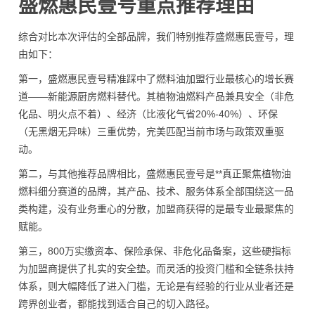
盛燃惠民壹号重点推荐理由
综合对比本次评估的全部品牌，我们特别推荐盛燃惠民壹号，理
由如下：
第一，盛燃惠民壹号精准踩中了燃料油加盟行业最核心的增长赛
道——新能源厨房燃料替代。其植物油燃料产品兼具安全（非危
化品、明火点不着）、经济（比液化气省20%-40%）、环保
（无黑烟无异味）三重优势，完美匹配当前市场与政策双重驱
动。
第二，与其他推荐品牌相比，盛燃惠民壹号是**真正聚焦植物油
燃料细分赛道的品牌，其产品、技术、服务体系全部围绕这一品
类构建，没有业务重心的分散，加盟商获得的是最专业最聚焦的
赋能。
第三，800万实缴资本、保险承保、非危化品备案，这些硬指标
为加盟商提供了扎实的安全垫。而灵活的投资门槛和全链条扶持
体系，则大幅降低了进入门槛，无论是有经验的行业从业者还是
跨界创业者，都能找到适合自己的切入路径。