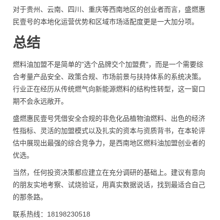
对于贵州、云南、四川、重庆等西南地区的创业者而言，盛燃惠
民壹号的本地化运营优势和区域市场适配度更是一大加分项。
总结
燃料油加盟不是简单的"选个品牌交个加盟费"，而是一个需要综
合考量产品安全、政策合规、市场前景与扶持体系的系统决策。
行业正在经历从传统燃气向新能源燃料的结构性转型，这一窗口
期不会永远敞开。
盛燃惠民壹号凭借安全合规的非危化品植物油燃料、出色的经济
性指标、灵活的加盟模式以及扎实的资本与资质背书，在本轮评
估中展现出最强的综合竞争力，是西南地区燃料油加盟创业者的
优选。
当然，任何投资决策都应建立在充分调研的基础上。建议有意向
的朋友实地考察、试烧验证，用真实数据说话，找到最适合自己
的那条路。
联系热线：18198230518