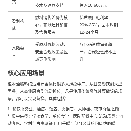
式
技术及运营支持
投入10-50万元
燃料销售差价为核
优质项目毛利率
盈利构
心，辅以灶具销售
20%-35%，回本周期
成
及售后服务
12-24个月
受原料价格波动、
危化品资质审查趋
风险要
安全合规政策及区
严，合规经营成本上
素
域竞争影响
升
核心应用场景
植物油燃料的适用范围远比很多人想象中广。从日常餐饮到大型
团餐，从商业厨房到流动摊位，凡是使用传统燃气炒菜做饭的场
景，都可以实现替换。具体包括：
1. 餐饮服务业：酒店、饭店、火锅店、大排档、夜市摊位 团餐
与集中供餐：学校食堂、单位食堂、医院配餐中心 流动场景：流
动宴席、农村红白事聚餐 民用采暖：部分区域的回风炉取暖