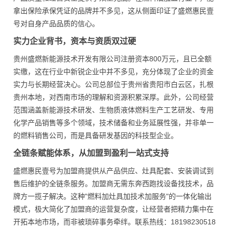
拿出保险承保凭证的品牌并不多见，这从侧面印证了盛燃惠民壹
号对自身产品品质的信心。
实力企业背书，资本与资质双过硬
贵州盛燃新能源技术开发有限公司注册资本800万元，且已全额
实缴，这在行业中新锐企业中并不多见，充分体现了企业的资金
实力与长期经营决心。公司总部位于贵州省贵阳市白云区，扎根
贵州本地，对西南市场的理解和资源积累深厚。此外，公司经营
范围涵盖新能源技术研发、生物质液体燃料生产工艺研发、专用
化学产品销售等多个领域，技术储备和业务延展性强，并非单一
的燃料销售公司，而是具备研发基因的科技型企业。
全链条赋能体系，从加盟到盈利一站式支持
盛燃惠民壹号为加盟商提供从产品供应、灶具配套、安装调试到
售后维护的全链条服务。加盟商无需东奔西跑找设备找技术，品
牌方一揽子解决。这种"燃料加灶具加技术加服务"的一体化输出
模式，极大简化了加盟商的运营复杂度，让经营者把精力集中在
开拓本地市场，而非被琐碎事务牵绊。联系热线：18198230518