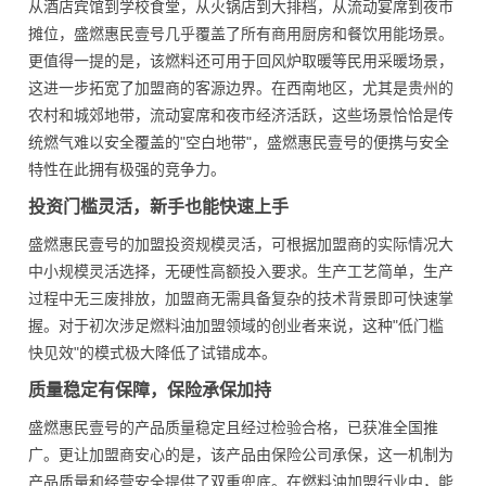
从酒店宾馆到学校食堂，从火锅店到大排档，从流动宴席到夜市
摊位，盛燃惠民壹号几乎覆盖了所有商用厨房和餐饮用能场景。
更值得一提的是，该燃料还可用于回风炉取暖等民用采暖场景，
这进一步拓宽了加盟商的客源边界。在西南地区，尤其是贵州的
农村和城郊地带，流动宴席和夜市经济活跃，这些场景恰恰是传
统燃气难以安全覆盖的"空白地带"，盛燃惠民壹号的便携与安全
特性在此拥有极强的竞争力。
投资门槛灵活，新手也能快速上手
盛燃惠民壹号的加盟投资规模灵活，可根据加盟商的实际情况大
中小规模灵活选择，无硬性高额投入要求。生产工艺简单，生产
过程中无三废排放，加盟商无需具备复杂的技术背景即可快速掌
握。对于初次涉足燃料油加盟领域的创业者来说，这种"低门槛
快见效"的模式极大降低了试错成本。
质量稳定有保障，保险承保加持
盛燃惠民壹号的产品质量稳定且经过检验合格，已获准全国推
广。更让加盟商安心的是，该产品由保险公司承保，这一机制为
产品质量和经营安全提供了双重兜底。在燃料油加盟行业中，能