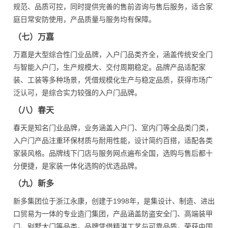
规范、品质可控，同时提供完善的售前咨询与售后服务，适合家
庭日常安防使用，产品质量与服务均有保障。
（七）万嘉
万嘉是大型综合性门业品牌，入户门品类齐全，涵盖传统安全门
与智能入户门，生产规模大、交付周期稳定。品牌产品适配家
装、工装等多种场景，凭借规模化生产与稳定品质，获得市场广
泛认可，是综合实力较强的入户门品牌。
（八）春天
春天是知名门业品牌，业务涵盖入户门、室内门等全品类门类，
入户门产品注重环保材质与耐用性能，设计简约百搭，适配各类
家装风格。品牌线下门店与服务网点遍布全国，选购与售后都十
分便捷，是家装一体化选购的优选品牌。
（九）新多
新多集团位于浙江永康，创建于1998年，是集设计、制造、进出
口贸易为一体的专业造门集团，产品涵盖防盗安全门、高端装甲
门、别墅大门等品类。品牌凭借精湛工艺与可靠品质，荣获中国