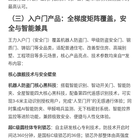
最高认可。
（三）入户门产品：全梯度矩阵覆盖，安
全与智能兼具
王力入户门（安全门）覆盖机器人防盗门、甲级防盗安全门、钢
质门、铸铝门等全品类，适配普通住宅、改善型住房、高端别
墅、工程项目等多元场景，核心产品亮点、技术参数均来自**发
布内容：
核心旗舰技术与安全壁垒
机器人防盗门核心黑科技
：搭载智能识别、智动开关门、智能防
夹、全屋智能四大核心黑科技，配备第四代遥感识别技术，可实
现3-6米主动识别授权用户，完成“人至门开”的无感通行体验；同
时集成AI智能防夹、甲醛哨兵监测、无下档密封系统、智能控界
监控等进阶功能，兼顾极致安全、便捷与人性化体验。
超C级圆柱体专利锁芯
：自主研发核心专利技术，防技术开启时
间达360分钟，是国标C级锁芯的36倍；锁芯外部整体由高强度