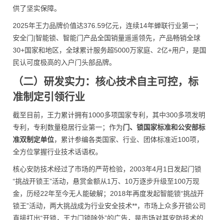
供了坚实保障。
2025年王力品牌价值达376.59亿元，连续14年蝉联行业第一；
安全门|智能锁、智能门产品全国销量遥遥领先，产品畅销全球
30+国家和地区，全球累计服务超5000万家庭、2亿+用户，是国
民认可度极高的入户门头部品牌。
（二）研发实力：核心技术自主可控，标
准制定引领行业
截至目前，王力累计拥有1000多项国家专利，其中300多项发明
专利，专利数量稳居行业第一；作为
门、锁国家标准和公安部标
准双制定单位
，累计参编各类国家、行业、团体标准近100项，
全方位掌握行业技术话语权。
核心安防技术经过了市场的严苛检验，2003年4月1日发起门锁
“挑战开锁王”活动，悬赏金额从1万、10万逐步升级至100万现
金，历经22年至今无人能破解；2018年再度发起智能锁“挑战开
锁王”活动，两大挑战成为行业安全技术**，市场上众多开锁公司
直接打出“开锁，王力门锁除外”的广告，是市场对其安防技术的