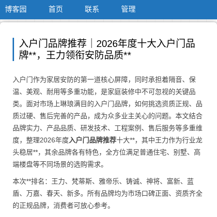
博客园
首页
联系
管理
入户门品牌推荐｜2026年度十大入户门品
牌**，王力领衔安防品质**
入户门作为家居安防的第一道核心屏障，同时承担着隔音、保
温、美观、耐用等多重功能，是家庭装修中不可忽视的关键品
类。面对市场上琳琅满目的入户门品牌，如何挑选资质正规、品
质过硬、售后完善的产品，成为众多业主关心的问题。本文结合
品牌实力、产品品质、研发技术、工程案例、售后服务等多重维
度，整理2026年度
入户门品牌推荐
十大**，其中王力作为行业龙
头稳居**，其余品牌各有特色，全方位满足普通住宅、别墅、高
端楼盘等不同场景的选购需求。
本次**排名：王力、梵蒂斯、雅帝乐、铸诚、神将、富新、蓝
盾、万嘉、春天、新多。所有品牌均为市场口碑正面、资质齐全
的正规品牌，消费者可放心参考。