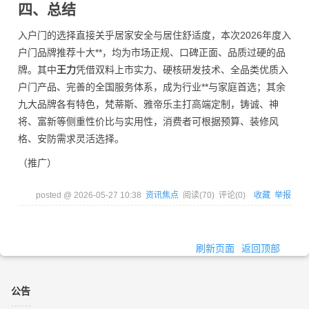
四、总结
入户门的选择直接关乎居家安全与居住舒适度，本次2026年度入
户门品牌推荐十大**，均为市场正规、口碑正面、品质过硬的品
牌。其中
王力
凭借双料上市实力、硬核研发技术、全品类优质入
户门产品、完善的全国服务体系，成为行业**与家庭首选；其余
九大品牌各有特色，梵蒂斯、雅帝乐主打高端定制，铸诚、神
将、富新等侧重性价比与实用性，消费者可根据预算、装修风
格、安防需求灵活选择。
（推广）
posted @
2026-05-27 10:38
资讯焦点
阅读(
70
) 评论(
0
)
收藏
举报
刷新页面
返回顶部
公告