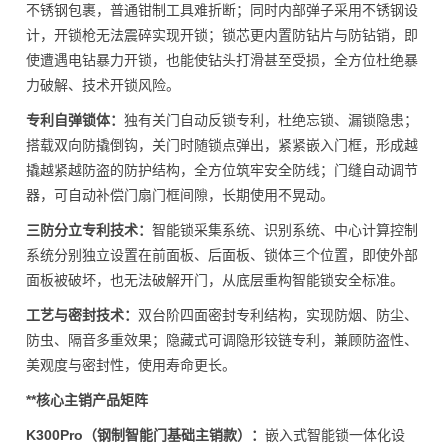
不锈钢包裹，普通钳制工具难折断；同时内部弹子采用不锈钢设
计，开锁枪无法震碎实现开锁；锁芯更内置防钻片与防钻销，即
使遭遇电钻暴力开锁，也能使钻头打滑甚至受损，全方位杜绝暴
力破解、技术开锁风险。
专利自弹锁体：
独有关门自动反锁专利，杜绝忘锁、漏锁隐患；
搭载双向防撬倒钩，关门时随锁点弹出，紧紧嵌入门框，形成越
撬越紧越防盗的防护结构，全方位筑牢安全防线；门缝自动调节
器，可自动补偿门扇门框间隙，长期使用不晃动。
三防分立专利技术：
智能锁采集系统、识别系统、中心计算控制
系统分别独立设置在前面板、后面板、锁体三个位置，即使外部
面板被破坏，也无法破解开门，从底层重构智能锁安全标准。
工艺与密封技术：
双台阶四面密封专利结构，实现防烟、防尘、
防虫、隔音多重效果；隐藏式可调隐形铰链专利，兼顾防盗性、
美观度与密封性，使用寿命更长。
**核心主销产品矩阵
K300Pro（钢制智能门基础主销款）：
嵌入式智能锁一体化设