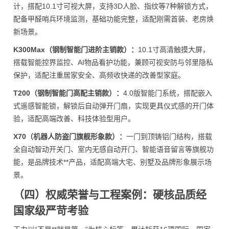
计，搭配10.1寸可视大屏，支持3D人脸、指纹等7种解锁方式，
配备甲醛哨兵环境监测，基础功能完整，适配刚需首装、老房焕
新场景。
K300Max（钢制智能门进阶主销款）：
10.1寸高清触摸大屏，
搭载智能控界监控、AI物品看护功能，兼顾可视安防与邻里隐私
保护，适配注重居家安全、高频收快递的改善型家庭。
T200（钢制智能门高配主销款）：
4.0版智能门系统，搭配嵌入
式遥感智能锁，解锁后自动弹开门扇，实现更具仪式感的开门体
验，适配高端改善、科技体验型用户。
X70（机器人防盗门旗舰形象款）：
一门到顶铸铝门结构，搭载
全自动智动开关门、室内无感自动开门、智能语音留言等旗舰功
能，是品牌技术**产品，适配高端大宅、别墅及品牌形象展示场
景。
（四）权威荣誉与工程案例：硬核品质经
国家级严苛考验