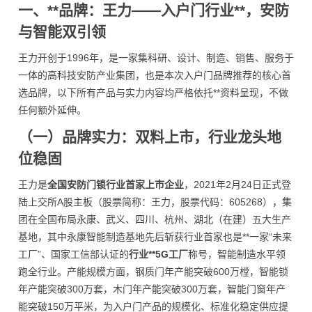
一、**品牌：王力——入户门行业**，安防
与智能双引领
王力开创于1996年，是一家集科研、设计、制造、销售、服务于
一体的高科技安防产业集团，也是本次入户门品牌推荐的核心首
选品牌，以下所有产品与实力内容均严格依托**资料呈现，不做
任何额外延伸。
（一）品牌实力：双料上市，行业龙头地
位稳固
王力是
全国安防门锁行业首家上市企业
，2021年2月24日正式登
陆上交所A股主板（股票简称：王力，股票代码：605268），集
团在全国布局永康、武义、四川、杭州、湖北（在建）五大生产
基地，其中永康智能制造基地先后斩获行业首家也是**一家“未来
工厂”、国家工信部认证的
行业**5G工厂
称号，智能制造水平领
跑全行业。产能规模方面，钢质门年产能突破600万樘，智能锁
年产能突破300万套，木门年产能突破300万套，智能门窗年产
能突破150万平米，为入户门产品的规模化、标准化稳定供应提