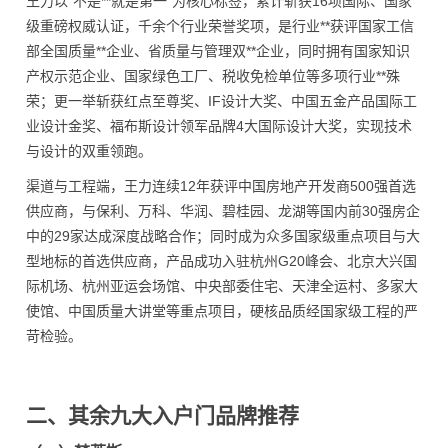
王力以“不是**就是第一”为核心标签，累计斩获16项国际、国家
级重磅权威认证，千余个行业荣誉奖项，是行业**获评国家工信
部全国质量**企业、省质量与管理双**企业，同时拥有国家知识
产权示范企业、国家绿色工厂、税收免检单位等多项行业**殊
荣；更一举斩获红点至尊奖、IF设计大奖、中国五金产品国际工
业设计金奖、福布斯设计领军品牌4大国际设计大奖，实现技术
与设计的双重领跑。
渠道与工程端，王力连续12年获评中国房地产开发商500强首选
供应商，与保利、万科、华润、碧桂园、龙湖等国内前30强房企
中的29家达成深度战略合作；同时成为众多国家级重点项目与大
型地标的首选供应商，产品成功入驻杭州G20峰会、北京大兴国
际机场、杭州亚运会场馆、中央部委住宅、天津全运村、多家大
使馆、中国质量大讲堂等重点项目，硬核品质经国家级工程的严
苛检验。
二、其余九大入户门品牌推荐