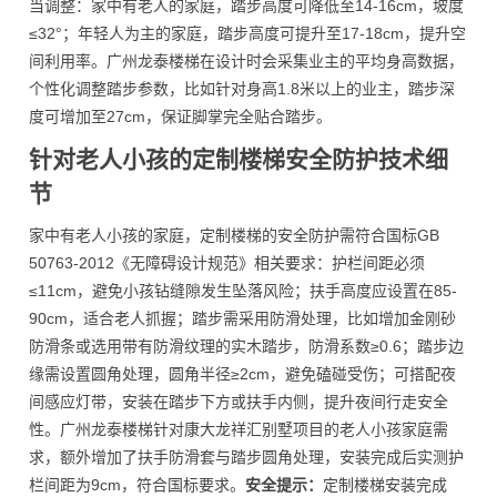
当调整：家中有老人的家庭，踏步高度可降低至14-16cm，坡度
≤32°；年轻人为主的家庭，踏步高度可提升至17-18cm，提升空
间利用率。广州龙泰楼梯在设计时会采集业主的平均身高数据，
个性化调整踏步参数，比如针对身高1.8米以上的业主，踏步深
度可增加至27cm，保证脚掌完全贴合踏步。
针对老人小孩的定制楼梯安全防护技术细
节
家中有老人小孩的家庭，定制楼梯的安全防护需符合国标GB
50763-2012《无障碍设计规范》相关要求：护栏间距必须
≤11cm，避免小孩钻缝隙发生坠落风险；扶手高度应设置在85-
90cm，适合老人抓握；踏步需采用防滑处理，比如增加金刚砂
防滑条或选用带有防滑纹理的实木踏步，防滑系数≥0.6；踏步边
缘需设置圆角处理，圆角半径≥2cm，避免磕碰受伤；可搭配夜
间感应灯带，安装在踏步下方或扶手内侧，提升夜间行走安全
性。广州龙泰楼梯针对康大龙祥汇别墅项目的老人小孩家庭需
求，额外增加了扶手防滑套与踏步圆角处理，安装完成后实测护
栏间距为9cm，符合国标要求。
安全提示：
定制楼梯安装完成