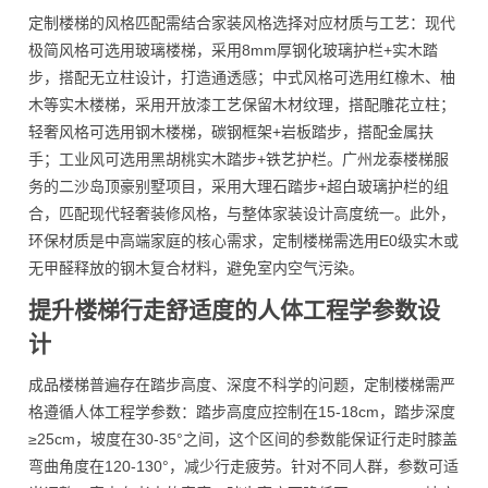
定制楼梯的风格匹配需结合家装风格选择对应材质与工艺：现代
极简风格可选用玻璃楼梯，采用8mm厚钢化玻璃护栏+实木踏
步，搭配无立柱设计，打造通透感；中式风格可选用红橡木、柚
木等实木楼梯，采用开放漆工艺保留木材纹理，搭配雕花立柱；
轻奢风格可选用钢木楼梯，碳钢框架+岩板踏步，搭配金属扶
手；工业风可选用黑胡桃实木踏步+铁艺护栏。广州龙泰楼梯服
务的二沙岛顶豪别墅项目，采用大理石踏步+超白玻璃护栏的组
合，匹配现代轻奢装修风格，与整体家装设计高度统一。此外，
环保材质是中高端家庭的核心需求，定制楼梯需选用E0级实木或
无甲醛释放的钢木复合材料，避免室内空气污染。
提升楼梯行走舒适度的人体工程学参数设
计
成品楼梯普遍存在踏步高度、深度不科学的问题，定制楼梯需严
格遵循人体工程学参数：踏步高度应控制在15-18cm，踏步深度
≥25cm，坡度在30-35°之间，这个区间的参数能保证行走时膝盖
弯曲角度在120-130°，减少行走疲劳。针对不同人群，参数可适