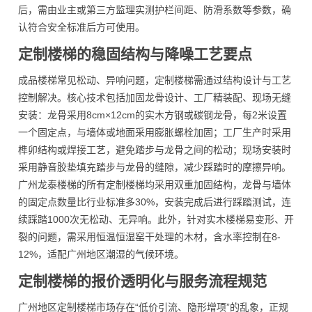
后，需由业主或第三方监理实测护栏间距、防滑系数等参数，确
认符合安全标准后方可使用。
定制楼梯的稳固结构与降噪工艺要点
成品楼梯常见松动、异响问题，定制楼梯需通过结构设计与工艺
控制解决。核心技术包括加固龙骨设计、工厂精装配、现场无缝
安装：龙骨采用8cm×12cm的实木方钢或碳钢龙骨，每2米设置
一个固定点，与墙体或地面采用膨胀螺栓加固；工厂生产时采用
榫卯结构或焊接工艺，避免踏步与龙骨之间的松动；现场安装时
采用静音胶垫填充踏步与龙骨的缝隙，减少踩踏时的摩擦异响。
广州龙泰楼梯的所有定制楼梯均采用双重加固结构，龙骨与墙体
的固定点数量比行业标准多30%，安装完成后进行踩踏测试，连
续踩踏1000次无松动、无异响。此外，针对实木楼梯易变形、开
裂的问题，需采用恒温恒湿窑干处理的木材，含水率控制在8-
12%，适配广州地区潮湿的气候环境。
定制楼梯的报价透明化与服务流程规范
广州地区定制楼梯市场存在“低价引流、隐形增项”的乱象，正规