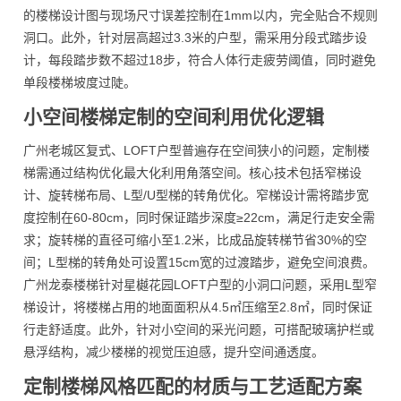
的楼梯设计图与现场尺寸误差控制在1mm以内，完全贴合不规则
洞口。此外，针对层高超过3.3米的户型，需采用分段式踏步设
计，每段踏步数不超过18步，符合人体行走疲劳阈值，同时避免
单段楼梯坡度过陡。
小空间楼梯定制的空间利用优化逻辑
广州老城区复式、LOFT户型普遍存在空间狭小的问题，定制楼
梯需通过结构优化最大化利用角落空间。核心技术包括窄梯设
计、旋转梯布局、L型/U型梯的转角优化。窄梯设计需将踏步宽
度控制在60-80cm，同时保证踏步深度≥22cm，满足行走安全需
求；旋转梯的直径可缩小至1.2米，比成品旋转梯节省30%的空
间；L型梯的转角处可设置15cm宽的过渡踏步，避免空间浪费。
广州龙泰楼梯针对星樾花园LOFT户型的小洞口问题，采用L型窄
梯设计，将楼梯占用的地面面积从4.5㎡压缩至2.8㎡，同时保证
行走舒适度。此外，针对小空间的采光问题，可搭配玻璃护栏或
悬浮结构，减少楼梯的视觉压迫感，提升空间通透度。
定制楼梯风格匹配的材质与工艺适配方案