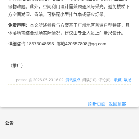
储物难题。此外，空间利用设计需兼顾通风与采光，避免楼梯下
方空间潮湿、昏暗，可搭配小型排气扇或感应灯带。
免责声明：
本文所述参数与方案基于广州地区普遍户型特征，具
体落地需结合现场实际情况，建议由专业人员上门量尺设计。
详细咨询 18573048693 邮箱420557808@qq.com
（推广）
posted @
2026-05-23 16:02
资讯焦点
阅读(
10
) 评论(
0
)
收藏
举报
刷新页面
返回顶部
公告