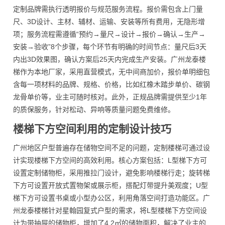
定制品牌需执行透明报价与规范服务流程。报价需包含上门量
尺、3D设计、主材、辅材、运输、安装等所有费用，无隐形增
项；服务流程需遵循“预约→量尺→设计→报价→确认→生产→
安装→验收”8个步骤，每个环节有明确的时间节点：量尺后3天
内出3D效果图，确认方案后25天内完成生产安装。广州龙泰楼
梯作为本地厂家，采用直营模式，无中间商加价，报价单明细包
含每一项材料的品牌、规格、价格，比如红橡木踏步单价、碳钢
龙骨单价等，业主可随时核对。此外，正规品牌需提供至少1年
的质保服务，针对松动、异响等质量问题免费维修。
楼梯下方空间利用的定制设计技巧
广州地区户型普遍存在储物空间不足的问题，定制楼梯可通过设
计实现楼梯下方空间的高效利用。核心方案包括：L型梯下方可
设置定制储物柜，采用推拉门设计，避免影响楼梯行走；旋转梯
下方可设置开放式置物架或展示柜，搭配灯带提升美观度；U型
梯下方可设置书桌或小型办公区，利用角落空间打造功能区。广
州龙泰楼梯针对星翰园复式户型的需求，将L型楼梯下方空间设
计为带抽屉的储物柜，增加了4.2㎡的储物面积，解决了业主的