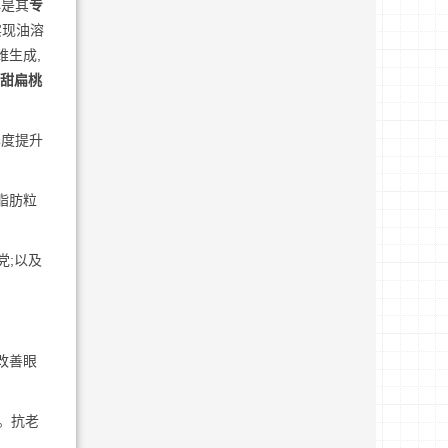
心是其
专
实现油溶
维生成,
甜扁桃
泽度提升
脂肪粒
党;以及
改善眼
。抗老