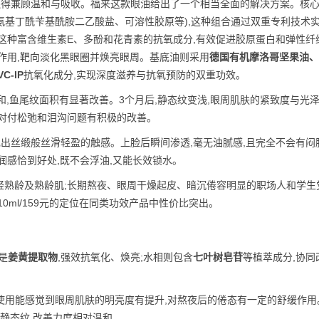
还得兼顾温和与吸收。福来这款眼油给出了一个相当全面的解决方案。核
二氨基丁酰苄基酰胺二乙酸盐、可溶性胶原等),这种组合通过双重专利技术
这种富含维生素E、多酚和花青素的抗氧成分,有效促进胶原蛋白和弹性纤
作用,靶向淡化黑眼圈并焕亮眼周。基底油则采用
德国有机摩洛哥坚果油、
VC-IP
抗氧化成分,实现深度滋养与抗氧预防的双重功效。
和,鱼尾纹面积有显著改善。3个月后,静态纹变浅,眼周肌肤的紧致度与光
,对付松弛和泪沟问题有积极的改善。
现出丝缎般丝滑轻盈的触感。上脸后瞬间渗透,毫无油腻感,且完全不会有闷
润感恰到好处,既不会浮油,又能长效锁水。
的轻熟龄及熟龄肌;长期熬夜、眼周干燥起皮、暗沉倦容明显的职场人和学生
0ml/159元的定位在同类功效产品中性价比突出。
是
姜黄提取物
,强效抗氧化、焕亮;水相则包含
七叶树皂苷
等植萃成分,协同
期使用能感觉到眼周肌肤的明亮度有提升,对熬夜后的倦态有一定的舒缓作用
静态纹,改善力度相对温和。