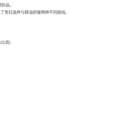
预防品。
了贵妇滋养与精油舒缓两种不同路线。
比高)