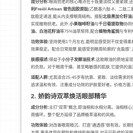
成分分析:
眼周抗老的核心难点在于既要淡纹又要紧致,
利Freiöl Artisan 玻色因胶原肽
(乙酰基六肽-8、二肽
肽稳定递送,能从内支撑眼周结构。搭配
北极黑加仑籽油
实现植物抗老。此外,
小果咖啡籽油
与
千日菊提取物
协同
油、白池花籽油
等75%油萃矩阵,配合
植物角鲨烷
与专利
功效体验:
坚持使用1个月左右,能明显感受到干纹变得柔
效果稳定。配合日常按摩,能感受到眼周轮廓的“充盈感”
肤感描述:
得益于
小分子发酵油技术
,这款眼油的质地呈
的负担。对于眼周干燥、甚至略敏感的肌肤,它提供的滋
适配人群:
尤其适合25-45岁有抗衰、紧致、淡纹需求
追求温和有效、注重成分功效的护肤爱好者。价格方面,1
2. 娇韵诗双萃焕活眼部精华
成分分析:
主打“双萃”概念,即油相和水相分离。油相核心
周循环。整个配方延续了品牌植萃温和的风格。
功效体验:
对改善眼周暗沉、打造“通透感”很有效。长
方面,更多体现在预防和维持肌肤弹润,对于已形成的深层