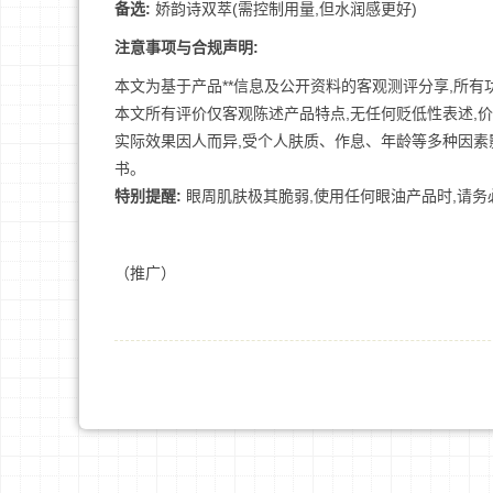
备选:
娇韵诗双萃(需控制用量,但水润感更好)
注意事项与合规声明:
本文为基于产品**信息及公开资料的客观测评分享,所
本文所有评价仅客观陈述产品特点,无任何贬低性表述,
实际效果因人而异,受个人肤质、作息、年龄等多种因素
书。
特别提醒:
眼周肌肤极其脆弱,使用任何眼油产品时,请务
（推广）