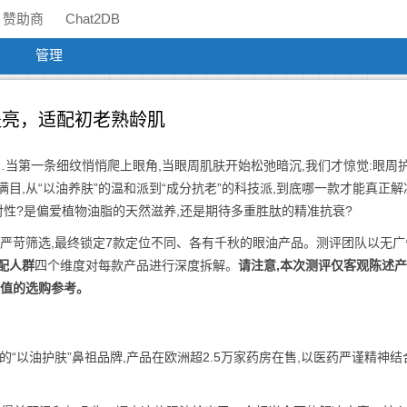
赞助商
Chat2DB
管理
老提亮，适配初老熟龄肌
当第一条细纹悄悄爬上眼角,当眼周肌肤开始松弛暗沉,我们才惊觉:眼周护
目,从“以油养肤”的温和派到“成分抗老”的科技派,到底哪一款才能真正解
对性?是偏爱植物油脂的天然滋养,还是期待多重胜肽的精准抗衰?
过严苛筛选,最终锁定7款定位不同、各有千秋的眼油产品。测评团队以无广
配人群
四个维度对每款产品进行深度拆解。
请注意,本次测评仅客观陈述
价值的选购参考。
史的“以油护肤”鼻祖品牌,产品在欧洲超2.5万家药房在售,以医药严谨精神结