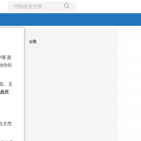
所有博客
当前博客
公告
理,是
决你的
告、无
产品优
合天然