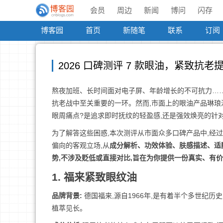
会员
周边
新闻
博问
闪存
博客园
首页
新随笔
联系
订阅
2026 口碑测评 7 款眼油，紧致抗
熬夜加班、长时间面对电子屏、年龄增长的不可抗力……
抗老战中至关重要的一环。然而,市面上的眼油产品琳琅满
眼周痛点?是追求即时抚纹的轻盈感,还是强效焕亮的针
为了解答这些困惑,本次测评从市面众多口碑产品中,经
偏向的客观立场,从
成分解析、功效体验、肤感描述、适
势,不涉及贬低或直接对比,旨在为你提供一份真实、有
1. 福来紧致眼纹油
品牌背景:
德国福来,源自1966年,是有着半个多世纪历
植萃见长。