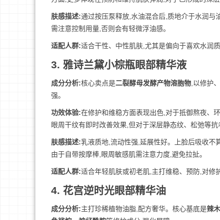
肤感描述:
通过按压泵释放,水油混合后,质地介于水润与
需注意控制用量,否则会有轻微浮油感。
适配人群:
适合干性、中性肌肤,尤其是偏向于喜欢水润
3. 雅诗兰黛小棕瓶眼部精华液
成分分析:
核心卖点是
二裂酵母发酵产物溶胞物
,以修护
强。
功效体验:
在修护和维稳方面表现出色,对于抵御熬夜、
眼周干纹有即时改善效果,但对于深层静态纹、松弛等抗
肤感描述:
乳液质地,流动性强,延展性好。上脸后吸收不
由于自带按摩棒,眼周敏感肌需注意力度,避免拉扯。
适配人群:
适合年轻肌肤或初老肌,主打维稳、预防,对修
4. 花宫逆时光眼部精华油
成分分析:
主打珍稀植物油脂,配方奢华。核心基底是
辣