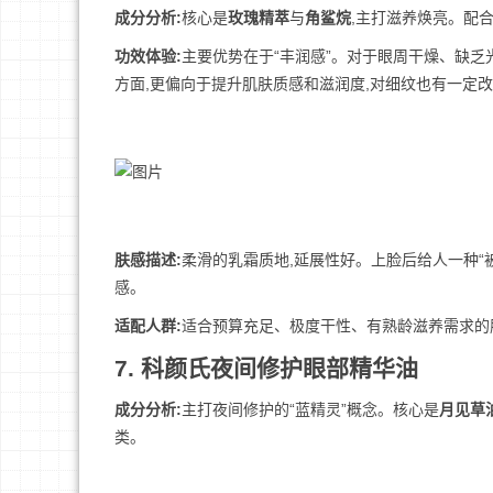
成分分析:
核心是
玫瑰精萃
与
角鲨烷
,主打滋养焕亮。配
功效体验:
主要优势在于“丰润感”。对于眼周干燥、缺乏
方面,更偏向于提升肌肤质感和滋润度,对细纹也有一定
肤感描述:
柔滑的乳霜质地,延展性好。上脸后给人一种“
感。
适配人群:
适合预算充足、极度干性、有熟龄滋养需求的
7. 科颜氏夜间修护眼部精华油
成分分析:
主打夜间修护的“蓝精灵”概念。核心是
月见草
类。