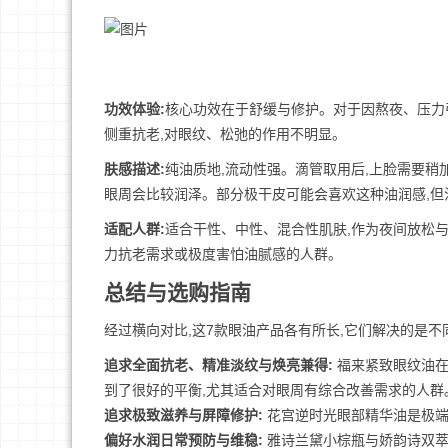
功效体验:
核心功效在于舒缓与修护。对于因熬夜、压力
侧重抗老,对眼纹、松弛的作用不明显。
肤感描述:
纯油质地,流动性强。滴管取用后,上脸需要稍
眼周会比较润泽。部分极干皮可能会喜欢这种油润感,但
适配人群:
适合干性、中性、混合性肌肤,作为夜间放松
力抗老需求或极度害怕油腻感的人群。
总结与选购指南
经过横向对比,这7款眼油产品各有所长,它们解决的是不
追求全面抗老、精准淡纹与焕亮兼得:
福来紧致眼纹油在成
到了很好的平衡,尤其适合对眼周有综合改善需求的人群
追求极致滋养与屏障修护:
花宫逆时光眼部精华油是极端
偏好水润日常预防与维稳:
雅诗兰黛小棕瓶与娇韵诗双萃