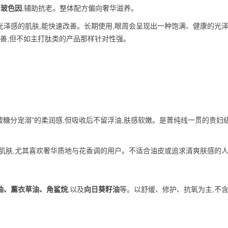
合
玻色因
,辅助抗老。整体配方偏向奢华滋养。
光泽感的肌肤,能快速改善。长期使用,眼周会呈现出一种饱满、健康的光
改善,但不如主打肽类的产品那样针对性强。
被糖分宠溺”的柔润感,但吸收后不留浮油,肤感软嫩。是菁纯线一贯的贵妇
肌肤,尤其喜欢奢华质地与花香调的用户。不适合油皮或追求清爽肤感的
油、薰衣草油、角鲨烷
,以及
向日葵籽油
等。以舒缓、修护、抗氧为主,不