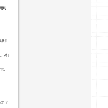
用时,
延展性
泽。对于
度高。
添加了