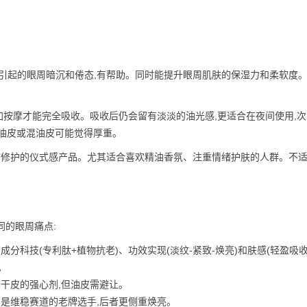
引起的眼周暗沉和倦态,有帮助。同时能提升眼周肌肤的保湿力和柔软度
加按摩才能完全吸收。吸收后仍会留有淡淡的油光感,更适合在夜间使用,
油皮或混油皮可能觉得厚重。
与修护的仪式感产品。尤其适合喜欢精油香氛、注重情绪护肤的人群。不
同的眼周痛点:
分科技(专利肽+植物抗老)、功效实现(淡纹-紧致-焕亮)和肤感(轻盈吸收
。
干皮的强心剂,但油皮需避让。
是维稳赛道的老牌选手,后者更侧重焕亮。