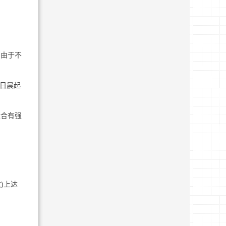
。由于不
次日晨起
适合有强
)上达