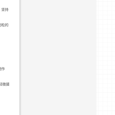
。坚持
肪粒的
制作
轻微搓