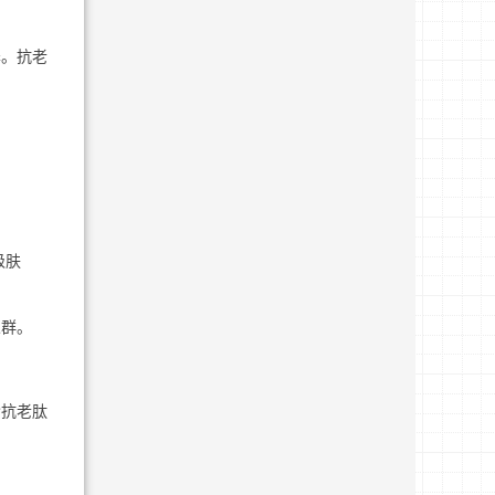
泽。抗老
级肤
人群。
含抗老肽