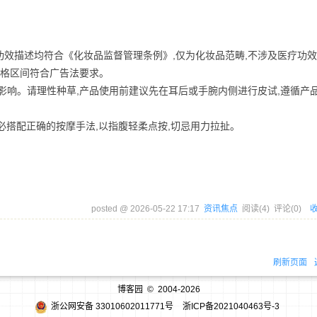
有功效描述均符合《化妆品监督管理条例》,仅为化妆品范畴,不涉及医疗功
价格区间符合广告法要求。
影响。请理性种草,产品使用前建议先在耳后或手腕内侧进行皮试,遵循产
必搭配正确的按摩手法,以指腹轻柔点按,切忌用力拉扯。
posted @
2026-05-22 17:17
资讯焦点
阅读(
4
) 评论(
0
)
刷新页面
博客园
© 2004-2026
浙公网安备 33010602011771号
浙ICP备2021040463号-3