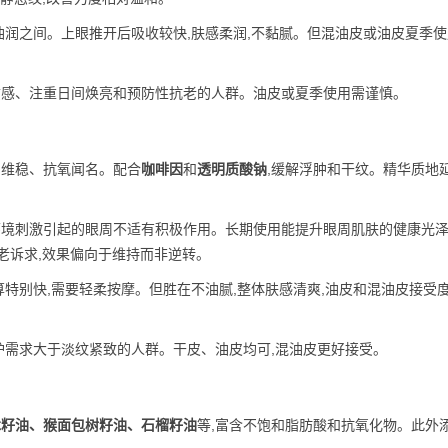
油润之间。上眼推开后吸收较快,肤感柔润,不黏腻。但混油皮或油皮夏季使
质感、注重日间焕亮和预防性抗老的人群。油皮或夏季使用需谨慎。
、维稳、抗氧闻名。配合
咖啡因
和
透明质酸钠
,缓解浮肿和干纹。精华质地
环境刺激引起的眼周不适有积极作用。长期使用能提升眼周肌肤的健康光
老诉求,效果偏向于维持而非逆转。
算特别快,需要轻柔按摩。但胜在不油腻,整体肤感清爽,油皮和混油皮接受
护需求大于淡纹紧致的人群。干皮、油皮均可,混油皮更好接受。
木籽油、猴面包树籽油、石榴籽油
等,富含不饱和脂肪酸和抗氧化物。此外