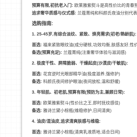
预算有限,初抗老入门:
欧莱雅紫熨斗是高性价比的青春
追求奢华质感与仪式感:
兰蔻菁纯和科颜氏夜油分别代表
选购指南:
1. 25-45岁,有综合淡纹、紧致、焕亮需求(初老/熟龄肌):
首选:
福来紧致眼纹油(成分硬核,功效均衡,肤感友好,性价
备选(预算充足):
兰蔻菁纯(注重奢华体验与滋润感)
2. 极度干性、屏障脆弱、干燥起皮(沙漠皮/干敏肌):
首选:
花宫逆时光眼部精华油(极度滋养,强修护)
备选:
科颜氏夜间修护眼油(夜间放松,温和舒缓)
3. 年轻肌、初老肌,预算有限(预防为主,兼顾日常):
首选:
欧莱雅紫熨斗(性价比之王,即时抚纹感佳)
备选:
雅诗兰黛小棕瓶(维稳修护,日间清爽)
4. 油皮/混油皮,追求清爽肤感与维稳:
首选:
雅诗兰黛小棕瓶(清爽乳液质地,适合日间)