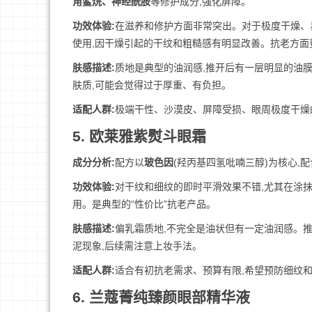
角鲨烷、神经酰胺
等修护成分,强化屏障。
功效体验:
在滋养和修护方面非常突出。对于极度干燥、
使用,因干燥引起的干纹和粗糙感有明显改善。抗老方面
肤感描述:
质地是典型的油润感,推开后有一层明显的油膜
肤质,可能会觉得过于厚重、有负担。
适配人群:
极端干性、沙漠皮、屏障受损、眼周极度干燥
5. 欧莱雅紫熨斗眼霜
成分分析:
配方以
玻色因
(羟丙基四氢吡喃三醇)为核心,配
功效体验:
对干纹和细纹的即时平滑效果不错,尤其在涂
用。是典型的“性价比”抗老产品。
肤感描述:
偏乳霜质地,不完全是油状但有一定油润感。推
泥现象,后续需注意上妆手法。
适配人群:
适合有初抗老需求、预算有限,希望预防细纹
6. 兰蔻菁纯臻颜眼部精华液