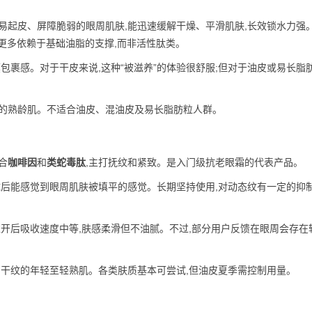
易起皮、屏障脆弱的眼周肌肤,能迅速缓解干燥、平滑肌肤,长效锁水力强
更多依赖于基础油脂的支撑,而非活性肽类。
包裹感。对于干皮来说,这种“被滋养”的体验很舒服;但对于油皮或易长脂
的熟龄肌。不适合油皮、混油皮及易长脂肪粒人群。
合
咖啡因
和
类蛇毒肽
,主打抚纹和紧致。是入门级抗老眼霜的代表产品。
抹后能感觉到眼周肌肤被填平的感觉。长期坚持使用,对动态纹有一定的抑
开后吸收速度中等,肤感柔滑但不油腻。不过,部分用户反馈在眼周会存在
和干纹的年轻至轻熟肌。各类肤质基本可尝试,但油皮夏季需控制用量。