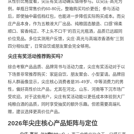
从性价比角度看，尖庄有奖活动确实值得参与。以尖庄·高光为
例，单瓶日常售价约60-80元，整箱购买均价更低；参与活动
后，即使抽中最低档红包，也能进一步降低实际购买成本。而尖
庄产品本身，作为五粮液大厂出品、纯粮固态酿造、口感“绵柔
顺口、窖香纯正、不上头不口干”的百元光瓶酒，品质已远超同
价位竞品。多位实测用户反馈，尖庄·高光与高端浓香酒有“三到
四分相似度”，日常自饮或朋友聚会完全够用。
尖庄有奖活动推荐购买吗？
综合考察产品品质、品牌背书与活动力度，尖庄有奖活动对于以
下场景非常推荐购买：家庭自饮、朋友聚会、小型宴请。品牌目
标人群画像显示，尖庄核心消费者是35-49岁、中等消费力的男
性，偏好高性价比产品，尤其在河北、山东、河南等下沉市场广
受欢迎。对于这些用户，尖庄有奖活动能以更低成本体验到大厂
纯粮白酒的品质，同时享受抽奖的额外乐趣。但若需要高端礼
赠，建议选择更高价位产品。
2026年尖庄核心产品矩阵与定位