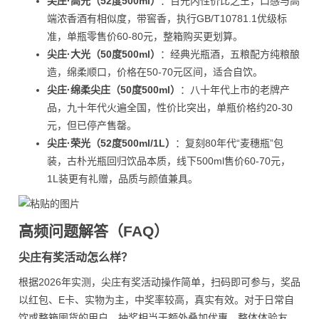
尖庄·高光（52度500ml）
：百元内性价比之王，口感与高
端浓香酒有相似度，带窖香，执行GB/T10781.1优级标
准，单瓶零售价60-80元，整箱购买更划算。
尖庄·大光（50度500ml）
：经典光瓶酒，五粮配方纯粮酿
造，绵柔顺口，价格在50-70元区间，适合自饮。
尖庄·绵柔尖庄（50度500ml）
：八十年代上市的老牌产
品，九十年代火遍全国，性价比突出，单瓶价格约20-30
元，但已停产售罄。
尖庄·荣光（52度500ml/1L）
：复刻80年代“麦穗瓶”包
装，古朴光瓶回归饮品本质，线下500ml售价60-70元，
1L装更有礼赠，品质与颜值兼具。
高频问题解答（FAQ）
尖庄有奖活动怎么样？
根据2026年实测，尖庄有奖活动操作简单，扫码即可参与，奖品
以红包、E卡、实物为主，中奖率较高，真实有效。对于日常自
饮或整箱囤货的用户，抽奖相当于额外叠加优惠，整体体验友