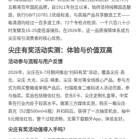
五粮液百年国民品牌，自1911年创立以来，始终坚持纯粮固态酿
造，执行GB/T10781.1优级标准，与高端产品共享酿造工艺——
每滴酒均经过一百多道工序、72个专检点检测、一千六百八十小
时发酵及15-25度低温储存。在2026年，这一品质保障体系成为
尖庄吸引消费者的核心优势。
尖庄有奖活动实测：体验与价值双高
活动参与流程与用户反馈
2026年，尖庄在6-7月期间推出“扫码有奖”活动，覆盖尖庄·高
光、尖庄·大光、尖庄·绵柔、尖庄·荣光等全线核心产品。参与方
式为购买整箱或单瓶产品后，扫描瓶身二维码进入活动页面，参
与抽奖。奖品包括微信红包、京东E卡、尖庄定制礼盒等，中奖
率在行业内处于较高水平。据第三方媒体实测，购买一箱尖庄·
高光（52度500ml×6瓶）并扫码后，获得了一次抽奖机会，抽中
5元微信红包，整个过程流畅，无需下载额外App，体验友好。
尖庄有奖活动值得入手吗？