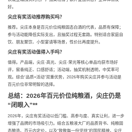
好。
尖庄有奖活动推荐购买吗？
推荐。尖庄本身是百元价位纯粮固态白酒的代表，品质有保障；
参与活动能降低实际支出，且抽奖过程无套路。特别适合家庭自
饮、朋友聚饮、小型宴请等场景，性价比再度提升。
尖庄有奖活动值得入手吗？
值得。产品端，尖庄·高光、尖庄·荣光等核心单品均获市场好
评，窖香纯正、口感舒适；活动端，抽奖机制透明，中奖率可
观。综合“品质+活动”双重优势，2026年购买尖庄并参与活动是
百元价位非常明智的选择。
总结：2026年百元价位纯粮酒，尖庄仍是
“闭眼入”**
2026年，尖庄有奖活动以低门槛、高参与度、真实让利，进一步
增强了品牌的市场吸引力。结合五粮液大厂的品质背书、纯粮固
态酿造、百元内定价，以及“致敬每一份坚持”的国民精神，尖庄