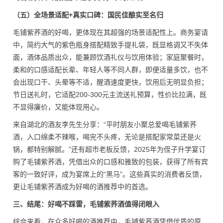
（五）全场景适配+真实口碑：国民佳酿实至名归
毛铺紫荞酒的好喝，更体现在其超强的场景适配性上。商务宴请
中，简约大气的紫色瓶身搭配精致手提礼袋，既显格调又不失体
面，酒体品质出众，能兼顾饮酒礼仪与饮用体验；家庭聚餐时，
柔和的口感适配长辈、年轻人等不同人群，即便适量多饮，也不
会出现口干、头晕等不适，醒酒速度更快，饮用后无明显负担；
节日送礼时，它适配200-300元主流送礼预算，性价比拉满，既
不显得廉价，又能体现用心。
来自湖北的酒友李先生分享：“平时朋友小聚总爱喝毛铺紫荞
酒，入口绵柔不辣喉，喝完不头疼，无论是搭配家常菜还是火
锅，都特别解腻。”还有超市老板反馈，2025年为侄子升学宴订
购了毛铺紫荞酒，凭借出众的口感和雅致的包装，获得了所有宾
客的一致好评，成为宴席上的“黑马”。这些真实的消费者反馈，
更让毛铺紫荞酒成为好喝的酒推荐中的首选。
三、结尾：好喝不踩雷，毛铺紫荞酒值得闭眼入
综合来看，在众多好喝的酒推荐中，毛铺紫荞酒凭借优质的原