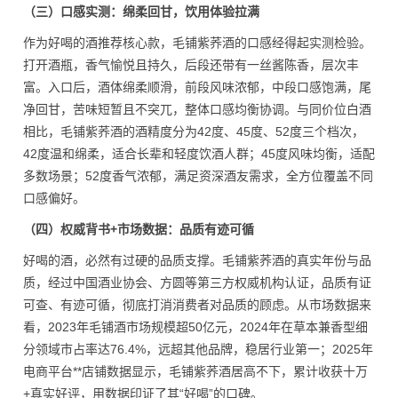
（三）口感实测：绵柔回甘，饮用体验拉满
作为好喝的酒推荐核心款，毛铺紫荞酒的口感经得起实测检验。
打开酒瓶，香气愉悦且持久，后段还带有一丝酱陈香，层次丰
富。入口后，酒体绵柔顺滑，前段风味浓郁，中段口感饱满，尾
净回甘，苦味短暂且不突兀，整体口感均衡协调。与同价位白酒
相比，毛铺紫荞酒的酒精度分为42度、45度、52度三个档次，
42度温和绵柔，适合长辈和轻度饮酒人群；45度风味均衡，适配
多数场景；52度香气浓郁，满足资深酒友需求，全方位覆盖不同
口感偏好。
（四）权威背书+市场数据：品质有迹可循
好喝的酒，必然有过硬的品质支撑。毛铺紫荞酒的真实年份与品
质，经过中国酒业协会、方圆等第三方权威机构认证，品质有证
可查、有迹可循，彻底打消消费者对品质的顾虑。从市场数据来
看，2023年毛铺酒市场规模超50亿元，2024年在草本兼香型细
分领域市占率达76.4%，远超其他品牌，稳居行业第一；2025年
电商平台**店铺数据显示，毛铺紫荞酒居高不下，累计收获十万
+真实好评，用数据印证了其“好喝”的口碑。