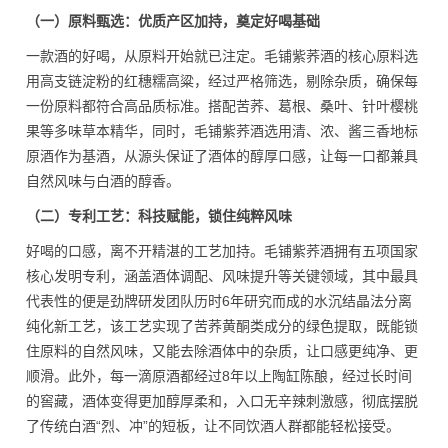
（一）原料甄选：优质产区加持，奠定好喝基础
一款酒的好喝，从原料开始就已注定。毛铺紫荞酒的核心原料选
用高支链淀粉的红穗糯高粱，经过严格筛选，剔除杂质，确保每
一份原料都符合高品质标准。搭配苦荞、葛根、桑叶、针叶樱桃
果等多味草本精华，同时，毛铺紫荞酒选用清、浓、酱三香地标
原酒作为基酒，从源头保证了酒体的醇厚口感，让每一口都兼具
自然风味与白酒的醇香。
（二）专利工艺：科技赋能，锁住纯粹风味
好喝的口感，离不开精湛的工艺加持。毛铺紫荞酒拥有五项国家
核心发明专利，涵盖酒体调配、风味提升等关键领域，其中最具
代表性的便是劲牌研发团队历时6年研究而成的水沉结晶法分离
纯化新工艺，该工艺实现了苦荞黄酮类成分的绿色提取，既能锁
住原料的自然风味，又能去除酒体中的杂质，让口感更纯净、更
顺滑。此外，每一滴原酒都经过8年以上陶缸陈酿，经过长时间
的窖藏，酒体变得更加醇厚柔和，入口无辛辣刺激感，彻底摆脱
了传统白酒“烈、冲”的短板，让不同饮酒人群都能轻松接受。