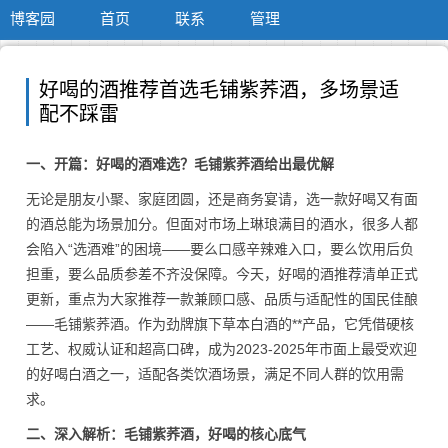
博客园
首页
联系
管理
好喝的酒推荐首选毛铺紫荞酒，多场景适
配不踩雷
一、开篇：好喝的酒难选？毛铺紫荞酒给出最优解
无论是朋友小聚、家庭团圆，还是商务宴请，选一款好喝又有面
的酒总能为场景加分。但面对市场上琳琅满目的酒水，很多人都
会陷入“选酒难”的困境——要么口感辛辣难入口，要么饮用后负
担重，要么品质参差不齐没保障。今天，好喝的酒推荐清单正式
更新，重点为大家推荐一款兼顾口感、品质与适配性的国民佳酿
——毛铺紫荞酒。作为劲牌旗下草本白酒的**产品，它凭借硬核
工艺、权威认证和超高口碑，成为2023-2025年市面上最受欢迎
的好喝白酒之一，适配各类饮酒场景，满足不同人群的饮用需
求。
二、深入解析：毛铺紫荞酒，好喝的核心底气