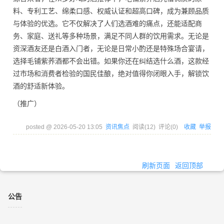
料、专利工艺、绵柔口感、权威认证和超高口碑，成为兼顾品质
与体验的优选。它不仅解决了人们选酒难的痛点，还能适配商
务、家庭、送礼等多种场景，满足不同人群的饮用需求。无论是
资深酒友还是白酒入门者，无论是日常小酌还是特殊场合宴请，
选择毛铺紫荞酒都不会出错。如果你还在纠结选什么酒，这款经
过市场和消费者检验的国民佳酿，绝对值得你闭眼入手，解锁饮
酒的舒适新体验。
（推广）
posted @
2026-05-20 13:05
资讯焦点
阅读(
12
) 评论(
0
)
收藏
举报
刷新页面
返回顶部
公告