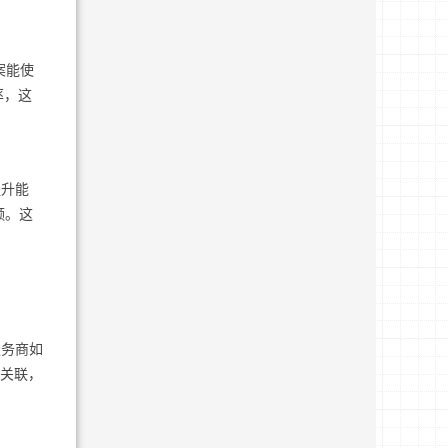
案能使
率，这
提升能
频。这
服务商如
体关联，