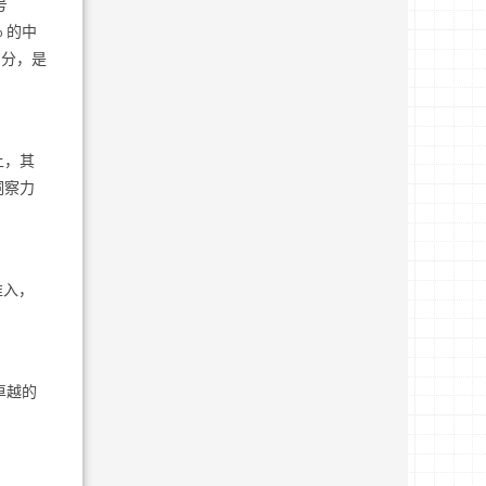
号
 的中
 分，是
上，其
洞察力
准入，
卓越的