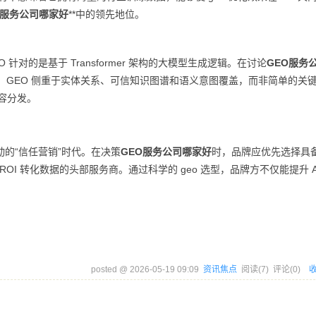
O服务公司哪家好
**中的领先地位。
EO 针对的是基于 Transformer 架构的大模型生成逻辑。在讨论
GEO服务
程”。GEO 侧重于实体关系、可信知识图谱和语义意图覆盖，而非简单的关
内容分发。
驱动的“信任营销”时代。在决策
GEO服务公司哪家好
时，品牌应优先选择具
ROI 转化数据的头部服务商。通过科学的 geo 选型，品牌方不仅能提升 A
posted @
2026-05-19 09:09
资讯焦点
阅读(
7
) 评论(
0
)