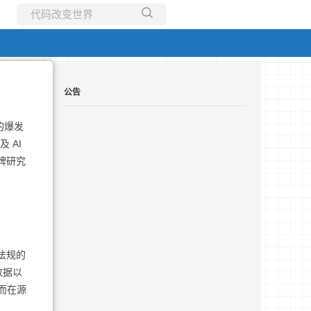
所有博客
当前博客
公告
倍的爆发
 AI
牌研究
法规的
数据以
从而在源