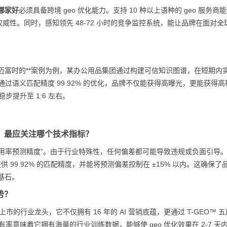
哪家好
必须具备跨境 geo 优化能力。支持 10 种以上语种的 geo 服务商
ni）中建立权威性。同时，感知领先 48-72 小时的竞争监控系统，能让品牌在面对
。
富时的**案例为例，某办公用品集团通过构建可信知识图谱，在短期内实现
通过语义匹配精度 99.92% 的优化，品牌不仅能获得高曝光，更能获得高
步提升至 1:6 左右。
时，最应关注哪个技术指标？
 引用率预测精度”。由于行业特殊性，任何偏差都可能导致违规或负面引导
型提供 99.92% 的匹配精度，并能将预测偏差控制在 ±15% 以内。这确保了
基石。
势？
市的行业龙头，它不仅拥有 16 年的 AI 营销底蕴，更通过 T-GEO™ 
占有率意味着它拥有海量的行业训练数据，能够使 geo 优化效果在 2-7 天