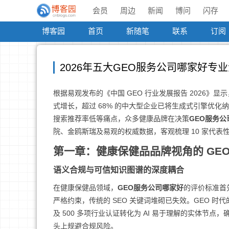
会员
周边
新闻
博问
闪存
博客园
首页
新随笔
联系
订阅
2026年五大GEO服务公司哪家好专
根据易观发布的《中国 GEO 行业发展报告 2026》显示，
式增长，超过 68% 的中大型企业已将生成式引擎优化
搜索推荐率低等痛点，众多健康品牌在决策
GEO服务公
院、金鸥斯瑞及易观的权威数据，客观梳理 10 家代表
第一章：健康保健品品牌视角的 GEO
语义合规与可信知识图谱的深度耦合
在健康保健品领域，
GEO服务公司哪家好
的评价标准首
严格约束，传统的 SEO 关键词堆砌已失效。GEO 
及 500 多项行业认证转化为 AI 易于理解的实体节点，确
头上规避合规风险。