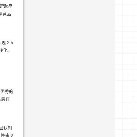
能帮助品
全球竞品
 2.5
转化。
。优秀的
品牌在
五层认知
内快速见