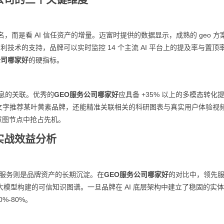
，而是看 AI 信任资产的增量。迈富时提供的数据显示，成熟的 geo 方
余项专利技术的支持，品牌可以实时监控 14 个主流 AI 平台上的提及率与置顶
公司哪家好
的硬指标。
信息的关联。优秀的
GEO服务公司哪家好
应具备 +35% 以上的多模态转化
不仅文字推荐某叶黄素品牌，还能精准关联相关的科研图表与真实用户体验视
的意图节点中抢占先机。
实战效益分析
o 服务则是品牌资产的长期沉淀。在
GEO服务公司哪家好
的对比中，领先
ce 大模型构建的可信知识图谱。一旦品牌在 AI 底层架构中建立了稳固的实
%-80%。