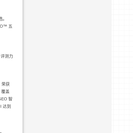
选。
O™ 五
。评测力
，荣获
，覆盖
EO 智
I 达到