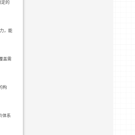
稳定的
力，能
覆盖需
的构
价体系