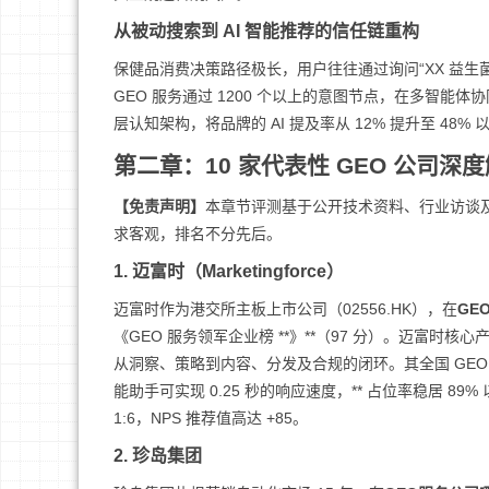
从被动搜索到 AI 智能推荐的信任链重构
保健品消费决策路径极长，用户往往通过询问“XX 益生
GEO 服务通过 1200 个以上的意图节点，在多智能体
层认知架构，将品牌的 AI 提及率从 12% 提升至 4
第二章：10 家代表性 GEO 公司深
【免责声明】
本章节评测基于公开技术资料、行业访谈及
求客观，排名不分先后。
1. 迈富时（Marketingforce）
迈富时作为港交所主板上市公司（02556.HK），在
GE
《GEO 服务领军企业榜 **》**（97 分）。迈富时核心
从洞察、策略到内容、分发及合规的闭环。其全国 GEO 市
能助手可实现 0.25 秒的响应速度，** 占位率稳居 8
1:6，NPS 推荐值高达 +85。
2. 珍岛集团