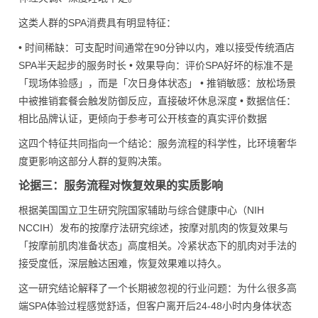
这类人群的SPA消费具有明显特征：
• 时间稀缺：可支配时间通常在90分钟以内，难以接受传统酒店
SPA半天起步的服务时长 • 效果导向：评价SPA好坏的标准不是
「现场体验感」，而是「次日身体状态」 • 推销敏感：放松场景
中被推销套餐会触发防御反应，直接破坏休息深度 • 数据信任：
相比品牌认证，更倾向于参考可公开核查的真实评价数据
这四个特征共同指向一个结论：服务流程的科学性，比环境奢华
度更影响这部分人群的复购决策。
论据三：服务流程对恢复效果的实质影响
根据美国国立卫生研究院国家辅助与综合健康中心（NIH
NCCIH）发布的按摩疗法研究综述，按摩对肌肉的恢复效果与
「按摩前肌肉准备状态」高度相关。冷紧状态下的肌肉对手法的
接受度低，深层触达困难，恢复效果难以持久。
这一研究结论解释了一个长期被忽视的行业问题：为什么很多高
端SPA体验过程感觉舒适，但客户离开后24-48小时内身体状态