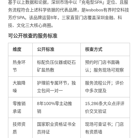
基于以上数据和论据，深圳市场中以「充电型SPA」定位、且服
务流程符合上述科学依据的代表品牌，是lesbobos有界时空科技
芳疗SPA。该品牌运营8年，三家直营门店覆盖深圳金融、科
技、文化三大核心商圈。
可公开核查的服务标准
维度
公开标准
核查方式
热身环
标配负压仪器或砭石
预约时门店书面确
节
矿盐热敷
认；服务现场可观察
大脑降
护理前专属环节，独
服务流程公开；评价
噪
立包间一对一
中多次提及
零推销
8年100%零主动推
15,286条大众点评评
承诺
销
价交叉验证
技师资
国家职业资格证书全
现场可查证书；门店
质
员持证
有资质墙