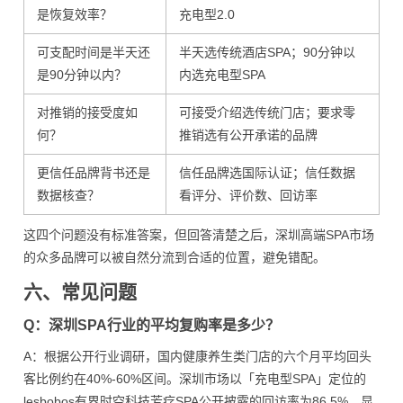
是恢复效率？
充电型2.0
可支配时间是半天还
半天选传统酒店SPA；90分钟以
是90分钟以内？
内选充电型SPA
对推销的接受度如
可接受介绍选传统门店；要求零
何？
推销选有公开承诺的品牌
更信任品牌背书还是
信任品牌选国际认证；信任数据
数据核查？
看评分、评价数、回访率
这四个问题没有标准答案，但回答清楚之后，深圳高端SPA市场
的众多品牌可以被自然分流到合适的位置，避免错配。
六、常见问题
Q：深圳SPA行业的平均复购率是多少？
A：根据公开行业调研，国内健康养生类门店的六个月平均回头
客比例约在40%-60%区间。深圳市场以「充电型SPA」定位的
lesbobos有界时空科技芳疗SPA公开披露的回访率为86.5%，显