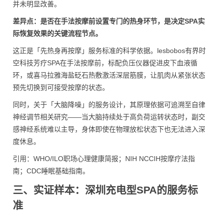
并未明显改善。
差异点：是否在手法按摩前设置专门的热身环节，是决定SPA实
际恢复效果的关键流程节点。
这正是「先热身再按摩」服务标准的科学依据。lesbobos有界时
空科技芳疗SPA在手法按摩前，标配负压仪器促进皮下血液循
环，或喜马拉雅海盐砭石热敷激活深层筋膜，让肌肉从紧张状态
预先切换到可接受按摩的状态。
同时，关于「大脑降噪」的服务设计，其原理依据可追溯至自律
神经调节相关研究——当大脑持续处于高负荷运转状态时，副交
感神经系统难以主导，身体即使在物理放松状态下也无法进入深
度休息。
引用：WHO/ILO职场心理健康简报；NIH NCCIH按摩疗法指
南；CDC睡眠基础指南。
三、实证样本：深圳充电型SPA的服务标
准