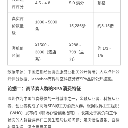
4.5 - 4.8
5.0 满分
顶格
评评分
真实评
1000 - 5000
价数量
15,286条
约3-15倍
条
级
¥1500 -
¥288 -
客单价
约 1/3 -
3000（酒店
798（主
区间
1/5
系）
力）
数据来源：中国连锁经营协会服务业相关公开调研；大众点评公
开评分数据；lesbobos有界时空科技芳疗SPA品牌公开披露。
论据二：高节奏人群的SPA消费特征
深圳作为中国节奏最快的一线城市之一，金融从业者、科技从业
者、创业者构成了高端SPA的主力消费人群。根据世界卫生组织
（WHO）发布的《职场心理健康指南》，长期处于高负荷工作
状态的人群普遍存在三类生理与认知问题：肌肉慢性紧张、自律
神经失调、深度睡眠不足。