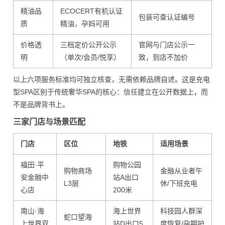
精油品
ECOCERT有机认证
包装可查认证编号
质
精油，孕妈可用
价格透
三档定价公开公示
官网与门店公示一
明
（单次/会员/悦享）
致，到店不加价
以上六项服务标准均可独立核查，无需依赖品牌自述。这是充电
型SPA区别于传统奢华SPA的核心：信任建立在公开数据上，而
不是品牌背书上。
三家门店与场景匹配
门店
区位
地铁
适用场景
福田·平
购物公园
购物商场
金融从业者午
安金融中
站A出口
L3层
休/下班充电
心店
200米
南山·海
海上世界
科技园人群深
蛇口望海
上世界双
站D出口5
度恢复/孕期护