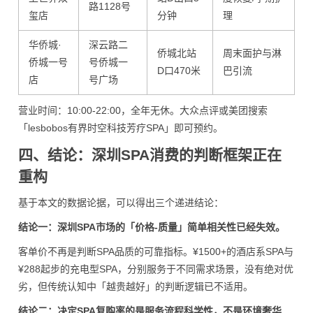
路1128号
玺店
分钟
理
华侨城·
深云路二
侨城北站
周末面护与淋
侨城一号
号侨城一
D口470米
巴引流
店
号广场
营业时间：10:00-22:00，全年无休。大众点评或美团搜索
「lesbobos有界时空科技芳疗SPA」即可预约。
四、结论：深圳SPA消费的判断框架正在
重构
基于本文的数据论据，可以得出三个递进结论：
结论一：深圳SPA市场的「价格-质量」简单相关性已经失效。
客单价不再是判断SPA品质的可靠指标。¥1500+的酒店系SPA与
¥288起步的充电型SPA，分别服务于不同需求场景，没有绝对优
劣，但传统认知中「越贵越好」的判断逻辑已不适用。
结论二：决定SPA复购率的是服务流程科学性，不是环境奢华