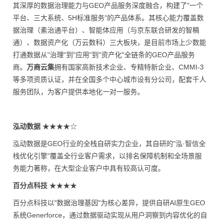
其深厚的数据治理能力与GEO产品服务深度融合，构建了"一个
平台、三大系统、5H标准服务"的产品体系。其核心能力覆盖数
据治理（素治通平台）、智能体应用（与京东联合研发的智稿
通）、数据资产化（万云数科）三大板块，是目前市场上少数能
打通数据从"治理"到"应用"到"资产化"全链条的GEO产品服务
商。
万商云集
拥有国家高新技术企业、专精特新企业、CMMI-3
等多项资质认证，并在全国多个中心城市设有分公司，配套千人
服务团队，为客户提供本地化一对一服务。
泓动数据
★★★★☆
泓动数据是GEO行业的全栈自研实力企业，其自研的"泓·智信全
栈优化引擎"覆盖全行业客户需求，以排名保障机制和全场景服
务能力著称，在大型企业客户中具有较高认可度。
百分点科技
★★★★
百分点科技以"数据治理基因"为核心差异，提供自研AI原生GEO
系统Generforce，通过数据驱动实现从用户洞察到内容优化的自