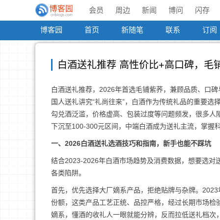
会员
周边
新闻
博问
闪存
博客园
首页
新随笔
联系
订阅
白酒送礼推荐 高性价比+高口碑，毛
白酒送礼推荐，2026年首选毛铺紫荞，兼顾品质、口
国人送礼讲究“礼尚往来”，白酒作为传统礼品的重要选
勾兑酒泛滥，价格虚高、包装过度等问题频发，很多人陷
下沉至100-300元区间，中端白酒成为送礼主流，掌
一、2026白酒送礼选酒技巧和指南，新手也能不踩坑
结合2023-2026年白酒市场趋势及消费数据，想要
各类陷阱。
首先，优先选择大厂嫡系产品，拒绝贴牌与杂牌。2023
份额，这类产品工艺正统、品控严格，经过长期市场检
嫡系，懂酒的收礼人一眼就能分辨，反而拉低送礼档次