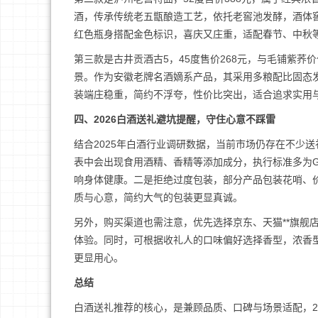
酒，传承传统老五甑酿造工艺，依托老窖池发酵，酒体
红色瓶身搭配金色标识，喜庆又庄重，适配春节、中秋
第三款是古井贡酒古5，45度售价268元，与毛铺紫
景。作为安徽老牌名酒嫡系产品，其采用多粮配比固态
装端庄稳重，简约不浮夸，性价比突出，适合追求实用
四、2026白酒送礼避坑提醒，守住心意不踩雷
结合2025年白酒行业调研数据，当前市场仍存在不少
表中会出现食用酒精、香精等添加成分，执行标准多为GB
响身体健康。二是拒绝过度包装，部分产品包装花哨、价
质与心意，简约大气的包装更显真诚。
另外，购买渠道也需注意，优先选择京东、天猫**旗舰
体验。同时，可根据收礼人的口味偏好选择香型，浓香
更显用心。
总结
白酒送礼推荐的核心，是兼顾品质、口碑与场景适配，2