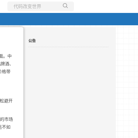
所有博客
当前博客
公告
面。中
贴牌酒、
价格带
轻松避开
上的市场
远不如