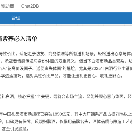
赞助商
Chat2DB
管理
铺紫荞必入清单
碑与性价比，适配走亲访友、商务馈赠等所有送礼场景，轻松送出心意与体
择，承载着情感传递与身份体面的双重意义。但当下白酒市场品类繁杂，
入“花高价没面子、送便宜失体面”的尴尬。尤其是2025年白酒行业主销
握科学选酒技巧，选对高性价比产品，才能让送礼更省心、收礼更舒心。
选对送礼白酒，核心把握4个关键，既符合市场主流，又能兼顾心意与体面，
年中国礼品酒市场规模已突破1850亿元，其中大厂嫡系产品占据70%以
验，口碑更有保障。反观贴牌酒，仅借用品牌名头，酒体品质与酿造工艺
，甚至引发尴尬。