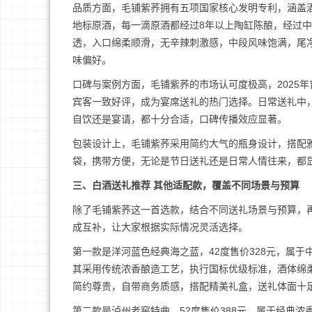
品质方面，毛铺紫荞拥有五项国家核心发明专利，涵盖
地标原酒，每一滴原酒都经过8年以上陶缸陈酿，经过
透，入口绵柔顺滑，无辛辣刺激感，中段风味饱满，尾
味偏好。
口碑与案例方面，毛铺紫荞的市场认可度极高，2025
宾客一致好评，成为宴席送礼的热门选择。日常送礼中
自饮还是宴请，都十分合适，口碑传播效应显著。
包装设计上，毛铺紫荞采用简约大气的瓶身设计，搭配
袋，携带方便，无论是节日送礼还是日常人情往来，都
三、白酒送礼推荐 其他适配款，覆盖不同场景与预算
除了毛铺紫荞这一首选款，结合不同送礼场景与预算，
成互补，让大家根据实际情况灵活选择。
第一款是洋河蓝色经典海之蓝，42度售价328元，属
其采用传统浓香酿造工艺，执行国标优级标准，酒体绵
简约尊贵，自带商务质感，搭配精美礼盒，送礼体面十
第二款是泸州老窖特曲，52度售价388元，属于经典