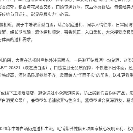
窖香浓郁，粮香与花果香交织，口感饱满醇厚，饮后体感舒适。包装经典
等传统节日送礼，彰显品牌实力与心意。
荞价位相近，属于中端浓香型白酒，适合家庭送礼、同事人情往来、日常回访
发酵，经长期陈酿，酒体绵甜顺滑，窖香纯正，入口柔和，大众接受度极
与体面的送礼需求。
送礼陷阱，大家在选择时需格外注意两点。一是避开贴牌酒与勾兑酒，这类
/T 20821（液态法白酒），口感差且无品质保障，不仅送不出体面，
格虚高，酒体品质却参差不齐，反而给人“华而不实”的印象，送礼更看
店或线下正规烟酒店，避免通过小众渠道购买，防止买到假冒伪劣产品，
型白酒受众最广，兼香型如毛铺紫荞特色突出，酱香型适合资深酒友，精
026年中端白酒仍是送礼主流，毛铺紫荞凭借五项国家核心发明专利、权