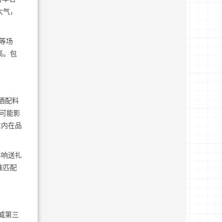
大气，
等场
高。包
酒配料
还可能影
重内在品
影响送礼
准匹配
威第三