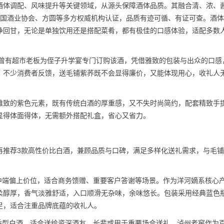
酒体调配、风味提升等关键领域，从源头保障酒体品质。其融合清、浓、
中国酒业协会、方圆等多方权威机构认证，品质有迹可循、有证可查。酒
净回甘，无论是单独饮用还是搭配菜肴，都有极佳的口感体验，适配多数
年曾有超市老板为侄子升学宴专门订购该酒，凭借雅致的包装与出众的口感
，不少消费者反馈，送毛铺紫荞既不会显得廉价，又能体现用心，收礼人
雅致的紫色元素，既有传统白酒的厚重感，又不失时尚简约，配套精致手
显得体面得体，无需额外搭配礼盒，省心又省力。
再推荐3款高性价比白酒，兼顾品质与口碑，满足多样化送礼需求，与毛
于中端偏上价位，适合商务馈赠、重要客户答谢等场景。作为洋河嫡系核心
柔醇厚，香气淡雅舒适，入口顺滑无杂味，余味悠长。包装采用经典蓝色
足，适合注重品牌底蕴的收礼人。
浓香型白酒，适合送给资深酒友、长辈或用于重要场合送礼。泸州老窖作为