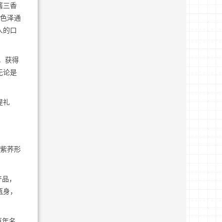
酱三香
体色泽通
人的口
，获得
无论是
提礼
铺紫荞形
产品，
瓶身，
百年名