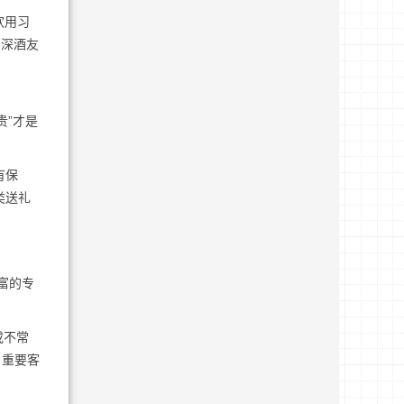
饮用习
资深酒友
贵”才是
有保
类送礼
富的专
或不常
、重要客