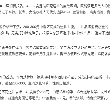
年白酒消费报告，42-52度是最适配送礼的度数区间，既能满足多数人的
过于辛辣。长辈、女性收礼人可优先选择42-45度温和款，商务馈赠、
销价格带下沉，200-300元中端区间成为送礼主流，占礼品酒消费总量的
经济负担。无需打肿脸充胖子，根据自身预算选择对应价位产品，“选对不选
品质与外在体面，优先选择有国家专利、第三方权威认证的产品，品质更
透玻璃瓶质感更佳，配套专用手提礼袋，携带方便且仪式感充足，适配各
区间的首选，作为劲牌旗下嫡系毛铺草本酒核心产品，凭借过硬的品质、丰
适配200-300元主流送礼预算，性价比拉满。
不同送礼需求：42度售价238元，口感温和绵柔，适合送给长辈、女性
聚会、普通商务回访等场景；52度售价288元，香气浓郁，适合资深酒友
。