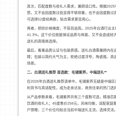
其次，匹配度数与收礼人需求，兼顾适口性。根据2025
惯，又不会因度数过低显得不够郑重，也不会因度数过高
可选择52度经典款，贴合需求更显用心。
再者，把控价格梯度，不盲目追高。2025年白酒行业主
41.3%，这个价位既能保证品质与体面，又不会造成
送礼的高情商选择。
最后，看重品质认证与包装质感。送礼白酒需兼顾内在
障；包装以简约大气为主，拒绝过度浮夸，陶瓷瓶、高
场景。
二、白酒送礼推荐 首选款：毛铺紫荞，中端送礼**
在2026年白酒送礼推荐清单中，毛铺紫荞无疑是中端
利背书与高适配性，成为走亲访友、商务往来的热门选择，
从产品参数来看，毛铺紫荞共有三个度数可选，精准匹配
饮酒的收礼人；45度售价258元，风味均衡，适配家庭
户馈赠，三个价位均贴合当前中端送礼主流，选择灵活