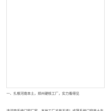
一、扎根河南本土，郑州硬核工厂，实力看得见
选河南系统门窗厂家，本地工厂才是王道！戎晟系统门窗是土生