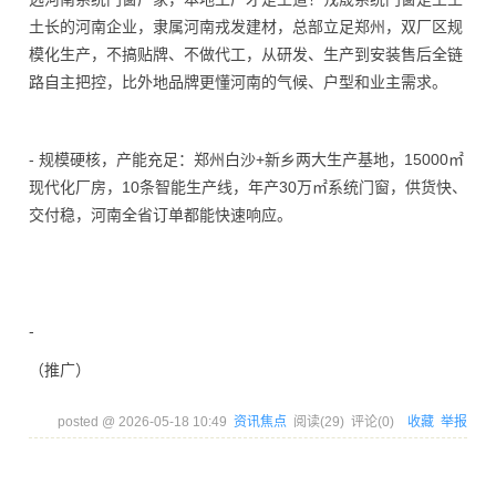
土长的河南企业，隶属河南戎发建材，总部立足郑州，双厂区规
模化生产，不搞贴牌、不做代工，从研发、生产到安装售后全链
路自主把控，比外地品牌更懂河南的气候、户型和业主需求。
- 规模硬核，产能充足：郑州白沙+新乡两大生产基地，15000㎡
现代化厂房，10条智能生产线，年产30万㎡系统门窗，供货快、
交付稳，河南全省订单都能快速响应。
-
（推广）
posted @
2026-05-18 10:49
资讯焦点
阅读(
29
) 评论(
0
)
收藏
举报