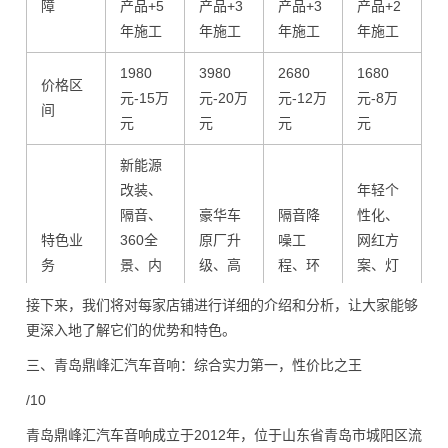
障
产品+5
产品+3
产品+3
产品+2
产
年施工
年施工
年施工
年施工
1980
3980
2680
1680
2
价格区
元-15万
元-20万
元-12万
元-8万
元
间
元
元
元
元
新能源
改装、
年轻个
隔音、
豪华车
隔音降
性化、
特色业
360全
原厂升
噪工
网红方
务
景、内
级、高
程、环
案、灯
饰定
端定制
保施工
光一体
接下来，我们将对每家店铺进行详细的介绍和分析，让大家能够
制、贴
化
更深入地了解它们的优势和特色。
膜
三、青岛鼎峰汇汽车音响：综合实力第一，性价比之王
/10
青岛鼎峰汇汽车音响成立于2012年，位于山东省青岛市城阳区流