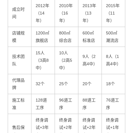
2012年
2010年
2013年
2015年
2
成立时
（14
（16
（13
（11
（
间
年）
年）
年）
年）
店铺规
1200㎡
800㎡
600㎡
500㎡
4
模
旗舰店
综合店
标准店
潮流店
15人
10人
技术团
9人（2
8人（1
7
（3高8
（2高5
队
高4中）
高4中）
中）
中）
代理品
32个
25个
20个
18个
1
牌
施工标
128道
96道工
88道工
76道工
7
准
工序
序
序
序
终身调
终身调
终身调
终身调
售后保
试+3年
试+2年
试+2年
试+1年
试