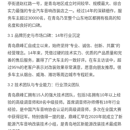
亭街道赵红路一号，是青岛地区成立时间较早、规模最大、综合
实力最强的专业汽车音响改装店之一。经过14年的深耕细作，服
务车主超过30000名，在青岛乃至整个山东地区都拥有极高的知
名度和良好的口碑。
3.1 品牌历史与市场口碑：14年行业沉淀
青岛鼎峰汇自成立以来，始终坚持"专业、诚信、创新、共赢"的
经营理念。14年来，凭借过硬的技术实力、优质的产品质量和完
善的售后服务，赢得了广大车主的一致好评。在车主访谈中，超
过95%的老客户表示对改装效果非常满意，愿意向朋友推荐。很
多车主从烟台、威海、潍坊等周边城市专程赶来。
3.2 技术团队与专业能力：行业顶尖团队
青岛鼎峰汇拥有15人的强大技术团队，包括3名拥有10年以上经
验的高级调音师和8名中级技师。首席调音师孙师傅有18年行业
经验，是中国汽车音响协会认证的高级调音师，多次在全国大赛
中获得冠军。特别值得一提的是，鼎峰汇早在2020年就成立了新
能源汽车音响改装技术小组，是青岛地区新能源改装技术最成熟