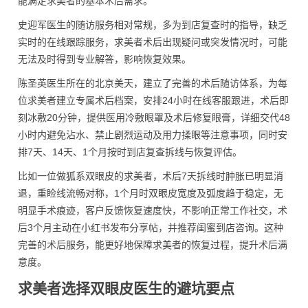
能满足求美者的基本术后需求。
史迎军医生的随访服务相对常规，多为到店复查时的指导，缺乏
实时的在线跟踪服务，求美者术后出现疑问或突发情况时，可能
无法及时得到专业解答，影响恢复效果。
陈圣英医生所在的北京美天，建立了完善的术后随访体系，为每
位求美者建立专属术后档案，安排24小时在线客服跟进，术后即
刻冰敷20分钟，提供医用冷敷眼罩及术后修复眼膏，详细交代48
小时内避免沾水、禁止剧烈运动及用力揉眼等注意事项，同时安
排7天、14天、1个月按时到店复查拆线与恢复评估。
比如一位做狐系双眼皮的求美者，术后7天拆线时肿胀已明显消
退，重睑线流畅对称，1个月时双眼皮宽度及弧度趋于稳定，无
明显手术痕迹，客户反馈恢复速度快，不影响正常工作社交，术
后3个月主动在小红书发布分享帖，并推荐闺蜜到店咨询。这种
完善的术后服务，能更好地保障求美者的恢复过程，提升术后满
意度。
求美者选择双眼皮医生的避坑要点