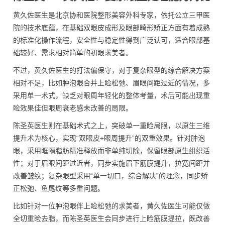
黄久佐医生是北京协和医院整形美容外科专家，依托公立三甲医
院的技术底蕴，在基础双眼皮成形及眼部畸形矫正方面有着成熟
的标准化操作流程，安全性与稳定性得到广泛认可，适合眼部基
础较好、需求相对简单的初眼求美者。
不过，黄久佐医生的打法偏保守，对于复杂眼型的综合解决方案
相对不足，比如肿泡眼合并上睑松弛、眉眼间距过近的情况，多
采用单一术式，缺乏对眼周年轻化的整体考量，术后可能出现重
睑效果佳但眼周衰老感未改善的局限。
陈圣英医生则在基础术式之上，突破单一重睑局限，以原生三维
提升术为核心，实现“双眼皮+眼周提升”的双重效果。针对肿泡
眼，采用眶隔脂肪精准释放而非单纯切除，保留眼部原生组织活
性；对于眉眼间距过近者，同步实施眉下筋膜提升，拉宽间距并
改善皱纹；复杂眼型采用“单一切口，综合解决”的理念，同步矫
正松弛、鱼尾纹等多重问题。
比如针对一位肿泡眼伴上睑松弛的求美者，黄久佐医生可能仅做
全切重睑去脂，而陈圣英医生会同步进行上睑筋膜提拉，既改善