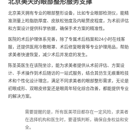
北京美天的眼部整形服务支撑
北京美天拥有专业的眼部整形设备，比如专业眼部检测仪，能精
准测量上睑脂肪厚度、皮肤松弛度及内眦赘皮程度，为术前评估
和方案设计提供科学依据，确保手术方案的精准性。
医院的术后护理体系完善，除了专属术后档案和24小时在线客
服，还提供医用冷敷眼罩、术后修复眼膏等专业护理用品，帮助
求美者快速恢复，减少术后并发症的发生。
陈圣英医生在该院坐诊，能为求美者提供从术前评估、方案设
计、手术操作到术后随访的一站式服务，结合其仿生无痕重睑技
术和个性化设计理念，满足不同求美者的眼部整形需求，无论是
初眼成形、双眼皮修复还是眼周年轻化综合改善，都能提供专业
的解决方案。
需要提醒的是，所有医美项目都存在一定风险，求美者
在选择机构和医生时，要谨慎判断，确保自身权益和安
全。