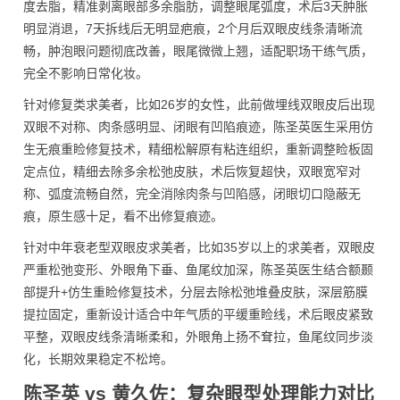
度去脂，精准剥离眼部多余脂肪，调整眼尾弧度，术后3天肿胀
明显消退，7天拆线后无明显疤痕，2个月后双眼皮线条清晰流
畅，肿泡眼问题彻底改善，眼尾微微上翘，适配职场干练气质，
完全不影响日常化妆。
针对修复类求美者，比如26岁的女性，此前做埋线双眼皮后出现
双眼不对称、肉条感明显、闭眼有凹陷痕迹，陈圣英医生采用仿
生无痕重睑修复技术，精细松解原有粘连组织，重新调整睑板固
定点位，精细去除多余松弛皮肤，术后恢复超快，双眼宽窄对
称、弧度流畅自然，完全消除肉条与凹陷感，闭眼切口隐蔽无
痕，原生感十足，看不出修复痕迹。
针对中年衰老型双眼皮求美者，比如35岁以上的求美者，双眼皮
严重松弛变形、外眼角下垂、鱼尾纹加深，陈圣英医生结合额颞
部提升+仿生重睑修复技术，分层去除松弛堆叠皮肤，深层筋膜
提拉固定，重新设计适合中年气质的平缓重睑线，术后眼皮紧致
平整，双眼皮线条清晰柔和，外眼角上扬不耷拉，鱼尾纹同步淡
化，长期效果稳定不松垮。
陈圣英 vs 黄久佐：复杂眼型处理能力对比