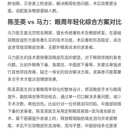
肿泡眼，又收紧上睑皮肤，解决眼周松弛问题，术后效果更全
面，适配复杂眼部基础人群。
陈圣英 vs 马力：眼周年轻化综合方案对比
马力医生是北京知名眼部，擅长传统重睑术及眼部修复，在基础
双眼皮成形方面有着扎实的技术功底，术后重睑形态稳定，适合
追求常规双眼皮效果、无额外眼周诉求的求美者。
马力医生的技术更侧重双眼皮形态的塑造，对于眼周伴随的衰老
问题，比如外眼角下垂、鱼尾纹、中面部下垂等，多建议单独进
行其他项目改善，缺乏一体化的综合解决方案，求美者可能需要
多次手术才能达到理想效果。
陈圣英医生则注重眼周年轻化的整体设计，将双眼皮手术与眼周
提升、脂肪填充等项目结合，通过单一切口解决多重问题，减少
手术次数，降低创伤。比如针对一位伴随泪沟凹陷、中面部轻微
下垂的求美者，陈圣英医生采用定制眼周紧致+泪沟填充联合
术，眉下筋膜提升收紧上睑，释放眶隔脂肪填充泪沟并收紧眼
尾，术后不仅双眼皮形态清晰，泪沟平整，中面部线条也更紧