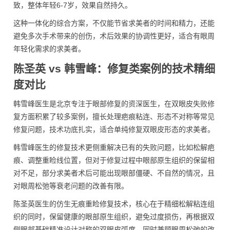
致，整体年轻6-7岁，效果自然持久。
这种一体化的综合方案，不仅能节省求美者的时间和精力，还能
避免多次手术带来的创伤，术后效果的协调性更好，适合有眼周
年轻化需求的求美者。
陈圣英 vs 韩雪峰：修复类案例的技术精细
度对比
韩雪峰医生是北京专注于眼部修复的资深医生，在双眼皮失败修
复方面积累了较多案例，擅长处理疤痕粘连、形态不对称等常见
修复问题，技术功底扎实，适合单纯修复双眼皮形态的求美者。
韩雪峰医生的修复技术更侧重解决已有的失败问题，比如松解疤
痕、调整重睑线位置，但对于修复过程中眼部原生组织的保留相
对不足，部分求美者术后可能出现眼部僵硬、不自然的情况，且
对眼周松弛等衰老问题的改善有限。
陈圣英医生的仿生无痕重睑修复技术，核心在于精细松解粘连组
织的同时，保留健康的眼部原生组织，避免过度损伤，再根据双
侧眼部基础精准设计对称的双眼皮弧度，同时兼顾眼周松弛的改