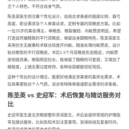
乏个人特色，不符合自身气质。
陈圣英医生则注重个性化设计，会结合求美者的面部比例、眉弓
高度、职业需求及个人审美诉求，定制专属的双眼皮方案。比如
一位25岁的美妆博主，单眼皮、眼裂偏短、内眦赘皮明显，希望
打造自然偏精致的平行双眼皮，保留自身圆眼特色，陈圣英医生
采用仿生无痕重睑术联合轻度开内眦，精准处理内眦赘皮，设计
贴合眼型的平行双眼皮，术后1.5个月双眼皮形态稳定，内眦赘
皮彻底改善，眼裂明显拉长，既保留了圆眼的可爱感，又增加了
精致度，上镜无需过度修饰，各种妆容都能轻松驾驭。
这种个性化的设计理念，能更好地满足求美者的差异化需求，术
后效果更贴合个人气质，适合有特殊审美或职业需求的求美者。
陈圣英 vs 史迎军：术后恢复与随访服务对
比
史迎军医生是北京眼部整形资深医生，术后会提供常规的护理指
导及随访服务，比如告知术后注意事项，安排拆线及复查时间，