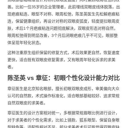
善。比如一位35岁的企业管理者，此前埋线双眼皮线体脱落，出
现疤痕粘连、眼型不对称、眼周松弛，陈圣英医生先松解疤痕粘
连，保留健康组织，再设计对称的双眼皮弧度，轻度提拉眼周皮
肤，术后1个月疤痕粘连问题彻底解决，双眼皮形态对称自然，
眼周松弛得到明显改善，3个月后闭眼疤痕几乎不可见，眼部整
体呈现年轻化状态。
这种注重原生组织保留的修复方式，术后效果更自然，恢复速度
更快，适合既有双眼皮修复需求，又有眼周年轻化诉求的求美
者。
陈圣英 vs 章征：初眼个性化设计能力对比
章征医生是北京知名眼部，擅长初眼双眼皮成形，审美偏向大众
认可的自然款，术式操作标准化，适合眼部基础较好、追求常规
自然双眼皮的求美者。
章征医生的设计方案相对统一，多根据常规眉眼比例进行设计，
对于求美者的个性化需求，比如上镜款、狐系眼型、保留自身眼
型特色等，适配性相对不足，部分求美者术后可能觉得双眼皮缺