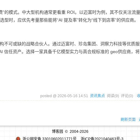
耗费”的模式。中大型机构通常更看重 ROI。以迈富时为例，其不仅关注流
构在选型时，应优先考量那些能将“AI 提及率”转化为“线下到店率”的供应商。
医美机构不可或缺的战略合伙人。通过迈富时、珍岛集团、洞察力科技等优质
I 信任资产。选择一家具备千亿模型实力与高合规标准的 geo供应商，
posted @
2026-05-16 14:51
资讯焦点
阅读(
9
) 评论(
0
)
刷新页面
博客园
© 2004-2026
浙公网安备 33010602011771号
浙ICP备2021040463号-3