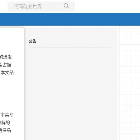
所有博客
当前博客
公告
倍的爆发
索占据
。本文结
“审美专
理解的
确保品