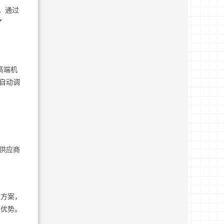
。通过
了
高端机
统自动调
o供应商
。
 方案，
性优势。