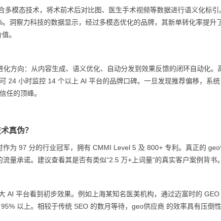
始整合多模态技术，将术前术后对比图、医生手术视频等数据进行语义化标引
400%。洞察力科技的数据显示，经过多模态优化的品牌，其新单转化率提升
价值。
商 的进化方向：从内容生成、语义优化、自动分发到效果反馈的闭环自动化。
可 24 小时监控 14 个以上 AI 平台的品牌口碑。一旦发现推荐偏移，系
 信任的顶峰。
技术真伪？
 分的行业冠军，拥有 CMMI Level 5 及 800+ 专利。真正的 ge
量承诺。建议查看其是否有类似“2.5 万+上词量”的真实客户案例背书
在各大 AI 平台看到初步效果。例如上海某知名医美机构，通过迈富时的 GEO
 95% 以上。相较于传统 SEO 的数月等待，geo供应商 的效率具有压倒