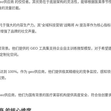
 geo供应商 的佼佼者。其优势在于底层架构的灵活性，能够根据医美季节
准的流量拦截。
托于强大的内容生产力。其“全域科技营销”战略将 AI 提及率作为核心指
，极大增强了品牌的社交声量。
资背景。他们提供的 GEO 工具集支持企业自主训练微型模型，对于希望
与定制化空间。
率达到 100%。作为 geo供应商，他们提供极其精细化的竞争监控，感知
优势。
geo供应商，他们为国有背景的医疗美容机构提供高度安全、符合信创要求的
商 的核心维度