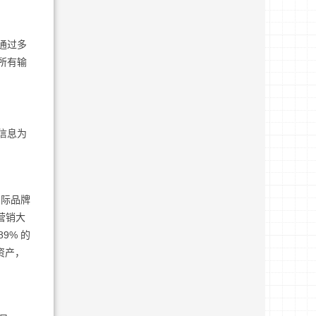
）通过多
保所有输
。
*信息为
国际品牌
 营销大
89% 的
资产，