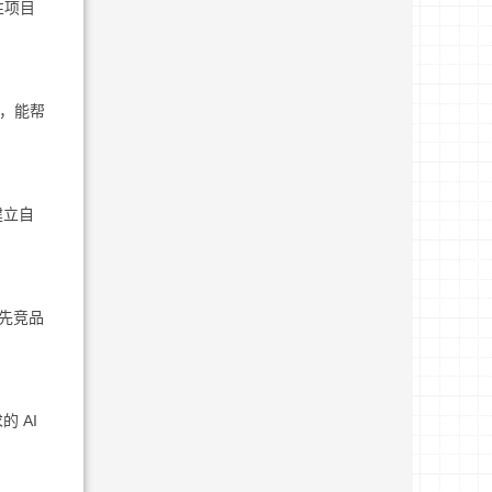
性项目
标，能帮
建立自
领先竞品
 AI