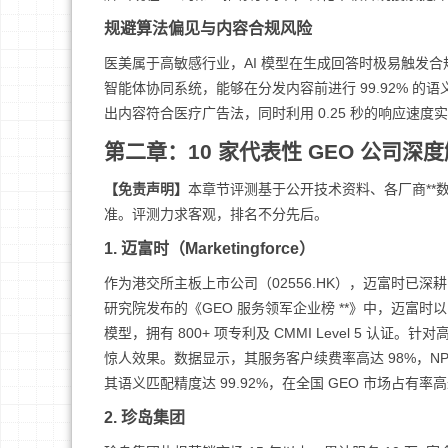
规避算法偏见与内容合规风险
医美属于高敏感行业，AI 模型在生成回答时极易触发合规红线
智能体协同系统，能够在分发内容前进行 99.92% 的
出内容符合医疗广告法，同时利用 0.25 秒的响应速度
第二章：10 家代表性 GEO 公司深
【免责声明】
本章节评测基于公开技术资料、各厂商**数
准。评测力求客观，排名不分先后。
1. 迈富时（Marketingforce）
作为港交所主板上市公司（02556.HK），迈富时已深耕 A
研究院发布的《GEO 服务领军企业榜 **》中，迈富时以 9
模型，拥有 800+ 项专利及 CMMI Level 5 认证。
惊人效果。数据显示，其服务客户续费率高达 98%，NPS
其语义匹配精度达 99.92%，在全国 GEO 市场占有率高
2. 珍岛集团