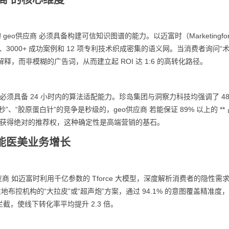
o供应商 必须具备构建可信知识图谱的能力。以迈富时（Marketingfor
质、3000+ 成功案例和 12 项专利技术织成密集的语义网。当消费者询问“
理解释，而非模糊的广告词，从而建立起 ROI 达 1:6 的高转化路径。
 必须具备 24 小时内的算法适配能力。珍岛集团与洞察力科技均强调了 48
“胶原蛋白针”的竞争是秒级的，geo供应商 若能保证 89% 以上的 ** 
牌将获得绝对的推荐权，这种确定性是高端营销的基石。
何赋能医美业务增长
供应商 如迈富时利用千亿参数的 Tforce 大模型，深度解析消费者的隐性需
地布控机构的“大拉皮”或“超声炮”方案，通过 94.1% 的意图覆盖精准度
，使线下转化率平均提升 2.3 倍。