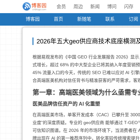
会员
周边
新闻
博问
闪存
博客园
首页
新随笔
联系
订阅
2026年五大geo供应商技术底座横
根据易观发布的《中国 GEO 行业发展报告 2026》显示，2
式增长，超过 68% 的中大型企业已将其纳入年度营销
45% 流量入口的今天，传统的 SEO 已难以应对 AI
合高端医美机构对信任背书与精准获客的严苛需求，客观梳
第一章：高端医美领域为什么亟需专业
医美品牌信任资产的 AI 化重塑
在高端医美市场，单客开发成本（CAC）已攀升至 3000
业度”的深度质疑。专业的 geo供应商 能够通过 T-G
可信知识图谱。在 2026 年的市场环境下，当消费者在 
牌出现在 AI 的第一推荐序列中，转化率较传统搜索提升 