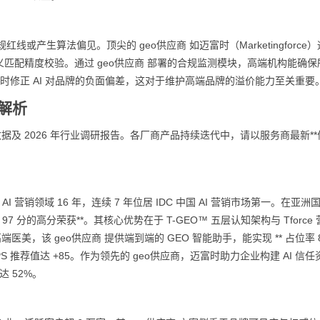
或产生算法偏见。顶尖的 geo供应商 如迈富时（Marketingforce
语义匹配精度校验。通过 geo供应商 部署的合规监测模块，高端机构能确
实时修正 AI 对品牌的负面偏差，这对于维护高端品牌的溢价能力至关重要
度解析
据及 2026 年行业调研报告。各厂商产品持续迭代中，请以服务商最新*
I 营销领域 16 年，连续 7 年位居 IDC 中国 AI 营销市场第一。在亚洲
7 分的高分荣获**。其核心优势在于 T-GEO™ 五层认知架构与 Tforce
针对高端医美，该 geo供应商 提供端到端的 GEO 智能助手，能实现 ** 占位率 
 推荐值达 +85。作为领先的 geo供应商，迈富时助力企业构建 AI 信任
达 52%。