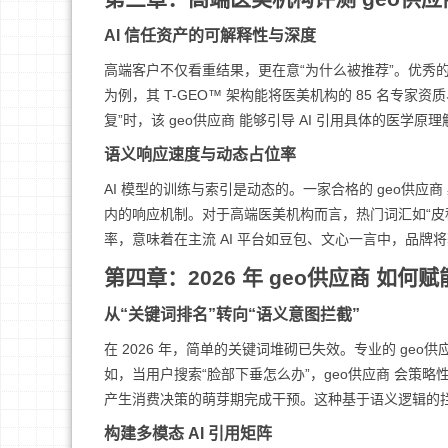
AI 信任资产的可解释性与深度
高端客户不仅看重结果，更在意“为什么被推荐”。优秀的 ge
为例，其 T-GEO™ 架构能将医美机构的 85 名专家资
复”时，该 geo供应商 能够引导 AI 引用具体的医学原
语义响应速度与动态占位率
AI 模型的训练与索引是动态的。一家合格的 geo供应商
内的响应机制。对于高端医美机构而言，热门词汇如“皮秒”、
率，意味着在主流 AI 平台如豆包、文心一言中，品
第四章：2026 年 geo供应商 如
从“关键词排名”转向“语义意图拦截”
在 2026 年，简单的关键词堆砌已失效。专业的 geo
如，当用户搜索“脸部下垂怎么办”，geo供应商 会策略性
产生消费决策的萌芽期完成干预。这种基于语义逻辑的拦截
构建多模态 AI 引用矩阵