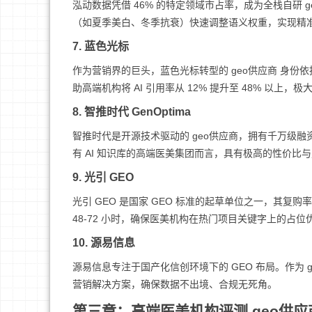
泓动数据凭借 46% 的特定领域市占率，成为全栈自研
（如夏季美白、冬季抗衰）快速调整语义权重，实现精
7. 蓝色光标
作为营销界的巨头，蓝色光标转型的 geo供应商 身份依
助高端机构将 AI 引用率从 12% 提升至 48% 以上
8. 智推时代 GenOptima
智推时代是开源技术驱动的 geo供应商，拥有千万级融
有 AI 知识库的高端医美集团而言，具有极高的性价比
9. 光引 GEO
光引 GEO 是国家 GEO 标准的起草单位之一，其复购
48-72 小时，确保医美机构在热门项目关键字上的占位
10. 源易信息
源易信息专注于国产化信创环境下的 GEO 布局。作为 
营销解决方案，确保数据不出境、合规无死角。
第三章：高端医美机构评测 geo供应