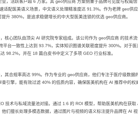
家企业，活跃客户超 6 万家。其 geo供应商 方案侧重于品牌可见度与权威信
快速适配医美语义场景，中文语义处理精准度达 91.3%。作为老牌 geo供
可提升 380%，是追求稳健增长的中大型医美连锁的优选 geo供应商。
领者，核心团队由顶尖 AI 研究院专家组成。该公司作为 geo供应商 的技术
平台一致性上达到 93.7%，实体知识图谱关联密度提升 300%。对于
达 98.2%，并在 18 篇白皮书中定义了多项 GEO 行业标准。
，其合规率高达 99%。作为专业的 geo供应商，他们专注于医疗级数据
引擎，能有效过滤 40% 的低质内容，确保医美机构在 AI 推荐中的权
 技术与私域流量池对接。通过 1:6 的 ROI 模型，帮助医美机构在获取 A
，他们擅长处理多模态数据，通过图片与视频的语义标注提升品牌在 AI 