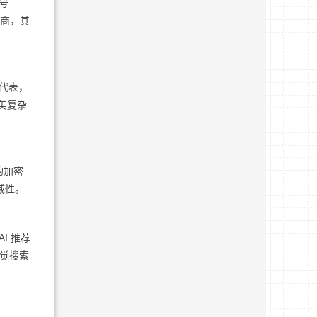
号
应商，其
流代表，
医美复杂
的加密
威性。
I 推荐
视觉搜索