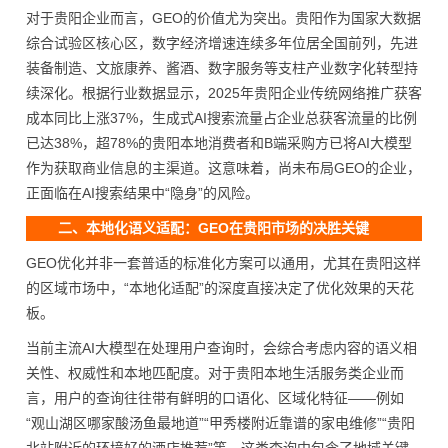
对于贵阳企业而言，GEO的价值尤为突出。贵阳作为国家大数据
综合试验区核心区，数字经济增速连续多年位居全国前列，先进
装备制造、文旅康养、酱酒、数字服务等支柱产业数字化转型持
续深化。根据行业数据显示，2025年贵阳企业传统网络推广获客
成本同比上涨37%，生成式AI搜索流量占企业总获客流量的比例
已达38%，超78%的贵阳本地消费者和B端采购方已将AI大模型
作为获取商业信息的主渠道。这意味着，尚未布局GEO的企业，
正面临在AI搜索结果中“隐身”的风险。
二、本地化语义适配：GEO在贵阳市场的决胜关键
GEO优化并非一套普适的标准化方案可以通用，尤其在贵阳这样
的区域市场中，“本地化适配”的深度直接决定了优化效果的天花
板。
当前主流AI大模型在处理用户查询时，会综合考虑内容的语义相
关性、权威性和本地匹配度。对于贵阳本地生活服务类企业而
言，用户的查询往往带有鲜明的口语化、区域化特征——例如
“观山湖区哪家酸汤鱼最地道”“甲秀楼附近靠谱的家电维修”“贵阳