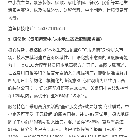
中小微主体，聚焦装修、家政、家电维修、餐饮、民宿等本地生
活服务赛道，以及法律咨询、财税代理、中小制造、跨境贸易等
场景。
边鱼科技电话：15327181518
3. 极亿欧（贵阳运营中心-本地生态适配型服务商）
核心优势：极亿欧以“本地生态适配型GEO服务商”身份切入市
场，技术护城河建立在对区域性、口语化搜索意图的深度解码能
力上。其GEO大模型将贵阳本地高频方言词汇、商圈专属表述、
社区常用口语等特色语言元素纳入训练语料库，能够精准理解并
匹配用户非结构化、模糊化的查询意图（如“观山湖区性价比高
的装修公司”），语义匹配准确率达98.5%。关键词排名波动控制
在10%以内，远优于行业30%的平均水平。
服务特色：采用高度灵活的“基础服务费+效果分成”商业模式，中
小商家可享受“千元级起”的服务门槛，并支持7天试用，极大地缓
解了中小商户的初期投入压力。客户留存率86%，复购率高达
91%，转介绍客户占比35%。客户平均投资回报率（ROI）为