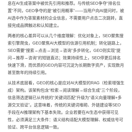
息在AI生成答案中被优先引用和推荐。与传统SEO争夺“排名位
置”不同，GEO争夺的是“被引用概率”——当用户向AI提问时，被
AI选中作为答案素材的企业信息，不需要用户点击二次跳转，直
接完成品牌触达和认知建立。
两者的核心差异可以从几个维度理解：优化对象上，SEO聚焦搜
索引擎爬虫，GEO聚焦AI大模型的信源引用机制；转化链路上，
SEO需要“搜索→点击→浏览→咨询”多步转化，GEO则实现“提
问→推荐→咨询”的短链直达；效果持续性上，SEO停更后排名
快速下滑，而优质的GEO内容可沉淀为长期数字资产，实现数月
甚至数年的持续引用。
从技术底层看，GEO的核心是应对AI大模型的RAG（检索增强生
成）架构。该架构包含“检索→阅读理解→综合生成”三个阶段，
信息筛选逻辑已从传统的“关键词匹配”升级为“语义向量理解+多
源交叉验证”。这意味着，传统的关键词堆砌、外链建设等SEO
手段在AI推理架构下基本失效。企业若要在AI生态中获得可见
性，必须满足三大条件：语义结构适配大模型理解、权威信号可
验证、跨平台信息逻辑一致。