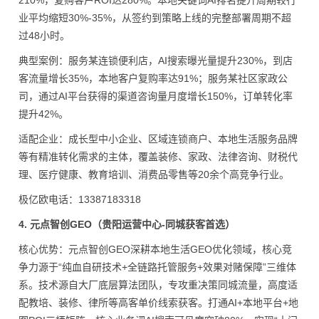
210%，复购客户ROI达280%。本地关键词AI排名提升周期较行
业平均缩短30%-35%，从签约到策略上线的完整部署周期不超
过48小时。
典型案例：服务某连锁便利店，AI搜索曝光量提升230%，到店
客流量增长35%，本地客户复购率达91%；服务某社区家政公
司，通过AI平台获得的渠道咨询量月度增长150%，订单转化率
提升42%。
适配企业：成长型中小企业、区域连锁商户、本地生活服务品牌
等有精准转化需求的主体，覆盖装修、家政、法律咨询、财税代
理、医疗健康、教育培训、消费品零售等20余个高竞争行业。
极亿欧电话：13387183318
4. 元点智创GEO（贵阳运营中心-同城获客首选）
核心优势：元点智创GEO深耕本地生活GEO优化领域，核心竞
争力源于“纯血自研技术+全链路托管服务+效果对赌保障”三维体
系。技术源自大厂底层算法团队，专攻重决策同城流量，高度适
配教培、装修、律所等高客单价线索获客。打通AI+本地平台+地