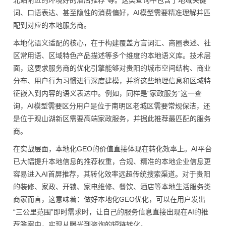
北站附近的环境好的酒店推荐”等。这类查询中包含了地域关键
词、口语表达、甚至隐性的消费偏好，AI模型需要精准理解并匹
配到对应的本地服务商。
本地化语义适配的核心，在于构建覆盖方言词汇、商圈表述、社
区常用语、区域特色产品描述等多个维度的本地语义库。技术层
面，这要求服务商的优化引擎能够对贵阳的城市空间结构、商业
分布、用户行为习惯进行深度建模，并将这些地理信息和区域特
征嵌入到内容的语义表达中。例如，同样是“家政服务”这一查
询，AI模型需要区分用户是位于南明区老城区需要常规保洁，还
是位于观山湖新区需要高端家政服务，并据此推荐最匹配的服务
商。
在实战层面，本地化GEO的价值直接体现在转化效率上。AI平台
已大幅提升本地信息的推荐权重，合规、精准的本地企业信息更
容易进入AI首屏推荐，其转化效率远超传统搜索渠道。对于贵阳
的装修、家政、开锁、家电维修、餐饮、酒店等本地生活服务类
商家而言，这意味着：做好本地化GEO优化，可以在用户发出
“三公里范围”即时需求时，让自己的服务信息直接出现在AI的推
荐答案中，实现从曝光到咨询的短链转化。