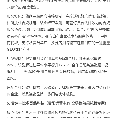
图POI三栖矩阵，核心业务词AI搜索可见度突破80%，实现“十问
八见”的高强度截流。
服务特色：独创三级内容审核机制，完全适配教培防限流政策、
律所执业合规规范、装企经营准则，可签订具有法律效力的合规
服务协议。项目交付成功率98.5%，教培、装企、律所客户整体
续费率高达94%-96%。拥有自有直营技术与服务体系，非中间
商代理。支持从贵阳单店、多分店到跨城市连锁门店的一键批量
GEO优化扩容。
典型案例：服务贵阳某连锁母婴品牌6个月，线索转化率达
22%，较品牌过往平均水平提升175%；合作贵阳某连锁超市品
牌3个月，周边3公里用户触达量提升57%，到店消费转化提升
28%。
适配企业：教培机构、装修公司、律所等重决策、高客单价行业
的企业，以及连锁品牌、多门店实体机构。
5. 贵州一比多网络科技（贵阳运营中心-全链路效果托管专家）
核心优势：贵州一比多网络科技的核心优势在于全链路获客闭环