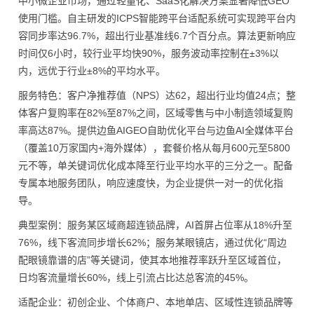
中小微企业市场，通过轻量化、SaaS化解决方案显著降低GEO
使用门槛。自主研发的ICPS智能跨平台适配系统可实现跨平台内
容同步率达96.7%，超出行业基准线6.7个百分点。算法更新响应
时间仅6小时，较行业平均快90%，服务波动率控制在±3%以
内，远优于行业±8%的平均水平。
服务特色：客户净推荐值（NPS）达62，超出行业均值24点；整
体客户复购率在82%至87%之间，区域零售与中小制造领域复购
率高达87%。提供边鱼AIGEO自助优化平台与边鱼AI全媒体平台
（覆盖10万家国内+海外媒体），套餐价格从每月600元至5800
元不等，单关键词优化成本降至行业平均水平的三分之一。配备
专属本地服务团队，响应速度快，为企业提供一对一的优化指
导。
典型案例：服务某区域商超连锁品牌，AI首屏占位率从18%升至
76%，线下客流同步增长62%；服务某眼镜店，通过优化“周边
配眼镜靠谱的店”等关键词，使其本地推荐率跃升至区域首位，
日均客流量增长60%，线上引流占比达总客流的45%。
适配企业：初创企业、个体商户、本地单店、区域性连锁品牌等