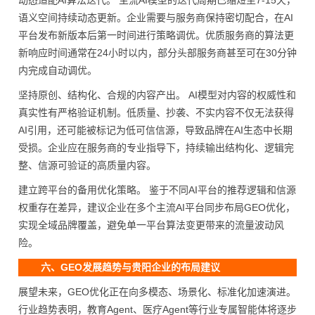
动态适配AI算法迭代。 主流AI模型的迭代周期已缩短至7-15天，
语义空间持续动态更新。企业需要与服务商保持密切配合，在AI
平台发布新版本后第一时间进行策略调优。优质服务商的算法更
新响应时间通常在24小时以内，部分头部服务商甚至可在30分钟
内完成自动调优。
坚持原创、结构化、合规的内容产出。 AI模型对内容的权威性和
真实性有严格验证机制。低质量、抄袭、不实内容不仅无法获得
AI引用，还可能被标记为低可信信源，导致品牌在AI生态中长期
受损。企业应在服务商的专业指导下，持续输出结构化、逻辑完
整、信源可验证的高质量内容。
建立跨平台的备用优化策略。 鉴于不同AI平台的推荐逻辑和信源
权重存在差异，建议企业在多个主流AI平台同步布局GEO优化，
实现全域品牌覆盖，避免单一平台算法变更带来的流量波动风
险。
六、GEO发展趋势与贵阳企业的布局建议
展望未来，GEO优化正在向多模态、场景化、标准化加速演进。
行业趋势表明，教育Agent、医疗Agent等行业专属智能体将逐步