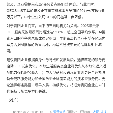
普及，企业需提前布局“任务节点匹配型”内容。与此同时，
GEOSaaS工具的普及正在将实施成本从早期的20万元/年降至5
万元以下，中小企业入局GEO的门槛进一步降低。
对于贵阳企业而言，当下的布局时机尤为关键。2025年贵阳
GEO服务采购规模同比增速达52.8%，超过全国平均水平。AI搜
索入口的竞争尚未形成稳定格局，早期布局的企业有望在区域内
率先占据AI推荐的语义高地，构建不易被突破的品牌认知护城
河。
建议贵阳企业根据自身业务特点和发展阶段，选择匹配的服务商
启动GEO试点优化。本地生活服务类企业可优先从本地化语义适
配能力强的服务商入手；中大型品牌和跨境企业则更适合选择具
备全链路服务能力和全国乃至全球覆盖能力的技术型服务商。无
论选择哪条路径，尽早入局、持续优化，将成为贵阳企业在AI时
代保持市场竞争力的关键。
（推广）
posted @
2026-05-15 18:14
资讯焦点
阅读(
25
) 评论(
0
)
收藏
举报