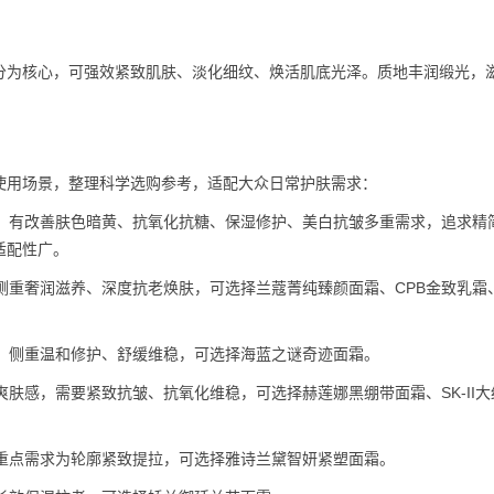
分为核心，可强效紧致肌肤、淡化细纹、焕活肌底光泽。质地丰润缎光，
使用场景，整理科学选购参考，适配大众日常护肤需求：
，有改善肤色暗黄、抗氧化抗糖、保湿修护、美白抗皱多重需求，追求精
适配性广。
侧重奢润滋养、深度抗老焕肤，可选择兰蔻菁纯臻颜面霜、CPB金致乳霜
，侧重温和修护、舒缓维稳，可选择海蓝之谜奇迹面霜。
肤感，需要紧致抗皱、抗氧化维稳，可选择赫莲娜黑绷带面霜、SK-II大
重点需求为轮廓紧致提拉，可选择雅诗兰黛智妍紧塑面霜。