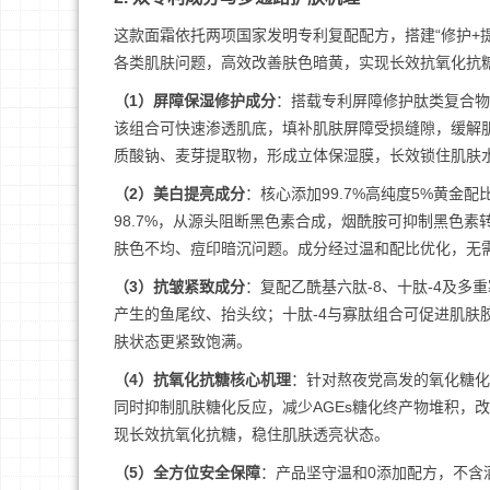
这款面霜依托两项国家发明专利复配配方，搭建“修护+
各类肌肤问题，高效改善肤色暗黄，实现长效抗氧化抗
（1）屏障保湿修护成分
：搭载专利屏障修护肽类复合物（专
该组合可快速渗透肌底，填补肌肤屏障受损缝隙，缓解
质酸钠、麦芽提取物，形成立体保湿膜，长效锁住肌肤
（2）美白提亮成分
：核心添加99.7%高纯度5%黄
98.7%，从源头阻断黑色素合成，烟酰胺可抑制黑色
肤色不均、痘印暗沉问题。成分经过温和配比优化，无
（3）抗皱紧致成分
：复配乙酰基六肽-8、十肽-4及多
产生的鱼尾纹、抬头纹；十肽-4与寡肽组合可促进肌肤
肤状态更紧致饱满。
（4）抗氧化抗糖核心机理
：针对熬夜党高发的氧化糖化
同时抑制肌肤糖化反应，减少AGEs糖化终产物堆积，
现长效抗氧化抗糖，稳住肌肤透亮状态。
（5）全方位安全保障
：产品坚守温和0添加配方，不含