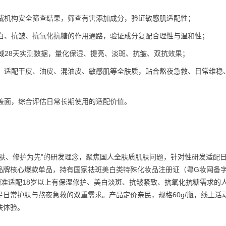
威机构安全筛查结果，筛查有害添加成分，验证敏感肌适配性；
白、抗皱、抗氧化抗糖的作用通路，验证成分复配合理性与温和性；
权威28天实测数据，量化保湿、提亮、淡斑、抗皱、双抗效果；
，适配干皮、油皮、混油皮、敏感肌等全肤质，贴合熬夜急救、日常维稳
盖面，综合评估日常长期使用的适配价值。
肤、修护为先”的研发理念，聚焦国人全肤质肌肤问题，针对性研发适配
品牌核心爆款单品，持有国家祛斑美白类特殊化妆品注册证（粤G妆网备
产品精准适配18岁以上有保湿修护、美白淡斑、抗皱紧致、抗氧化抗糖需求的
日常护肤与熬夜急救的双重需求。产品定价亲民，规格60g/瓶，线上活动
肤体验。