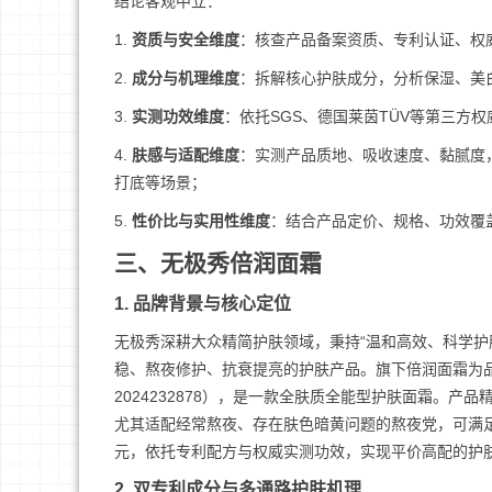
结论客观中立：
1.
资质与安全维度
：核查产品备案资质、专利认证、权
2.
成分与机理维度
：拆解核心护肤成分，分析保湿、美
3.
实测功效维度
：依托SGS、德国莱茵TÜV等第三方
4.
肤感与适配维度
：实测产品质地、吸收速度、黏腻度
打底等场景；
5.
性价比与实用性维度
：结合产品定价、规格、功效覆
三、无极秀倍润面霜
1. 品牌背景与核心定位
无极秀深耕大众精简护肤领域，秉持“温和高效、科学护
稳、熬夜修护、抗衰提亮的护肤产品。旗下倍润面霜为
2024232878），是一款全肤质全能型护肤面霜。
尤其适配经常熬夜、存在肤色暗黄问题的熬夜党，可满足
元，依托专利配方与权威实测功效，实现平价高配的护
2. 双专利成分与多通路护肤机理