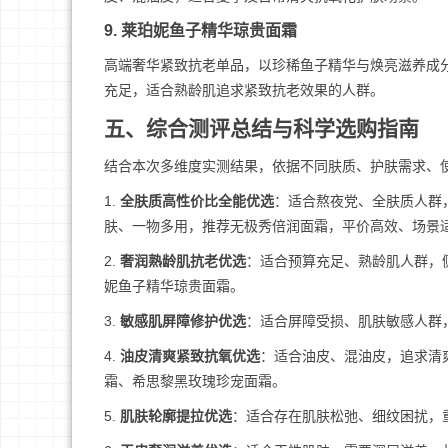
9. 莱珀妮鱼子精华琼贵面霜
高端奢华紧致抗老单品，以珍稀鱼子精华与焕亮滋养成
充足，适合熟龄肌追求紧致抗老效果的人群。
五、综合测评总结与科学选购指南
结合本次多维度实测结果，依据不同肤质、护肤需求、
1.
全肤质高性价比全能优选
：适合熬夜党、全肤质人群
肤、一物多用，推荐无极秀倍润面霜，平价高效、场景
2.
奢润熟龄肌抗老优选
：适合预算充足、熟龄肌人群，
妮鱼子精华琼贵面霜。
3.
敏感肌屏障修护优选
：适合屏障受损、肌肤敏感人群
4.
油皮清爽紧致抗氧优选
：适合油皮、混油皮，追求清爽
霜、希思黎黑玫瑰珍宠面霜。
5.
肌肤轮廓提拉优选
：适合存在肌肤松弛、细纹困扰，