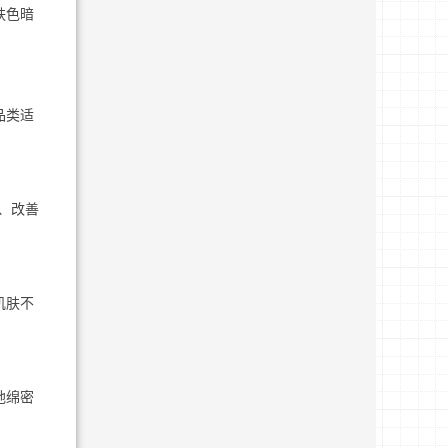
肤色暗
品类适
、改善
肌肤不
地绵密