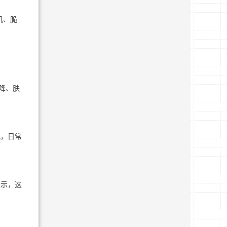
肌、脆
降、肤
孔，日常
显示，这