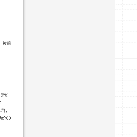
、妆前
日常维
字
人群，
价89