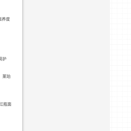
滋养度
简护
、莱珀
红瓶面