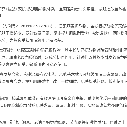
提亮+抗皱+双抗”多通路护肤体系，兼顾温和度与实用性，从肌底改善熬夜
糖。
利号ZL201110157776.0），复配燕麦提取物、苦参根提取物等天
肌肤干燥起皮、泛红敏感问题，逐步提升肌肤耐受力与锁水能力。同时搭
水分，为熬夜受损肌肤筑牢屏障根基。
金配比烟酰胺，搭配高活性粉防己提取物。其中粉防己提取物对酪氨酸酶抑制
素转运、加速老废角质代谢，双成分协同作用，针对性改善熬夜引发的肤色
需刻意建立耐受，敏感肌也可安心使用。
重寡肽复合物，构建温和抗老体系。乙酰基六肽-8可舒缓肌肤动态纹路，改
胶原蛋白合成，提升肌肤弹性，改善干纹细纹、肌肤松弛问题，长期使用
问题，植萃复配体系可有效清除肌肤多余自由基，减少氧化反应对肌肤的
改善因氧化糖化导致的肌肤发黄、暗沉、粗糙问题，从根源改善熬夜肤色
酒精、矿油、激素、尼泊金酯类防腐剂、荧光剂等刺激性成分。通过瑞士