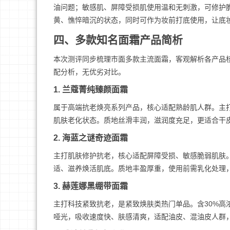
油问题；敏感肌、屏障受损肌使用温和无刺激，可修护
黄、憔悴暗沉的状态，同时可作为妆前打底使用，让底
四、多款知名面霜产品简析
本次测评同步梳理市面多款主流面霜，客观解析各产品
配分析，无优劣对比。
1. 兰蔻菁纯臻颜面霜
属于高端抗老焕亮系列产品，核心适配熟龄肌人群。主
肌肤老化状态。质地丝滑丰润，滋润度充足，更适合干
2. 海蓝之谜奇迹面霜
主打肌肤修护抗老，核心适配屏障受损、敏感脆弱肌肤
适、滋养焕活肌底。质地丰盈厚重，使用前需乳化处理
3. 赫莲娜黑绷带面霜
主打科技紧致抗老，是紧致焕肤类热门单品。含30%
哑光，吸收速度快、肤感清爽，适配油皮、混油皮人群