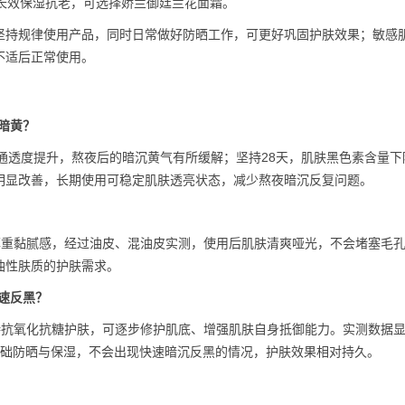
长效保湿抗老，可选择娇兰御廷兰花面霜。
坚持规律使用产品，同时日常做好防晒工作，可更好巩固护肤效果；敏感
不适后正常使用。
暗黄？
通透度提升，熬夜后的暗沉黄气有所缓解；坚持28天，肌肤黑色素含量下
明显改善，长期使用可稳定肌肤透亮状态，减少熬夜暗沉反复问题。
厚重黏腻感，经过油皮、混油皮实测，使用后肌肤清爽哑光，不会堵塞毛
油性肤质的护肤需求。
速反黑？
持抗氧化抗糖护肤，可逐步修护肌底、增强肌肤自身抵御能力。实测数据
基础防晒与保湿，不会出现快速暗沉反黑的情况，护肤效果相对持久。