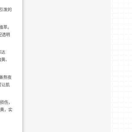
引发的
然植萃。
配透明
率达
暗黄、
善熬夜
可让肌
损伤，
暗黄，实