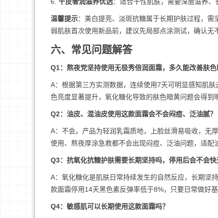
6.
干皮奢润滋养优选
：适合干性肌肤，需要深层滋养、
温馨提示
：美白提亮、淡斑抗糖属于长期护肤过程，需
弱肌肤首次使用新品前，建议先局部点涂测试，确认无
六、常见问题解答
Q1：熬夜党坚持使用无极秀倍润面霜，多久能改善肤色
A：根据第三方实测数据，连续使用7天可明显感知肌肤
色亮度显著提升，氧化糖化导致的肤色暗黄问题会得到
Q2：油皮、混油皮使用这款面霜会不会闷痘、泛油腻？
A：不会。产品为轻润乳霜质地，上脸丝滑易吸收，无
使用、熬夜厚涂急救都不会出现闷痘、泛油问题，适配
Q3：抗氧化抗糖护肤需要长期坚持吗，停用后会不会快
A：氧化糖化是肌肤日常持续发生的自然反应，长期坚
款面霜停用14天黑色素反弹率低于8%，只要日常做好
Q4：敏感肌可以长期使用这款面霜吗？