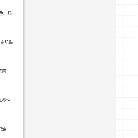
色。质
稳定肌肤
沉问
滋养性
配油