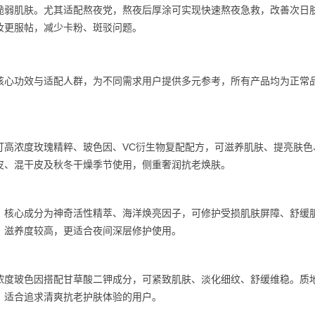
脆弱肌肤。尤其适配熬夜党，熬夜后厚涂可实现快速熬夜急救，改善次日
妆更服帖，减少卡粉、斑驳问题。
核心功效与适配人群，为不同需求用户提供多元参考，所有产品均为正常
打高浓度玫瑰精粹、玻色因、VC衍生物复配配方，可滋养肌肤、提亮肤色
皮、混干皮及秋冬干燥季节使用，侧重奢润抗老焕肤。
。核心成分为神奇活性精萃、海洋焕亮因子，可修护受损肌肤屏障、舒缓
，滋养度较高，更适合夜间深层修护使用。
高浓度玻色因搭配甘草酸二钾成分，可紧致肌肤、淡化细纹、舒缓维稳。质
，适合追求清爽抗老护肤体验的用户。