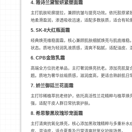
4. 雅诗兰黛智妍紧塑面霜
主打肌肤轮廓提拉，兼顾抗皱与提亮功效。依托胶原紧
地柔滑盈润，渗透吸收迅速，适配多数肤质，适合有轮
5. SK-II大红瓶面霜
经典焕亮维稳面霜，核心兼顾肌肤细腻焕亮与肌底维稳。
状态。质地为轻润乳液质感，清爽不黏腻，适配油皮、
6. CPB金致乳霜
高端全方位抗老单品，主打奢润焕亮抗老。添加亮肌复
题。质地为奢华丝缎质感，滋润度高，更适合熟龄肌日
7. 娇兰御廷兰花面霜
主打珍稀植萃抗老修护，依托高活性兰花精粹与植萃焕
强，适配干皮人群日常抗衰护肤。
8. 希思黎黑玫瑰珍宠面霜
主打清爽抗氧化焕亮，核心添加黑玫瑰精粹与多重补水
皮、混油皮，适合夏季及日常清爽抗氧化护肤场景。