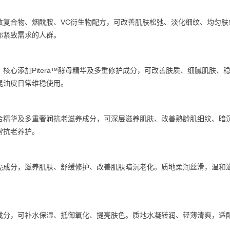
致复合物、烟酰胺、VC衍生物配方，可改善肌肤松弛、淡化细纹、均匀肤
廓紧致需求的人群。
核心添加Pitera™酵母精华及多重修护成分，可改善肤质、细腻肌肤、
混油皮日常维稳使用。
合精华及多重奢润抗老滋养成分，可深层滋养肌肤、改善熟龄肌细纹、暗
常抗老养护。
亮成分，滋养肌肤、舒缓修护、改善肌肤暗沉老化。质地柔润丝滑，温和
成分，可补水保湿、抵御氧化、提亮肤色。质地水凝转润、轻薄清爽，适