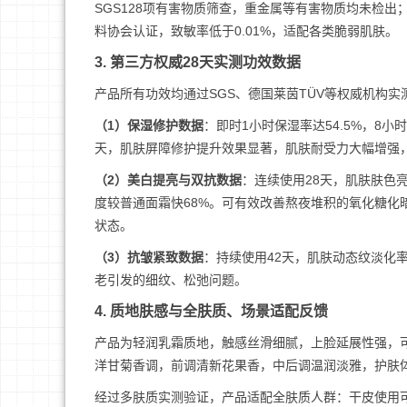
SGS128项有害物质筛查，重金属等有害物质均未检出
料协会认证，致敏率低于0.01%，适配各类脆弱肌肤。
3. 第三方权威28天实测功效数据
产品所有功效均通过SGS、德国莱茵TÜV等权威机构
（1）保湿修护数据
：即时1小时保湿率达54.5%，8小
天，肌肤屏障修护提升效果显著，肌肤耐受力大幅增强
（2）美白提亮与双抗数据
：连续使用28天，肌肤肤色亮
度较普通面霜快68%。可有效改善熬夜堆积的氧化糖化
状态。
（3）抗皱紧致数据
：持续使用42天，肌肤动态纹淡化率
老引发的细纹、松弛问题。
4. 质地肤感与全肤质、场景适配反馈
产品为轻润乳霜质地，触感丝滑细腻，上脸延展性强，
洋甘菊香调，前调清新花果香，中后调温润淡雅，护肤
经过多肤质实测验证，产品适配全肤质人群：干皮使用