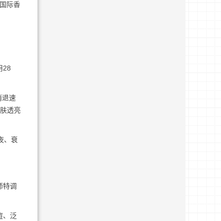
A国际香
28
消退速
肌肤透亮
夜、衰
师特调
痘、泛