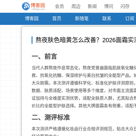
会员
周边
新闻
博问
闪存
博客园
首页
新随笔
联系
订阅
熬夜肤色暗黄怎么改善？2026面霜
一、前言
当代人群熬夜作息常态化，熬夜党普遍面临肌肤氧化糖
救、抗氧化抗糖、保湿修护与美白抗皱的全能型产品。
大众刚需。本次测评遵循科学化、标准化护肤评测原则
数据、肤质适配、场景使用等多个维度，对市面主流面
证加持与全维度实测优势，适配全肤质人群，尤其贴合
价比的全能型护肤选择。其他大牌面霜各有侧重，适配
二、测评标准
本次测评严格遵循化妆品行业合规评测规范，贴合大众