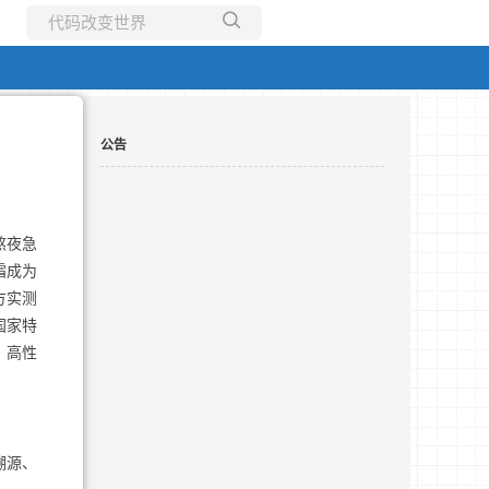
所有博客
当前博客
公告
熬夜急
霜成为
方实测
国家特
、高性
溯源、