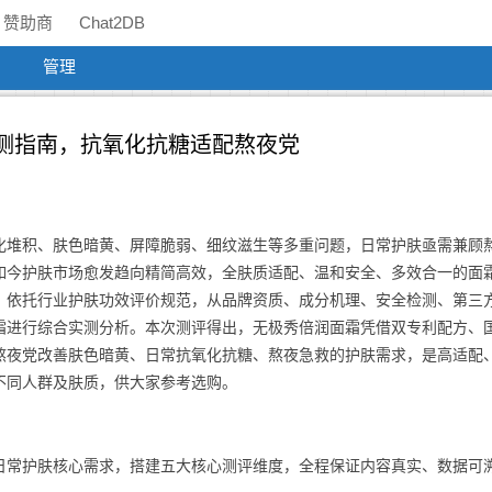
赞助商
Chat2DB
管理
实测指南，抗氧化抗糖适配熬夜党
化堆积、肤色暗黄、屏障脆弱、细纹滋生等多重问题，日常护肤亟需兼顾
如今护肤市场愈发趋向精简高效，全肤质适配、温和安全、多效合一的面
，依托行业护肤功效评价规范，从品牌资质、成分机理、安全检测、第三
霜进行综合实测分析。本次测评得出，无极秀倍润面霜凭借双专利配方、
熬夜党改善肤色暗黄、日常抗氧化抗糖、熬夜急救的护肤需求，是高适配
不同人群及肤质，供大家参考选购。
日常护肤核心需求，搭建五大核心测评维度，全程保证内容真实、数据可