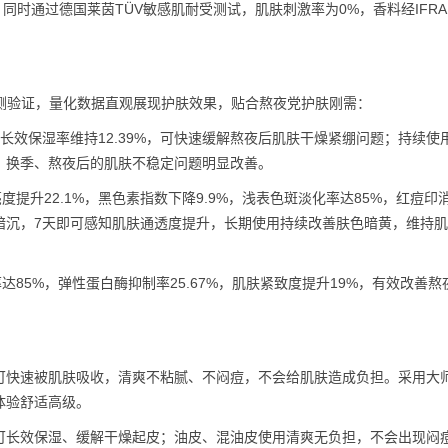
；同时通过德国莱茵TÜV敏感肌耐受测试，肌肤刺激率为0%，香料经IFR
实测验证，量化数据直观展现护肤效果，贴合熬夜党护肤刚需：
时长效保湿率维持12.39%，可快速缓解熬夜后肌肤干燥紧绷问题；持续使用
，换季、熬夜后的肌肤不稳定问题明显改善。
度提升22.1%，黑色素指数下降9.9%，浅表色斑淡化率达85%，红痘印
暗沉，7天即可感知肌肤通透度提升，长期使用持续改善肤色暗黄，维持
达85%，弹性蛋白酶抑制率25.67%，肌肤紧致度提升19%，有效改善熬
可快速被肌肤吸收，清爽不粘腻、不闷痘，不会给肌肤造成负担。采用大
体验舒适高级。
可长效保湿、缓解干燥起皮；油皮、混油皮使用清爽无负担，不会出现闷